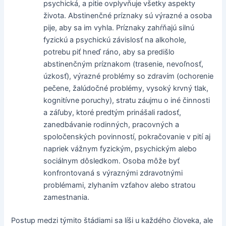
psychická, a pitie ovplyvňuje všetky aspekty
života. Abstinenčné príznaky sú výrazné a osoba
pije, aby sa im vyhla. Príznaky zahŕňajú silnú
fyzickú a psychickú závislosť na alkohole,
potrebu piť hneď ráno, aby sa predišlo
abstinenčným príznakom (trasenie, nevoľnosť,
úzkosť), výrazné problémy so zdravím (ochorenie
pečene, žalúdočné problémy, vysoký krvný tlak,
kognitívne poruchy), stratu záujmu o iné činnosti
a záľuby, ktoré predtým prinášali radosť,
zanedbávanie rodinných, pracovných a
spoločenských povinností, pokračovanie v pití aj
napriek vážnym fyzickým, psychickým alebo
sociálnym dôsledkom. Osoba môže byť
konfrontovaná s výraznými zdravotnými
problémami, zlyhaním vzťahov alebo stratou
zamestnania.
Postup medzi týmito štádiami sa líši u každého človeka, ale