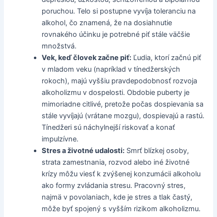
poruchou. Telo si postupne vyvíja toleranciu na
alkohol, čo znamená, že na dosiahnutie
rovnakého účinku je potrebné piť stále väčšie
množstvá.
Vek, keď človek začne piť:
Ľudia, ktorí začnú piť
v mladom veku (napríklad v tínedžerských
rokoch), majú vyššiu pravdepodobnosť rozvoja
alkoholizmu v dospelosti. Obdobie puberty je
mimoriadne citlivé, pretože počas dospievania sa
stále vyvíjajú (vrátane mozgu), dospievajú a rastú.
Tínedžeri sú náchylnejší riskovať a konať
impulzívne.
Stres a životné udalosti:
Smrť blízkej osoby,
strata zamestnania, rozvod alebo iné životné
krízy môžu viesť k zvýšenej konzumácii alkoholu
ako formy zvládania stresu. Pracovný stres,
najmä v povolaniach, kde je stres a tlak častý,
môže byť spojený s vyšším rizikom alkoholizmu.