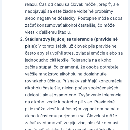
relaxu. Čas od času sa človek môže „prepiť“, ale
neobjavujú sa ešte žiadne viditeľné problémy
alebo negatívne dôsledky. Postupne môže osoba
začať konzumovať alkohol častejšie, čo môže
viesť k ďalšiemu štádiu.
Štádium zvyšujúcej sa tolerancie (pravidelné
pitie):
V tomto štádiu už človek pije pravidelne,
často aby si uvoľnil stres, zvládal emócie alebo sa
jednoducho cítil lepšie. Tolerancia na alkohol
začína stúpať, čo znamená, že osoba potrebuje
väčšie množstvo alkoholu na dosiahnutie
rovnakého účinku. Príznaky zahŕňajú konzumáciu
alkoholu častejšie, nielen počas spoločenských
udalostí, ale aj osamotene. Zvyšovanie tolerancie
na alkohol vedie k potrebe piť viac. Pravidelné
pitie môže viesť k občasným výpadkom pamäte
alebo k častému prejedaniu sa. Človek si môže
začať uvedomovať, že pije viac, ale ešte nemusí
pociťovať závislosť alebo negatívne dôsledky.