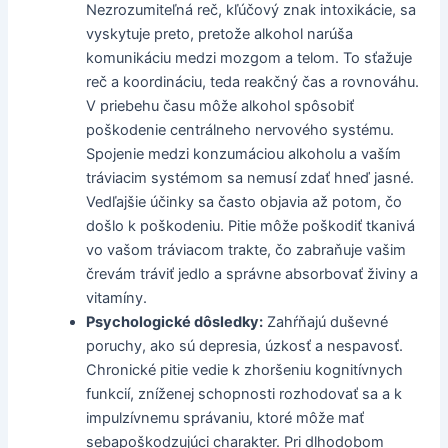
Nezrozumiteľná reč, kľúčový znak intoxikácie, sa
vyskytuje preto, pretože alkohol narúša
komunikáciu medzi mozgom a telom. To sťažuje
reč a koordináciu, teda reakčný čas a rovnováhu.
V priebehu času môže alkohol spôsobiť
poškodenie centrálneho nervového systému.
Spojenie medzi konzumáciou alkoholu a vaším
tráviacim systémom sa nemusí zdať hneď jasné.
Vedľajšie účinky sa často objavia až potom, čo
došlo k poškodeniu. Pitie môže poškodiť tkanivá
vo vašom tráviacom trakte, čo zabraňuje vašim
črevám tráviť jedlo a správne absorbovať živiny a
vitamíny.
Psychologické dôsledky:
Zahŕňajú duševné
poruchy, ako sú depresia, úzkosť a nespavosť.
Chronické pitie vedie k zhoršeniu kognitívnych
funkcií, zníženej schopnosti rozhodovať sa a k
impulzívnemu správaniu, ktoré môže mať
sebapoškodzujúci charakter. Pri dlhodobom