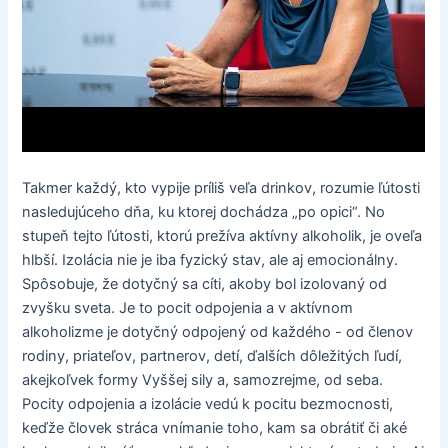
Takmer každý, kto vypije príliš veľa drinkov, rozumie ľútosti
nasledujúceho dňa, ku ktorej dochádza „po opici“. No
stupeň tejto ľútosti, ktorú prežíva aktívny alkoholik, je oveľa
hlbší. Izolácia nie je iba fyzický stav, ale aj emocionálny.
Spôsobuje, že dotyčný sa cíti, akoby bol izolovaný od
zvyšku sveta. Je to pocit odpojenia a v aktívnom
alkoholizme je dotyčný odpojený od každého - od členov
rodiny, priateľov, partnerov, detí, ďalších dôležitých ľudí,
akejkoľvek formy Vyššej sily a, samozrejme, od seba.
Pocity odpojenia a izolácie vedú k pocitu bezmocnosti,
keďže človek stráca vnímanie toho, kam sa obrátiť či aké