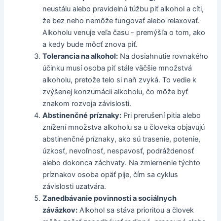
neustálu alebo pravidelnú túžbu piť alkohol a cíti,
že bez neho nemôže fungovať alebo relaxovať.
Alkoholu venuje veľa času - premýšľa o tom, ako
a kedy bude môcť znova piť.
Tolerancia na alkohol:
Na dosiahnutie rovnakého
účinku musí osoba piť stále väčšie množstvá
alkoholu, pretože telo si naň zvyká. To vedie k
zvýšenej konzumácii alkoholu, čo môže byť
znakom rozvoja závislosti.
Abstinenčné príznaky:
Pri prerušení pitia alebo
znížení množstva alkoholu sa u človeka objavujú
abstinenčné príznaky, ako sú trasenie, potenie,
úzkosť, nevoľnosť, nespavosť, podráždenosť
alebo dokonca záchvaty. Na zmiernenie týchto
príznakov osoba opäť pije, čím sa cyklus
závislosti uzatvára.
Zanedbávanie povinností a sociálnych
záväzkov:
Alkohol sa stáva prioritou a človek