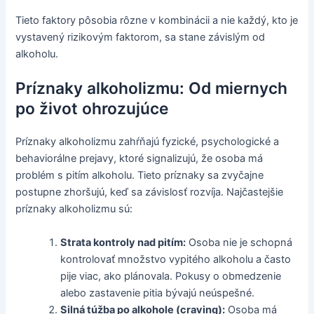
Tieto faktory pôsobia rôzne v kombinácii a nie každý, kto je
vystavený rizikovým faktorom, sa stane závislým od
alkoholu.
Príznaky alkoholizmu: Od miernych
po život ohrozujúce
Príznaky alkoholizmu zahŕňajú fyzické, psychologické a
behaviorálne prejavy, ktoré signalizujú, že osoba má
problém s pitím alkoholu. Tieto príznaky sa zvyčajne
postupne zhoršujú, keď sa závislosť rozvíja. Najčastejšie
príznaky alkoholizmu sú:
Strata kontroly nad pitím:
Osoba nie je schopná
kontrolovať množstvo vypitého alkoholu a často
pije viac, ako plánovala. Pokusy o obmedzenie
alebo zastavenie pitia bývajú neúspešné.
Silná túžba po alkohole (craving):
Osoba má