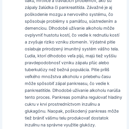
tlaku, mŕtvice a tráviacich problémov, ako sú
zápaly žalúdka či pankreatitída. Závažné je aj
poškodenie mozgu a nervového systému, čo
spôsobuje problémy s pamäťou, sústredením a
demenciou. Dlhodobé užívanie alkoholu môže
ovplyvniť hustotu kostí, čo vedie k rednutiu kostí
a zvyšuje riziko vzniku zlomenín. Výdatné pitie
oslabuje prirodzený imunitný systém vášho tela.
Ľudia, ktorí dlhodobo veľa pijú, majú tiež vyššiu
pravdepodobnosť vzniku zápalu pľúc alebo
tuberkulózy než bežná populácia. Pitie príliš
veľkého množstva alkoholu v priebehu času
môže spôsobiť zápal pankreasu, čo vedie k
pankreatitíde. Dlhodobé užívanie alkoholu narúša
tento proces. Pankreas pomáha regulovať hladiny
cukru v krvi prostredníctvom inzulínu a
glukagónu. Naopak, poškodený pankreas môže
tiež brániť vášmu telu produkovať dostatok
inzulínu na správne využitie glukózy.