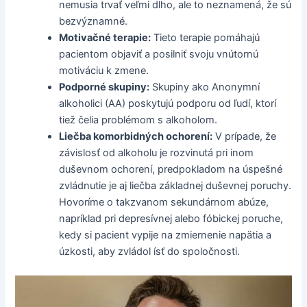
nemusia trvať veľmi dlho, ale to neznamená, že sú
bezvýznamné.
Motivačné terapie:
Tieto terapie pomáhajú
pacientom objaviť a posilniť svoju vnútornú
motiváciu k zmene.
Podporné skupiny:
Skupiny ako Anonymní
alkoholici (AA) poskytujú podporu od ľudí, ktorí
tiež čelia problémom s alkoholom.
Liečba komorbidných ochorení:
V prípade, že
závislosť od alkoholu je rozvinutá pri inom
duševnom ochorení, predpokladom na úspešné
zvládnutie je aj liečba základnej duševnej poruchy.
Hovoríme o takzvanom sekundárnom abúze,
napríklad pri depresívnej alebo fóbickej poruche,
kedy si pacient vypije na zmiernenie napätia a
úzkosti, aby zvládol ísť do spoločnosti.