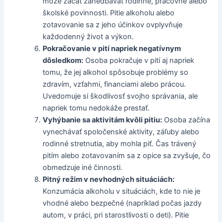
môže začať zanedbávať rodinné, pracovné alebo
školské povinnosti. Pitie alkoholu alebo
zotavovanie sa z jeho účinkov ovplyvňuje
každodenný život a výkon.
Pokračovanie v pití napriek negatívnym
dôsledkom:
Osoba pokračuje v pití aj napriek
tomu, že jej alkohol spôsobuje problémy so
zdravím, vzťahmi, financiami alebo prácou.
Uvedomuje si škodlivosť svojho správania, ale
napriek tomu nedokáže prestať.
Vyhýbanie sa aktivitám kvôli pitiu:
Osoba začína
vynechávať spoločenské aktivity, záľuby alebo
rodinné stretnutia, aby mohla piť. Čas trávený
pitím alebo zotavovaním sa z opice sa zvyšuje, čo
obmedzuje iné činnosti.
Pitný režim v nevhodných situáciách:
Konzumácia alkoholu v situáciách, kde to nie je
vhodné alebo bezpečné (napríklad počas jazdy
autom, v práci, pri starostlivosti o deti). Pitie