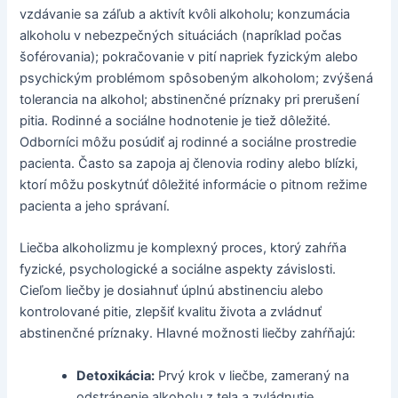
vzdávanie sa záľub a aktivít kvôli alkoholu; konzumácia
alkoholu v nebezpečných situáciách (napríklad počas
šoférovania); pokračovanie v pití napriek fyzickým alebo
psychickým problémom spôsobeným alkoholom; zvýšená
tolerancia na alkohol; abstinenčné príznaky pri prerušení
pitia. Rodinné a sociálne hodnotenie je tiež dôležité.
Odborníci môžu posúdiť aj rodinné a sociálne prostredie
pacienta. Často sa zapoja aj členovia rodiny alebo blízki,
ktorí môžu poskytnúť dôležité informácie o pitnom režime
pacienta a jeho správaní.
Liečba alkoholizmu je komplexný proces, ktorý zahŕňa
fyzické, psychologické a sociálne aspekty závislosti.
Cieľom liečby je dosiahnuť úplnú abstinenciu alebo
kontrolované pitie, zlepšiť kvalitu života a zvládnuť
abstinenčné príznaky. Hlavné možnosti liečby zahŕňajú:
Detoxikácia:
Prvý krok v liečbe, zameraný na
odstránenie alkoholu z tela a zvládnutie