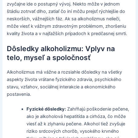
zvyčajne ide o postupný vývoj. Niekto môže v jednom
štádiu zotrvať dlho, zatiaľ čo iní môžu prejsť rýchlejšie do
neskorších, vážnejších fáz. Ak sa alkoholizmus nelieči,
môže viesť k vážnym zdravotným problémom, zhoršeniu
kvality života a v najťažších prípadoch k predčasnej smrti.
Dôsledky alkoholizmu: Vplyv na
telo, myseľ a spoločnosť
Alkoholizmus má vážne a rozsiahle dôsledky na všetky
aspekty života vrátane fyzického zdravia, psychického
stavu, vzťahov, sociálnej interakcie a ekonomického
postavenia.
Fyzické dôsledky:
Zahŕňajú poškodenie pečene,
ako je alkoholová hepatitída a cirhóza, čo môže
viesť až k zlyhaniu pečene. Alkohol tiež zvyšuje
riziko srdcových chorôb, vysokého krvného