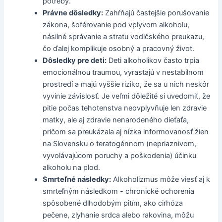
potreby.
Právne dôsledky:
Zahŕňajú častejšie porušovanie
zákona, šoférovanie pod vplyvom alkoholu,
násilné správanie a stratu vodičského preukazu,
čo ďalej komplikuje osobný a pracovný život.
Dôsledky pre deti:
Deti alkoholikov často trpia
emocionálnou traumou, vyrastajú v nestabilnom
prostredí a majú vyššie riziko, že sa u nich neskôr
vyvinie závislosť. Je veľmi dôležité si uvedomiť, že
pitie počas tehotenstva neovplyvňuje len zdravie
matky, ale aj zdravie nenarodeného dieťaťa,
pričom sa preukázala aj nízka informovanosť žien
na Slovensku o teratogénnom (nepriaznivom,
vyvolávajúcom poruchy a poškodenia) účinku
alkoholu na plod.
Smrteľné následky:
Alkoholizmus môže viesť aj k
smrteľným následkom - chronické ochorenia
spôsobené dlhodobým pitím, ako cirhóza
pečene, zlyhanie srdca alebo rakovina, môžu