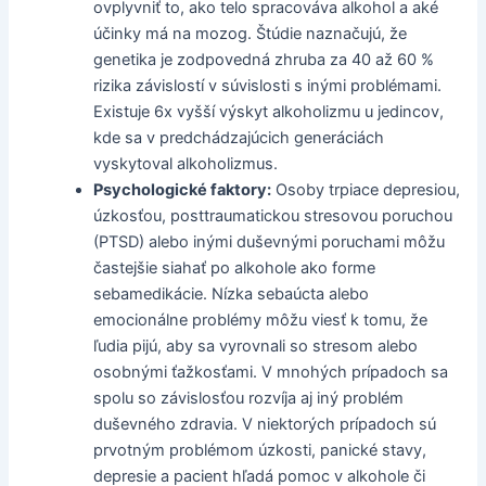
ovplyvniť to, ako telo spracováva alkohol a aké
účinky má na mozog. Štúdie naznačujú, že
genetika je zodpovedná zhruba za 40 až 60 %
rizika závislostí v súvislosti s inými problémami.
Existuje 6x vyšší výskyt alkoholizmu u jedincov,
kde sa v predchádzajúcich generáciách
vyskytoval alkoholizmus.
Psychologické faktory:
Osoby trpiace depresiou,
úzkosťou, posttraumatickou stresovou poruchou
(PTSD) alebo inými duševnými poruchami môžu
častejšie siahať po alkohole ako forme
sebamedikácie. Nízka sebaúcta alebo
emocionálne problémy môžu viesť k tomu, že
ľudia pijú, aby sa vyrovnali so stresom alebo
osobnými ťažkosťami. V mnohých prípadoch sa
spolu so závislosťou rozvíja aj iný problém
duševného zdravia. V niektorých prípadoch sú
prvotným problémom úzkosti, panické stavy,
depresie a pacient hľadá pomoc v alkohole či