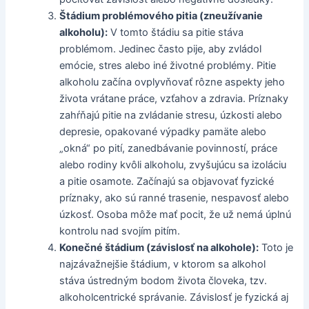
Štádium problémového pitia (zneužívanie
alkoholu):
V tomto štádiu sa pitie stáva
problémom. Jedinec často pije, aby zvládol
emócie, stres alebo iné životné problémy. Pitie
alkoholu začína ovplyvňovať rôzne aspekty jeho
života vrátane práce, vzťahov a zdravia. Príznaky
zahŕňajú pitie na zvládanie stresu, úzkosti alebo
depresie, opakované výpadky pamäte alebo
„okná“ po pití, zanedbávanie povinností, práce
alebo rodiny kvôli alkoholu, zvyšujúcu sa izoláciu
a pitie osamote. Začínajú sa objavovať fyzické
príznaky, ako sú ranné trasenie, nespavosť alebo
úzkosť. Osoba môže mať pocit, že už nemá úplnú
kontrolu nad svojím pitím.
Konečné štádium (závislosť na alkohole):
Toto je
najzávažnejšie štádium, v ktorom sa alkohol
stáva ústredným bodom života človeka, tzv.
alkoholcentrické správanie. Závislosť je fyzická aj