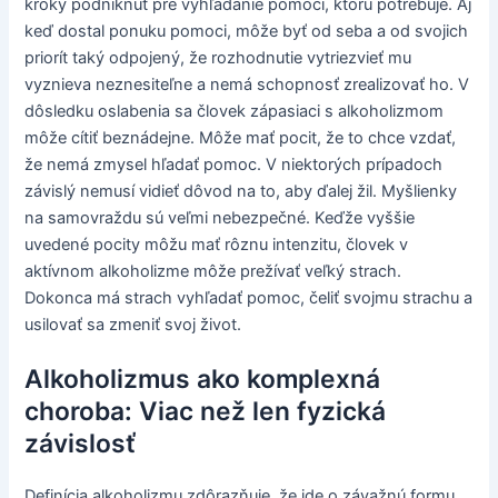
kroky podniknúť pre vyhľadanie pomoci, ktorú potrebuje. Aj
keď dostal ponuku pomoci, môže byť od seba a od svojich
priorít taký odpojený, že rozhodnutie vytriezvieť mu
vyznieva neznesiteľne a nemá schopnosť zrealizovať ho. V
dôsledku oslabenia sa človek zápasiaci s alkoholizmom
môže cítiť beznádejne. Môže mať pocit, že to chce vzdať,
že nemá zmysel hľadať pomoc. V niektorých prípadoch
závislý nemusí vidieť dôvod na to, aby ďalej žil. Myšlienky
na samovraždu sú veľmi nebezpečné. Keďže vyššie
uvedené pocity môžu mať rôznu intenzitu, človek v
aktívnom alkoholizme môže prežívať veľký strach.
Dokonca má strach vyhľadať pomoc, čeliť svojmu strachu a
usilovať sa zmeniť svoj život.
Alkoholizmus ako komplexná
choroba: Viac než len fyzická
závislosť
Definícia alkoholizmu zdôrazňuje, že ide o závažnú formu