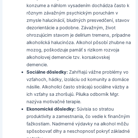
konzume a náhlom vysadením dochádza často k
rôznym závažným psychickým poruchám v
zmysle halucinácií, bludných presvedčení, stavov
dezorientácie a podobne. Závažným, život
ohrozujúcim stavom je delírium tremens, prípadne
alkoholická halucinóza. Alkohol pôsobí zhubne na
mozog, poškodzuje pamäť s rizikom rozvoja
alkoholovej demencie tzv. korsakovskej
demencie.
Sociálne dôsledky:
Zahŕňajú vážne problémy vo
vzťahoch, hádky, izoláciu od komunity a domáce
násilie. Alkoholici často strácajú sociálne väzby a
ich vzťahy sa zhoršujú. Pilulka odborník Mgr.
nazýva motivačné terapie.
Ekonomické dôsledky:
Súvisia so stratou
produktivity a zamestnania, čo vedie k finančným
ťažkostiam. Nadmerné výdavky na alkohol môžu
spôsobovať dlhy a neschopnosť pokryť základné