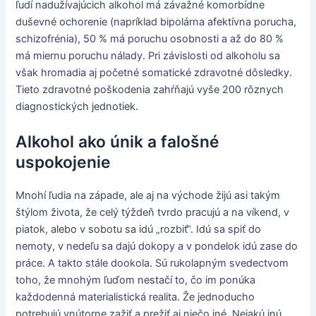
ľudí nadužívajúcich alkohol má závažné komorbídne
duševné ochorenie (napríklad bipolárna afektívna porucha,
schizofrénia), 50 % má poruchu osobnosti a až do 80 %
má miernu poruchu nálady. Pri závislosti od alkoholu sa
však hromadia aj početné somatické zdravotné dôsledky.
Tieto zdravotné poškodenia zahŕňajú vyše 200 rôznych
diagnostických jednotiek.
Alkohol ako únik a falošné
uspokojenie
Mnohí ľudia na západe, ale aj na východe žijú asi takým
štýlom života, že celý týždeň tvrdo pracujú a na víkend, v
piatok, alebo v sobotu sa idú „rozbiť“. Idú sa spiť do
nemoty, v nedeľu sa dajú dokopy a v pondelok idú zase do
práce. A takto stále dookola. Sú rukolapným svedectvom
toho, že mnohým ľuďom nestačí to, čo im ponúka
každodenná materialistická realita. Že jednoducho
potrebujú vnútorne zažiť a prežiť aj niečo iné. Nejakú inú,