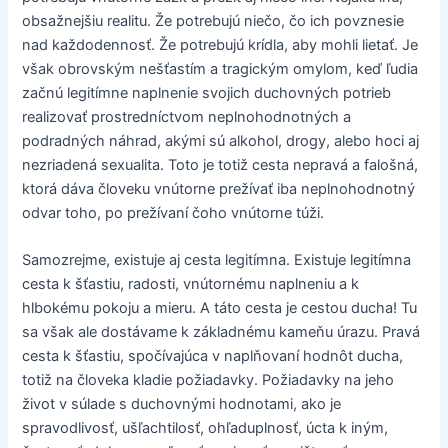
obsažnejšiu realitu. Že potrebujú niečo, čo ich povznesie
nad každodennosť. Že potrebujú krídla, aby mohli lietať. Je
však obrovským nešťastím a tragickým omylom, keď ľudia
začnú legitímne naplnenie svojich duchovných potrieb
realizovať prostredníctvom neplnohodnotných a
podradných náhrad, akými sú alkohol, drogy, alebo hoci aj
nezriadená sexualita. Toto je totiž cesta nepravá a falošná,
ktorá dáva človeku vnútorne prežívať iba neplnohodnotný
odvar toho, po prežívaní čoho vnútorne túži.
Samozrejme, existuje aj cesta legitímna. Existuje legitímna
cesta k šťastiu, radosti, vnútornému naplneniu a k
hlbokému pokoju a mieru. A táto cesta je cestou ducha! Tu
sa však ale dostávame k základnému kameňu úrazu. Pravá
cesta k šťastiu, spočívajúca v naplňovaní hodnôt ducha,
totiž na človeka kladie požiadavky. Požiadavky na jeho
život v súlade s duchovnými hodnotami, ako je
spravodlivosť, ušľachtilosť, ohľaduplnosť, úcta k iným,