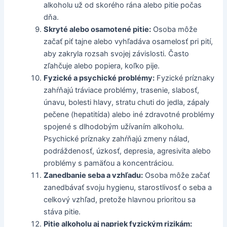
alkoholu už od skorého rána alebo pitie počas
dňa.
Skryté alebo osamotené pitie:
Osoba môže
začať piť tajne alebo vyhľadáva osamelosť pri pití,
aby zakryla rozsah svojej závislosti. Často
zľahčuje alebo popiera, koľko pije.
Fyzické a psychické problémy:
Fyzické príznaky
zahŕňajú tráviace problémy, trasenie, slabosť,
únavu, bolesti hlavy, stratu chuti do jedla, zápaly
pečene (hepatitída) alebo iné zdravotné problémy
spojené s dlhodobým užívaním alkoholu.
Psychické príznaky zahŕňajú zmeny nálad,
podráždenosť, úzkosť, depresia, agresivita alebo
problémy s pamäťou a koncentráciou.
Zanedbanie seba a vzhľadu:
Osoba môže začať
zanedbávať svoju hygienu, starostlivosť o seba a
celkový vzhľad, pretože hlavnou prioritou sa
stáva pitie.
Pitie alkoholu aj napriek fyzickým rizikám: