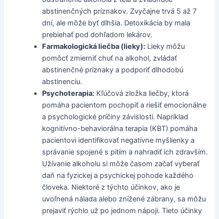
abstinenčných príznakov. Zvyčajne trvá 5 až 7
dní, ale môže byť dlhšia. Detoxikácia by mala
prebiehať pod dohľadom lekárov.
Farmakologická liečba (lieky):
Lieky môžu
pomôcť zmierniť chuť na alkohol, zvládať
abstinenčné príznaky a podporiť dlhodobú
abstinenciu.
Psychoterapia:
Kľúčová zložka liečby, ktorá
pomáha pacientom pochopiť a riešiť emocionálne
a psychologické príčiny závislosti. Napríklad
kognitívno-behaviorálna terapia (KBT) pomáha
pacientovi identifikovať negatívne myšlienky a
správanie spojené s pitím a nahradiť ich zdravším.
Užívanie alkoholu si môže časom začať vyberať
daň na fyzickej a psychickej pohode každého
človeka. Niektoré z týchto účinkov, ako je
uvoľnená nálada alebo znížené zábrany, sa môžu
prejaviť rýchlo už po jednom nápoji. Tieto účinky