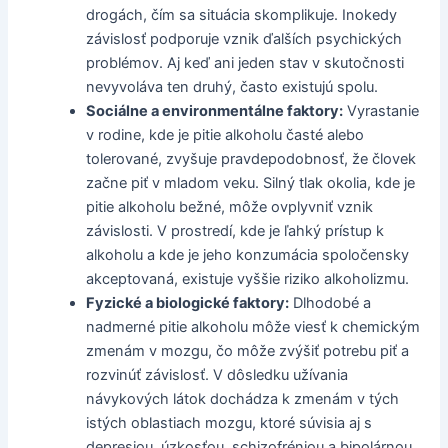
drogách, čím sa situácia skomplikuje. Inokedy
závislosť podporuje vznik ďalších psychických
problémov. Aj keď ani jeden stav v skutočnosti
nevyvoláva ten druhý, často existujú spolu.
Sociálne a environmentálne faktory:
Vyrastanie
v rodine, kde je pitie alkoholu časté alebo
tolerované, zvyšuje pravdepodobnosť, že človek
začne piť v mladom veku. Silný tlak okolia, kde je
pitie alkoholu bežné, môže ovplyvniť vznik
závislosti. V prostredí, kde je ľahký prístup k
alkoholu a kde je jeho konzumácia spoločensky
akceptovaná, existuje vyššie riziko alkoholizmu.
Fyzické a biologické faktory:
Dlhodobé a
nadmerné pitie alkoholu môže viesť k chemickým
zmenám v mozgu, čo môže zvýšiť potrebu piť a
rozvinúť závislosť. V dôsledku užívania
návykových látok dochádza k zmenám v tých
istých oblastiach mozgu, ktoré súvisia aj s
depresiou, úzkosťou, schizofréniou a bipolárnou