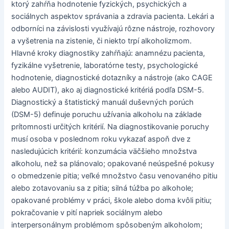
ktorý zahŕňa hodnotenie fyzických, psychických a
sociálnych aspektov správania a zdravia pacienta. Lekári a
odborníci na závislosti využívajú rôzne nástroje, rozhovory
a vyšetrenia na zistenie, či niekto trpí alkoholizmom.
Hlavné kroky diagnostiky zahŕňajú: anamnézu pacienta,
fyzikálne vyšetrenie, laboratórne testy, psychologické
hodnotenie, diagnostické dotazníky a nástroje (ako CAGE
alebo AUDIT), ako aj diagnostické kritériá podľa DSM-5.
Diagnostický a štatistický manuál duševných porúch
(DSM-5) definuje poruchu užívania alkoholu na základe
prítomnosti určitých kritérií. Na diagnostikovanie poruchy
musí osoba v poslednom roku vykazať aspoň dve z
nasledujúcich kritérií: konzumácia väčšieho množstva
alkoholu, než sa plánovalo; opakované neúspešné pokusy
o obmedzenie pitia; veľké množstvo času venovaného pitiu
alebo zotavovaniu sa z pitia; silná túžba po alkohole;
opakované problémy v práci, škole alebo doma kvôli pitiu;
pokračovanie v pití napriek sociálnym alebo
interpersonálnym problémom spôsobeným alkoholom;