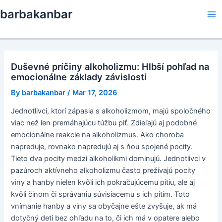
Skip
barbakanbar
to
Ma
content
Me
Duševné príčiny alkoholizmu: Hlbší pohľad na
emocionálne základy závislosti
By
barbakanbar
/
Mar 17, 2026
Jednotlivci, ktorí zápasia s alkoholizmom, majú spoločného
viac než len premáhajúcu túžbu piť. Zdieľajú aj podobné
emocionálne reakcie na alkoholizmus. Ako choroba
napreduje, rovnako napredujú aj s ňou spojené pocity.
Tieto dva pocity medzi alkoholikmi dominujú. Jednotlivci v
pazúroch aktívneho alkoholizmu často prežívajú pocity
viny a hanby nielen kvôli ich pokračujúcemu pitiu, ale aj
kvôli činom či správaniu súvisiacemu s ich pitím. Toto
vnímanie hanby a viny sa obyčajne ešte zvyšuje, ak má
dotyčný deti bez ohľadu na to, či ich má v opatere alebo