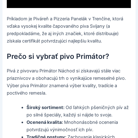
Príkladom je Piváreň a Pizzeria Panelák v Trenčíne, ktorá
vďaka vysokej kvalite čapovaného piva Svijany (a
predpokladáme, že aj iných značiek, ktoré distribuuje)
získala certifikát potvrdzujúci najlepšiu kvalitu.
Prečo si vybrať pivo Primátor?
Pivá z pivovaru Primátor Náchod si získavajú stále viac
priaznivcov a obohacujú trh o vynikajúce remeselné pivo.
Výber piva Primátor znamená výber kvality, tradície a
poctivého remesla.
Široký sortiment:
Od ľahkých pšeničných pív až
po silné špeciály, každý si nájde to svoje.
Ocenená kvalita:
Mnohonásobné ocenenia
potvrdzujú výnimočnosť ich pív.
Tradičné postupy:
Zachovanie klasických