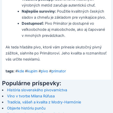
výrobných metód zaručuje autentickú chuť.
Najlepšie suroviny:
Použitie kvalitných českých
sladov a chmeľu je základom pre vynikajúce pivo.
Dostupnosť:
Pivo Primátor je dostupné vo
veľkoobchode aj maloobchode, ako aj čapované
v mnohých prevádzkach.
Ak teda hľadáte pivo, ktoré vám prinesie skutočný pivný
zážitok, siahnite po Primátorovi. Jeho kvalita a rozmanitosť
vás určite nesklamú.
tags:
#
kde
#
kupim
#
pivo
#
primator
Populárne príspevky:
História slovenského pivovarníctva
Víno v tvorbe Milana Rúfusa
Tradícia, vášeň a kvalita z Modry-Harmónie
Objavte históriu punču