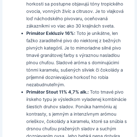
horkosti sa postupne objavujú tóny tropického
ovocia, vonných živíc a citrusov. Je to vlajková
loď náchodského pivovaru, oceňovaná
zákazníkmi vo viac ako 30 krajinách sveta.
Primátor Exkluzív 16%:
Toto je unikátne, len
ťažko zaraditeľné pivo do niektorej z bežných
pivných kategórií. Je to mimoriadne silné pivo
tmavé granátovej farby s výraznou nasladlou
plnou chuťou. Sladové aróma s dominujúcimi
tónmi karamelu, sušených sliviek či čokolády a
príjemné doznievajúce horkosť ho robia
nezabudnuteľným.
Primátor Stout 11% 4,7% alk.:
Toto tmavé pivo
írskeho typu je výsledkom vyladenej kombinácie
šiestich druhov sladov. Ponúka harmóniu aj
kontrasty, s jemným a intenzívnym arómou
orieškov, čokolády a karamelu, ktoré sa snúbia s
drsnou chuťou pražených sladov a suchým
doznievaním ovsa. Jeho hebká pena dotvára