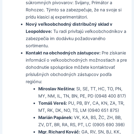
súkromných pivovarov: Svijany, Primátor a
Rohozec. Týmto sa zabezpečuje, že na svoje si
prídu klasici aj experimentátori.
Nový veľkoobchodný distribučný sklad v
Leopoldove:
Tu radi privítajú veľkoobchodníkov a
zabezpečia im dodávku požadovaného
sortimentu.
Kontakt na obchodných zástupcov:
Pre získanie
informácií o veľkoobchodných možnostiach a pre
dohodnutie spolupráce môžete kontaktovať
príslušných obchodných zástupcov podľa
regiónu:
Miroslav Neština:
SI, SE, TT, HC, TO, PN,
MY, NM, IL, TN, BN, PE, PD (0948 400 817)
Tomáš Vereš:
PU, PB, BY, CA, KN, ZA, TR,
MT, RK, DK, NO, TS, LM (0940 651 875)
Marián Papánek:
VK, KA, BS, ŽC, ZH, BB,
ZV, DT, BR, RA, RS, PT, LC (0905 690 398)
Mgr. Richard Kováč:
GA, RV, SN, BJ, KK,