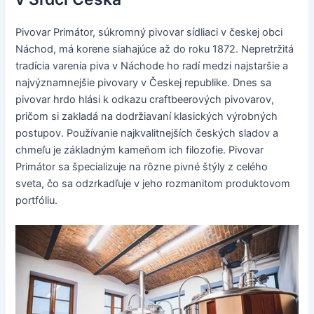
Pivovar Primátor, súkromný pivovar sídliaci v českej obci
Náchod, má korene siahajúce až do roku 1872. Nepretržitá
tradícia varenia piva v Náchode ho radí medzi najstaršie a
najvýznamnejšie pivovary v Českej republike. Dnes sa
pivovar hrdo hlási k odkazu craftbeerových pivovarov,
pričom si zakladá na dodržiavaní klasických výrobných
postupov. Používanie najkvalitnejších českých sladov a
chmeľu je základným kameňom ich filozofie. Pivovar
Primátor sa špecializuje na rôzne pivné štýly z celého
sveta, čo sa odzrkadľuje v jeho rozmanitom produktovom
portfóliu.