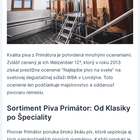
Kvalita piva z Primátora je potvrdená mnohými oceneniami.
Zvlášť cenený je ich Weizenbier 12°, ktorý v roku 2013
získal prestížne ocenenie "Najlepšie pivo na svete" na
svetovej degustačnej súťaži WBA v Londýne. Toto
ocenenie len podčiarkuje majstrovstvo a oddanosť
pivovaru remeslu.
Sortiment Piva Primátor: Od Klasiky
po Špeciality
Pivovar Primátor ponúka širokú škálu pív, ktoré uspokoja aj
tých najnáročnejších pivných gurmánov. Každý produkt je