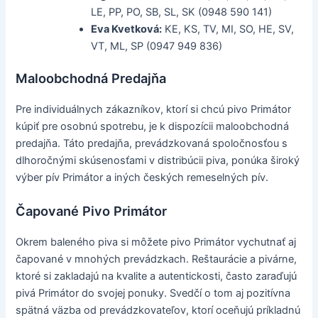
LE, PP, PO, SB, SL, SK (0948 590 141)
Eva Kvetková:
KE, KS, TV, MI, SO, HE, SV,
VT, ML, SP (0947 949 836)
Maloobchodná Predajňa
Pre individuálnych zákazníkov, ktorí si chcú pivo Primátor
kúpiť pre osobnú spotrebu, je k dispozícii maloobchodná
predajňa. Táto predajňa, prevádzkovaná spoločnosťou s
dlhoročnými skúsenosťami v distribúcii piva, ponúka široký
výber pív Primátor a iných českých remeselných pív.
Čapované Pivo Primátor
Okrem baleného piva si môžete pivo Primátor vychutnať aj
čapované v mnohých prevádzkach. Reštaurácie a pivárne,
ktoré si zakladajú na kvalite a autentickosti, často zaraďujú
pivá Primátor do svojej ponuky. Svedčí o tom aj pozitívna
spätná väzba od prevádzkovateľov, ktorí oceňujú príkladnú