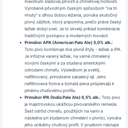
maximum sladovej plnosti a chmeľovej horkosti.
Vyrobené pôvodným českým spôsobom "na tri
rmuty" s dlhou dobou ležania, ponúka skutočný
pivný zážitok, ktorý pripomína, prečo práve český
ležiak dobyl svet. Je to skvelý príklad kombinácie
tradičných postupov a moderných inovácií.
Primátor APA (American Pale Ale) 5,0% alk.:
Toto pivo kombinuje dva pivné štýly - ležiak a IPA.
Je infúzne varený ležiak, na varné chmelený
novými českými a za studena americkými
odrodami chmeľu. Výsledkom je svetlý,
nefiltrovaný, prirodzene zakalený ejl. Jeho
nefiltrovaná forma a bohatá pena prispievajú k
plnému chuťovému profilu.
Primátor IPA (India Pale Ale) 6,5% alk.:
Toto pivo
je majstrovskou ukážkou pivovarského remesla.
Šesť odrôd chmeľu, použitých na varni a
následne pri studenom chmelení v pivnici, vytvára
jeho unikátny chuťový profil. V prudkom nástupe