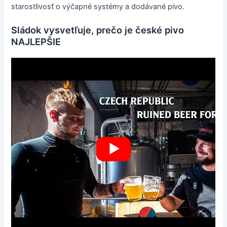
starostlivosť o výčapné systémy a dodávané pivo.
Sládok vysvetľuje, prečo je české pivo
NAJLEPŠIE