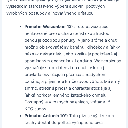
výsledkom starostlivého výberu surovín, poctivých
výrobných postupov a inovatívneho prístupu.
Primátor Weizenbier 12°:
Toto osviežujúce
nefiltrované pivo s charakteristickou hustou
penou je ozdobou ponuky. V jeho aróme a chuti
možno objavovať tóny banánu, klinčekov a ľahký
náznak nektáriniek. Jeho kvalita je podložená aj
spomínaným ocenením z Londýna. Weizenbier sa
vyznačuje silnou intenzitou chuti, v ktorej
prevláda osviežujúca pšenica s nádychom
banánu, a príjemnou klinčekovou vôňou. Má silný
šmrnc, strednú plnosť a charakteristická je aj
ľahká horkosť jemného žateckého chmeľu.
Dostupný je v rôznych baleniach, vrátane 15L
KEG sudov.
Primátor Antonín 10°:
Toto pivo je výsledkom
snahy dostať do pollitra výčapného piva