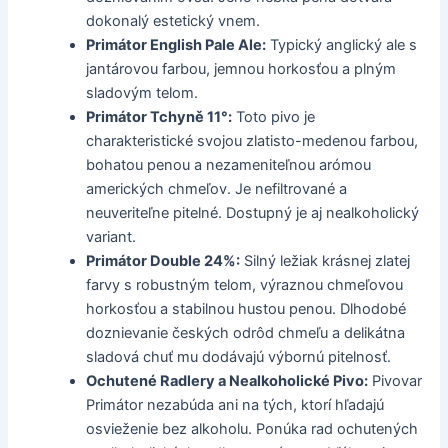
dokonalý estetický vnem.
Primátor English Pale Ale:
Typický anglický ale s
jantárovou farbou, jemnou horkosťou a plným
sladovým telom.
Primátor Tchyně 11°:
Toto pivo je
charakteristické svojou zlatisto-medenou farbou,
bohatou penou a nezameniteľnou arómou
amerických chmeľov. Je nefiltrované a
neuveriteľne pitelné. Dostupný je aj nealkoholický
variant.
Primátor Double 24%:
Silný ležiak krásnej zlatej
farvy s robustným telom, výraznou chmeľovou
horkosťou a stabilnou hustou penou. Dlhodobé
doznievanie českých odrôd chmeľu a delikátna
sladová chuť mu dodávajú výbornú pitelnosť.
Ochutené Radlery a Nealkoholické Pivo:
Pivovar
Primátor nezabúda ani na tých, ktorí hľadajú
osvieženie bez alkoholu. Ponúka rad ochutených