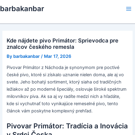
Skip
barbakanbar
to
Ma
content
Me
Kde nájdete pivo Primátor: Sprievodca pre
znalcov českého remesla
By
barbakanbar
/
Mar 17, 2026
Pivovar Primátor z Náchoda je synonymom pre poctivé
české pivo, ktoré si získalo uznanie nielen doma, ale aj vo
svete. Jeho bohatý sortiment, ktorý siaha od tradičných
ležiakov až po moderné špeciály, oslovuje široké spektrum
milovníkov piva. Ak sa aj vy radíte medzi nich a hľadáte,
kde si vychutnať toto vynikajúce remeselné pivo, tento
článok vám poskytne komplexný prehľad.
Pivovar Primátor: Tradícia a Inovácia
v Srdci Česka