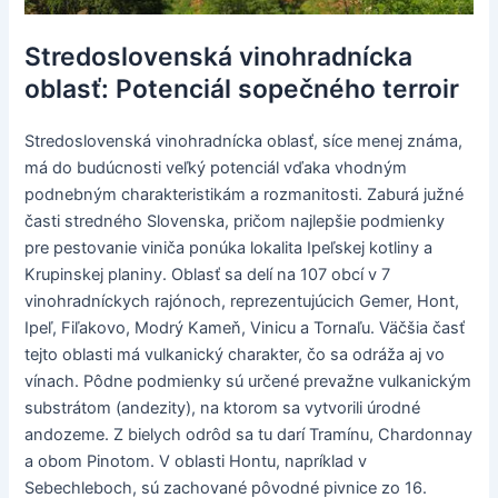
Stredoslovenská vinohradnícka
oblasť: Potenciál sopečného terroir
Stredoslovenská vinohradnícka oblasť, síce menej známa,
má do budúcnosti veľký potenciál vďaka vhodným
podnebným charakteristikám a rozmanitosti. Zaburá južné
časti stredného Slovenska, pričom najlepšie podmienky
pre pestovanie viniča ponúka lokalita Ipeľskej kotliny a
Krupinskej planiny. Oblasť sa delí na 107 obcí v 7
vinohradníckych rajónoch, reprezentujúcich Gemer, Hont,
Ipeľ, Fiľakovo, Modrý Kameň, Vinicu a Tornaľu. Väčšia časť
tejto oblasti má vulkanický charakter, čo sa odráža aj vo
vínach. Pôdne podmienky sú určené prevažne vulkanickým
substrátom (andezity), na ktorom sa vytvorili úrodné
andozeme. Z bielych odrôd sa tu darí Tramínu, Chardonnay
a obom Pinotom. V oblasti Hontu, napríklad v
Sebechleboch, sú zachované pôvodné pivnice zo 16.