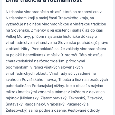
Nitrianska vinohradnícka oblasť, ktorá sa rozprestiera v
Nitrianskom kraji a malej časti Trnavského kraja, sa
vyznačuje najdlhšou vinohradníckou a vinárskou tradíciou
na Slovensku. Zmienky o jej existencii siahajú až do čias
Veľkej Moravy, pričom najstaršie historické dôkazy o
vinohradníctve a vinárstve na Slovensku pochádzajú práve
z oblasti Nitry. Predpokladá sa, že základy vinohradníctva
tu položili benediktínski mnísi v 9. storočí. Táto oblasť je
charakteristická najrôznorodejšími prírodnými
podmienkami v rámci všetkých slovenských
vinohradníckych oblastí. Vinohrady sú vysadené na
svahoch Považského Inovca, Tribeča a tiež na sprašových
pahorkatinách Podunajskej nížiny. Ide o oblasť s najviac
mikroklimatickými zónami a takmer v každom z deviatich
rajónov (Nitriansky, Zlatomoravský, Tekovský, Žitavský,
Šintavský, Radošinský, Vrábeľský, Pukanecký a
Želiezovský) sa líši pôdne zloženie. Pestované odrody