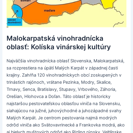
Malokarpatská vinohradnícka
oblasť: Kolíska vinárskej kultúry
Najväčšia vinohradnícka oblasť Slovenska, Malokarpatská,
sa rozprestiera na úpätí Malých Karpát v západnej časti
krajiny. Zahŕňa 120 vinohradníckych obcí zoskupených v
trinástich rajónoch, vrátane Pezinka, Modry, Skalice,
Trnavy, Senca, Bratislavy, Stupavy, Vrbového, Záhoria,
Orešian, Hlohovca a Doľan. Táto oblasť je historicky
najstaršou pestovateľskou oblasťou viniča na Slovensku,
siahajúcou na južné, juhovýchodné a juhozápadné svahy
Malých Karpát. Je centrom pestovania najmä modrých
odrôd viniča ako Svätovavrinecké a Frankovka modrá, ako
aj bielych muštových odrôd ako Rizling rýnsky, Veltlínske