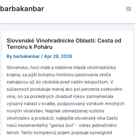
Skip
barbakanbar
to
Ma
content
Me
Slovenské Vinohradnícke Oblasti: Cesta od
Terroiru k Poháru
By
barbakanbar
/
Apr 28, 2026
Slovensko, hoci malá a relatívne mladá vinohradnícka
krajina, sa pýši bohatou históriou pestovania viniča
siahajúcou až do obdobia pred naším letopočtom. V
súčasnosti produkuje menej ako pol percenta svetového
vína, no za posledných dvadsať rokov zaznamenala
výrazný nárast v kvalite, podporovaný vznikom mnohých
nových vinárstiev. Napriek obmedzenej rozlohe
vinohradov a produkcii, najlepšie slovenské vína často
nesú nezameniteľný "genius loci" - odraz jedinečného
terroir. Tento komplexný pojem popisuje synergické