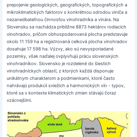
prepojenie geologických, geografických, topografických a
mikroklimatických faktorov s konkrétnou odrodou viniča a
nezanedbateľnou činnosťou vinohradníka a vinára. Na
Slovensku sa nachádza približne 8873 hektárov rodiacich
vinohradov, pričom obhospodarovaná plocha predstavuje
okolo 11 159 ha a registrovaná celková plocha vinohradov
dosahuje 17 598 ha. Výzvy, ako sú nevysporiadané
pozemky, však naďalej ovplyvňujú prácu slovenských
vinohradníkov. Slovensko je rozdelené do šiestich
vinohradníckych oblastí, z ktorých každá disponuje
unikátnym charakterom a podmienkami, ktoré často
nahrávajú produkcii sviežich a harmonických vín - typov,
ktoré sa v kontexte klimatických zmien stávajú čoraz
vzácnejšími.