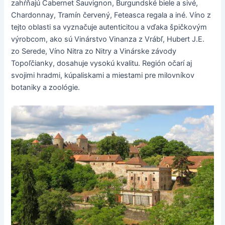
zahŕňajú Cabernet Sauvignon, Burgundské biele a sivé,
Chardonnay, Tramín červený, Feteasca regala a iné. Víno z
tejto oblasti sa vyznačuje autenticitou a vďaka špičkovým
výrobcom, ako sú Vinárstvo Vinanza z Vrábľ, Hubert J.E.
zo Serede, Víno Nitra zo Nitry a Vinárske závody
Topoľčianky, dosahuje vysokú kvalitu. Región očarí aj
svojimi hradmi, kúpaliskami a miestami pre milovníkov
botaniky a zoológie.