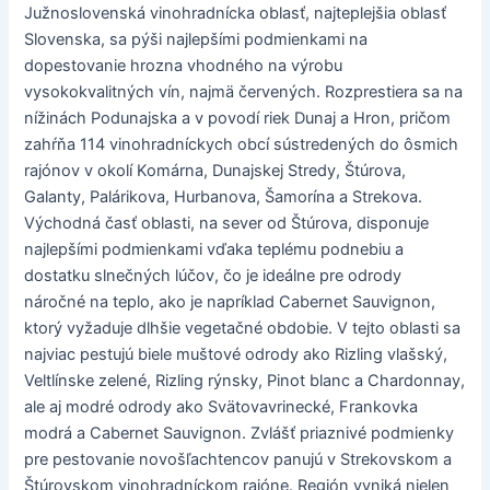
Južnoslovenská vinohradnícka oblasť, najteplejšia oblasť
Slovenska, sa pýši najlepšími podmienkami na
dopestovanie hrozna vhodného na výrobu
vysokokvalitných vín, najmä červených. Rozprestiera sa na
nížinách Podunajska a v povodí riek Dunaj a Hron, pričom
zahŕňa 114 vinohradníckych obcí sústredených do ôsmich
rajónov v okolí Komárna, Dunajskej Stredy, Štúrova,
Galanty, Palárikova, Hurbanova, Šamorína a Strekova.
Východná časť oblasti, na sever od Štúrova, disponuje
najlepšími podmienkami vďaka teplému podnebiu a
dostatku slnečných lúčov, čo je ideálne pre odrody
náročné na teplo, ako je napríklad Cabernet Sauvignon,
ktorý vyžaduje dlhšie vegetačné obdobie. V tejto oblasti sa
najviac pestujú biele muštové odrody ako Rizling vlašský,
Veltlínske zelené, Rizling rýnsky, Pinot blanc a Chardonnay,
ale aj modré odrody ako Svätovavrinecké, Frankovka
modrá a Cabernet Sauvignon. Zvlášť priaznivé podmienky
pre pestovanie novošľachtencov panujú v Strekovskom a
Štúrovskom vinohradníckom rajóne. Región vyniká nielen