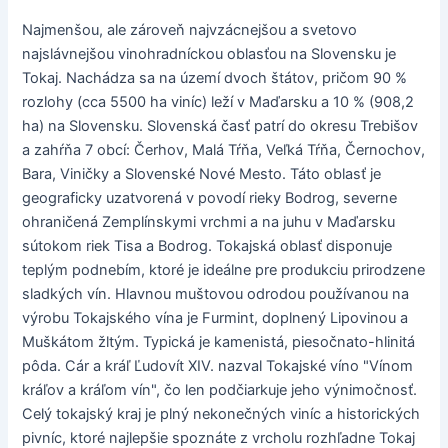
Najmenšou, ale zároveň najvzácnejšou a svetovo
najslávnejšou vinohradníckou oblasťou na Slovensku je
Tokaj. Nachádza sa na území dvoch štátov, pričom 90 %
rozlohy (cca 5500 ha viníc) leží v Maďarsku a 10 % (908,2
ha) na Slovensku. Slovenská časť patrí do okresu Trebišov
a zahŕňa 7 obcí: Čerhov, Malá Tŕňa, Veľká Tŕňa, Černochov,
Bara, Viničky a Slovenské Nové Mesto. Táto oblasť je
geograficky uzatvorená v povodí rieky Bodrog, severne
ohraničená Zemplínskymi vrchmi a na juhu v Maďarsku
sútokom riek Tisa a Bodrog. Tokajská oblasť disponuje
teplým podnebím, ktoré je ideálne pre produkciu prirodzene
sladkých vín. Hlavnou muštovou odrodou používanou na
výrobu Tokajského vína je Furmint, doplnený Lipovinou a
Muškátom žltým. Typická je kamenistá, piesočnato-hlinitá
pôda. Cár a kráľ Ľudovít XIV. nazval Tokajské víno "Vínom
kráľov a kráľom vín", čo len podčiarkuje jeho výnimočnosť.
Celý tokajský kraj je plný nekonečných viníc a historických
pivníc, ktoré najlepšie spoznáte z vrcholu rozhľadne Tokaj