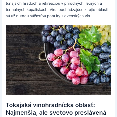
tunajších hradoch a rekreáciou v prírodných, letných a
termálnych kúpaliskách. Vína pochádzajúce z tejto oblasti
sú už nutnou súčasťou ponuky slovenských vín.
Tokajská vinohradnícka oblasť:
Najmenšia, ale svetovo preslávená