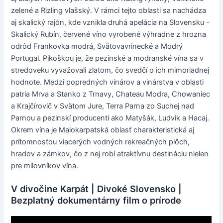
zelené a Rizling vlašský. V rámci tejto oblasti sa nachádza
aj skalický rajón, kde vznikla druhá apelácia na Slovensku -
Skalický Rubín, červené víno vyrobené výhradne z hrozna
odrôd Frankovka modrá, Svätovavrinecké a Modrý
Portugal. Pikoškou je, že pezinské a modranské vína sa v
stredoveku vyvažovali zlatom, čo svedčí o ich mimoriadnej
hodnote. Medzi popredných vinárov a vinárstva v oblasti
patria Mrva a Stanko z Trnavy, Chateau Modra, Chowaniec
a Krajčírovič v Svätom Jure, Terra Parna zo Suchej nad
Parnou a pezinskí producenti ako Matyšák, Ludvik a Hacaj.
Okrem vína je Malokarpatská oblasť charakteristická aj
prítomnosťou viacerých vodných rekreačných plôch,
hradov a zámkov, čo z nej robí atraktívnu destináciu nielen
pre milovníkov vína.
V divočine Karpát | Divoké Slovensko |
Bezplatný dokumentárny film o prírode