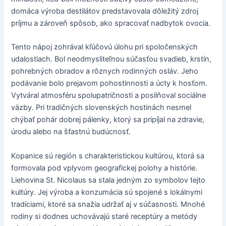
domáca výroba destilátov predstavovala dôležitý zdroj
príjmu a zároveň spôsob, ako spracovať nadbytok ovocia.
Tento nápoj zohrával kľúčovú úlohu pri spoločenských
udalostiach. Bol neodmysliteľnou súčasťou svadieb, krstín,
pohrebných obradov a rôznych rodinných osláv. Jeho
podávanie bolo prejavom pohostinnosti a úcty k hosťom.
Vytváral atmosféru spolupatričnosti a posilňoval sociálne
väzby. Pri tradičných slovenských hostinách nesmel
chýbať pohár dobrej pálenky, ktorý sa pripíjal na zdravie,
úrodu alebo na šťastnú budúcnosť.
Kopanice sú región s charakteristickou kultúrou, ktorá sa
formovala pod vplyvom geografickej polohy a histórie.
Liehovina St. Nicolaus sa stala jedným zo symbolov tejto
kultúry. Jej výroba a konzumácia sú spojené s lokálnymi
tradíciami, ktoré sa snažia udržať aj v súčasnosti. Mnohé
rodiny si dodnes uchovávajú staré receptúry a metódy