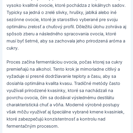
vysoko kvalitné ovocie, ktoré pochádza z lokálnych sadov.
Typicky sa jedná o zrelé slivky, hrušky, jablká alebo iné
sezónne ovocie, ktoré je starostlivo vyberané pre svoju
optimálnu zrelosť a chuťový profil. Dôležitú úlohu zohráva aj
spôsob zberu a následného spracovania ovocia, ktoré
musí byť šetrné, aby sa zachovala jeho prirodzená aróma a
cukry.
Proces začína fermentáciou ovocia, počas ktorej sa cukry
premieňajú na alkohol. Tento krok je mimoriadne citlivý a
vyžaduje si presné dodržiavanie teploty a času, aby sa
dosiahla optimálna kvalita kvasu. Tradičné metódy často
využívali prirodzené kvasinky, ktoré sa nachádzali na
povrchu ovocia, čím sa dodával výslednému destilátu
charakteristická chuť a vôňa. Moderné výrobné postupy
však môžu využívať aj špeciálne vybrané kmene kvasiniek,
ktoré zabezpečujú konzistentnosť a kontrolu nad
fermentačným procesom.