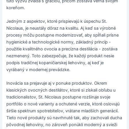
túto výzvu zvláda s gráciou, pričom zostáva verná svojim
koreňom.
Jedným z aspektov, ktoré prispievajú k úspechu St.
Nicolaus, je neustály dôraz na kvalitu. Aj keď sa výrobné
procesy môžu postupne modernizovať, aby spĺňali prísne
hygienické a technologické normy, základný princíp -
použitie kvalitného ovocia a precízna destilácia - zostáva
nezmenený. Toto zabezpečuje, že každý produkt nesie
podpis tradičnej kopaničiarskej liehoviny, aj keď je
vyrábaný v modernej prevádzke.
Inovácia sa prejavuje aj v ponuke produktov. Okrem
klasických ovocných destilátov, ktoré si získali obľubu u
tradicionalistov, St. Nicolaus postupne rozširuje svoje
portfólio o nové varianty a ochutené verzie, ktoré oslovujú
širšie spektrum spotrebiteľov, vrátane mladších generácií.
Tieto nové produkty sú navrhnuté tak, aby zachovali ducha
pôvodnej liehoviny, no zároveň ponúkli moderný a svieži