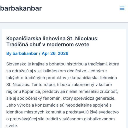
Skip
barbakanbar
to
Ma
content
Me
Kopaničiarska liehovina St. Nicolaus:
Tradičná chuť v modernom svete
By
barbakanbar
/
Apr 26, 2026
Slovensko je krajina s bohatou históriou a tradíciami, ktoré
sa odrážajú aj v jej kulinárskom dedičstve. Jedným z
takýchto tradičných produktov je kopaničiarska liehovina
St. Nicolaus. Tento nápoj, hlboko zakorenený v kultúre
regiónu Kopanice, predstavuje nielen remeselnú zručnosť,
ale aj spoločenský fenomén, ktorý sprevádza generácie.
Jeho výroba a konzumácia sú neoddeliteľne spojené s
identitou miestnych komunít a predstavujú živé svedectvo
o pretrvávajúcej sile tradícií v súčasnom globalizovanom
svete.