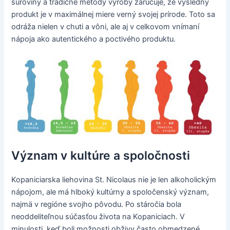
suroviny a tradičné metódy výroby zaručuje, že výsledný
produkt je v maximálnej miere verný svojej prírode. Toto sa
odráža nielen v chuti a vôni, ale aj v celkovom vnímaní
nápoja ako autentického a poctivého produktu.
Význam v kultúre a spoločnosti
Kopaniciarska liehovina St. Nicolaus nie je len alkoholickým
nápojom, ale má hlboký kultúrny a spoločenský význam,
najmä v regióne svojho pôvodu. Po stáročia bola
neoddeliteľnou súčasťou života na Kopaniciach. V
minulosti, keď boli možnosti obživy často obmedzené,