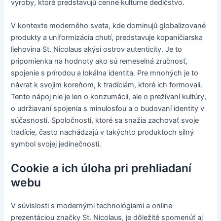
výroby, ktoré predstavujú cenné kultúrne dedičstvo.
V kontexte moderného sveta, kde dominujú globalizované
produkty a uniformizácia chutí, predstavuje kopaničiarska
liehovina St. Nicolaus akýsi ostrov autenticity. Je to
pripomienka na hodnoty ako sú remeselná zručnosť,
spojenie s prírodou a lokálna identita. Pre mnohých je to
návrat k svojim koreňom, k tradíciám, ktoré ich formovali.
Tento nápoj nie je len o konzumácii, ale o prežívaní kultúry,
o udržiavaní spojenia s minulosťou a o budovaní identity v
súčasnosti. Spoločnosti, ktoré sa snažia zachovať svoje
tradície, často nachádzajú v takýchto produktoch silný
symbol svojej jedinečnosti.
Cookie a ich úloha pri prehliadaní
webu
V súvislosti s modernými technológiami a online
prezentáciou značky St. Nicolaus, je dôležité spomenúť aj