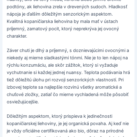
podtóny, ak liehovina zrela v drevených sudoch. Hladkosť
nápoja je ďalším dôležitým senzorickým aspektom.
Kvalitná kopaničiarska liehovina by mala mať v ústach
príjemný, zamatový pocit, ktorý neprekrýva jej ovocný
charakter.
Záver chuti je dlhý a príjemný, s doznievajúcimi ovocnými a
niekedy aj mierne sladkastými tónmi. Nie je to len nápoj na
rýchlu konzumáciu, ale skôr zážitok, ktorý si vyžaduje
vychutnanie si každej jednej nuansy. Teplota podávania hrá
tiež dôležitú úlohu pri rozvoji senzorických vlastností. Pri
izbovej teplote sa najlepšie rozvinú všetky aromatické a
chuťové zložky, zatiaľ čo mierne vychladená môže pôsobiť
osviežujúcejšie.
Dôležitým aspektom, ktorý prispieva k jedinečnosti
kopaničiarskej liehoviny, je jej organická povaha. Aj keď nie
je vždy oficiálne certifikovaná ako bio, dôraz na prírodné