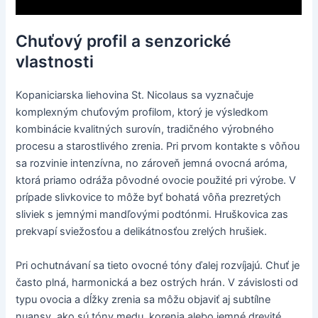
Chuťový profil a senzorické
vlastnosti
Kopaniciarska liehovina St. Nicolaus sa vyznačuje
komplexným chuťovým profilom, ktorý je výsledkom
kombinácie kvalitných surovín, tradičného výrobného
procesu a starostlivého zrenia. Pri prvom kontakte s vôňou
sa rozvinie intenzívna, no zároveň jemná ovocná aróma,
ktorá priamo odráža pôvodné ovocie použité pri výrobe. V
prípade slivkovice to môže byť bohatá vôňa prezretých
sliviek s jemnými mandľovými podtónmi. Hruškovica zas
prekvapí sviežosťou a delikátnosťou zrelých hrušiek.
Pri ochutnávaní sa tieto ovocné tóny ďalej rozvíjajú. Chuť je
často plná, harmonická a bez ostrých hrán. V závislosti od
typu ovocia a dĺžky zrenia sa môžu objaviť aj subtílne
nuansy, ako sú tóny medu, korenia alebo jemné drevité