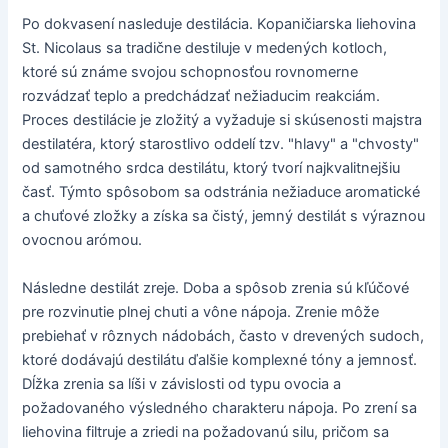
Po dokvasení nasleduje destilácia. Kopaničiarska liehovina
St. Nicolaus sa tradične destiluje v medených kotloch,
ktoré sú známe svojou schopnosťou rovnomerne
rozvádzať teplo a predchádzať nežiaducim reakciám.
Proces destilácie je zložitý a vyžaduje si skúsenosti majstra
destilatéra, ktorý starostlivo oddelí tzv. "hlavy" a "chvosty"
od samotného srdca destilátu, ktorý tvorí najkvalitnejšiu
časť. Týmto spôsobom sa odstránia nežiaduce aromatické
a chuťové zložky a získa sa čistý, jemný destilát s výraznou
ovocnou arómou.
Následne destilát zreje. Doba a spôsob zrenia sú kľúčové
pre rozvinutie plnej chuti a vône nápoja. Zrenie môže
prebiehať v rôznych nádobách, často v drevených sudoch,
ktoré dodávajú destilátu ďalšie komplexné tóny a jemnosť.
Dĺžka zrenia sa líši v závislosti od typu ovocia a
požadovaného výsledného charakteru nápoja. Po zrení sa
liehovina filtruje a zriedi na požadovanú silu, pričom sa