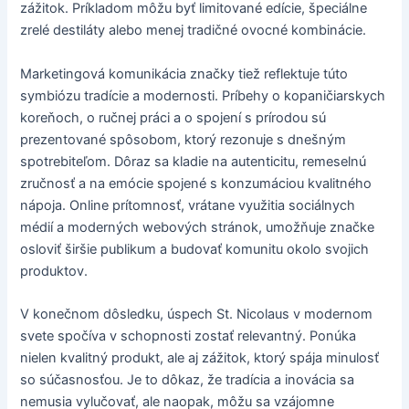
zážitok. Príkladom môžu byť limitované edície, špeciálne
zrelé destiláty alebo menej tradičné ovocné kombinácie.
Marketingová komunikácia značky tiež reflektuje túto
symbiózu tradície a modernosti. Príbehy o kopaničiarskych
koreňoch, o ručnej práci a o spojení s prírodou sú
prezentované spôsobom, ktorý rezonuje s dnešným
spotrebiteľom. Dôraz sa kladie na autenticitu, remeselnú
zručnosť a na emócie spojené s konzumáciou kvalitného
nápoja. Online prítomnosť, vrátane využitia sociálnych
médií a moderných webových stránok, umožňuje značke
osloviť širšie publikum a budovať komunitu okolo svojich
produktov.
V konečnom dôsledku, úspech St. Nicolaus v modernom
svete spočíva v schopnosti zostať relevantný. Ponúka
nielen kvalitný produkt, ale aj zážitok, ktorý spája minulosť
so súčasnosťou. Je to dôkaz, že tradícia a inovácia sa
nemusia vylučovať, ale naopak, môžu sa vzájomne