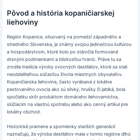
Pôvod a história kopaničiarskej
liehoviny
Región Kopanice, situovaný na pomedzí západného a
stredného Slovenska, je známy svojou jedinečnou kultúrou
a hospodárstvom, ktoré bolo po stáročia formované
drsnými podmienkami a blízkosťou hraníc. Práve tu sa
zrodila tradícia výroby ovocných destilátov, ktoré sa stali
neoddeliteľnou súčasťou života miestnych obyvateľov.
Kopaničiarska liehovina, často vyrábaná z lokálne
pestovaného ovocia ako sú slivky, hrušky či jablká, bola
spočiatku skôr produktom domáceho liehovarníctva,
slúžiacim na vlastnú spotrebu alebo ako cenný artikul pre
lokálny obchod.
Historické pramene a spomienky starších generácií
naznačujú, že výroba destilátov mala v tomto regióne dlhú