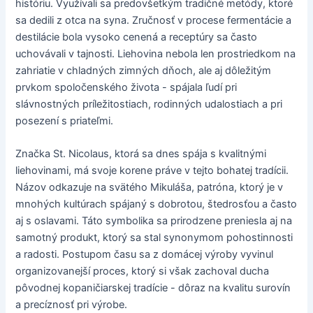
históriu. Využívali sa predovšetkým tradičné metódy, ktoré
sa dedili z otca na syna. Zručnosť v procese fermentácie a
destilácie bola vysoko cenená a receptúry sa často
uchovávali v tajnosti. Liehovina nebola len prostriedkom na
zahriatie v chladných zimných dňoch, ale aj dôležitým
prvkom spoločenského života - spájala ľudí pri
slávnostných príležitostiach, rodinných udalostiach a pri
posezení s priateľmi.
Značka St. Nicolaus, ktorá sa dnes spája s kvalitnými
liehovinami, má svoje korene práve v tejto bohatej tradícii.
Názov odkazuje na svätého Mikuláša, patróna, ktorý je v
mnohých kultúrach spájaný s dobrotou, štedrosťou a často
aj s oslavami. Táto symbolika sa prirodzene preniesla aj na
samotný produkt, ktorý sa stal synonymom pohostinnosti
a radosti. Postupom času sa z domácej výroby vyvinul
organizovanejší proces, ktorý si však zachoval ducha
pôvodnej kopaničiarskej tradície - dôraz na kvalitu surovín
a precíznosť pri výrobe.