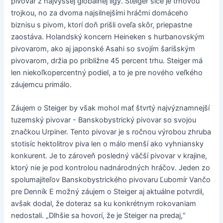
pivovar z najvyššej globálnej ligy. Steiger síce je trhovou
trojkou, no za dvoma najsilnejšími hráčmi domáceho
biznisu s pivom, ktorí doň prišli oveľa skôr, priepastne
zaostáva. Holandský koncern Heineken s hurbanovským
pivovarom, ako aj japonské Asahi so svojím šarišským
pivovarom, držia po približne 45 percent trhu. Steiger má
len niekoľkopercentný podiel, a to je pre nového veľkého
záujemcu primálo.
Záujem o Steiger by však mohol mať štvrtý najvýznamnejší
tuzemský pivovar - Banskobystrický pivovar so svojou
značkou Urpiner. Tento pivovar je s ročnou výrobou zhruba
stotisíc hektolitrov piva len o málo menší ako vyhniansky
konkurent. Je to zároveň posledný väčší pivovar v krajine,
ktorý nie je pod kontrolou nadnárodných hráčov. Jeden zo
spolumajiteľov Banskobystrického pivovaru Ľubomír Vančo
pre Denník E možný záujem o Steiger aj aktuálne potvrdil,
avšak dodal, že doteraz sa ku konkrétnym rokovaniam
nedostali. „Dlhšie sa hovorí, že je Steiger na predaj,“