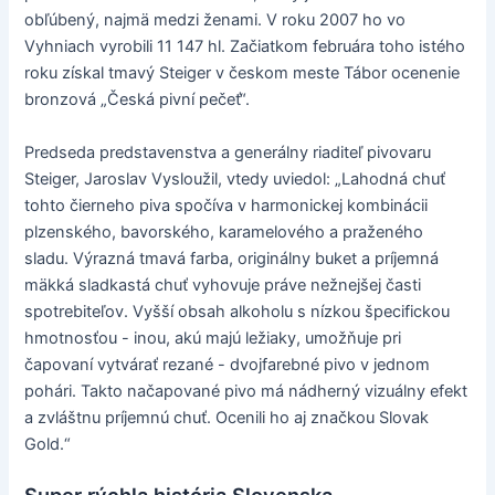
obľúbený, najmä medzi ženami. V roku 2007 ho vo
Vyhniach vyrobili 11 147 hl. Začiatkom februára toho istého
roku získal tmavý Steiger v českom meste Tábor ocenenie
bronzová „Česká pivní pečeť“.
Predseda predstavenstva a generálny riaditeľ pivovaru
Steiger, Jaroslav Vysloužil, vtedy uviedol: „Lahodná chuť
tohto čierneho piva spočíva v harmonickej kombinácii
plzenského, bavorského, karamelového a praženého
sladu. Výrazná tmavá farba, originálny buket a príjemná
mäkká sladkastá chuť vyhovuje práve nežnejšej časti
spotrebiteľov. Vyšší obsah alkoholu s nízkou špecifickou
hmotnosťou - inou, akú majú ležiaky, umožňuje pri
čapovaní vytvárať rezané - dvojfarebné pivo v jednom
pohári. Takto načapované pivo má nádherný vizuálny efekt
a zvláštnu príjemnú chuť. Ocenili ho aj značkou Slovak
Gold.“