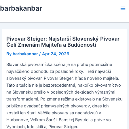
Skip
barbakanbar
to
Ma
content
Me
Pivovar Steiger: Najstarší Slovenský Pivovar
Čelí Zmenám Majiteľa a Budúcnosti
By
barbakanbar
/
Apr 24, 2026
Slovenská pivovarnícka scéna je na prahu potenciálne
najväčšieho obchodu za posledné roky. Tretí najväčší
slovenský pivovar, Pivovar Steiger, hľadá nového majiteľa.
Táto situácia nie je bezprecedentná, nakoľko pivovarníctvo
na Slovensku prešlo v posledných dekádach výraznými
transformáciami. Po zmene režimu existovalo na Slovensku
približne dvadsať priemyselných pivovarov, dnes ich
zostali len štyri. Väčšie pivovary sa nachádzajú v
Hurbanove, Veľkom Šariši, Banskej Bystrici a práve vo
Vyhniach, kde sídli aj Pivovar Steiger.