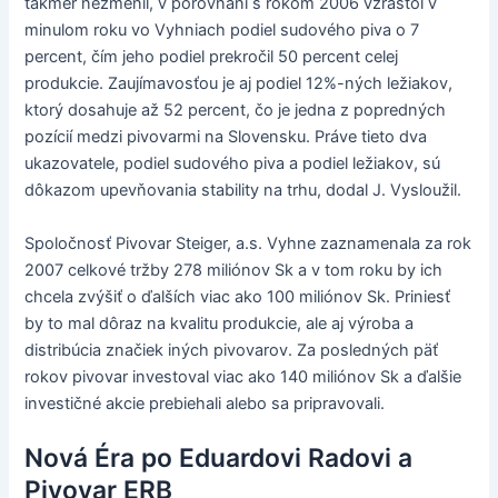
takmer nezmenil, v porovnaní s rokom 2006 vzrástol v
minulom roku vo Vyhniach podiel sudového piva o 7
percent, čím jeho podiel prekročil 50 percent celej
produkcie. Zaujímavosťou je aj podiel 12%-ných ležiakov,
ktorý dosahuje až 52 percent, čo je jedna z popredných
pozícií medzi pivovarmi na Slovensku. Práve tieto dva
ukazovatele, podiel sudového piva a podiel ležiakov, sú
dôkazom upevňovania stability na trhu, dodal J. Vysloužil.
Spoločnosť Pivovar Steiger, a.s. Vyhne zaznamenala za rok
2007 celkové tržby 278 miliónov Sk a v tom roku by ich
chcela zvýšiť o ďalších viac ako 100 miliónov Sk. Priniesť
by to mal dôraz na kvalitu produkcie, ale aj výroba a
distribúcia značiek iných pivovarov. Za posledných päť
rokov pivovar investoval viac ako 140 miliónov Sk a ďalšie
investičné akcie prebiehali alebo sa pripravovali.
Nová Éra po Eduardovi Radovi a
Pivovar ERB