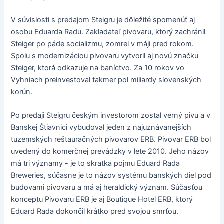
V súvislosti s predajom Steigru je dôležité spomenúť aj
osobu Eduarda Radu. Zakladateľ pivovaru, ktorý zachránil
Steiger po páde socializmu, zomrel v máji pred rokom.
Spolu s modernizáciou pivovaru vytvoril aj novú značku
Steiger, ktorá odkazuje na baníctvo. Za 10 rokov vo
Vyhniach preinvestoval takmer pol miliardy slovenských
korún.
Po predaji Steigru českým investorom zostal verný pivu a v
Banskej Štiavnici vybudoval jeden z najuznávanejších
tuzemských reštauračných pivovarov ERB. Pivovar ERB bol
uvedený do komerčnej prevádzky v lete 2010. Jeho názov
má tri významy - je to skratka pojmu Eduard Rada
Breweries, súčasne je to názov systému banských diel pod
budovami pivovaru a má aj heraldický význam. Súčasťou
konceptu Pivovaru ERB je aj Boutique Hotel ERB, ktorý
Eduard Rada dokončil krátko pred svojou smrťou.