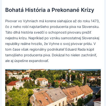
Bohatá História a Prekonané Krízy
Pivovar vo Vyhniach má korene siahajúce až do roku 1473,
čo z neho robí najstaršieho producenta piva na Slovensku.
Táto dlhá história svedčí o schopnosti pivovaru prežiť
nejednu krízu. Napríklad po vzniku samostatnej Slovenskej
republiky reálne hrozilo, že Vyhne o svoj pivovar prídu. V
tom čase však regionálny podnikateľ Eduard Rada kúpil
tamojšieho producenta piva. Dokázal ho nielen zachrániť,
ale aj úspešne expandovať.