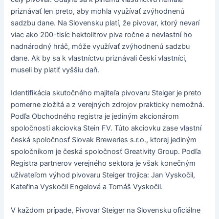
priznávať len preto, aby mohla využívať zvýhodnenú
sadzbu dane. Na Slovensku platí, že pivovar, ktorý nevarí
viac ako 200-tisíc hektolitrov piva ročne a nevlastní ho
nadnárodný hráč, môže využívať zvýhodnenú sadzbu
dane. Ak by sa k vlastníctvu priznávali českí vlastníci,
museli by platiť vyššiu daň.
Identifikácia skutočného majiteľa pivovaru Steiger je preto
pomerne zložitá a z verejných zdrojov prakticky nemožná.
Podľa Obchodného registra je jediným akcionárom
spoločnosti akciovka Stein FV. Túto akciovku zase vlastní
česká spoločnosť Slovak Breweries s.r.o., ktorej jediným
spoločníkom je česká spoločnosť Greativity Group. Podľa
Registra partnerov verejného sektora je však konečným
užívateľom výhod pivovaru Steiger trojica: Jan Vyskočil,
Kateřina Vyskočil Engelová a Tomáš Vyskočil.
V každom prípade, Pivovar Steiger na Slovensku oficiálne