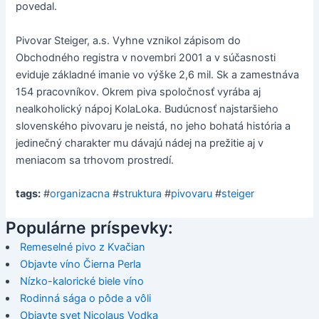
povedal.
Pivovar Steiger, a.s. Vyhne vznikol zápisom do
Obchodného registra v novembri 2001 a v súčasnosti
eviduje základné imanie vo výške 2,6 mil. Sk a zamestnáva
154 pracovníkov. Okrem piva spoločnosť vyrába aj
nealkoholický nápoj KolaLoka. Budúcnosť najstaršieho
slovenského pivovaru je neistá, no jeho bohatá história a
jedinečný charakter mu dávajú nádej na prežitie aj v
meniacom sa trhovom prostredí.
tags:
#
organizacna
#
struktura
#
pivovaru
#
steiger
Populárne príspevky:
Remeselné pivo z Kvačian
Objavte víno Čierna Perla
Nízko-kalorické biele víno
Rodinná sága o pôde a vôli
Objavte svet Nicolaus Vodka