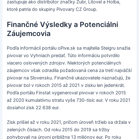
zastupuje ako distribútor značky Zubr, Litovel a Holba,
ktoré patria do skupiny Pivovary CZ Group.
Finančné Výsledky a Potenciálni
Záujemcovia
Podľa informácií portálu oPive.sk sa majitelia Steigru snažia
pivovar vo Vyhniach predať. Túto informáciu potvrdilo
viacero oslovených zdrojov. Niektorých potenciálnych
záujemcov však odradila požadovaná cena za tretí najväčší
pivovar na Slovensku. Finančné ukazovatele naznačujú, že
pivovar bol v rokoch 2015 až 2021 v zisku len jedenkrát.
Podľa portálu Finstat vygeneroval pivovar v rokoch 2015
až 2020 kumulatívnu stratu vyše 730-tisíc eur. V roku 2021
dosiahol zisk 22 638 eur.
Zisk prišiel až v roku 2021, pričom úroveň tržieb sa držala v
zelených číslach. Od roku 2015 do 2019 sa tržby
pohybovali na úrovni približne 13 miliónov eur. Po roku