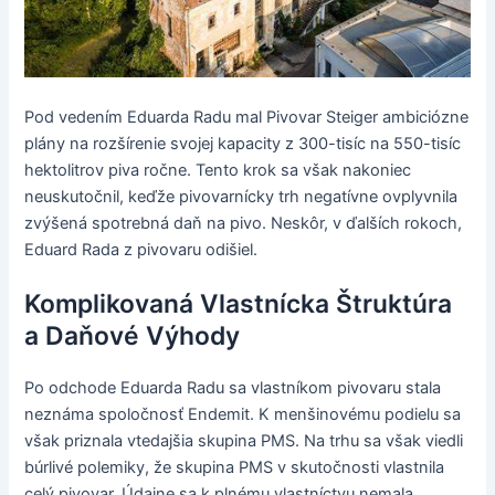
Pod vedením Eduarda Radu mal Pivovar Steiger ambiciózne
plány na rozšírenie svojej kapacity z 300-tisíc na 550-tisíc
hektolitrov piva ročne. Tento krok sa však nakoniec
neuskutočnil, keďže pivovarnícky trh negatívne ovplyvnila
zvýšená spotrebná daň na pivo. Neskôr, v ďalších rokoch,
Eduard Rada z pivovaru odišiel.
Komplikovaná Vlastnícka Štruktúra
a Daňové Výhody
Po odchode Eduarda Radu sa vlastníkom pivovaru stala
neznáma spoločnosť Endemit. K menšinovému podielu sa
však priznala vtedajšia skupina PMS. Na trhu sa však viedli
búrlivé polemiky, že skupina PMS v skutočnosti vlastnila
celý pivovar. Údajne sa k plnému vlastníctvu nemala