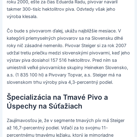
roku 2000, ešte za čias Eduarda Radu, pivovar navaril
takmer 300-tisíc hektolitrov piva. Odvtedy však jeho
výroba klesala.
Čo bude s pivovarom ďalej, ukážu najbližšie mesiace. V
kategórii priemyselných pivovarov sa na Slovensku dlhé
roky nič zásadné nemenilo. Pivovar Steiger si za rok 2007
udržal tretiu priečku medzi slovenskými pivovarmi, keď jeho
výstav piva dosiahol 157 516 hektolitrov. Pred ním sa
umiestnili veľké pivovarnícke skupiny Heineken Slovensko,
a.s. (1 835 100 hl) a Pivovary Topvar, a.s. Steiger má na
slovenskom trhu výroby piva 4,3-percentný podiel.
Špecializácia na Tmavé Pivo a
Úspechy na Súťažiach
Zaujímavosťou je, že v segmente tmavých pív má Steiger
až 16,7-percentný podiel. Vďačí za to svojmu 11-
percentnému tmavému ležiaku, ktorý je mimoriadne