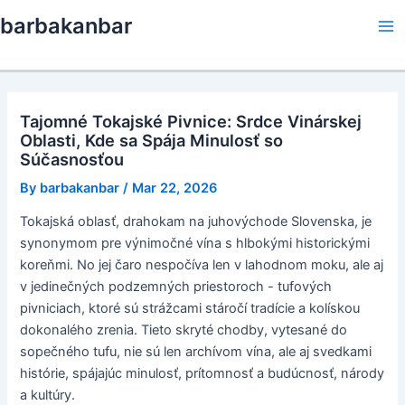
Skip
barbakanbar
to
Ma
content
Me
Tajomné Tokajské Pivnice: Srdce Vinárskej
Oblasti, Kde sa Spája Minulosť so
Súčasnosťou
By
barbakanbar
/
Mar 22, 2026
Tokajská oblasť, drahokam na juhovýchode Slovenska, je
synonymom pre výnimočné vína s hlbokými historickými
koreňmi. No jej čaro nespočíva len v lahodnom moku, ale aj
v jedinečných podzemných priestoroch - tufových
pivniciach, ktoré sú strážcami stáročí tradície a kolískou
dokonalého zrenia. Tieto skryté chodby, vytesané do
sopečného tufu, nie sú len archívom vína, ale aj svedkami
histórie, spájajúc minulosť, prítomnosť a budúcnosť, národy
a kultúry.