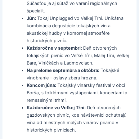
Súčasťou je aj súťaž vo varení regionálnych
špecialít.
Jún:
Tokaj Unplugged vo Veľkej Tŕni. Unikátna
kombinácia degustácie tokajských vín a
akustickej hudby v komornej atmosfére
historických pivníc.
Každoročne v septembri:
Deň otvorených
tokajských pivníc vo Veľké Tŕni, Malej Tŕni, Veľkej
Bare, Viničkách a Ladmovciach.
Na prelome septembra a októbra:
Tokajské
vinobranie - oslavy zberu hrozna.
Koncom júna:
Tokajský vinársky festival v obci
Borša, s folklórnymi vystúpeniami, koncertami a
remeselnými trhmi.
Každoročne vo Veľkej Tŕni:
Deň otvorených
gazdovských pivníc, kde návštevníci ochutnajú
vína od miestnych malých vinárov priamo v
historických pivniciach.