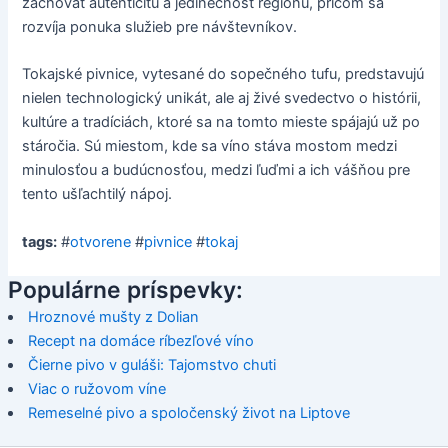
zachovať autenticitu a jedinečnosť regiónu, pričom sa
rozvíja ponuka služieb pre návštevníkov.
Tokajské pivnice, vytesané do sopečného tufu, predstavujú
nielen technologický unikát, ale aj živé svedectvo o histórii,
kultúre a tradíciách, ktoré sa na tomto mieste spájajú už po
stáročia. Sú miestom, kde sa víno stáva mostom medzi
minulosťou a budúcnosťou, medzi ľuďmi a ich vášňou pre
tento ušľachtilý nápoj.
tags:
#
otvorene
#
pivnice
#
tokaj
Populárne príspevky:
Hroznové mušty z Dolian
Recept na domáce ríbezľové víno
Čierne pivo v guláši: Tajomstvo chuti
Viac o ružovom víne
Remeselné pivo a spoločenský život na Liptove