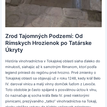
Zrod Tajomných Podzemí: Od
Rímskych Hrozienok po Tatárske
Úkryty
História vinohradníctva v Tokajskej oblasti siaha ďaleko do
minulosti, siahajúc až k samotným Rimanom, ktorí podľa
legiend priniesli do regiónu prvé hrozno. Prvé zmienky o
Tokajskej oblasti sa objavujú už v roku 1248, kedy kráľ Belo
IV. daroval vinicu a malý vínny domček ľuďom z Levoče.
Toto obdobie je často spájané s posvätnou úctou k vínu,
čo naznačuje aj socha kráľa Bela IV. pred niektorými
pivnicami, prezývaného „tatko“ vinohradníctva na Tokaji,