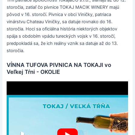
Tŕni patriace spoločnosti Tokaj&CO s.r.o., siahajú až do 12.
storočia, zatiaľ čo pivnice TOKAJ MACIK WINERY majú
pôvod v 16. storočí. Pivnica v obci Viničky, patriaca
vinárstvu Chateau Viničky, sa datuje rovnako do 16.
storočia. Hoci sa oficiálna história niektorých objektov
spája s obdobím vpádu tureckých vojsk v 16. storočí,
predpokladá sa, že ich reálny vznik sa datuje až do 13.
storočia.
VÍNNA TUFOVA PIVNICA NA TOKAJI vo
Veľkej Tŕni - OKOLIE