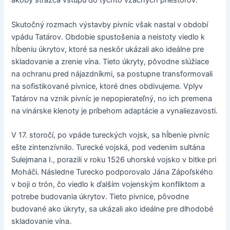
akoby strážca vstupu do týchto vzácnych priestorov.
Skutočný rozmach výstavby pivníc však nastal v období
vpádu Tatárov. Obdobie spustošenia a neistoty viedlo k
hĺbeniu úkrytov, ktoré sa neskôr ukázali ako ideálne pre
skladovanie a zrenie vína. Tieto úkryty, pôvodne slúžiace
na ochranu pred nájazdníkmi, sa postupne transformovali
na sofistikované pivnice, ktoré dnes obdivujeme. Vplyv
Tatárov na vznik pivníc je nepopierateľný, no ich premena
na vinárske klenoty je príbehom adaptácie a vynaliezavosti.
V 17. storočí, po vpáde tureckých vojsk, sa hĺbenie pivníc
ešte zintenzívnilo. Turecké vojská, pod vedením sultána
Sulejmana I., porazili v roku 1526 uhorské vojsko v bitke pri
Moháči. Následne Turecko podporovalo Jána Zápoľského
v boji o trón, čo viedlo k ďalším vojenským konfliktom a
potrebe budovania úkrytov. Tieto pivnice, pôvodne
budované ako úkryty, sa ukázali ako ideálne pre dlhodobé
skladovanie vína.