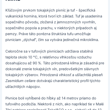
Kľúčovým prvkom tokajských pivníc je tuf - špecifická
vulkanická hornina, ktorá tvorí ich základ. Tuf je usadenina
sopečného pôvodu, zložená z jemnozrnných vyvrhlín,
sopečného popola a prachu, v niektorých prípadoch aj
pemzy. Práve táto porézna štruktúra tufu umožňuje
pivniciam „dýchať“, čím sa vytvára jedinečná mikroklíma.
Celoročne sa v tufových pivniciach udržiava stabilná
teplota okolo 10 °C, s relatívnou vlhkosťou vzduchu
dosahujúcou až 90 %. Táto prirodzená klíma je zásadná pre
dokonalé zrenie tokajských vín, predovšetkým slávnych
tokajských výberov. Prirodzená vlhkosť a ušľachtilá pleseň
Zasmidium cellare
dotvárajú charakteristický profil týchto
ušľachtilých nápojov.
Pivnice boli vyhĺbené do hĺbky až 14 metrov priamo do
tufového podložia. Niektoré z nich, ako napríklad tie v Malé