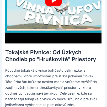
Tokajské Pivnice: Od Úzkych
Chodieb po "Hruškovité" Priestory
Pôvodné tokajské pivnice boli často veľmi úzke, s
chodbami, ktoré umožňovali prejsť iba jednému človeku.
Táto úzka štruktúra sa neskôr mohla vnútorne rozšíriť do
zaujímavých, takmer „hruškovitých“ priestorov, ktoré
dodnes uchvacujú návštevníkov. Celé územie, kde sa
nachádzajú tokajské pivnice vo Veľkej Tŕni, bolo pre svoju
jedinečnosť vyhlásené za pamiatkovú zónu.