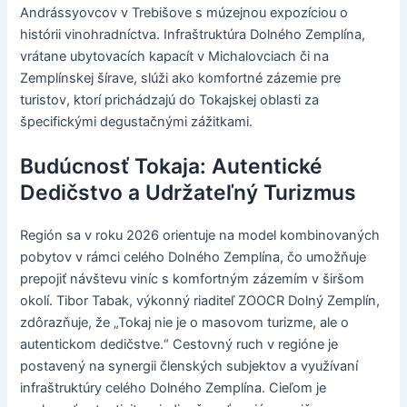
Andrássyovcov v Trebišove s múzejnou expozíciou o
histórii vinohradníctva. Infraštruktúra Dolného Zemplína,
vrátane ubytovacích kapacít v Michalovciach či na
Zemplínskej šírave, slúži ako komfortné zázemie pre
turistov, ktorí prichádzajú do Tokajskej oblasti za
špecifickými degustačnými zážitkami.
Budúcnosť Tokaja: Autentické
Dedičstvo a Udržateľný Turizmus
Región sa v roku 2026 orientuje na model kombinovaných
pobytov v rámci celého Dolného Zemplína, čo umožňuje
prepojiť návštevu viníc s komfortným zázemím v širšom
okolí. Tibor Tabak, výkonný riaditeľ ZOOCR Dolný Zemplín,
zdôrazňuje, že „Tokaj nie je o masovom turizme, ale o
autentickom dedičstve.“ Cestovný ruch v regióne je
postavený na synergii členských subjektov a využívaní
infraštruktúry celého Dolného Zemplína. Cieľom je