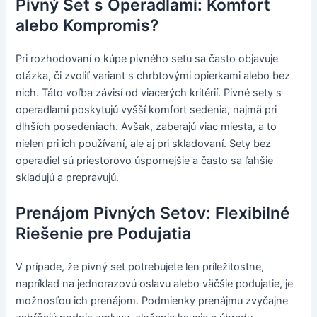
Pivný Set s Operadlami: Komfort
alebo Kompromis?
Pri rozhodovaní o kúpe pivného setu sa často objavuje
otázka, či zvoliť variant s chrbtovými opierkami alebo bez
nich. Táto voľba závisí od viacerých kritérií. Pivné sety s
operadlami poskytujú vyšší komfort sedenia, najmä pri
dlhších posedeniach. Avšak, zaberajú viac miesta, a to
nielen pri ich používaní, ale aj pri skladovaní. Sety bez
operadiel sú priestorovo úspornejšie a často sa ľahšie
skladujú a prepravujú.
Prenájom Pivných Setov: Flexibilné
Riešenie pre Podujatia
V prípade, že pivný set potrebujete len príležitostne,
napríklad na jednorazovú oslavu alebo väčšie podujatie, je
možnosťou ich prenájom. Podmienky prenájmu zvyčajne