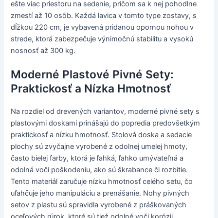
ešte viac priestoru na sedenie, pričom sa k nej pohodlne
zmestí až 10 osôb. Každá lavica v tomto type zostavy, s
dĺžkou 220 cm, je vybavená pridanou opornou nohou v
strede, ktorá zabezpečuje výnimočnú stabilitu a vysokú
nosnosť až 300 kg.
Moderné Plastové Pivné Sety:
Praktickosť a Nízka Hmotnosť
Na rozdiel od drevených variantov, moderné pivné sety s
plastovými doskami prinášajú do popredia predovšetkým
praktickosť a nízku hmotnosť. Stolová doska a sedacie
plochy sú zvyčajne vyrobené z odolnej umelej hmoty,
často bielej farby, ktorá je ľahká, ľahko umývateľná a
odolná voči poškodeniu, ako sú škrabance či rozbitie.
Tento materiál zaručuje nízku hmotnosť celého setu, čo
uľahčuje jeho manipuláciu a prenášanie. Nohy pivných
setov z plastu sú spravidla vyrobené z práškovaných
oceľových rúrok, ktoré sú tiež odolné voči korózii.