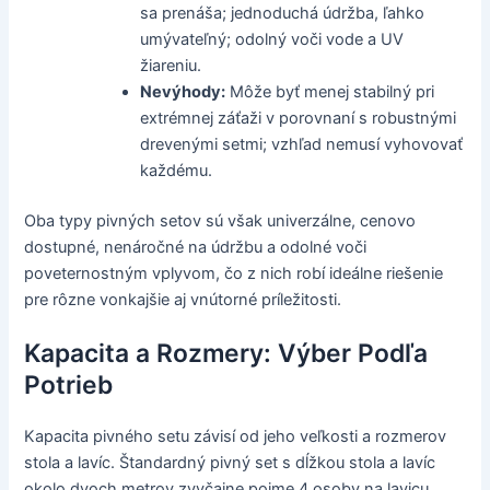
sa prenáša; jednoduchá údržba, ľahko
umývateľný; odolný voči vode a UV
žiareniu.
Nevýhody:
Môže byť menej stabilný pri
extrémnej záťaži v porovnaní s robustnými
drevenými setmi; vzhľad nemusí vyhovovať
každému.
Oba typy pivných setov sú však univerzálne, cenovo
dostupné, nenáročné na údržbu a odolné voči
poveternostným vplyvom, čo z nich robí ideálne riešenie
pre rôzne vonkajšie aj vnútorné príležitosti.
Kapacita a Rozmery: Výber Podľa
Potrieb
Kapacita pivného setu závisí od jeho veľkosti a rozmerov
stola a lavíc. Štandardný pivný set s dĺžkou stola a lavíc
okolo dvoch metrov zvyčajne pojme 4 osoby na lavicu,