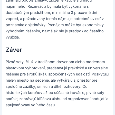
zahŕňajú podpis zmluvy, zloženie kaucie a úhradu
nájomného. Rezervácia by mala byť vykonaná s
dostatočným predstihom, minimálne 3 pracovné dni
vopred, a požadovaný termín nájmu je potrebné uviesť v
poznámke objednávky. Prenájom môže byť ekonomicky
výhodným riešením, najmä ak nie je predpoklad častého
využitia.
Záver
Pivné sety, či už v tradičnom drevenom alebo modernom
plastovom vyhotovení, predstavujú praktické a univerzálne
riešenie pre širokú škálu spoločenských udalostí. Poskytujú
nielen miesto na sedenie, ale vytvárajú aj priestor pre
spoločné zážitky, smiech a dlhé rozhovory. Od
historických koreňov až po súčasné inovácie, pivné sety
naďalej zohrávajú kľúčovú úlohu pri organizovaní podujatí a
spríjemňovaní voľného času.