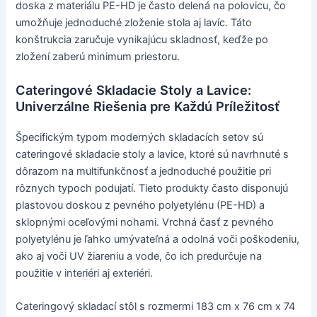
doska z materiálu PE-HD je často delená na polovicu, čo
umožňuje jednoduché zloženie stola aj lavíc. Táto
konštrukcia zaručuje vynikajúcu skladnosť, keďže po
zložení zaberú minimum priestoru.
Cateringové Skladacie Stoly a Lavice:
Univerzálne Riešenia pre Každú Príležitosť
Špecifickým typom moderných skladacích setov sú
cateringové skladacie stoly a lavice, ktoré sú navrhnuté s
dôrazom na multifunkčnosť a jednoduché použitie pri
rôznych typoch podujatí. Tieto produkty často disponujú
plastovou doskou z pevného polyetylénu (PE-HD) a
sklopnými oceľovými nohami. Vrchná časť z pevného
polyetylénu je ľahko umývateľná a odolná voči poškodeniu,
ako aj voči UV žiareniu a vode, čo ich predurčuje na
použitie v interiéri aj exteriéri.
Cateringový skladací stôl s rozmermi 183 cm x 76 cm x 74