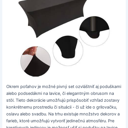
Okrem poťahov je možné pivný set ozvláštniť aj poduškami
alebo podsedákmi na lavice, či elegantným obrusom na
stôl. Tieto dekorácie umožňujú prispôsobiť vzhľad zostavy
konkrétnemu prostrediu či situácii - či už ide o grilovačku,
oslavu alebo svadbu. Na trhu existuje množstvo dekorov a
farieb, ktoré umožňujú vytvoriť jedinečnú atmosféru. Pre
kreatívnych jedincov je možnosť ušiť si podušky na lavice