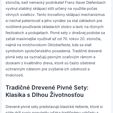
storočia, keď nemecký podnikateľ Franz Xaver Diefenbach
vyvinul stabilný sklápací stôl určený na využitie počas
vínnych sviatkov. Tento inovatívny sklápací mechanizmus
si nechal patentovať a jeho vynález sa stal základom pre
rozšírené používanie skladacích stolov a lavíc na rôznych
festivaloch a podujatiach. Pivné sety v dnešnej podobe sa
začali masívnejšie využívať až od 70. rokov 20. storočia,
najmä na mníchovskom Oktoberfeste, kde sa stali
symbolom spoločenského posedenia. Tradičné drevené
pivné sety sa vyznačujú pevným oceľovým rámom a
doskami z kvalitného dreva, ktoré sú často ošetrené
ochranným náterom pre zvýšenie ich odolnosti a
trvácnosti.
Tradičné Drevené Pivné Sety:
Klasika s Dlhou Životnosťou
Drevené pivné sety predstavujú klasické riešenie, ktoré si
stále drží svoju popularitu vďaka tradičnému vzhľadu a