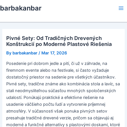
Skip
barbakanbar
to
Ma
content
Me
Pivné Sety: Od Tradičných Drevených
Konštrukcií po Moderné Plastové Riešenia
By
barbakanbar
/
Mar 17, 2026
Posedenie pri dobrom jedle a pití, či už v záhrade, na
firemnom evente alebo na festivale, si často vyžaduje
dostatočný priestor na sedenie pre všetkých účastníkov.
Pivné sety, tradične známe ako kombinácia stola a lavíc, sa
stali neodmysliteľnou súčasťou mnohých spoločenských
udalostí. Ponúkajú praktické a efektívne riešenie na
usadenie väčšieho počtu ľudí a vytvorenie príjemnej
atmosféry. V súčasnosti však ponuka pivných setov
presahuje tradičné drevené verzie, pričom sa objavujú aj
moderné a funkčné alternatívy s plastovými doskami, ktoré