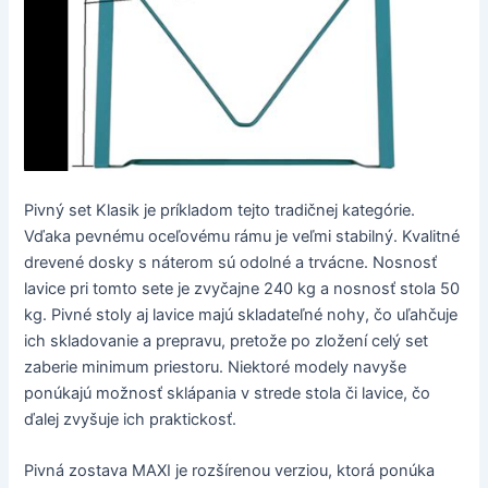
Pivný set Klasik je príkladom tejto tradičnej kategórie.
Vďaka pevnému oceľovému rámu je veľmi stabilný. Kvalitné
drevené dosky s náterom sú odolné a trvácne. Nosnosť
lavice pri tomto sete je zvyčajne 240 kg a nosnosť stola 50
kg. Pivné stoly aj lavice majú skladateľné nohy, čo uľahčuje
ich skladovanie a prepravu, pretože po zložení celý set
zaberie minimum priestoru. Niektoré modely navyše
ponúkajú možnosť sklápania v strede stola či lavice, čo
ďalej zvyšuje ich praktickosť.
Pivná zostava MAXI je rozšírenou verziou, ktorá ponúka