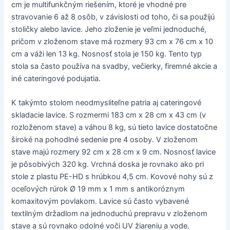
cm je multifunkčným riešením, ktoré je vhodné pre
stravovanie 6 až 8 osôb, v závislosti od toho, či sa použijú
stoličky alebo lavice. Jeho zloženie je veľmi jednoduché,
pričom v zloženom stave má rozmery 93 cm x 76 cm x 10
cm a váži len 13 kg. Nosnosť stola je 150 kg. Tento typ
stola sa často používa na svadby, večierky, firemné akcie a
iné cateringové podujatia.
K takýmto stolom neodmysliteľne patria aj cateringové
skladacie lavice. S rozmermi 183 cm x 28 cm x 43 cm (v
rozloženom stave) a váhou 8 kg, sú tieto lavice dostatočne
široké na pohodlné sedenie pre 4 osoby. V zloženom
stave majú rozmery 92 cm x 28 cm x 9 cm. Nosnosť lavice
je pôsobivých 320 kg. Vrchná doska je rovnako ako pri
stole z plastu PE-HD s hrúbkou 4,5 cm. Kovové nohy sú z
oceľových rúrok Ø 19 mm x 1 mm s antikoróznym
komaxitovým povlakom. Lavice sú často vybavené
textilným držadlom na jednoduchú prepravu v zloženom
stave a sú rovnako odolné voči UV žiareniu a vode.