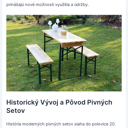
prinášajú nové možnosti využitia a údržby.
Historický Vývoj a Pôvod Pivných
Setov
História moderných pivných setov siaha do polovice 20.