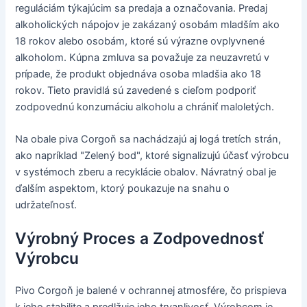
reguláciám týkajúcim sa predaja a označovania. Predaj
alkoholických nápojov je zakázaný osobám mladším ako
18 rokov alebo osobám, ktoré sú výrazne ovplyvnené
alkoholom. Kúpna zmluva sa považuje za neuzavretú v
prípade, že produkt objednáva osoba mladšia ako 18
rokov. Tieto pravidlá sú zavedené s cieľom podporiť
zodpovednú konzumáciu alkoholu a chrániť maloletých.
Na obale piva Corgoň sa nachádzajú aj logá tretích strán,
ako napríklad "Zelený bod", ktoré signalizujú účasť výrobcu
v systémoch zberu a recyklácie obalov. Návratný obal je
ďalším aspektom, ktorý poukazuje na snahu o
udržateľnosť.
Výrobný Proces a Zodpovednosť
Výrobcu
Pivo Corgoň je balené v ochrannej atmosfére, čo prispieva