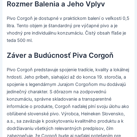
Rozmer Balenia a Jeho Vplyv
Pivo Corgoň je dostupné v praktickom balení o veľkosti 0,5
litra. Tento objem je štandardný pre výčapné pivo a je
vhodný pre individuálnu konzumáciu. Čistý obsah fľaše je
teda 500 ml.
Záver a Budúcnosť Piva Corgoň
Pivo Corgoň predstavuje spojenie tradície, kvality a lokálnej
hrdosti. Jeho príbeh, siahajúci až do konca 19. storočia, a
spojenie s legendárnym Jurajom Corgoňom mu dodávajú
jedinečný charakter. S dôrazom na zodpovednú
konzumáciu, správne skladovanie a transparentné
informácie o produkte, Corgoň naďalej plní svoju úlohu ako
obľúbené slovenské pivo. Výrobca, Heineken Slovensko,
a.s., sa zaväzuje k poskytovaniu kvalitného produktu a k
dodržiavaniu všetkých relevantných predpisov, čím
zabezpečuje, že Corgoň bude aj naďalej potešením pre