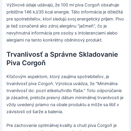
Výživové údaje udávajú, že 100 ml piva Corgoň obsahuje
približne 146 kJ/35 kcal energie. Táto informácia je dôležitá
pre spotrebiteľov, ktorí sledujú svoj energetický príjem. Pivo
je tiež označené ako zdroj alergénu "jačmeň", čo je
nevyhnutná informácia pre osoby s intoleranciami alebo
alergiami na tento konkrétny obilninový produkt.
Trvanlivosť a Správne Skladovanie
Piva Corgoň
Kľúčovým aspektom, ktorý zaujíma spotrebiteľov, je
trvanlivosť piva Corgoň. Výrobca uvádza, že "Minimálna
trvanlivosť do: pozri etiketu/hrdlo fľaše." Toto odporúčanie
je zásadné, pretože presný dátum minimálnej trvanlivosti je
vždy uvedený priamo na obale produktu a môže sa líšiť v
závislosti od šarže a balenia.
Pre zachovanie optimálnej kvality a chuti piva Corgoň je