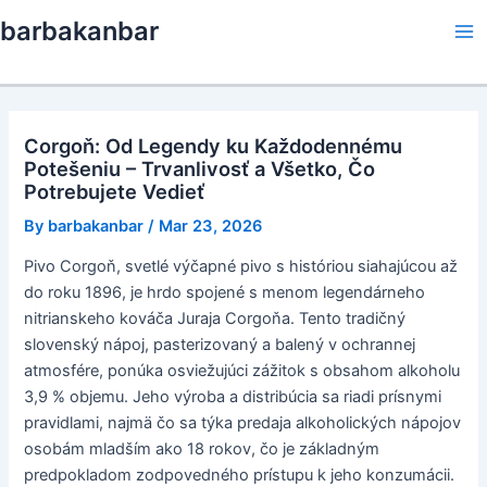
Skip
barbakanbar
to
Ma
content
Me
Corgoň: Od Legendy ku Každodennému
Potešeniu – Trvanlivosť a Všetko, Čo
Potrebujete Vedieť
By
barbakanbar
/
Mar 23, 2026
Pivo Corgoň, svetlé výčapné pivo s históriou siahajúcou až
do roku 1896, je hrdo spojené s menom legendárneho
nitrianskeho kováča Juraja Corgoňa. Tento tradičný
slovenský nápoj, pasterizovaný a balený v ochrannej
atmosfére, ponúka osviežujúci zážitok s obsahom alkoholu
3,9 % objemu. Jeho výroba a distribúcia sa riadi prísnymi
pravidlami, najmä čo sa týka predaja alkoholických nápojov
osobám mladším ako 18 rokov, čo je základným
predpokladom zodpovedného prístupu k jeho konzumácii.