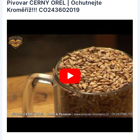
Pivovar ČERNÝ OREL | Ochutnejte
Kroměříž!!! CO243602019