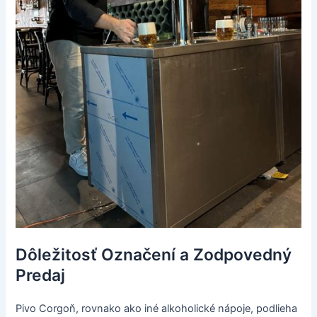
Dôležitosť Označení a Zodpovedný
Predaj
Pivo Corgoň, rovnako ako iné alkoholické nápoje, podlieha