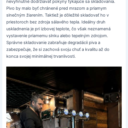
nevyhnutné dodržiavať pokyny týkajúce sa skladovania.
Pivo by malo byť chránené pred mrazom a priamym
slnečným žiarením. Taktiež je dôležité skladovať ho v
priestoroch bez zdroja sálavého tepla. Ideálny druh
uskladnenia je pri izbovej teplote, čo však neznamená
vystavenie priamemu slnku alebo tepelným zdrojom.
Správne skladovanie zabraňuje degradácii piva a
zabezpečuje, že si zachová svoju chuť a kvalitu až do
konca svojej minimálnej trvanlivosti.