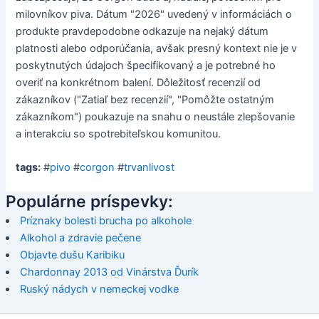
milovníkov piva. Dátum "2026" uvedený v informáciách o
produkte pravdepodobne odkazuje na nejaký dátum
platnosti alebo odporúčania, avšak presný kontext nie je v
poskytnutých údajoch špecifikovaný a je potrebné ho
overiť na konkrétnom balení. Dôležitosť recenzií od
zákazníkov ("Zatiaľ bez recenzií", "Pomôžte ostatným
zákazníkom") poukazuje na snahu o neustále zlepšovanie
a interakciu so spotrebiteľskou komunitou.
tags:
#
pivo
#
corgon
#
trvanlivost
Populárne príspevky:
Príznaky bolesti brucha po alkohole
Alkohol a zdravie pečene
Objavte dušu Karibiku
Chardonnay 2013 od Vinárstva Ďurík
Ruský nádych v nemeckej vodke