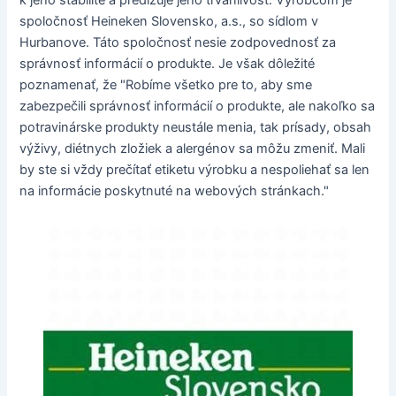
k jeho stabilite a predlžuje jeho trvanlivosť. Výrobcom je
spoločnosť Heineken Slovensko, a.s., so sídlom v
Hurbanove. Táto spoločnosť nesie zodpovednosť za
správnosť informácií o produkte. Je však dôležité
poznamenať, že "Robíme všetko pre to, aby sme
zabezpečili správnosť informácií o produkte, ale nakoľko sa
potravinárske produkty neustále menia, tak prísady, obsah
výživy, diétnych zložiek a alergénov sa môžu zmeniť. Mali
by ste si vždy prečítať etiketu výrobku a nespoliehať sa len
na informácie poskytnuté na webových stránkach."