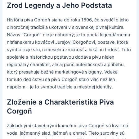
Zrod Legendy a Jeho Podstata
História piva Corgoň siaha do roku 1896, čo svedčí o jeho
dlhoročnej tradícii a ukotvení v slovenskej pivnej kultúre.
Názov "Corgoň" nie je náhodný; je to pocta legendárnemu
nitrianskemu kováčovi Jurajovi Corgoňovi, postave, ktorá
symbolizuje silu, remeselnú zručnosť a lokálnu hrdosť. Toto
spojenie s historickou postavou dodáva pivu nielen
regionálny charakter, ale aj punc autentickosti a príbehu,
ktorý presahuje bežné marketingové slogany. Vďaka
tomuto dedičstvu sa pivo Corgoň stalo viac než len
nápojom - je to symbol tradície a miestnej identity.
Zloženie a Charakteristika Piva
Corgoň
Základnými stavebnými kameňmi piva Corgoň sú kvalitná
voda, jačmenný slad, jačmeň a chmeľ. Tieto suroviny sú