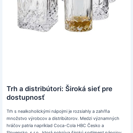
Trh a distribútori: Široká sieť pre
dostupnosť
Trh s nealkoholickými nápojmi je rozsiahly a zahŕňa
množstvo výrobcov a distribútorov. Medzi významných
hráčov patria napríklad Coca-Cola HBC Česko a
Slovensko, s.r.o., ktorá pokrýva široký sortiment nápojov.