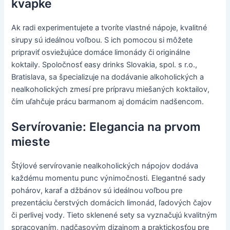
kvapke
Ak radi experimentujete a tvoríte vlastné nápoje, kvalitné
sirupy sú ideálnou voľbou. S ich pomocou si môžete
pripraviť osviežujúce domáce limonády či originálne
koktaily. Spoločnosť easy drinks Slovakia, spol. s r.o.,
Bratislava, sa špecializuje na dodávanie alkoholických a
nealkoholických zmesí pre prípravu miešaných koktailov,
čím uľahčuje prácu barmanom aj domácim nadšencom.
Servírovanie: Elegancia na prvom
mieste
Štýlové servírovanie nealkoholických nápojov dodáva
každému momentu punc výnimočnosti. Elegantné sady
pohárov, karaf a džbánov sú ideálnou voľbou pre
prezentáciu čerstvých domácich limonád, ľadových čajov
či perlivej vody. Tieto sklenené sety sa vyznačujú kvalitným
spracovaním, nadčasovým dizajnom a praktickosťou pre