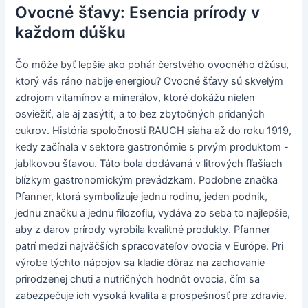
Ovocné šťavy: Esencia prírody v
každom dúšku
Čo môže byť lepšie ako pohár čerstvého ovocného džúsu,
ktorý vás ráno nabije energiou? Ovocné šťavy sú skvelým
zdrojom vitamínov a minerálov, ktoré dokážu nielen
osviežiť, ale aj zasýtiť, a to bez zbytočných pridaných
cukrov. História spoločnosti RAUCH siaha až do roku 1919,
kedy začínala v sektore gastronómie s prvým produktom -
jablkovou šťavou. Táto bola dodávaná v litrových fľašiach
blízkym gastronomickým prevádzkam. Podobne značka
Pfanner, ktorá symbolizuje jednu rodinu, jeden podnik,
jednu značku a jednu filozofiu, vydáva zo seba to najlepšie,
aby z darov prírody vyrobila kvalitné produkty. Pfanner
patrí medzi najväčších spracovateľov ovocia v Európe. Pri
výrobe týchto nápojov sa kladie dôraz na zachovanie
prirodzenej chuti a nutričných hodnôt ovocia, čím sa
zabezpečuje ich vysoká kvalita a prospešnosť pre zdravie.