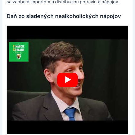
sa zaoberá importom a distribúciou potravín a nápojov.
Daň zo sladených nealkoholických nápojov