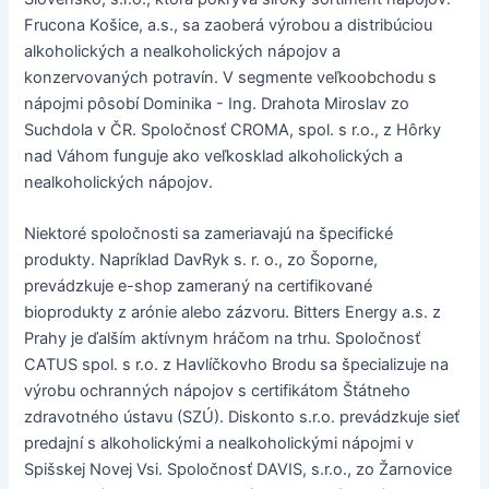
Frucona Košice, a.s., sa zaoberá výrobou a distribúciou
alkoholických a nealkoholických nápojov a
konzervovaných potravín. V segmente veľkoobchodu s
nápojmi pôsobí Dominika - Ing. Drahota Miroslav zo
Suchdola v ČR. Spoločnosť CROMA, spol. s r.o., z Hôrky
nad Váhom funguje ako veľkosklad alkoholických a
nealkoholických nápojov.
Niektoré spoločnosti sa zameriavajú na špecifické
produkty. Napríklad DavRyk s. r. o., zo Šoporne,
prevádzkuje e-shop zameraný na certifikované
bioprodukty z arónie alebo zázvoru. Bitters Energy a.s. z
Prahy je ďalším aktívnym hráčom na trhu. Spoločnosť
CATUS spol. s r.o. z Havlíčkovho Brodu sa špecializuje na
výrobu ochranných nápojov s certifikátom Štátneho
zdravotného ústavu (SZÚ). Diskonto s.r.o. prevádzkuje sieť
predajní s alkoholickými a nealkoholickými nápojmi v
Spišskej Novej Vsi. Spoločnosť DAVIS, s.r.o., zo Žarnovice