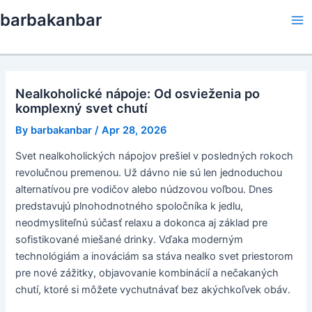
Skip
barbakanbar
to
Ma
content
Me
Nealkoholické nápoje: Od osvieženia po
komplexný svet chutí
By
barbakanbar
/
Apr 28, 2026
Svet nealkoholických nápojov prešiel v posledných rokoch
revolučnou premenou. Už dávno nie sú len jednoduchou
alternatívou pre vodičov alebo núdzovou voľbou. Dnes
predstavujú plnohodnotného spoločníka k jedlu,
neodmysliteľnú súčasť relaxu a dokonca aj základ pre
sofistikované miešané drinky. Vďaka moderným
technológiám a inováciám sa stáva nealko svet priestorom
pre nové zážitky, objavovanie kombinácií a nečakaných
chutí, ktoré si môžete vychutnávať bez akýchkoľvek obáv.