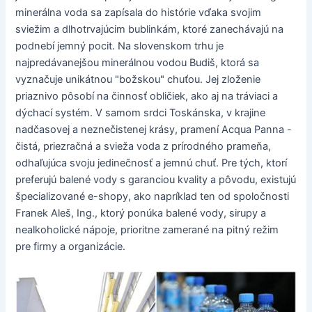
minerálna voda sa zapísala do histórie vďaka svojim
sviežim a dlhotrvajúcim bublinkám, ktoré zanechávajú na
podnebí jemný pocit. Na slovenskom trhu je
najpredávanejšou minerálnou vodou Budiš, ktorá sa
vyznačuje unikátnou "božskou" chuťou. Jej zloženie
priaznivo pôsobí na činnosť obličiek, ako aj na tráviaci a
dýchací systém. V samom srdci Toskánska, v krajine
nadčasovej a neznečistenej krásy, pramení Acqua Panna -
čistá, priezračná a svieža voda z prírodného prameňa,
odhaľujúca svoju jedinečnosť a jemnú chuť. Pre tých, ktorí
preferujú balené vody s garanciou kvality a pôvodu, existujú
špecializované e-shopy, ako napríklad ten od spoločnosti
Franek Aleš, Ing., ktorý ponúka balené vody, sirupy a
nealkoholické nápoje, prioritne zamerané na pitný režim
pre firmy a organizácie.