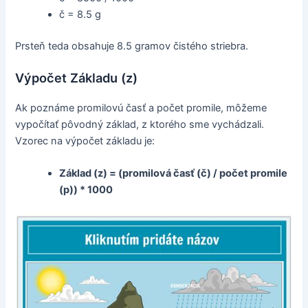
č = 8.5 g
Prsteň teda obsahuje 8.5 gramov čistého striebra.
Výpočet Základu (z)
Ak poznáme promilovú časť a počet promile, môžeme
vypočítať pôvodný základ, z ktorého sme vychádzali.
Vzorec na výpočet základu je:
Základ (z) = (promilová časť (č) / počet promile
(p)) * 1000