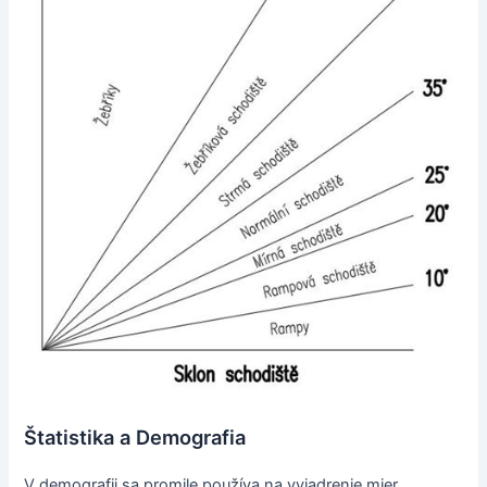
Štatistika a Demografia
V demografii sa promile používa na vyjadrenie mier