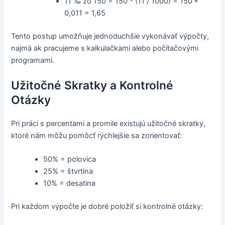
11 ‰ zo 150 = 150 * (11 / 1000) = 150 *
0,011 = 1,65
Tento postup umožňuje jednoduchšie vykonávať výpočty,
najmä ak pracujeme s kalkulačkami alebo počítačovými
programami.
Užitočné Skratky a Kontrolné
Otázky
Pri práci s percentami a promile existujú užitočné skratky,
ktoré nám môžu pomôcť rýchlejšie sa zorientovať:
50% = polovica
25% = štvrtina
10% = desatina
Pri každom výpočte je dobré položiť si kontrolné otázky: