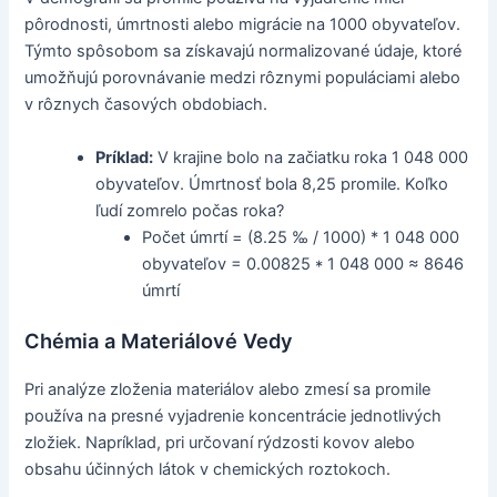
pôrodnosti, úmrtnosti alebo migrácie na 1000 obyvateľov.
Týmto spôsobom sa získavajú normalizované údaje, ktoré
umožňujú porovnávanie medzi rôznymi populáciami alebo
v rôznych časových obdobiach.
Príklad:
V krajine bolo na začiatku roka 1 048 000
obyvateľov. Úmrtnosť bola 8,25 promile. Koľko
ľudí zomrelo počas roka?
Počet úmrtí = (8.25 ‰ / 1000) * 1 048 000
obyvateľov = 0.00825 * 1 048 000 ≈ 8646
úmrtí
Chémia a Materiálové Vedy
Pri analýze zloženia materiálov alebo zmesí sa promile
používa na presné vyjadrenie koncentrácie jednotlivých
zložiek. Napríklad, pri určovaní rýdzosti kovov alebo
obsahu účinných látok v chemických roztokoch.