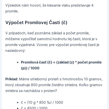
Výsledok nám hovorí, že klesanie vlaku predstavuje 4
promile.
Výpočet Promilovej Časti (č)
V prípadoch, keď poznáme základ a počet promile,
môžeme vypočítať samotnú hodnotu tej časti, ktorá je v
promile vyjadrená. Vzorec pre výpočet promilovej časti je
nasledovný:
Promilová časť (č) = (základ (z) * počet promile
(p)) / 1000
Príklad:
Máme strieborný prsteň s hmotnosťou 10 gramov,
ktorý obsahuje 850 promile čistého striebra. Koľko gramov
striebra sa nachádza v prsteni?
č = (10 g * 850 ‰) / 1000
č = 8500 / 1000