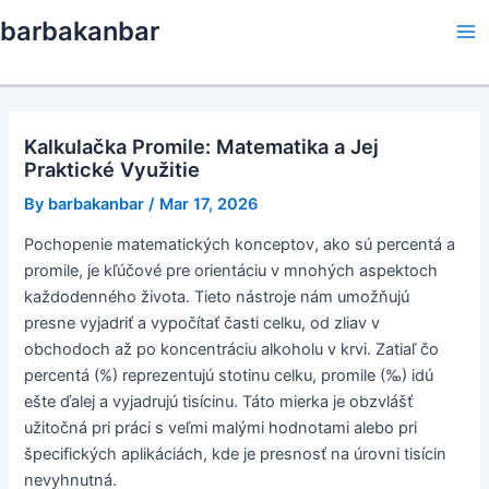
Skip
barbakanbar
to
Ma
content
Me
Kalkulačka Promile: Matematika a Jej
Praktické Využitie
By
barbakanbar
/
Mar 17, 2026
Pochopenie matematických konceptov, ako sú percentá a
promile, je kľúčové pre orientáciu v mnohých aspektoch
každodenného života. Tieto nástroje nám umožňujú
presne vyjadriť a vypočítať časti celku, od zliav v
obchodoch až po koncentráciu alkoholu v krvi. Zatiaľ čo
percentá (%) reprezentujú stotinu celku, promile (‰) idú
ešte ďalej a vyjadrujú tisícinu. Táto mierka je obzvlášť
užitočná pri práci s veľmi malými hodnotami alebo pri
špecifických aplikáciách, kde je presnosť na úrovni tisícin
nevyhnutná.