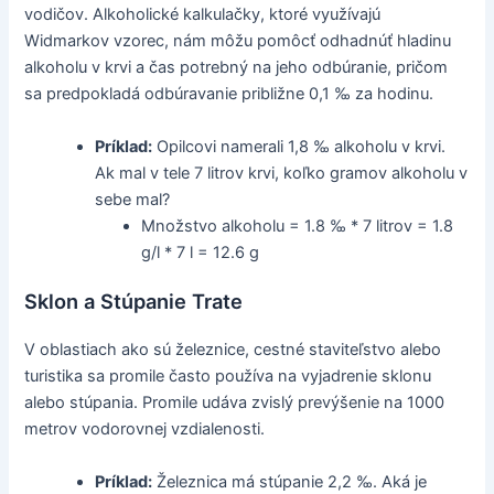
vodičov. Alkoholické kalkulačky, ktoré využívajú
Widmarkov vzorec, nám môžu pomôcť odhadnúť hladinu
alkoholu v krvi a čas potrebný na jeho odbúranie, pričom
sa predpokladá odbúravanie približne 0,1 ‰ za hodinu.
Príklad:
Opilcovi namerali 1,8 ‰ alkoholu v krvi.
Ak mal v tele 7 litrov krvi, koľko gramov alkoholu v
sebe mal?
Množstvo alkoholu = 1.8 ‰ * 7 litrov = 1.8
g/l * 7 l = 12.6 g
Sklon a Stúpanie Trate
V oblastiach ako sú železnice, cestné staviteľstvo alebo
turistika sa promile často používa na vyjadrenie sklonu
alebo stúpania. Promile udáva zvislý prevýšenie na 1000
metrov vodorovnej vzdialenosti.
Príklad:
Železnica má stúpanie 2,2 ‰. Aká je