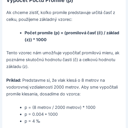
Výpočet Počtu Promile (p)
Ak chceme zistiť, koľko promile predstavuje určitá časť z
celku, použijeme základný vzorec:
Počet promile (p) = (promilová časť (č) / základ
(z)) * 1000
Tento vzorec nám umožňuje vypočítať promilovú mieru, ak
poznáme skutočnú hodnotu časti (č) a celkovú hodnotu
základu (z).
Príklad:
Predstavme si, že vlak klesá o 8 metrov na
vodorovnej vzdialenosti 2000 metrov. Aby sme vypočítali
promile klesania, dosadíme do vzorca:
p = (8 metrov / 2000 metrov) * 1000
p = 0.004 * 1000
p = 4 ‰