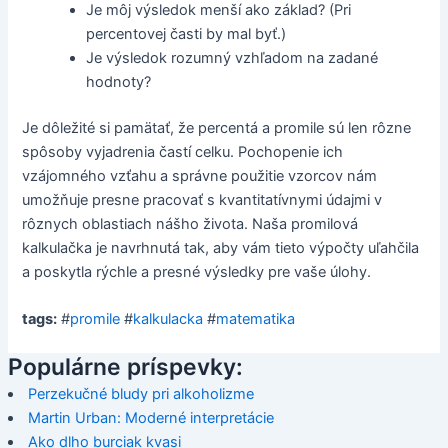
Je môj výsledok menší ako základ? (Pri
percentovej časti by mal byť.)
Je výsledok rozumný vzhľadom na zadané
hodnoty?
Je dôležité si pamätať, že percentá a promile sú len rôzne
spôsoby vyjadrenia častí celku. Pochopenie ich
vzájomného vzťahu a správne použitie vzorcov nám
umožňuje presne pracovať s kvantitatívnymi údajmi v
rôznych oblastiach nášho života. Naša promilová
kalkulačka je navrhnutá tak, aby vám tieto výpočty uľahčila
a poskytla rýchle a presné výsledky pre vaše úlohy.
tags:
#
promile
#
kalkulacka
#
matematika
Populárne príspevky:
Perzekučné bludy pri alkoholizme
Martin Urban: Moderné interpretácie
Ako dlho burciak kvasi