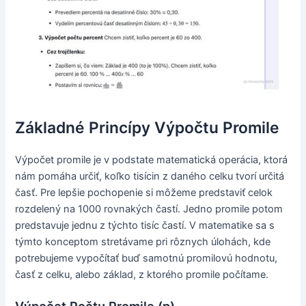
Základné Princípy Výpočtu Promile
Výpočet promile je v podstate matematická operácia, ktorá
nám pomáha určiť, koľko tisícin z daného celku tvorí určitá
časť. Pre lepšie pochopenie si môžeme predstaviť celok
rozdelený na 1000 rovnakých častí. Jedno promile potom
predstavuje jednu z týchto tisíc častí. V matematike sa s
týmto konceptom stretávame pri rôznych úlohách, kde
potrebujeme vypočítať buď samotnú promilovú hodnotu,
časť z celku, alebo základ, z ktorého promile počítame.