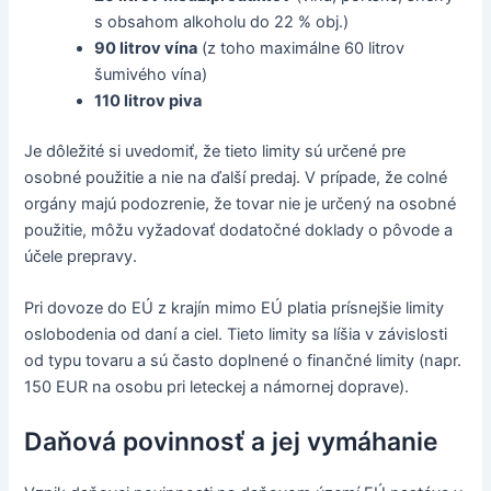
s obsahom alkoholu do 22 % obj.)
90 litrov vína
(z toho maximálne 60 litrov
šumivého vína)
110 litrov piva
Je dôležité si uvedomiť, že tieto limity sú určené pre
osobné použitie a nie na ďalší predaj. V prípade, že colné
orgány majú podozrenie, že tovar nie je určený na osobné
použitie, môžu vyžadovať dodatočné doklady o pôvode a
účele prepravy.
Pri dovoze do EÚ z krajín mimo EÚ platia prísnejšie limity
oslobodenia od daní a ciel. Tieto limity sa líšia v závislosti
od typu tovaru a sú často doplnené o finančné limity (napr.
150 EUR na osobu pri leteckej a námornej doprave).
Daňová povinnosť a jej vymáhanie