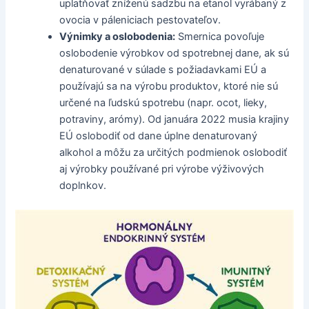
uplatňovať zníženú sadzbu na etanol vyrábaný z
ovocia v páleniciach pestovateľov.
Výnimky a oslobodenia:
Smernica povoľuje
oslobodenie výrobkov od spotrebnej dane, ak sú
denaturované v súlade s požiadavkami EÚ a
používajú sa na výrobu produktov, ktoré nie sú
určené na ľudskú spotrebu (napr. ocot, lieky,
potraviny, arómy). Od januára 2022 musia krajiny
EÚ oslobodiť od dane úplne denaturovaný
alkohol a môžu za určitých podmienok oslobodiť
aj výrobky používané pri výrobe výživových
doplnkov.