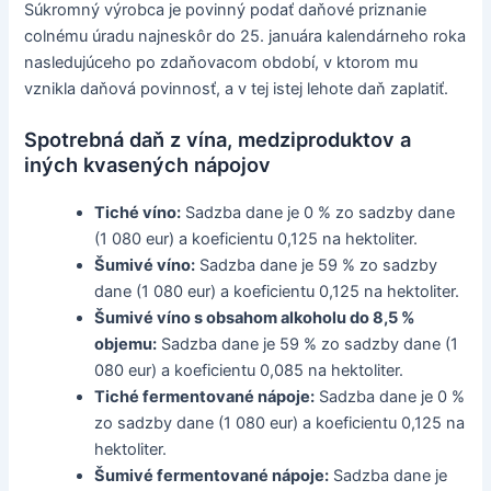
Súkromný výrobca je povinný podať daňové priznanie
colnému úradu najneskôr do 25. januára kalendárneho roka
nasledujúceho po zdaňovacom období, v ktorom mu
vznikla daňová povinnosť, a v tej istej lehote daň zaplatiť.
Spotrebná daň z vína, medziproduktov a
iných kvasených nápojov
Tiché víno:
Sadzba dane je 0 % zo sadzby dane
(1 080 eur) a koeficientu 0,125 na hektoliter.
Šumivé víno:
Sadzba dane je 59 % zo sadzby
dane (1 080 eur) a koeficientu 0,125 na hektoliter.
Šumivé víno s obsahom alkoholu do 8,5 %
objemu:
Sadzba dane je 59 % zo sadzby dane (1
080 eur) a koeficientu 0,085 na hektoliter.
Tiché fermentované nápoje:
Sadzba dane je 0 %
zo sadzby dane (1 080 eur) a koeficientu 0,125 na
hektoliter.
Šumivé fermentované nápoje:
Sadzba dane je