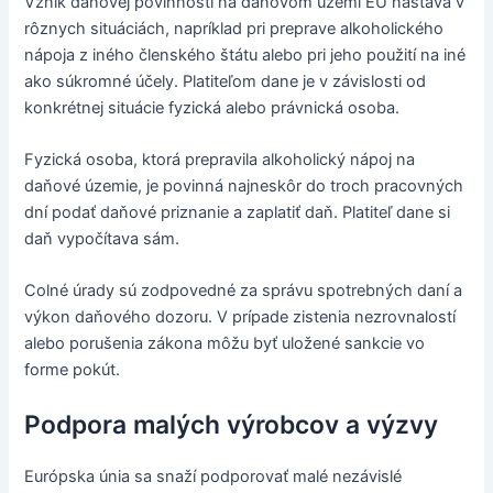
Vznik daňovej povinnosti na daňovom území EÚ nastáva v
rôznych situáciách, napríklad pri preprave alkoholického
nápoja z iného členského štátu alebo pri jeho použití na iné
ako súkromné účely. Platiteľom dane je v závislosti od
konkrétnej situácie fyzická alebo právnická osoba.
Fyzická osoba, ktorá prepravila alkoholický nápoj na
daňové územie, je povinná najneskôr do troch pracovných
dní podať daňové priznanie a zaplatiť daň. Platiteľ dane si
daň vypočítava sám.
Colné úrady sú zodpovedné za správu spotrebných daní a
výkon daňového dozoru. V prípade zistenia nezrovnalostí
alebo porušenia zákona môžu byť uložené sankcie vo
forme pokút.
Podpora malých výrobcov a výzvy
Európska únia sa snaží podporovať malé nezávislé