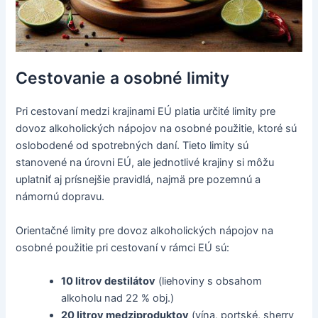
Cestovanie a osobné limity
Pri cestovaní medzi krajinami EÚ platia určité limity pre
dovoz alkoholických nápojov na osobné použitie, ktoré sú
oslobodené od spotrebných daní. Tieto limity sú
stanovené na úrovni EÚ, ale jednotlivé krajiny si môžu
uplatniť aj prísnejšie pravidlá, najmä pre pozemnú a
námornú dopravu.
Orientačné limity pre dovoz alkoholických nápojov na
osobné použitie pri cestovaní v rámci EÚ sú:
10 litrov destilátov
(liehoviny s obsahom
alkoholu nad 22 % obj.)
20 litrov medziproduktov
(vína, portské, sherry