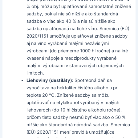
% obj. môžu byť uplatňované samostatné znížené
sadzby, pokiaľ nie sú nižšie ako štandardná
sadzba o viac ako 40 % a nie sú nižšie ako
sadzba uplatňovaná na tiché víno. Smernica (EÚ)
2020/1151 umožňuje uplatňovať znížené sadzby
aj na víno vyrábané malými nezávislými
výrobcami (do priemerne 1000 hl ročne) a na iné
kvasené nápoje a medziprodukty vyrábané
malými výrobcami v stanovených objemových
limitoch.
Liehoviny (destiláty):
Spotrebná daň sa
vypočítava na hektoliter čistého alkoholu pri
teplote 20 °C. Znížené sadzby sa môžu
uplatňovať na etylalkohol vyrábaný v malých
liehovaroch (do 10 hl čistého alkoholu ročne),
pričom tieto sadzby nesmú byť viac ako o 50 %
nižšie ako štandardná národná sadzba. Smernica
(EÚ) 2020/1151 mení pravidlá umožňujúce