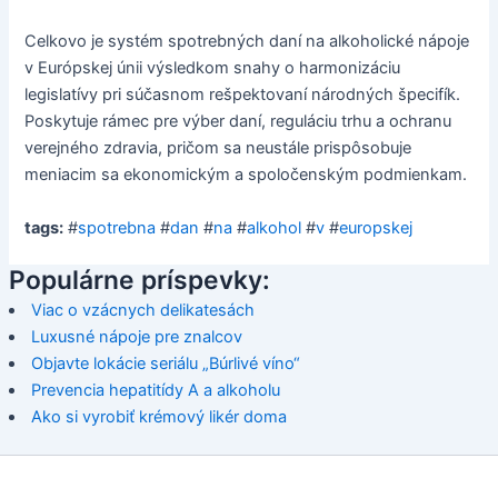
Celkovo je systém spotrebných daní na alkoholické nápoje
v Európskej únii výsledkom snahy o harmonizáciu
legislatívy pri súčasnom rešpektovaní národných špecifík.
Poskytuje rámec pre výber daní, reguláciu trhu a ochranu
verejného zdravia, pričom sa neustále prispôsobuje
meniacim sa ekonomickým a spoločenským podmienkam.
tags:
#
spotrebna
#
dan
#
na
#
alkohol
#
v
#
europskej
Populárne príspevky:
Viac o vzácnych delikatesách
Luxusné nápoje pre znalcov
Objavte lokácie seriálu „Búrlivé víno“
Prevencia hepatitídy A a alkoholu
Ako si vyrobiť krémový likér doma