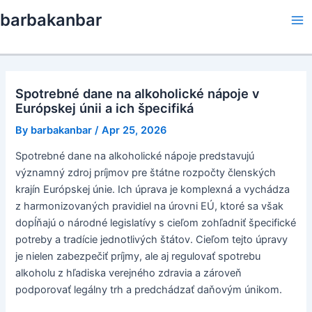
Skip
barbakanbar
to
Ma
content
Me
Spotrebné dane na alkoholické nápoje v
Európskej únii a ich špecifiká
By
barbakanbar
/
Apr 25, 2026
Spotrebné dane na alkoholické nápoje predstavujú
významný zdroj príjmov pre štátne rozpočty členských
krajín Európskej únie. Ich úprava je komplexná a vychádza
z harmonizovaných pravidiel na úrovni EÚ, ktoré sa však
dopĺňajú o národné legislatívy s cieľom zohľadniť špecifické
potreby a tradície jednotlivých štátov. Cieľom tejto úpravy
je nielen zabezpečiť príjmy, ale aj regulovať spotrebu
alkoholu z hľadiska verejného zdravia a zároveň
podporovať legálny trh a predchádzať daňovým únikom.