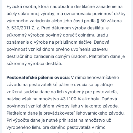
Fyzická osoba, ktorá nadobudne destilačné zariadenie na
účely súkromnej výroby, má oznamovaciu povinnosť držby
výrobného zariadenia alebo jeho časti podľa § 50 zákona
č. 530/2011 Z. z. Pred dátumom výroby destilátu je
súkromný výrobca povinný doručiť colnému úradu
oznámenie o výrobe na príslušnom tlačive. Daňová
povinnosť vzniká dňom prvého uvoľnenia uzáveru
destilačného zariadenia colným úradom. Platiteľom dane je
súkromný výrobca destilátu.
Pestovateľské pálenie ovocia:
V rámci liehovarníckeho
závodu na pestovateľské pálenie ovocia sa uplatňuje
znížená sadzba dane na lieh vyrobený pre pestovateľa,
najviac však na množstvo 43 l 100 % alkoholu. Daňová
povinnosť vzniká dňom výroby liehu v takomto závode.
Platiteľom dane je prevádzkovateľ liehovarníckeho závodu.
Pri výpočte dane je nutné prihliadať na množstvo už
vyrobeného liehu pre daného pestovateľa v rámci