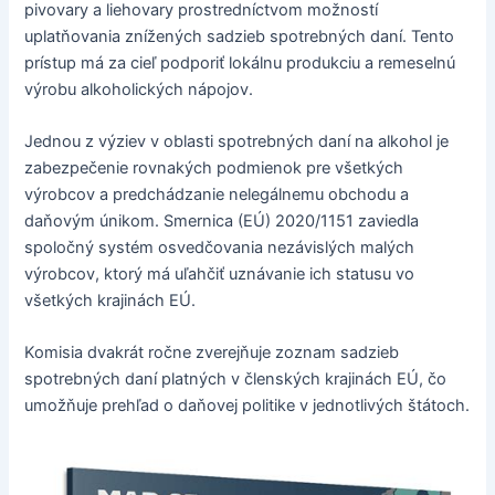
pivovary a liehovary prostredníctvom možností
uplatňovania znížených sadzieb spotrebných daní. Tento
prístup má za cieľ podporiť lokálnu produkciu a remeselnú
výrobu alkoholických nápojov.
Jednou z výziev v oblasti spotrebných daní na alkohol je
zabezpečenie rovnakých podmienok pre všetkých
výrobcov a predchádzanie nelegálnemu obchodu a
daňovým únikom. Smernica (EÚ) 2020/1151 zaviedla
spoločný systém osvedčovania nezávislých malých
výrobcov, ktorý má uľahčiť uznávanie ich statusu vo
všetkých krajinách EÚ.
Komisia dvakrát ročne zverejňuje zoznam sadzieb
spotrebných daní platných v členských krajinách EÚ, čo
umožňuje prehľad o daňovej politike v jednotlivých štátoch.