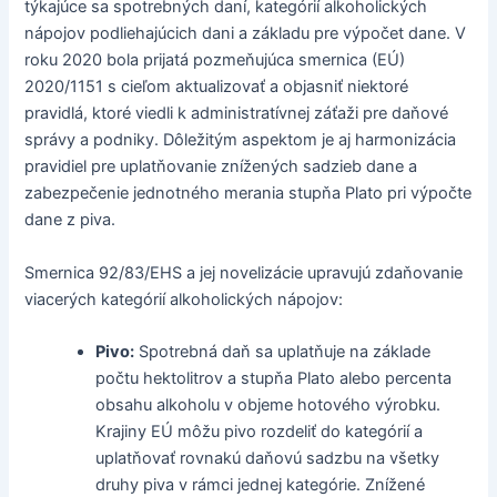
týkajúce sa spotrebných daní, kategórií alkoholických
nápojov podliehajúcich dani a základu pre výpočet dane. V
roku 2020 bola prijatá pozmeňujúca smernica (EÚ)
2020/1151 s cieľom aktualizovať a objasniť niektoré
pravidlá, ktoré viedli k administratívnej záťaži pre daňové
správy a podniky. Dôležitým aspektom je aj harmonizácia
pravidiel pre uplatňovanie znížených sadzieb dane a
zabezpečenie jednotného merania stupňa Plato pri výpočte
dane z piva.
Smernica 92/83/EHS a jej novelizácie upravujú zdaňovanie
viacerých kategórií alkoholických nápojov:
Pivo:
Spotrebná daň sa uplatňuje na základe
počtu hektolitrov a stupňa Plato alebo percenta
obsahu alkoholu v objeme hotového výrobku.
Krajiny EÚ môžu pivo rozdeliť do kategórií a
uplatňovať rovnakú daňovú sadzbu na všetky
druhy piva v rámci jednej kategórie. Znížené