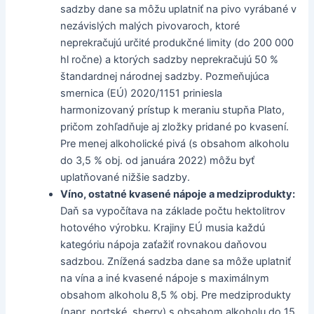
sadzby dane sa môžu uplatniť na pivo vyrábané v
nezávislých malých pivovaroch, ktoré
neprekračujú určité produkčné limity (do 200 000
hl ročne) a ktorých sadzby neprekračujú 50 %
štandardnej národnej sadzby. Pozmeňujúca
smernica (EÚ) 2020/1151 priniesla
harmonizovaný prístup k meraniu stupňa Plato,
pričom zohľadňuje aj zložky pridané po kvasení.
Pre menej alkoholické pivá (s obsahom alkoholu
do 3,5 % obj. od januára 2022) môžu byť
uplatňované nižšie sadzby.
Víno, ostatné kvasené nápoje a medziprodukty:
Daň sa vypočítava na základe počtu hektolitrov
hotového výrobku. Krajiny EÚ musia každú
kategóriu nápoja zaťažiť rovnakou daňovou
sadzbou. Znížená sadzba dane sa môže uplatniť
na vína a iné kvasené nápoje s maximálnym
obsahom alkoholu 8,5 % obj. Pre medziprodukty
(napr. portské, sherry) s obsahom alkoholu do 15