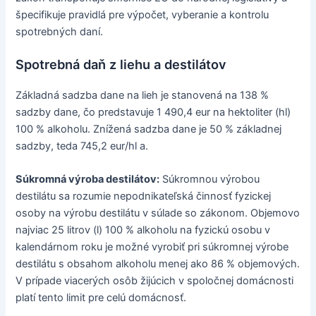
špecifikuje pravidlá pre výpočet, vyberanie a kontrolu
spotrebných daní.
Spotrebná daň z liehu a destilátov
Základná sadzba dane na lieh je stanovená na 138 %
sadzby dane, čo predstavuje 1 490,4 eur na hektoliter (hl)
100 % alkoholu. Znížená sadzba dane je 50 % základnej
sadzby, teda 745,2 eur/hl a.
Súkromná výroba destilátov:
Súkromnou výrobou
destilátu sa rozumie nepodnikateľská činnosť fyzickej
osoby na výrobu destilátu v súlade so zákonom. Objemovo
najviac 25 litrov (l) 100 % alkoholu na fyzickú osobu v
kalendárnom roku je možné vyrobiť pri súkromnej výrobe
destilátu s obsahom alkoholu menej ako 86 % objemových.
V prípade viacerých osôb žijúcich v spoločnej domácnosti
platí tento limit pre celú domácnosť.