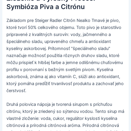
Symbióza Piva a Citrónu
Základom pre Steiger Radler Citrón Nealko Tmavé je pivo,
ktoré tvorí 50% celkového objemu. Toto pivo je starostlivo
pripravené z kvalitných surovín: vody, jačmenného a
špeciálneho sladu, upraveného chmeľu a antioxidant
kyseliny askorbovej. Prítomnosť "špeciálneho sladu"
naznačuje možnosť použitia rôznych druhov sladu, ktoré
môžu prispieť k hlbšej farbe a jemne odlišnému chuťovému
profilu v porovnaní s bežným svetlým pivom. Kyselina
askorbová, známa aj ako vitamín C, slúži ako antioxidant,
ktorý pomáha predĺžiť trvanlivosť produktu a zachovať jeho
čerstvosť.
Druhá polovica nápoja je tvorená sirupom s príchuťou
citrónu, ktorý je zriedený so sýtenou vodou. Tento sirup má
vlastné zloženie: voda, cukor, regulátor kyslosti kyselina
citrónová a prírodná citrónová aróma. Prírodná citrónová