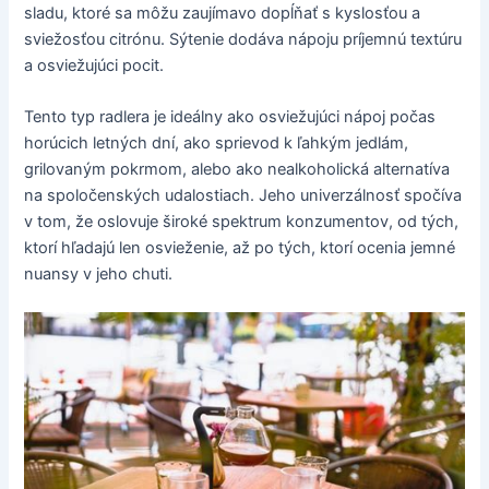
sladu, ktoré sa môžu zaujímavo dopĺňať s kyslosťou a
sviežosťou citrónu. Sýtenie dodáva nápoju príjemnú textúru
a osviežujúci pocit.
Tento typ radlera je ideálny ako osviežujúci nápoj počas
horúcich letných dní, ako sprievod k ľahkým jedlám,
grilovaným pokrmom, alebo ako nealkoholická alternatíva
na spoločenských udalostiach. Jeho univerzálnosť spočíva
v tom, že oslovuje široké spektrum konzumentov, od tých,
ktorí hľadajú len osvieženie, až po tých, ktorí ocenia jemné
nuansy v jeho chuti.