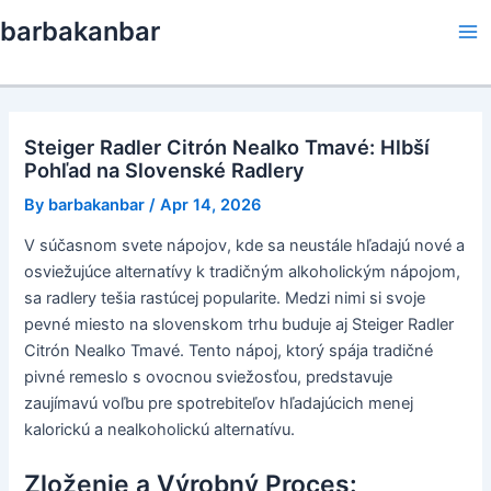
Skip
barbakanbar
to
Ma
content
Me
Steiger Radler Citrón Nealko Tmavé: Hlbší
Pohľad na Slovenské Radlery
By
barbakanbar
/
Apr 14, 2026
V súčasnom svete nápojov, kde sa neustále hľadajú nové a
osviežujúce alternatívy k tradičným alkoholickým nápojom,
sa radlery tešia rastúcej popularite. Medzi nimi si svoje
pevné miesto na slovenskom trhu buduje aj Steiger Radler
Citrón Nealko Tmavé. Tento nápoj, ktorý spája tradičné
pivné remeslo s ovocnou sviežosťou, predstavuje
zaujímavú voľbu pre spotrebiteľov hľadajúcich menej
kalorickú a nealkoholickú alternatívu.
Zloženie a Výrobný Proces: