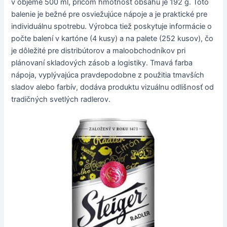
v objeme 500 ml, pričom hmotnosť obsahu je 192 g. Toto
balenie je bežné pre osviežujúce nápoje a je praktické pre
individuálnu spotrebu. Výrobca tiež poskytuje informácie o
počte balení v kartóne (4 kusy) a na palete (252 kusov), čo
je dôležité pre distribútorov a maloobchodníkov pri
plánovaní skladových zásob a logistiky. Tmavá farba
nápoja, vyplývajúca pravdepodobne z použitia tmavších
sladov alebo farbív, dodáva produktu vizuálnu odlišnosť od
tradičných svetlých radlerov.