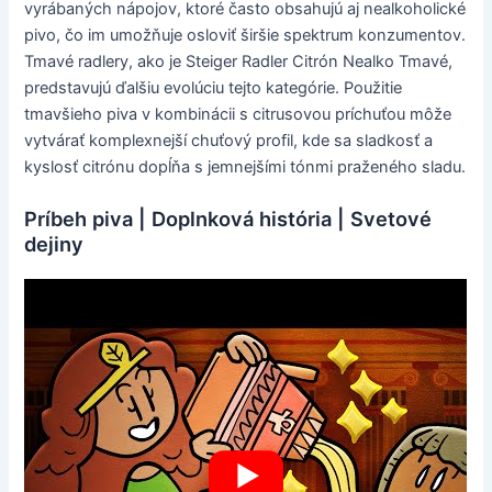
vyrábaných nápojov, ktoré často obsahujú aj nealkoholické
pivo, čo im umožňuje osloviť širšie spektrum konzumentov.
Tmavé radlery, ako je Steiger Radler Citrón Nealko Tmavé,
predstavujú ďalšiu evolúciu tejto kategórie. Použitie
tmavšieho piva v kombinácii s citrusovou príchuťou môže
vytvárať komplexnejší chuťový profil, kde sa sladkosť a
kyslosť citrónu dopĺňa s jemnejšími tónmi praženého sladu.
Príbeh piva | Doplnková história | Svetové
dejiny