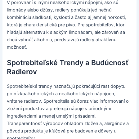
V porovnaní s inými nealkoholickými nápojmi, ako sú
limonády alebo džúsy, radlery ponúkajú jedinečnú
kombináciu sladkosti, kyslosti a často aj jemnej horkosti,
ktorá je charakteristická pre pivo. Pre spotrebiteľov, ktorí
hľadajú alternatívu k sladkým limonádam, ale zároveň sa
chcú vyhnúť alkoholu, predstavujú radlery atraktívnu
možnosť.
Spotrebiteľské Trendy a Budúcnosť
Radlerov
Spotrebiteľské trendy naznačujú pokračujúci rast dopytu
po nízkoalkoholických a nealkoholických nápojoch,
vrátane radlerov. Spotrebitelia sú čoraz viac informovaní o
zložení produktov a preferujú nápoje s prírodnými
ingredienciami a menej umelými prísadami.
Transparentnosť výrobcov ohľadom zloženia, alergénov a
pôvodu produktu je kľúčová pre budovanie dôvery u
spotrebiteľov.