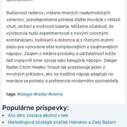
Budúcnosť radlerov, vrátane tmavých nealkoholických
variantov, pravdepodobne prinesie ďalšie inovácie v oblasti
chutí, zložení a možností balenia. Môžeme očakávať, že
výrobcovia budú experimentovať s novými ovocnými
kombináciami, bylinkami a dokonca aj s rôznymi druhmi
sladu pre vytvorenie ešte komplexnejších a zaujímavejších
nápojov. Záujem o lokálne produkty a udržateľnosť môže
tiež ovplyvniť smer vývoja tejto kategórie nápojov. Steiger
Radler Citrón Nealko Tmavé tak predstavuje jeden z
mnohých príkladov, ako sa tradičné nápoje adaptujú na
meniace sa potreby a preferencie moderného spotrebiteľa.
tags:
#
steiger
#
radler
#
cierne
Populárne príspevky:
Ako dlho zostáva alkohol v tele
Marketingové stratégie značiek Heineken a Zlatý Bažant