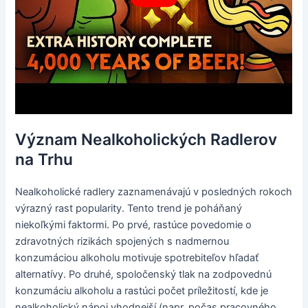
Význam Nealkoholických Radlerov
na Trhu
Nealkoholické radlery zaznamenávajú v posledných rokoch
výrazný rast popularity. Tento trend je poháňaný
niekoľkými faktormi. Po prvé, rastúce povedomie o
zdravotných rizikách spojených s nadmernou
konzumáciou alkoholu motivuje spotrebiteľov hľadať
alternatívy. Po druhé, spoločenský tlak na zodpovednú
konzumáciu alkoholu a rastúci počet príležitostí, kde je
nealkoholický nápoj vhodnejší (napr. počas pracovného