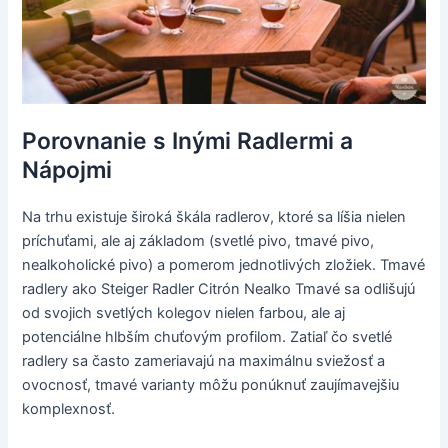
Porovnanie s Inými Radlermi a
Nápojmi
Na trhu existuje široká škála radlerov, ktoré sa líšia nielen
príchuťami, ale aj základom (svetlé pivo, tmavé pivo,
nealkoholické pivo) a pomerom jednotlivých zložiek. Tmavé
radlery ako Steiger Radler Citrón Nealko Tmavé sa odlišujú
od svojich svetlých kolegov nielen farbou, ale aj
potenciálne hlbším chuťovým profilom. Zatiaľ čo svetlé
radlery sa často zameriavajú na maximálnu sviežosť a
ovocnosť, tmavé varianty môžu ponúknuť zaujímavejšiu
komplexnosť.