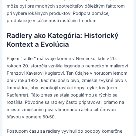
môže byť pre mnohých spotrebiteľov dôležitým faktorom
pri výbere lokálnych produktov. Podpora domácej
produkcie je v súčasnosti rastúcim trendom.
Radlery ako Kategória: Historický
Kontext a Evolúcia
Pojem "radler" má svoje korene v Nemecku, kde v 20.
rokoch 20. storočia vznikla legenda o nemeckom maliarovi
Franzovi Xaverovi Kuglerovi. Ten údajne v horúcom letnom
dni v roku 1922, keď mu došlo pivo, zmiešal zvyšné pivo s
limonádou, aby uspokojil rastúci dopyt cyklistov (nem.
Radfahrer). Táto zmes sa stala populárnou a rýchlo sa
rozšírila. Pôvodne sa radlery často pripravovali priamo na
mieste zmiešaním piva s limonádou alebo citrónovou
šťavou v pomere 50:50.
Postupom času sa radlery vyvinuli do podoby komerčne