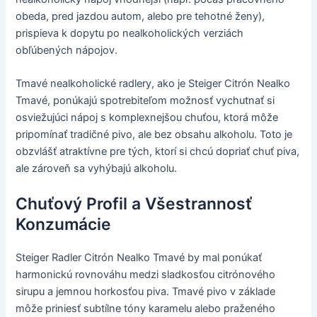
obeda, pred jazdou autom, alebo pre tehotné ženy),
prispieva k dopytu po nealkoholických verziách
obľúbených nápojov.
Tmavé nealkoholické radlery, ako je Steiger Citrón Nealko
Tmavé, ponúkajú spotrebiteľom možnosť vychutnať si
osviežujúci nápoj s komplexnejšou chuťou, ktorá môže
pripomínať tradičné pivo, ale bez obsahu alkoholu. Toto je
obzvlášť atraktívne pre tých, ktorí si chcú dopriať chuť piva,
ale zároveň sa vyhýbajú alkoholu.
Chuťový Profil a Všestrannosť
Konzumácie
Steiger Radler Citrón Nealko Tmavé by mal ponúkať
harmonickú rovnováhu medzi sladkosťou citrónového
sirupu a jemnou horkosťou piva. Tmavé pivo v základe
môže priniesť subtílne tóny karamelu alebo praženého