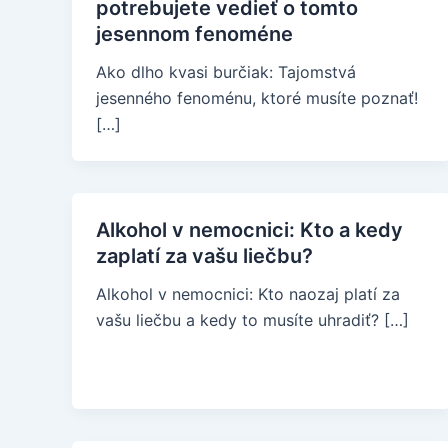
potrebujete vedieť o tomto
jesennom fenoméne
Ako dlho kvasi burčiak: Tajomstvá
jesenného fenoménu, ktoré musíte poznať!
[…]
Alkohol v nemocnici: Kto a kedy
zaplatí za vašu liečbu?
Alkohol v nemocnici: Kto naozaj platí za
vašu liečbu a kedy to musíte uhradiť? […]