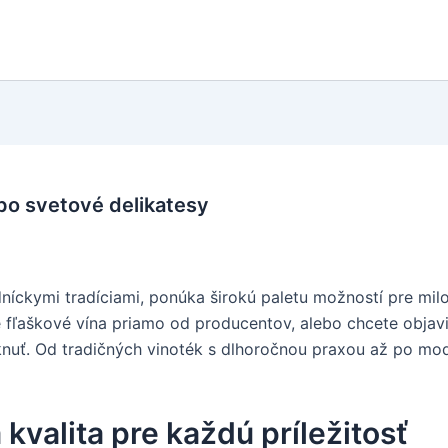
 po svetové delikatesy
dníckymi tradíciami, ponúka širokú paletu možností pre mil
e fľaškové vína priamo od producentov, alebo chcete objav
úknuť. Od tradičných vinoték s dlhoročnou praxou až po m
kvalita pre každú príležitosť