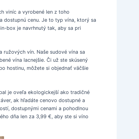
h viníc a vyrobené len z toho
za dostupnú cenu. Je to typ vína, ktorý sa
n-box je navrhnutý tak, aby sa pri
a ružových vín. Naše sudové vína sa
bené vína lacnejšie. Či už ste skúsený
ebo hostinu, môžete si objednať väčšie
l je oveľa ekologickejší ako tradičné
 záver, ak hľadáte cenovo dostupné a
žností, dostupnými cenami a pohodlnou
o dňa len za 3,99 €, aby ste si víno