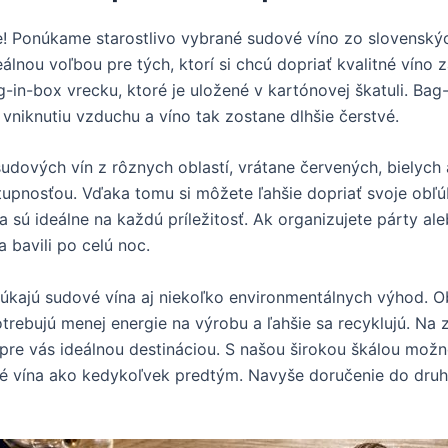
e! Ponúkame starostlivo vybrané sudové víno zo slovenskýc
eálnou voľbou pre tých, ktorí si chcú dopriať kvalitné víno 
n-box vrecku, ktoré je uložené v kartónovej škatuli. Bag-i
 vniknutiu vzduchu a víno tak zostane dlhšie čerstvé.
ových vín z rôznych oblastí, vrátane červených, bielych 
stupnosťou. Vďaka tomu si môžete ľahšie dopriať svoje obľú
a sú ideálne na každú príležitosť. Ak organizujete párty al
 bavili po celú noc.
kajú sudové vína aj niekoľko environmentálnych výhod. Oba
potrebujú menej energie na výrobu a ľahšie sa recyklujú. Na
e pre vás ideálnou destináciou. S našou širokou škálou mo
 vína ako kedykoľvek predtým. Navyše doručenie do druhéh