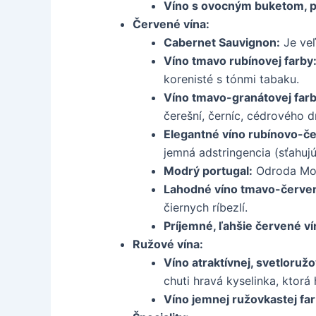
Víno s ovocným buketom, pr
Červené vína:
Cabernet Sauvignon:
Je veľ
Víno tmavo rubínovej farby
korenisté s tónmi tabaku.
Víno tmavo-granátovej farb
čerešní, černíc, cédrového d
Elegantné víno rubínovo-če
jemná adstringencia (sťahujú
Modrý portugal:
Odroda Modr
Lahodné víno tmavo-červen
čiernych ríbezlí.
Príjemné, ľahšie červené ví
Ružové vína:
Víno atraktívnej, svetloružov
chuti hravá kyselinka, kto
Víno jemnej ružovkastej far