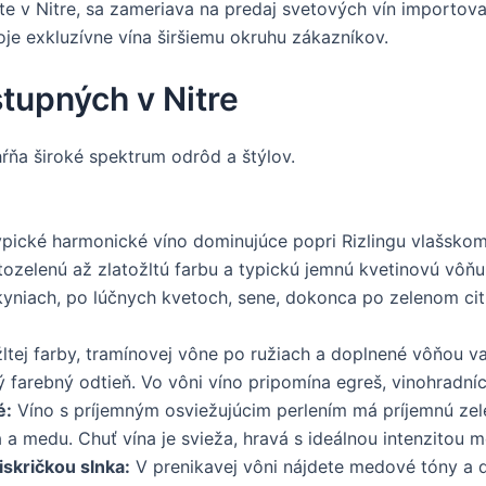
ceste v Nitre, sa zameriava na predaj svetových vín impor
oje exkluzívne vína širšiemu okruhu zákazníkov.
stupných v Nitre
hŕňa široké spektrum odrôd a štýlov.
pické harmonické víno dominujúce popri Rizlingu vlašskom
ozelenú až zlatožltú farbu a typickú jemnú kvetinovú vôňu -
niach, po lúčnych kvetoch, sene, dokonca po zelenom citr
ltej farby, tramínovej vône po ružiach a doplnené vôňou va
 farebný odtieň. Vo vôni víno pripomína egreš, vinohradní
é:
Víno s príjemným osviežujúcim perlením má príjemnú zelen
 a medu. Chuť vína je svieža, hravá s ideálnou intenzitou 
iskričkou slnka:
V prenikavej vôni nájdete medové tóny a d