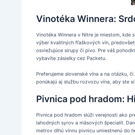
Vinotéka Winnera: Srdc
Vinotéka Winnera v Nitre je miestom, kde s
výber kvalitných fľaškových vín, predovše
osviežujúce sirupy či pivo. Pre váš pohod
vybavíte zásielky cez Packetu.
Preferujeme slovenské vína a na otázku, či
ponúkajú aj službu rozvozu vína, aby ste s
Pivnica pod hradom: H
Pivnica pod hradom slúži verejnosti ako p
lahodných syrov a mäsových špecialít. Dan
metrov dlhú vínnu pivnicu umiestnenú do hr