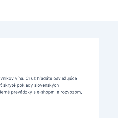
ovníkov vína. Či už hľadáte osviežujúce
iť skryté poklady slovenských
oderné prevádzky s e-shopmi a rozvozom,