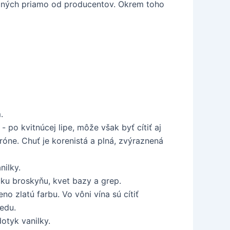
tovaných priamo od producentov. Okrem toho
.
 po kvitnúcej lipe, môže však byť cítiť aj
óne. Chuť je korenistá a plná, zvýraznená
nilky.
cku broskyňu, kvet bazy a grep.
o zlatú farbu. Vo vôni vína sú cítiť
medu.
otyk vanilky.