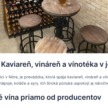
: Kaviareň, vináreň a vínotéka v
ici v Nitre, je prevádzka, ktorá spája kaviareň, vináreň a
nápoje, koláče a syry. Ich široká ponuka uspokojí aj náročn
ové vína priamo od producentov