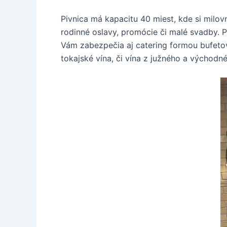
Pivnica má kapacitu 40 miest, kde si milov
rodinné oslavy, promócie či malé svadby. P
Vám zabezpečia aj catering formou bufetov
tokajské vína, či vína z južného a východn