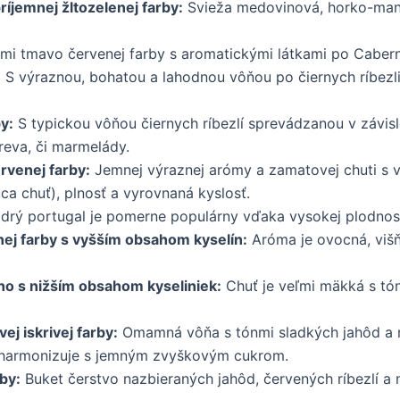
íjemnej žltozelenej farby:
Svieža medovinová, horko-mandľ
mi tmavo červenej farby s aromatickými látkami po Caber
:
S výraznou, bohatou a lahodnou vôňou po čiernych ríbezlia
y:
S typickou vôňou čiernych ríbezlí sprevádzanou v závislo
reva, či marmelády.
rvenej farby:
Jemnej výraznej arómy a zamatovej chuti s v
ca chuť), plnosť a vyrovnaná kyslosť.
ý portugal je pomerne populárny vďaka vysokej plodnosti
ej farby s vyšším obsahom kyselín:
Aróma je ovocná, višň
no s nižším obsahom kyseliniek:
Chuť je veľmi mäkká s tón
ej iskrivej farby:
Omamná vôňa s tónmi sladkých jahôd a ma
rá harmonizuje s jemným zvyškovým cukrom.
by:
Buket čerstvo nazbieraných jahôd, červených ríbezlí a 