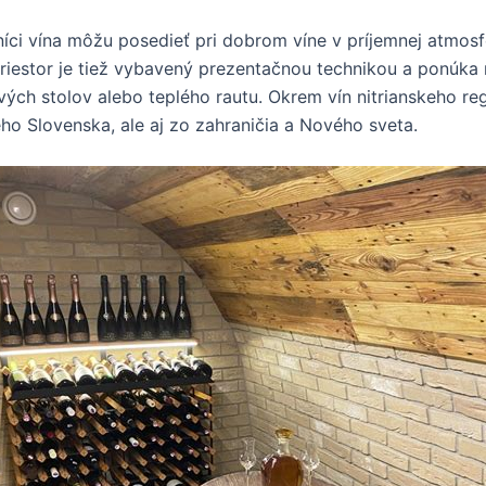
níci vína môžu posedieť pri dobrom víne v príjemnej atmos
riestor je tiež vybavený prezentačnou technikou a ponúka 
ých stolov alebo teplého rautu. Okrem vín nitrianskeho re
ého Slovenska, ale aj zo zahraničia a Nového sveta.