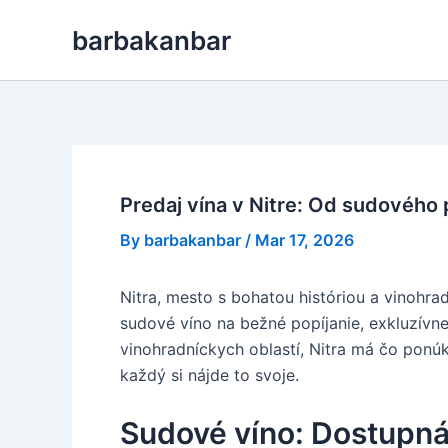
Skip
barbakanbar
to
content
Predaj vína v Nitre: Od sudového
By
barbakanbar
/
Mar 17, 2026
Nitra, mesto s bohatou históriou a vinohra
sudové víno na bežné popíjanie, exkluzívn
vinohradníckych oblastí, Nitra má čo pon
každý si nájde to svoje.
Sudové víno: Dostupná 