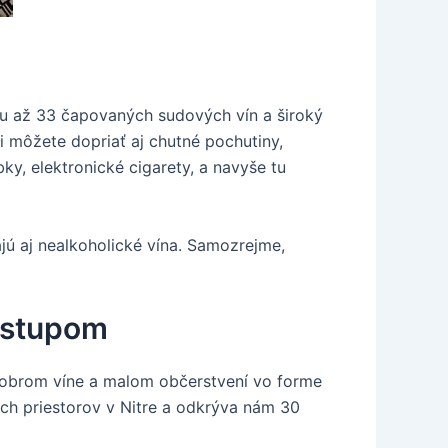
 tu až 33 čapovaných sudových vín a široký
 môžete dopriať aj chutné pochutiny,
y, elektronické cigarety, a navyše tu
jú aj nealkoholické vína. Samozrejme,
rístupom
 dobrom víne a malom občerstvení vo forme
ých priestorov v Nitre a odkrýva nám 30