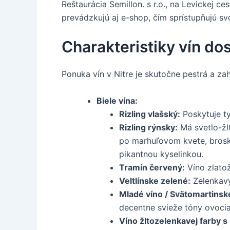
Reštaurácia Semillon. s r.o., na Levickej 
prevádzkujú aj e-shop, čím sprístupňujú sv
Charakteristiky vín do
Ponuka vín v Nitre je skutočne pestrá a za
Biele vína:
Rizling vlašský:
Poskytuje ty
Rizling rýnsky:
Má svetlo-žlt
po marhuľovom kvete, brosky
pikantnou kyselinkou.
Tramín červený:
Víno zlatož
Veltlínske zelené:
Zelenkavý
Mladé víno / Svätomartinsk
decentne svieže tóny ovocia
Víno žltozelenkavej farby s 