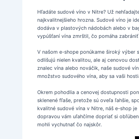
Hľadáte sudové víno v Nitre? Už nehľadajt
najkvalitnejšieho hrozna. Sudové víno je id
dodáva v plastových nádobách alebo v bag-i
vypúšťaní vína zmrštil, čo pomáha zabrániť
V našom e-shope ponúkame široký výber sud
odlišujú nielen kvalitou, ale aj cenovou do
znalec vína alebo nováčik, naše sudové vín
množstvo sudového vína, aby sa vaši hostia
Okrem pohodlia a cenovej dostupnosti ponú
sklenené fľaše, pretože sú oveľa ľahšie, s
kvalitné sudové vína v Nitre, náš e-shop j
dopravou vám uľahčíme dopriať si obľúbené
mohli vychutnať čo najskôr.