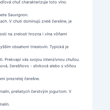
ová chuť charakterizuje toto víno.
nete Sauvignon.
ch. V chuti dominujú zrelé čerešne, je
sti na zrelosti hrozna i vína vôňami
yšším obsahom trieslovín. Typická je
. Prekvapí vás svojou intenzívnou chuťou.
ová, čerešňovo - slivková alebo s vôňou
mi prezretej čerešne.
lín, preliatych čerstvým jogurtom. V
malín.