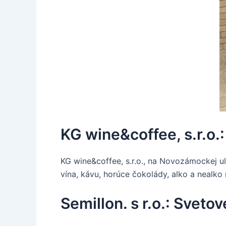
KG wine&coffee, s.r.o.
KG wine&coffee, s.r.o., na Novozámockej ul
vína, kávu, horúce čokolády, alko a nealko 
Semillon. s r.o.: Svet