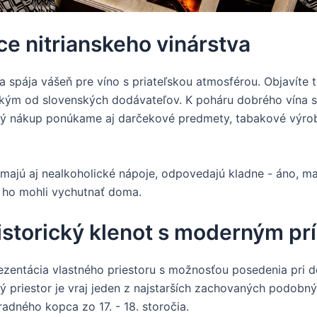
e nitrianskeho vinárstva
a spája vášeň pre víno s priateľskou atmosférou. Objavíte
tkým od slovenských dodávateľov. K poháru dobrého vína si
lný nákup ponúkame aj darčekové predmety, tabakové výrobk
 majú aj nealkoholické nápoje, odpovedajú kladne - áno, ma
i ho mohli vychutnať doma.
istorický klenot s moderným p
rezentácia vlastného priestoru s možnosťou posedenia pri
ý priestor je vraj jeden z najstarších zachovaných podobn
adného kopca zo 17. - 18. storočia.