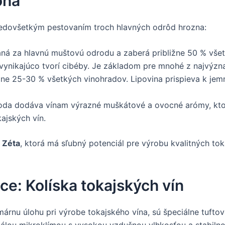
oha
redovšetkým pestovaním troch hlavných odrôd hrozna:
á za hlavnú muštovú odrodu a zaberá približne 50 % všetk
 vynikajúco tvorí cibéby. Je základom pre mnohé z najvýzn
žne 25-30 % všetkých vinohradov. Lipovina prispieva k jem
oda dodáva vínam výrazné muškátové a ovocné arómy, ktor
jských vín.
j
Zéta
, ktorá má sľubný potenciál pre výrobu kvalitných to
ce: Kolíska tokajských vín
rnu úlohu pri výrobe tokajského vína, sú špeciálne tuftové
tálou mikroklímou s vysokou vzdušnou vlhkosťou a stabilno