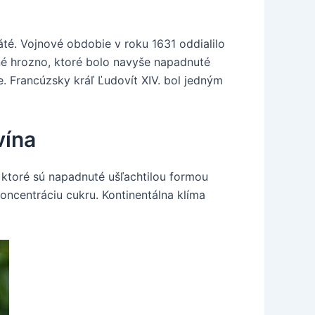
té. Vojnové obdobie v roku 1631 oddialilo
né hrozno, ktoré bolo navyše napadnuté
e. Francúzsky kráľ Ľudovít XIV. bol jedným
vína
 ktoré sú napadnuté ušľachtilou formou
oncentráciu cukru. Kontinentálna klíma