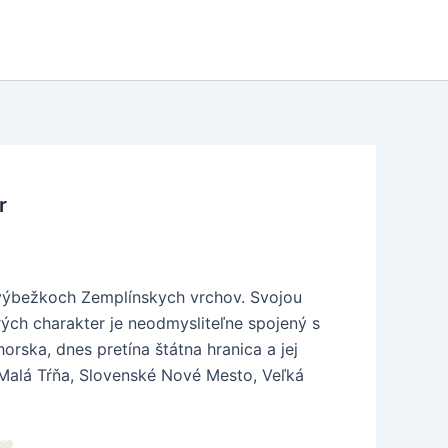
r
h výbežkoch Zemplínskych vrchov. Svojou
ch charakter je neodmysliteľne spojený s
orska, dnes pretína štátna hranica a jej
 Malá Tŕňa, Slovenské Nové Mesto, Veľká