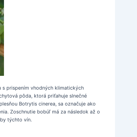
lu s prispením vhodných klimatických
chytová pôda, ktorá priťahuje slnečné
plesňou Botrytis cinerea, sa označuje ako
enia. Zoschnutie bobúľ má za následok až o
by týchto vín.