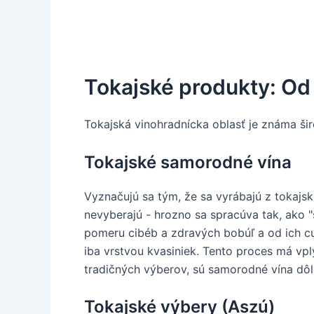
Tokajské produkty: Od
Tokajská vinohradnícka oblasť je známa šir
Tokajské samorodné vína
Vyznačujú sa tým, že sa vyrábajú z tokajsk
nevyberajú - hrozno sa spracúva tak, ako "
pomeru cibéb a zdravých bobúľ a od ich cu
iba vrstvou kvasiniek. Tento proces má vp
tradičných výberov, sú samorodné vína dô
Tokajské výbery (Aszú)