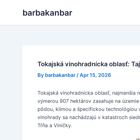
Skip
barbakanbar
to
content
Tokajská vinohradnícka oblasť: Ta
By
barbakanbar
/
Apr 15, 2026
Tokajská vinohradnícka oblasť, najmenšia 
výmerou 907 hektárov zasahuje na územie 
pôdou, klímou a špecifickou technológiou vý
vinohrady sa nachádzajú v katastroch sied
Tŕňa a Viničky.