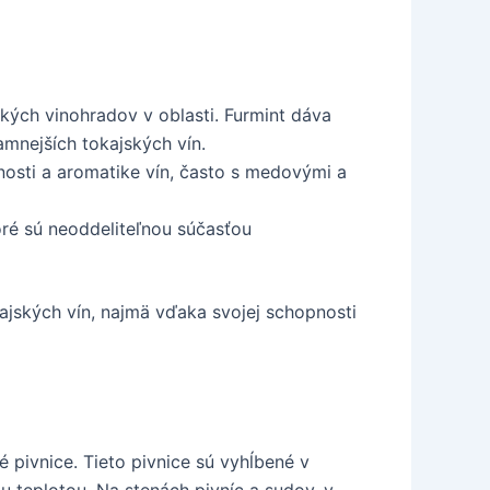
ých vinohradov v oblasti. Furmint dáva
amnejších tokajských vín.
nosti a aromatike vín, často s medovými a
é sú neoddeliteľnou súčasťou
kajských vín, najmä vďaka svojej schopnosti
 pivnice. Tieto pivnice sú vyhĺbené v
u teplotou. Na stenách pivníc a sudov, v