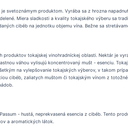
ú, je svetoznámym produktom. Vyrába sa z hrozna napadnut
delené. Miera sladkosti a kvality tokajského výberu sa tra
daných cibéb na jednotku objemu vína. Bežne sa stretávam
h produktov tokajskej vinohradníckej oblasti. Nektár je vyr
astnou váhou vylisujú koncentrovaný mušt - esenciu. Tokaj
ovšetkým na vylepšovanie tokajských výberov, v takom príp
ciou cibéb, zaliatych muštom či tokajským vínom z totožné
nádob.
e Passum - hustá, neprekvasená esencia z cibéb. Tento prod
ov a aromatických látok.