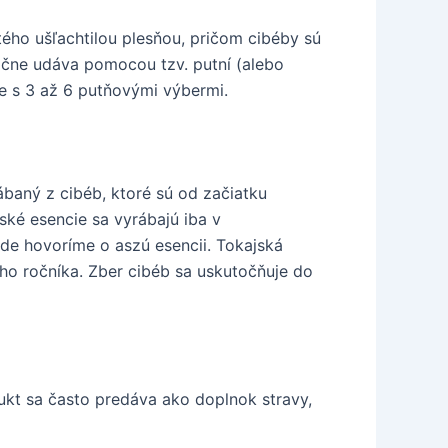
ého ušľachtilou plesňou, pričom cibéby sú
dične udáva pomocou tzv. putní (alebo
e s 3 až 6 putňovými výbermi.
ábaný z cibéb, ktoré sú od začiatku
ské esencie sa vyrábajú iba v
ade hovoríme o aszú esencii. Tokajská
ho ročníka. Zber cibéb sa uskutočňuje do
ukt sa často predáva ako doplnok stravy,