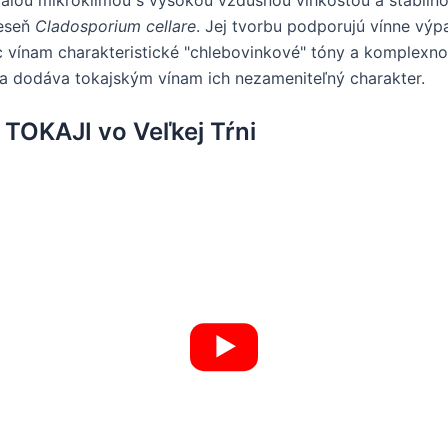
leseň
Cladosporium cellare
. Jej tvorbu podporujú vínne výpa
c vínam charakteristické "chlebovinkové" tóny a komplexn
 a dodáva tokajským vínam ich nezameniteľný charakter.
OKAJI vo Veľkej Tŕni