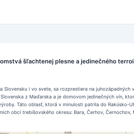
jomstvá šľachtenej plesne a jedinečného terroi
na Slovensku i vo svete, sa rozprestiera na juhozápadnýc
Slovenska z Maďarska a je domovom jedinečných vín, ktorý
roby. Táto oblasť, ktorá v minulosti patrila do Rakúsko-Uh
mich obcí trebišovského okresu: Bara, Čerhov, Černochov,