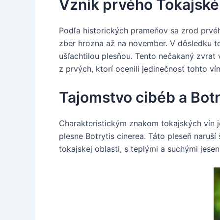
Vznik prvého Tokajskéh
Podľa historických prameňov sa zrod prvéh
zber hrozna až na november. V dôsledku t
ušľachtilou plesňou. Tento nečakaný zvrat 
z prvých, ktorí ocenili jedinečnosť tohto vín
Tajomstvo cibéb a Botr
Charakteristickým znakom tokajských vín j
plesne Botrytis cinerea. Táto pleseň naruš
tokajskej oblasti, s teplými a suchými jes