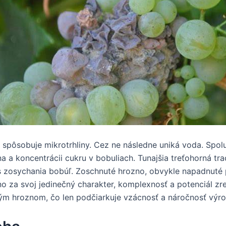
e spôsobuje mikrotrhliny. Cez ne následne uniká voda. Spo
a koncentrácii cukru v bobuliach. Tunajšia treťohorná tra
es zosychania bobúľ. Zoschnuté hrozno, obvykle napadnuté 
no za svoj jedinečný charakter, komplexnosť a potenciál zr
vým hroznom, čo len podčiarkuje vzácnosť a náročnosť výro