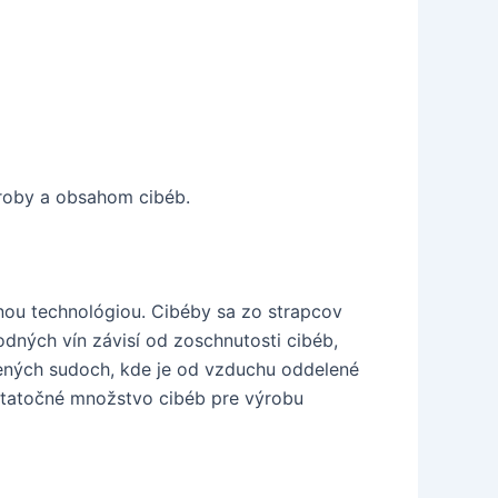
výroby a obsahom cibéb.
vnou technológiou. Cibéby sa zo strapcov
odných vín závisí od zoschnutosti cibéb,
nených sudoch, kde je od vzduchu oddelené
ostatočné množstvo cibéb pre výrobu