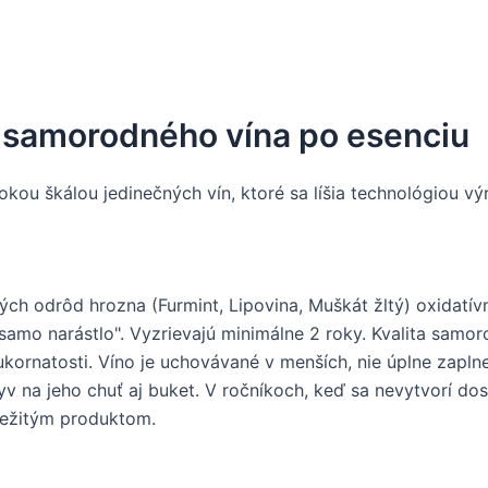
 samorodného vína po esenciu
okou škálou jedinečných vín, ktoré sa líšia technológiou 
ých odrôd hrozna (Furmint, Lipovina, Muškát žltý) oxidatí
samo narástlo". Vyzrievajú minimálne 2 roky. Kvalita samor
kornatosti. Víno je uchovávané v menších, nie úplne zapl
lyv na jeho chuť aj buket. V ročníkoch, keď sa nevytvorí d
ležitým produktom.