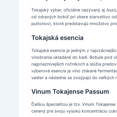
Tokajský výber, oficiálne nazývaný aj Asz
od zdravých bobúľ pri zbere starostlivo od
puttonov), ktoré predstavujú množstvo pri
Tokajská esencia
Tokajská esencia je jedným z najvzácnejšíc
vinobrania ukladané do kadí. Bobule pod vl
najpriaznivejších ročníkoch a slúžia pred
výberová esencia je víno získané fermentá
vedier a následne sa zosýpajú do veľkých 
Vinum Tokajense Passum
Ďalšou špecialitou je tzv. Vinum Tokajens
cenený pre svoju vysokú koncentráciu cukr