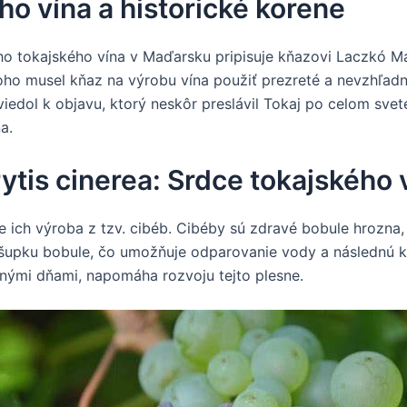
o vína a historické korene
o tokajského vína v Maďarsku pripisuje kňazovi Laczkó Má
oho musel kňaz na výrobu vína použiť prezreté a nevzhľad
viedol k objavu, ktorý neskôr preslávil Tokaj po celom svet
a.
ytis cinerea: Srdce tokajského 
e ich výroba z tzv. cibéb. Cibéby sú zdravé bobule hrozna,
í šupku bobule, čo umožňuje odparovanie vody a následnú k
ennými dňami, napomáha rozvoju tejto plesne.