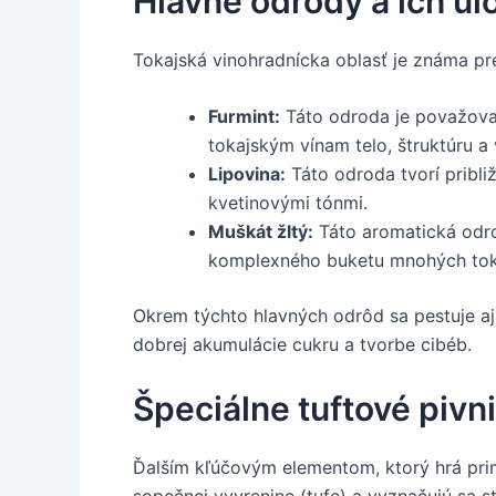
Hlavné odrody a ich úl
Tokajská vinohradnícka oblasť je známa p
Furmint:
Táto odroda je považovan
tokajským vínam telo, štruktúru a
Lipovina:
Táto odroda tvorí pribli
kvetinovými tónmi.
Muškát žltý:
Táto aromatická odr
komplexného buketu mnohých toka
Okrem týchto hlavných odrôd sa pestuje a
dobrej akumulácie cukru a tvorbe cibéb.
Špeciálne tuftové pivni
Ďalším kľúčovým elementom, ktorý hrá primá
sopečnej vyvrenine (tufe) a vyznačujú sa s