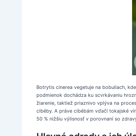
Botrytis cinerea vegetuje na bobuliach, kd
podmienok dochádza ku scvrkávaniu hrozna 
žiarenie, taktiež priaznivo vplýva na proc
cibéby. A práve cibébám vďačí tokajské ví
50 % nižšiu výlisnosť v porovnaní so zdra