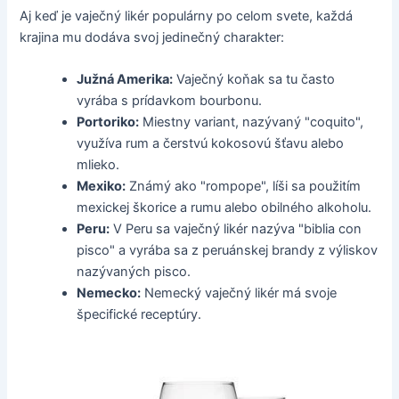
Aj keď je vaječný likér populárny po celom svete, každá
krajina mu dodáva svoj jedinečný charakter:
Južná Amerika:
Vaječný koňak sa tu často
vyrába s prídavkom bourbonu.
Portoriko:
Miestny variant, nazývaný "coquito",
využíva rum a čerstvú kokosovú šťavu alebo
mlieko.
Mexiko:
Známý ako "rompope", líši sa použitím
mexickej škorice a rumu alebo obilného alkoholu.
Peru:
V Peru sa vaječný likér nazýva "biblia con
pisco" a vyrába sa z peruánskej brandy z výliskov
nazývaných pisco.
Nemecko:
Nemecký vaječný likér má svoje
špecifické receptúry.