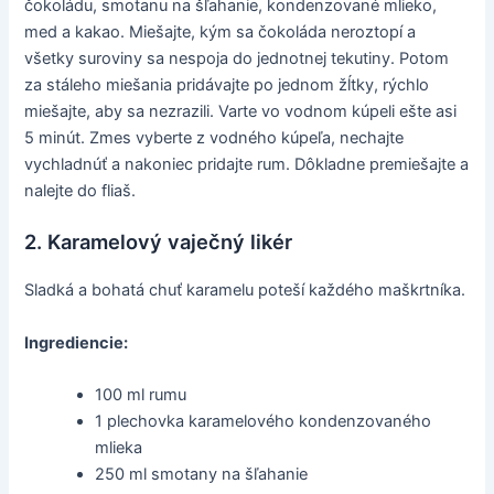
čokoládu, smotanu na šľahanie, kondenzované mlieko,
med a kakao. Miešajte, kým sa čokoláda neroztopí a
všetky suroviny sa nespoja do jednotnej tekutiny. Potom
za stáleho miešania pridávajte po jednom žĺtky, rýchlo
miešajte, aby sa nezrazili. Varte vo vodnom kúpeli ešte asi
5 minút. Zmes vyberte z vodného kúpeľa, nechajte
vychladnúť a nakoniec pridajte rum. Dôkladne premiešajte a
nalejte do fliaš.
2. Karamelový vaječný likér
Sladká a bohatá chuť karamelu poteší každého maškrtníka.
Ingrediencie:
100 ml rumu
1 plechovka karamelového kondenzovaného
mlieka
250 ml smotany na šľahanie