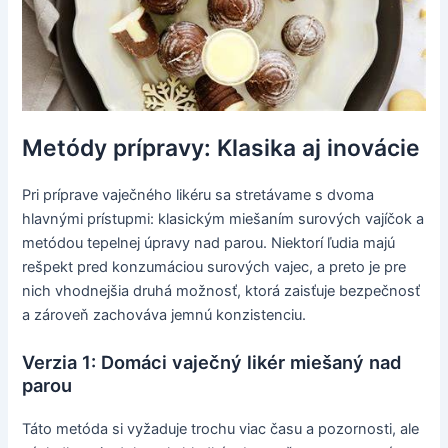
Metódy prípravy: Klasika aj inovácie
Pri príprave vaječného likéru sa stretávame s dvoma
hlavnými prístupmi: klasickým miešaním surových vajíčok a
metódou tepelnej úpravy nad parou. Niektorí ľudia majú
rešpekt pred konzumáciou surových vajec, a preto je pre
nich vhodnejšia druhá možnosť, ktorá zaisťuje bezpečnosť
a zároveň zachováva jemnú konzistenciu.
Verzia 1: Domáci vaječný likér miešaný nad
parou
Táto metóda si vyžaduje trochu viac času a pozornosti, ale