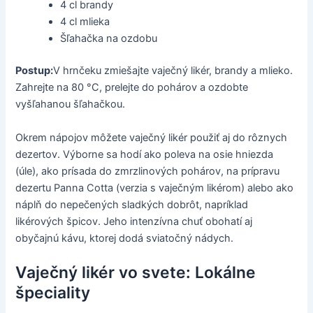
4 cl brandy
4 cl mlieka
Šľahačka na ozdobu
Postup:
V hrnčeku zmiešajte vaječný likér, brandy a mlieko.
Zahrejte na 80 °C, prelejte do pohárov a ozdobte
vyšľahanou šľahačkou.
Okrem nápojov môžete vaječný likér použiť aj do rôznych
dezertov. Výborne sa hodí ako poleva na osie hniezda
(úle), ako prísada do zmrzlinových pohárov, na prípravu
dezertu Panna Cotta (verzia s vaječným likérom) alebo ako
náplň do nepečených sladkých dobrôt, napríklad
likérových špicov. Jeho intenzívna chuť obohatí aj
obyčajnú kávu, ktorej dodá sviatočný nádych.
Vaječný likér vo svete: Lokálne
špeciality