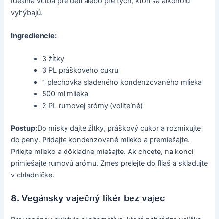
Ideálna voľba pre deti alebo pre tých, ktorí sa alkoholu
vyhýbajú.
Ingrediencie:
3 žĺtky
3 PL práškového cukru
1 plechovka sladeného kondenzovaného mlieka
500 ml mlieka
2 PL rumovej arómy (voliteľné)
Postup:
Do misky dajte žĺtky, práškový cukor a rozmixujte
do peny. Pridajte kondenzované mlieko a premiešajte.
Prilejte mlieko a dôkladne miešajte. Ak chcete, na konci
primiešajte rumovú arómu. Zmes prelejte do fliaš a skladujte
v chladničke.
8. Vegánsky vaječný likér bez vajec