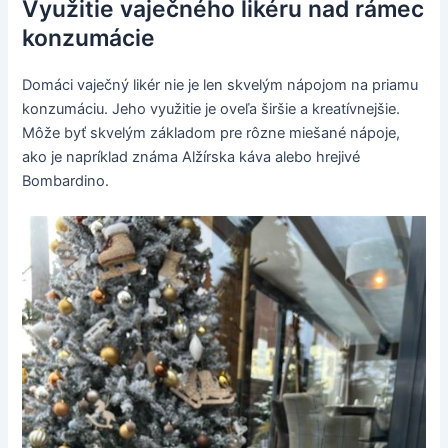
Využitie vaječného likéru nad rámec
konzumácie
Domáci vaječný likér nie je len skvelým nápojom na priamu
konzumáciu. Jeho využitie je oveľa širšie a kreatívnejšie.
Môže byť skvelým základom pre rôzne miešané nápoje,
ako je napríklad známa Alžírska káva alebo hrejivé
Bombardino.