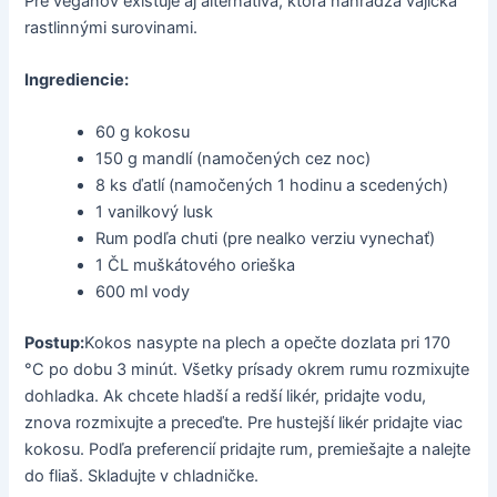
Pre vegánov existuje aj alternatíva, ktorá nahrádza vajíčka
rastlinnými surovinami.
Ingrediencie:
60 g kokosu
150 g mandlí (namočených cez noc)
8 ks ďatlí (namočených 1 hodinu a scedených)
1 vanilkový lusk
Rum podľa chuti (pre nealko verziu vynechať)
1 ČL muškátového orieška
600 ml vody
Postup:
Kokos nasypte na plech a opečte dozlata pri 170
°C po dobu 3 minút. Všetky prísady okrem rumu rozmixujte
dohladka. Ak chcete hladší a redší likér, pridajte vodu,
znova rozmixujte a preceďte. Pre hustejší likér pridajte viac
kokosu. Podľa preferencií pridajte rum, premiešajte a nalejte
do fliaš. Skladujte v chladničke.