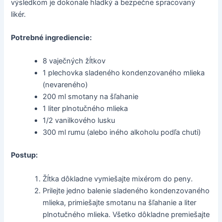
výsledkom je dokonale hladký a bezpečne spracovaný
likér.
Potrebné ingrediencie:
8 vaječných žĺtkov
1 plechovka sladeného kondenzovaného mlieka
(nevareného)
200 ml smotany na šľahanie
1 liter plnotučného mlieka
1/2 vanilkového lusku
300 ml rumu (alebo iného alkoholu podľa chuti)
Postup:
Žĺtka dôkladne vymiešajte mixérom do peny.
Prilejte jedno balenie sladeného kondenzovaného
mlieka, primiešajte smotanu na šľahanie a liter
plnotučného mlieka. Všetko dôkladne premiešajte