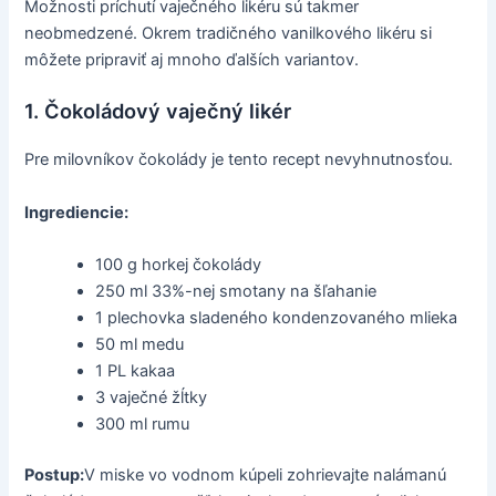
Možnosti príchutí vaječného likéru sú takmer
neobmedzené. Okrem tradičného vanilkového likéru si
môžete pripraviť aj mnoho ďalších variantov.
1. Čokoládový vaječný likér
Pre milovníkov čokolády je tento recept nevyhnutnosťou.
Ingrediencie:
100 g horkej čokolády
250 ml 33%-nej smotany na šľahanie
1 plechovka sladeného kondenzovaného mlieka
50 ml medu
1 PL kakaa
3 vaječné žĺtky
300 ml rumu
Postup:
V miske vo vodnom kúpeli zohrievajte nalámanú