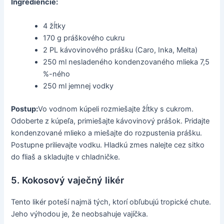
Ingrediencie:
4 žĺtky
170 g práškového cukru
2 PL kávovinového prášku (Caro, Inka, Melta)
250 ml nesladeného kondenzovaného mlieka 7,5
%-ného
250 ml jemnej vodky
Postup:
Vo vodnom kúpeli rozmiešajte žĺtky s cukrom.
Odoberte z kúpeľa, primiešajte kávovinový prášok. Pridajte
kondenzované mlieko a miešajte do rozpustenia prášku.
Postupne prilievajte vodku. Hladkú zmes nalejte cez sitko
do fliaš a skladujte v chladničke.
5. Kokosový vaječný likér
Tento likér poteší najmä tých, ktorí obľubujú tropické chute.
Jeho výhodou je, že neobsahuje vajíčka.