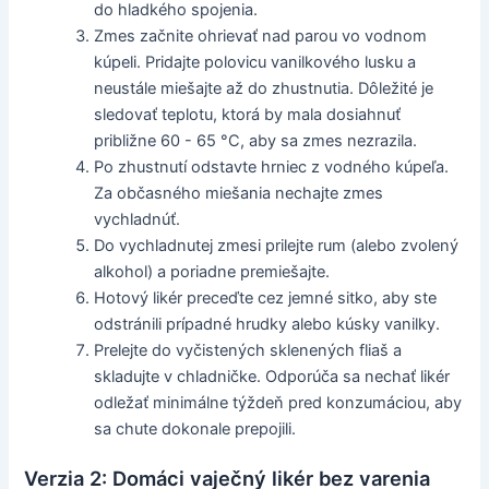
do hladkého spojenia.
Zmes začnite ohrievať nad parou vo vodnom
kúpeli. Pridajte polovicu vanilkového lusku a
neustále miešajte až do zhustnutia. Dôležité je
sledovať teplotu, ktorá by mala dosiahnuť
približne 60 - 65 °C, aby sa zmes nezrazila.
Po zhustnutí odstavte hrniec z vodného kúpeľa.
Za občasného miešania nechajte zmes
vychladnúť.
Do vychladnutej zmesi prilejte rum (alebo zvolený
alkohol) a poriadne premiešajte.
Hotový likér preceďte cez jemné sitko, aby ste
odstránili prípadné hrudky alebo kúsky vanilky.
Prelejte do vyčistených sklenených fliaš a
skladujte v chladničke. Odporúča sa nechať likér
odležať minimálne týždeň pred konzumáciou, aby
sa chute dokonale prepojili.
Verzia 2: Domáci vaječný likér bez varenia