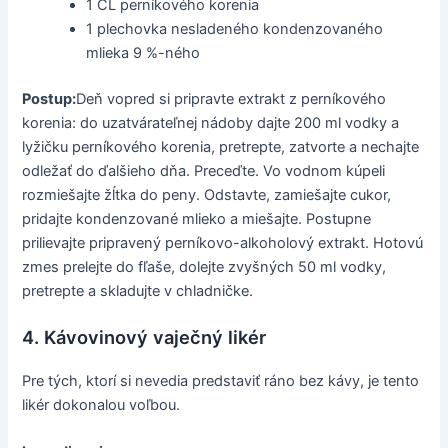
1 ČL perníkového korenia
1 plechovka nesladeného kondenzovaného
mlieka 9 %-ného
Postup:
Deň vopred si pripravte extrakt z perníkového
korenia: do uzatvárateľnej nádoby dajte 200 ml vodky a
lyžičku perníkového korenia, pretrepte, zatvorte a nechajte
odležať do ďalšieho dňa. Preceďte. Vo vodnom kúpeli
rozmiešajte žĺtka do peny. Odstavte, zamiešajte cukor,
pridajte kondenzované mlieko a miešajte. Postupne
prilievajte pripravený perníkovo-alkoholový extrakt. Hotovú
zmes prelejte do fľaše, dolejte zvyšných 50 ml vodky,
pretrepte a skladujte v chladničke.
4. Kávovinový vaječný likér
Pre tých, ktorí si nevedia predstaviť ráno bez kávy, je tento
likér dokonalou voľbou.