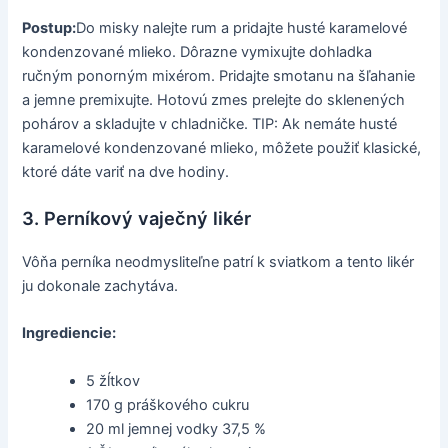
Postup:
Do misky nalejte rum a pridajte husté karamelové
kondenzované mlieko. Dôrazne vymixujte dohladka
ručným ponorným mixérom. Pridajte smotanu na šľahanie
a jemne premixujte. Hotovú zmes prelejte do sklenených
pohárov a skladujte v chladničke. TIP: Ak nemáte husté
karamelové kondenzované mlieko, môžete použiť klasické,
ktoré dáte variť na dve hodiny.
3. Perníkový vaječný likér
Vôňa perníka neodmysliteľne patrí k sviatkom a tento likér
ju dokonale zachytáva.
Ingrediencie:
5 žĺtkov
170 g práškového cukru
20 ml jemnej vodky 37,5 %