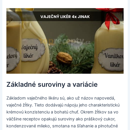
Základné suroviny a variácie
Základom vaječného likéru sú, ako už názov napovedá,
vaječné žĺtky. Tieto dodávajú nápoju jeho charakteristickú
krémovú konzistenciu a bohatú chuť. Okrem žĺtkov sa vo
väčšine receptov opakujú suroviny ako práškový cukor,
kondenzované mlieko, smotana na šľahanie a plnotučné