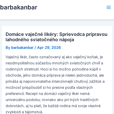
Skip
barbakanbar
to
Ma
content
Me
Domáce vaječné likéry: Sprievodca prípravou
lahodného sviatočného nápoja
By
barbakanbar
/
Apr 29, 2026
Vaječný likér, často označovaný aj ako vaječný koňak, je
neodmysliteľnou súčasťou mnohých sviatočných chvíľ a
rodinných stretnutí. Hoci si ho možno pohodlne kúpiť v
obchode, jeho domáca príprava je nielen jednoduchá, ale
prináša aj neporovnateľne intenzívnejší chuťový zážitok a
možnosť prispôsobiť si ho presne podľa vlastných
preferencií. Recept na domáci vaječný likér nemá
univerzálnu podobu; rovnako ako pri iných tradičných
dobrotách, aj tu platí, že každá rodina má svoje vlastné
zvyklosti a tajomstvá.