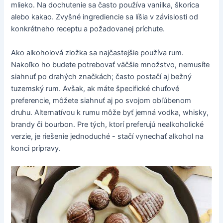
mlieko. Na dochutenie sa často používa vanilka, škorica
alebo kakao. Zvyšné ingrediencie sa líšia v závislosti od
konkrétneho receptu a požadovanej príchute.
Ako alkoholová zložka sa najčastejšie používa rum.
Nakoľko ho budete potrebovať väčšie množstvo, nemusíte
siahnuť po drahých značkách; často postačí aj bežný
tuzemský rum. Avšak, ak máte špecifické chuťové
preferencie, môžete siahnuť aj po svojom obľúbenom
druhu. Alternatívou k rumu môže byť jemná vodka, whisky,
brandy či bourbon. Pre tých, ktorí preferujú nealkoholické
verzie, je riešenie jednoduché - stačí vynechať alkohol na
konci prípravy.