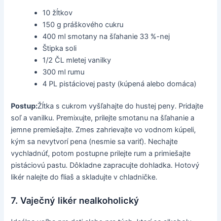
10 žĺtkov
150 g práškového cukru
400 ml smotany na šľahanie 33 %-nej
Štipka soli
1/2 ČL mletej vanilky
300 ml rumu
4 PL pistáciovej pasty (kúpená alebo domáca)
Postup:
Žĺtka s cukrom vyšľahajte do hustej peny. Pridajte
soľ a vanilku. Premixujte, prilejte smotanu na šľahanie a
jemne premiešajte. Zmes zahrievajte vo vodnom kúpeli,
kým sa nevytvorí pena (nesmie sa variť). Nechajte
vychladnúť, potom postupne prilejte rum a primiešajte
pistáciovú pastu. Dôkladne zapracujte dohladka. Hotový
likér nalejte do fliaš a skladujte v chladničke.
7. Vaječný likér nealkoholický