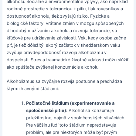
alkoholu. Sociálne a environmentálne vplyvy, ako napríklad
rodinné prostredie s toleranciou k pitiu, tlak rovesníkov a
dostupnosť alkoholu, tiež zvyšujú riziko. Fyzické a
biologické faktory, vrátane zmien v mozgu spôsobených
dlhodobým užívaním alkoholu a rozvoja tolerancie, sú
kľúčové pre udržiavanie závislosti. Vek, kedy osoba začne
piť, je tiež dôležitý; skorý začiatok v tínedžerskom veku
zvyšuje pravdepodobnosť rozvoja alkoholizmu v
dospelosti. Stres a traumatické životné udalosti môžu slúžiť
ako spúšťače zvýšenej konzumácie alkoholu.
Alkoholizmus sa zvyčajne rozvíja postupne a prechádza
štyrmi hlavnými štádiami:
Počiatočné štádium (experimentovanie a
spoločenské pitie):
Alkohol sa konzumuje
príležitostne, najmä v spoločenských situáciách.
Pre väčšinu ľudí toto štádium nepredstavuje
problém, ale pre niektorých môže byť prvým