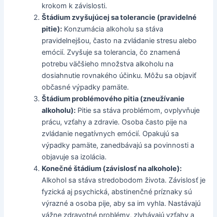
krokom k závislosti.
Štádium zvyšujúcej sa tolerancie (pravidelné
pitie):
Konzumácia alkoholu sa stáva
pravidelnejšou, často na zvládanie stresu alebo
emócií. Zvyšuje sa tolerancia, čo znamená
potrebu väčšieho množstva alkoholu na
dosiahnutie rovnakého účinku. Môžu sa objaviť
občasné výpadky pamäte.
Štádium problémového pitia (zneužívanie
alkoholu):
Pitie sa stáva problémom, ovplyvňuje
prácu, vzťahy a zdravie. Osoba často pije na
zvládanie negatívnych emócií. Opakujú sa
výpadky pamäte, zanedbávajú sa povinnosti a
objavuje sa izolácia.
Konečné štádium (závislosť na alkohole):
Alkohol sa stáva stredobodom života. Závislosť je
fyzická aj psychická, abstinenčné príznaky sú
výrazné a osoba pije, aby sa im vyhla. Nastávajú
vážne zdravotné problémy, zlyhávajú vzťahy a