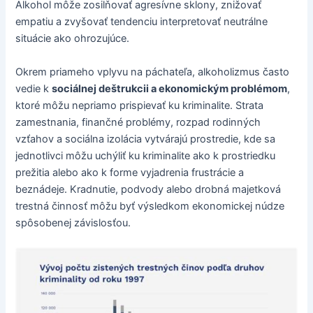
Alkohol môže zosilňovať agresívne sklony, znižovať
empatiu a zvyšovať tendenciu interpretovať neutrálne
situácie ako ohrozujúce.
Okrem priameho vplyvu na páchateľa, alkoholizmus často
vedie k
sociálnej deštrukcii a ekonomickým problémom
,
ktoré môžu nepriamo prispievať ku kriminalite. Strata
zamestnania, finančné problémy, rozpad rodinných
vzťahov a sociálna izolácia vytvárajú prostredie, kde sa
jednotlivci môžu uchýliť ku kriminalite ako k prostriedku
prežitia alebo ako k forme vyjadrenia frustrácie a
beznádeje. Kradnutie, podvody alebo drobná majetková
trestná činnosť môžu byť výsledkom ekonomickej núdze
spôsobenej závislosťou.