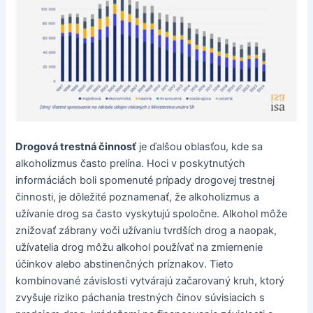
Drogová trestná činnosť
je ďalšou oblasťou, kde sa
alkoholizmus často prelína. Hoci v poskytnutých
informáciách boli spomenuté prípady drogovej trestnej
činnosti, je dôležité poznamenať, že alkoholizmus a
užívanie drog sa často vyskytujú spoločne. Alkohol môže
znižovať zábrany voči užívaniu tvrdších drog a naopak,
užívatelia drog môžu alkohol používať na zmiernenie
účinkov alebo abstinenčných príznakov. Tieto
kombinované závislosti vytvárajú začarovaný kruh, ktorý
zvyšuje riziko páchania trestných činov súvisiacich s