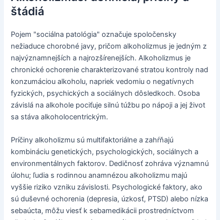
štádiá
Pojem "sociálna patológia" označuje spoločensky
nežiaduce chorobné javy, pričom alkoholizmus je jedným z
najvýznamnejších a najrozšírenejších. Alkoholizmus je
chronické ochorenie charakterizované stratou kontroly nad
konzumáciou alkoholu, napriek vedomiu o negatívnych
fyzických, psychických a sociálnych dôsledkoch. Osoba
závislá na alkohole pociťuje silnú túžbu po nápoji a jej život
sa stáva alkoholocentrickým.
Príčiny alkoholizmu sú multifaktoriálne a zahŕňajú
kombináciu genetických, psychologických, sociálnych a
environmentálnych faktorov. Dedičnosť zohráva významnú
úlohu; ľudia s rodinnou anamnézou alkoholizmu majú
vyššie riziko vzniku závislosti. Psychologické faktory, ako
sú duševné ochorenia (depresia, úzkosť, PTSD) alebo nízka
sebaúcta, môžu viesť k sebamedikácii prostredníctvom