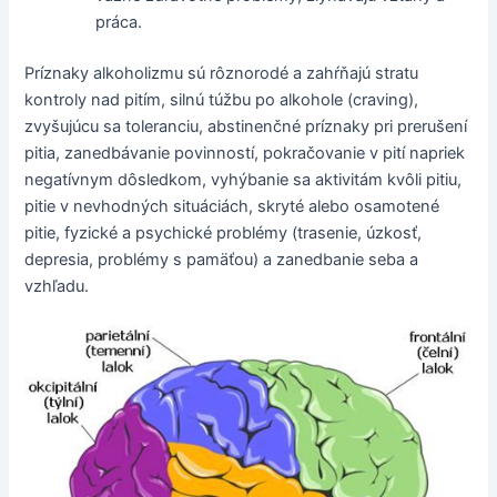
práca.
Príznaky alkoholizmu sú rôznorodé a zahŕňajú stratu
kontroly nad pitím, silnú túžbu po alkohole (craving),
zvyšujúcu sa toleranciu, abstinenčné príznaky pri prerušení
pitia, zanedbávanie povinností, pokračovanie v pití napriek
negatívnym dôsledkom, vyhýbanie sa aktivitám kvôli pitiu,
pitie v nevhodných situáciách, skryté alebo osamotené
pitie, fyzické a psychické problémy (trasenie, úzkosť,
depresia, problémy s pamäťou) a zanedbanie seba a
vzhľadu.