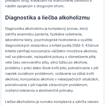
predajom drog, krádežami na financovanie závislosti a
násilím spojeným s drogovým trhom.
Diagnostika a liečba alkoholizmu
Diagnostika alkoholizmu je komplexný proces, ktorý
zahŕňa anamnézu pacienta, fyzikálne vyšetrenie,
laboratórne testy, psychologické hodnotenie a využitie
diagnostických dotazníkov a kritérií podľa DSM-5. Kľúčové
kritériá zahŕňajú konzumáciu väčšieho množstva alkoholu,
než sa plánovalo, neúspešné pokusy o obmedzenie pitia,
veľa času venovaného pitiu, silnú túžbu po alkohole,
problémy v práci alebo škole kvôli pitiu, pokračovanie v pití
napriek sociálnym problémom, vzdávanie sa záľub kvôli
alkoholu, konzumáciu alkoholu v nebezpečných situáciách,
pokračovanie v pití napriek zdravotným problémom,
zvýšenú toleranciu a abstinenčné príznaky.
Liečba alkoholizmu je rovnako komplexná a zahŕňa viacero