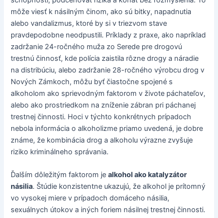
môže viesť k násilným činom, ako sú bitky, napadnutia
alebo vandalizmus, ktoré by si v triezvom stave
pravdepodobne neodpustili. Príklady z praxe, ako napríklad
zadržanie 24-ročného muža zo Serede pre drogovú
trestnú činnosť, kde polícia zaistila rôzne drogy a náradie
na distribúciu, alebo zadržanie 28-ročného výrobcu drog v
Nových Zámkoch, môžu byť čiastočne spojené s
alkoholom ako sprievodným faktorom v živote páchateľov,
alebo ako prostriedkom na zníženie zábran pri páchanej
trestnej činnosti. Hoci v týchto konkrétnych prípadoch
nebola informácia o alkoholizme priamo uvedená, je dobre
známe, že kombinácia drog a alkoholu výrazne zvyšuje
riziko kriminálneho správania.
Ďalším dôležitým faktorom je
alkohol ako katalyzátor
násilia
. Štúdie konzistentne ukazujú, že alkohol je prítomný
vo vysokej miere v prípadoch domáceho násilia,
sexuálnych útokov a iných foriem násilnej trestnej činnosti.