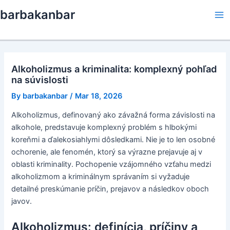
Skip
barbakanbar
to
Ma
content
Me
Alkoholizmus a kriminalita: komplexný pohľad
na súvislosti
By
barbakanbar
/
Mar 18, 2026
Alkoholizmus, definovaný ako závažná forma závislosti na
alkohole, predstavuje komplexný problém s hlbokými
koreňmi a ďalekosiahlymi dôsledkami. Nie je to len osobné
ochorenie, ale fenomén, ktorý sa výrazne prejavuje aj v
oblasti kriminality. Pochopenie vzájomného vzťahu medzi
alkoholizmom a kriminálnym správaním si vyžaduje
detailné preskúmanie príčin, prejavov a následkov oboch
javov.
Alkoholizmus: definícia, príčiny a