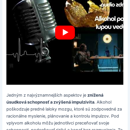
Jedným z najvýznamnejších aspektov je
znížená
úsudková schopnosť a zvýšená impulzivita
. Alkohol
poškodzuje predné laloky mozgu, ktoré sú zodpovedné za
racionálne myslenie, plánovanie a kontrolu impulzov. Pod
vplyvom alkoholu môžu jednotlivci preceňovať svoje
schopnosti, podceňovať riziká a konať bez rozmyslenia. To