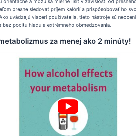
sú orientačné a môžu sa mierne líšiť v závislosti od presné
ľom presne sledovať príjem kalórií a prispôsobovať ho svoj
Ako uvádzajú viacerí používatelia, tieto nástroje sú neocen
e bez pocitu hladu a extrémneho obmedzovania.
 metabolizmus za menej ako 2 minúty!