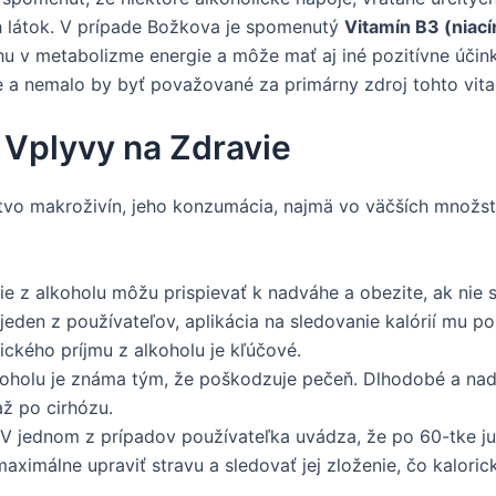
 látok. V prípade Božkova je spomenutý
Vitamín B3 (niací
ohu v metabolizme energie a môže mať aj iné pozitívne úči
 nemalo by byť považované za primárny zdroj tohto vitam
 Vplyvy na Zdravie
o makroživín, jeho konzumácia, najmä vo väčších množst
rie z alkoholu môžu prispievať k nadváhe a obezite, ak n
eden z používateľov, aplikácia na sledovanie kalórií mu p
ického príjmu z alkoholu je kľúčové.
oholu je známa tým, že poškodzuje pečeň. Dlhodobé a nad
ž po cirhózu.
 V jednom z prípadov používateľka uvádza, že po 60-tke ju
aximálne upraviť stravu a sledovať jej zloženie, čo kalori