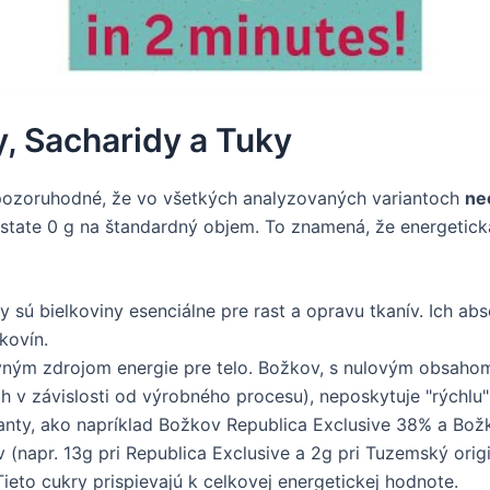
y, Sacharidy a Tuky
 pozoruhodné, že vo všetkých analyzovaných variantoch
ne
dstate 0 g na štandardný objem. To znamená, že energeti
vy sú bielkoviny esenciálne pre rast a opravu tkanív. Ich a
kovín.
avným zdrojom energie pre telo. Božkov, s nulovým obsaho
v závislosti od výrobného procesu), neposkytuje "rýchlu" 
rianty, ako napríklad Božkov Republica Exclusive 38% a Bo
(napr. 13g pri Republica Exclusive a 2g pri Tuzemský origi
Tieto cukry prispievajú k celkovej energetickej hodnote.