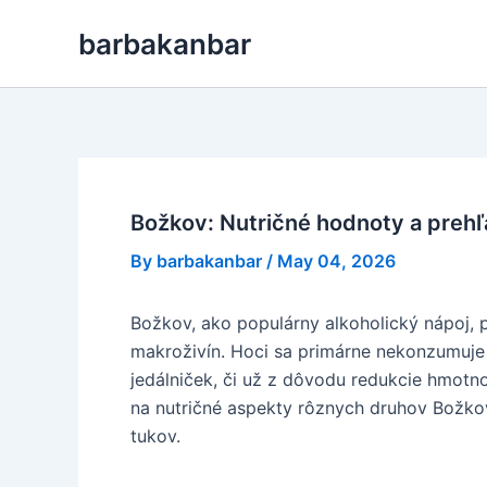
Skip
barbakanbar
to
content
Božkov: Nutričné hodnoty a preh
By
barbakanbar
/
May 04, 2026
Božkov, ako populárny alkoholický nápoj, p
makroživín. Hoci sa primárne nekonzumuje ak
jedálniček, či už z dôvodu redukcie hmotn
na nutričné aspekty rôznych druhov Božkova
tukov.