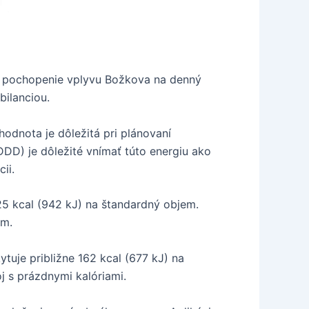
re pochopenie vplyvu Božkova na denný
bilanciou.
hodnota je dôležitá pri plánovaní
DDD) je dôležité vnímať túto energiu ako
ii.
25 kcal (942 kJ) na štandardný objem.
em.
tuje približne 162 kcal (677 kJ) na
oj s prázdnymi kalóriami.