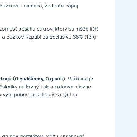
v Božkove znamená, že tento nápoj
ornosť obsahu cukrov, ktorý sa môže líšiť
) a Božkov Republica Exclusive 38% (13 g
ajú (0 g vlákniny, 0 g soli)
. Vláknina je
dôsledky na krvný tlak a srdcovo-cievne
vovým prínosom z hľadiska týchto
ch druhov destilátov, môžu obsahovať