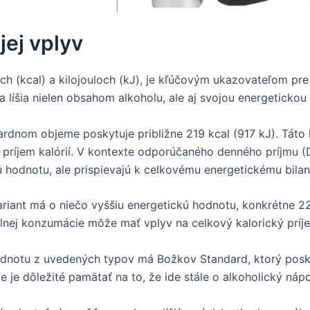
jej vplyv
ách (kcal) a kilojouloch (kJ), je kľúčovým ukazovateľom p
 líšia nielen obsahom alkoholu, ale aj svojou energetickou 
ardnom objeme poskytuje približne 219 kcal (917 kJ). Táto 
ť príjem kalórií. V kontexte odporúčaného denného príjmu (
ú hodnotu, ale prispievajú k celkovému energetickému bilanc
ariant má o niečo vyššiu energetickú hodnotu, konkrétne 2
delnej konzumácie môže mať vplyv na celkový kalorický príj
hodnotu z uvedených typov má Božkov Standard, ktorý posky
 je dôležité pamätať na to, že ide stále o alkoholický náp