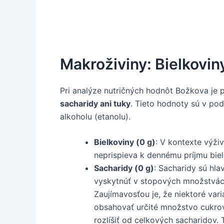
Makroživiny: Bielkovin
Pri analýze nutričných hodnôt Božkova je
sacharidy ani tuky
. Tieto hodnoty sú v po
alkoholu (etanolu).
Bielkoviny (0 g)
: V kontexte výži
neprispieva k dennému príjmu biel
Sacharidy (0 g)
: Sacharidy sú hl
vyskytnúť v stopových množstvách 
Zaujímavosťou je, že niektoré va
obsahovať určité množstvo cukrov 
rozlíšiť od celkových sacharidov. 