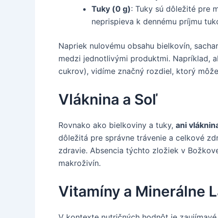
Tuky (0 g)
: Tuky sú dôležité pre
neprispieva k dennému príjmu tuk
Napriek nulovému obsahu bielkovín, sachar
medzi jednotlivými produktmi. Napríklad,
cukrov), vidíme značný rozdiel, ktorý mô
Vláknina a Soľ
Rovnako ako bielkoviny a tuky,
ani vláknin
dôležitá pre správne trávenie a celkové zd
zdravie. Absencia týchto zložiek v Božkov
makroživín.
Vitamíny a Minerálne 
V kontexte nutričných hodnôt je zaujímavé