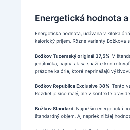
Energetická hodnota a 
Energetická hodnota, udávaná v kilokalóri
kalorický príjem. Rôzne varianty Božkova sa
Božkov Tuzemský originál 37,5%
: V štand
jedálnička, najmä ak sa snažíte kontrolova
prázdne kalórie, ktoré neprinášajú výživov
Božkov Republica Exclusive 38%
: Tento v
Rozdiel je síce malý, ale v kontexte pravi
Božkov Standard
: Najnižšiu energetickú 
štandardný objem. Aj napriek nižšej hodnote