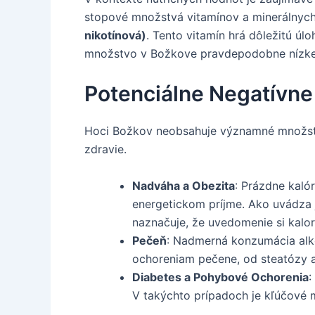
stopové množstvá vitamínov a minerálnych
nikotínová)
. Tento vitamín hrá dôležitú úl
množstvo v Božkove pravdepodobne nízke a
Potenciálne Negatívne
Hoci Božkov neobsahuje významné množstv
zdravie.
Nadváha a Obezita
: Prázdne kaló
energetickom príjme. Ako uvádza j
naznačuje, že uvedomenie si kalor
Pečeň
: Nadmerná konzumácia alk
ochoreniam pečene, od steatózy a
Diabetes a Pohybové Ochorenia
:
V takýchto prípadoch je kľúčové m