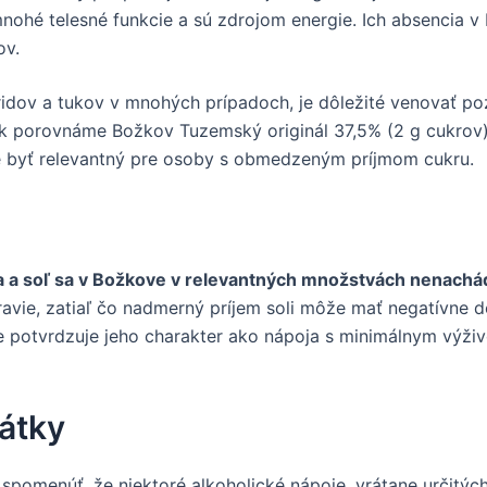
 mnohé telesné funkcie a sú zdrojom energie. Ich absencia 
ov.
idov a tukov v mnohých prípadoch, je dôležité venovať poz
 ak porovnáme Božkov Tuzemský originál 37,5% (2 g cukrov
že byť relevantný pre osoby s obmedzeným príjmom cukru.
a a soľ sa v Božkove v relevantných množstvách nenachádz
ravie, zatiaľ čo nadmerný príjem soli môže mať negatívne 
e potvrdzuje jeho charakter ako nápoja s minimálnym výži
Látky
 spomenúť, že niektoré alkoholické nápoje, vrátane určitý