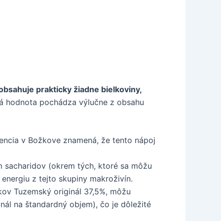
obsahuje prakticky žiadne bielkoviny,
cká hodnota pochádza výlučne z obsahu
bsencia v Božkove znamená, že tento nápoj
m sacharidov (okrem tých, ktoré sa môžu
energiu z tejto skupiny makroživín.
žkov Tuzemský originál 37,5%, môžu
nál na štandardný objem), čo je dôležité