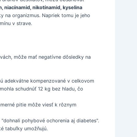
n, niacínamid, nikotínamid, kyselina
nky na organizmus. Napriek tomu je jeho
ínu v strave.
vách, môže mať negatívne dôsledky na
ie sú adekvátne kompenzované v celkovom
omohla schudnúť 12 kg bez hladu, čo
merné pitie môže viesť k rôznym
 "dohnali pohybové ochorenia aj diabetes".
cké tabuľky umožňujú.