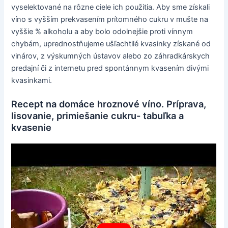
vyselektované na rôzne ciele ich použitia. Aby sme získali
víno s vyšším prekvasením prítomného cukru v mušte na
vyššie % alkoholu a aby bolo odolnejšie proti vínnym
chybám, uprednostňujeme ušľachtilé kvasinky získané od
vinárov, z výskumných ústavov alebo zo záhradkárskych
predajní či z internetu pred spontánnym kvasením divými
kvasinkami.
Recept na domáce hroznové víno. Príprava,
lisovanie, primiešanie cukru- tabuľka a
kvasenie