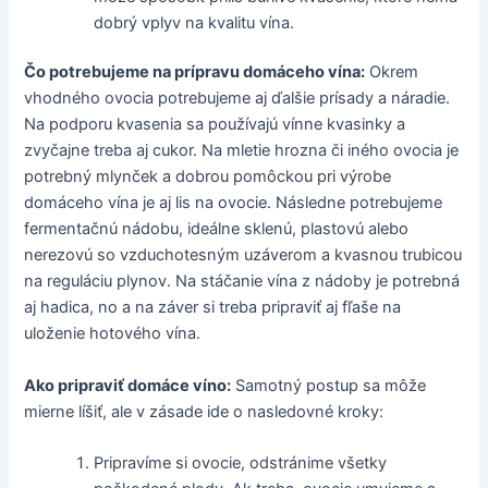
dobrý vplyv na kvalitu vína.
Čo potrebujeme na prípravu domáceho vína:
Okrem
vhodného ovocia potrebujeme aj ďalšie prísady a náradie.
Na podporu kvasenia sa používajú vínne kvasinky a
zvyčajne treba aj cukor. Na mletie hrozna či iného ovocia je
potrebný mlynček a dobrou pomôckou pri výrobe
domáceho vína je aj lis na ovocie. Následne potrebujeme
fermentačnú nádobu, ideálne sklenú, plastovú alebo
nerezovú so vzduchotesným uzáverom a kvasnou trubicou
na reguláciu plynov. Na stáčanie vína z nádoby je potrebná
aj hadica, no a na záver si treba pripraviť aj fľaše na
uloženie hotového vína.
Ako pripraviť domáce víno:
Samotný postup sa môže
mierne líšiť, ale v zásade ide o nasledovné kroky:
Pripravíme si ovocie, odstránime všetky