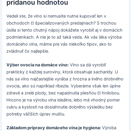
pridanou hodnotou
Vedeli ste, že víno si nemusíte nutne kupovať len v
obchodoch či špecializovaných predajniach? S trochou
úsilia si tento chutný nápoj dokážete vyrobiť aj v domácich
podmienkach. A nie je to až taká veda. Ak vás láka výroba
domáceho vína, máme pre vás niekoľko tipov, ako to
zvládnuť čo najlepšie.
Výber ovocia na domáce víno:
Víno sa dá vyrobiť
prakticky z každej suroviny, ktorá obsahuje sacharidy. U
nás sa víno najčastejšie vyrába z hrozna a iného drobného
ovocia, ako sú napríklad ríbezle. Vyberáme však len úplne
zdravé a zrelé plody, bez napadnutia plesňou či hnilobou.
Hrozno je na výrobu vína ideálne, lebo má vhodný pomer
cukru a kyslosti na dosiahnutie dobrého výsledku bez
potreby väčších úprav muštu.
Základom prípravy domáceho vína je hygiena:
Výroba