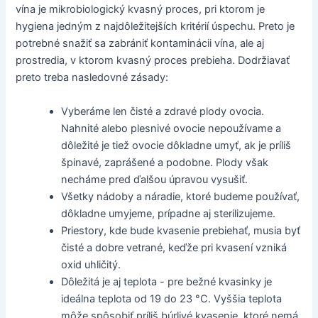
vína je mikrobiologický kvasný proces, pri ktorom je
hygiena jedným z najdôležitejších kritérií úspechu. Preto je
potrebné snažiť sa zabrániť kontaminácii vína, ale aj
prostredia, v ktorom kvasný proces prebieha. Dodržiavať
preto treba nasledovné zásady:
Vyberáme len čisté a zdravé plody ovocia.
Nahnité alebo plesnivé ovocie nepoužívame a
dôležité je tiež ovocie dôkladne umyť, ak je príliš
špinavé, zaprášené a podobne. Plody však
necháme pred ďalšou úpravou vysušiť.
Všetky nádoby a náradie, ktoré budeme používať,
dôkladne umyjeme, prípadne aj sterilizujeme.
Priestory, kde bude kvasenie prebiehať, musia byť
čisté a dobre vetrané, keďže pri kvasení vzniká
oxid uhličitý.
Dôležitá je aj teplota - pre bežné kvasinky je
ideálna teplota od 19 do 23 °C. Vyššia teplota
môže spôsobiť príliš búrlivé kvasenie, ktoré nemá