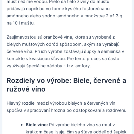
mušt riedime vodou. Preto sa tieto živiny do muštu
pridávajú napríklad vo forme kyslého fosforečnanu
amónneho alebo sodno-amónneho v množstve 2 až 3 g
na 10 l muštu.
Zaujímavosťou sú oranžové vína, ktoré sú vyrobené z
bielych muštových odrôd spôsobom, akým sa vyrábajú
červené vína. Pri ich výrobe zostávajú šupky a semienka v
kontakte s kvasiacou šťavou. Pre tento proces sa často
využívajú špeciálne nádoby - tzv. amfory.
Rozdiely vo výrobe: Biele, červené a
ružové víno
Hlavný rozdiel medzi výrobou bielych a červených vín
spočíva v spracovaní hrozna po odstopkovaní a rozdrvení.
Biele víno:
Pri výrobe bieleho vína sa rmut v
krátkom čase lisuje, čím sa šťava oddelí od šupiek