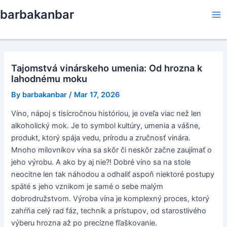
Skip
barbakanbar
to
Ma
content
Me
Tajomstvá vinárskeho umenia: Od hrozna k
lahodnému moku
By
barbakanbar
/
Mar 17, 2026
Víno, nápoj s tisícročnou históriou, je oveľa viac než len
alkoholický mok. Je to symbol kultúry, umenia a vášne,
produkt, ktorý spája vedu, prírodu a zručnosť vinára.
Mnoho milovníkov vína sa skôr či neskôr začne zaujímať o
jeho výrobu. A ako by aj nie?! Dobré víno sa na stole
neocitne len tak náhodou a odhaliť aspoň niektoré postupy
späté s jeho vznikom je samé o sebe malým
dobrodružstvom. Výroba vína je komplexný proces, ktorý
zahŕňa celý rad fáz, techník a prístupov, od starostlivého
výberu hrozna až po precízne fľaškovanie.