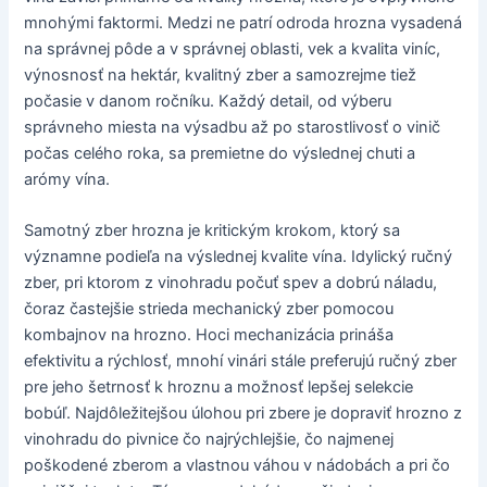
mnohými faktormi. Medzi ne patrí odroda hrozna vysadená
na správnej pôde a v správnej oblasti, vek a kvalita viníc,
výnosnosť na hektár, kvalitný zber a samozrejme tiež
počasie v danom ročníku. Každý detail, od výberu
správneho miesta na výsadbu až po starostlivosť o vinič
počas celého roka, sa premietne do výslednej chuti a
arómy vína.
Samotný zber hrozna je kritickým krokom, ktorý sa
významne podieľa na výslednej kvalite vína. Idylický ručný
zber, pri ktorom z vinohradu počuť spev a dobrú náladu,
čoraz častejšie strieda mechanický zber pomocou
kombajnov na hrozno. Hoci mechanizácia prináša
efektivitu a rýchlosť, mnohí vinári stále preferujú ručný zber
pre jeho šetrnosť k hroznu a možnosť lepšej selekcie
bobúľ. Najdôležitejšou úlohou pri zbere je dopraviť hrozno z
vinohradu do pivnice čo najrýchlejšie, čo najmenej
poškodené zberom a vlastnou váhou v nádobách a pri čo