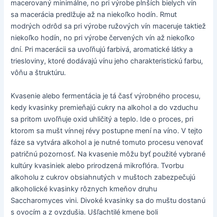
macerovaný minimálne, no pri výrobe plnších bielych vín
sa macerácia predlžuje až na niekoľko hodín. Rmut
modrých odrôd sa pri výrobe ružových vín maceruje taktiež
niekoľko hodín, no pri výrobe červených vín až niekoľko
dní. Pri macerácii sa uvoľňujú farbivá, aromatické látky a
triesloviny, ktoré dodávajú vínu jeho charakteristickú farbu,
vôňu a štruktúru.
Kvasenie alebo fermentácia je tá časť výrobného procesu,
kedy kvasinky premieňajú cukry na alkohol a do vzduchu
sa pritom uvoľňuje oxid uhličitý a teplo. Ide o proces, pri
ktorom sa mušt vínnej révy postupne mení na víno. V tejto
fáze sa vytvára alkohol a je nutné tomuto procesu venovať
patričnú pozornosť. Na kvasenie môžu byť použité vybrané
kultúry kvasiniek alebo prirodzená mikroflóra. Tvorbu
alkoholu z cukrov obsiahnutých v muštoch zabezpečujú
alkoholické kvasinky rôznych kmeňov druhu
Saccharomyces vini. Divoké kvasinky sa do muštu dostanú
s ovocím a z ovzdušia. Ušľachtilé kmene boli