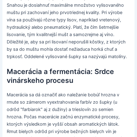
Snahou je dosiahnuť maximálne množstvo vylisovaného
muštu pri zachovaní jeho prvotriednej kvality. Pri výrobe
vína sa používajú rôzne typy lisov, napríklad vretenový,
hydraulický alebo pneumatický. Platí, že čím šetrnejšie
lisovanie, tým kvalitnejší mušt a samozrejme aj víno.
Dôležité je, aby sa pri lisovaní neporušili kôstky, z ktorých
by sa do muštu mohla dostať nežiaduca horká chuť a
trpkosť. Oddelené vylisované šupky sa nazývajú matolíny.
Macerácia a fermentácia: Srdce
vinárskeho procesu
Macerácia sa dá označiť ako naležanie bobúľ hrozna v
rmute so zámerom vyextrahovania farbív zo šupky (u
odrôd "farbiarok" aj z dužiny) a trieslovín zo semien
hrozna. Počas macerácie začnú enzymatické procesy,
ktorých výsledkom je vyšší obsah aromatických látok.
Rmut bielych odrôd pri výrobe bežných bielych vín je