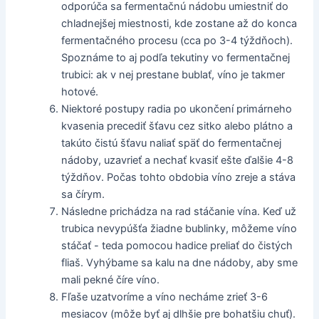
odporúča sa fermentačnú nádobu umiestniť do
chladnejšej miestnosti, kde zostane až do konca
fermentačného procesu (cca po 3-4 týždňoch).
Spoznáme to aj podľa tekutiny vo fermentačnej
trubici: ak v nej prestane bublať, víno je takmer
hotové.
Niektoré postupy radia po ukončení primárneho
kvasenia precediť šťavu cez sitko alebo plátno a
takúto čistú šťavu naliať späť do fermentačnej
nádoby, uzavrieť a nechať kvasiť ešte ďalšie 4-8
týždňov. Počas tohto obdobia víno zreje a stáva
sa čírym.
Následne prichádza na rad stáčanie vína. Keď už
trubica nevypúšťa žiadne bublinky, môžeme víno
stáčať - teda pomocou hadice preliať do čistých
fliaš. Vyhýbame sa kalu na dne nádoby, aby sme
mali pekné číre víno.
Fľaše uzatvoríme a víno necháme zrieť 3-6
mesiacov (môže byť aj dlhšie pre bohatšiu chuť).