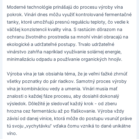
Moderné technológie prinášajú do procesu výroby vína
pokrok. Vinári dnes môžu využiť kontrolované fermentačné
tanky, ktoré umožňujú presnú reguláciu teploty, čo vedie k
väčšej konzistencii kvality vína. S rastúcim dôrazom na
ochranu životného prostredia sa mnohí vinári obracajú na
ekologické a udržateľné postupy. Trvalo udržateľné
vinárstvo zahŕňa napríklad využívanie solárnej energie,
minimalizáciu odpadu a používanie organických hnojív.
Výroba vína je tak obsiahla téma, že je veľmi ťažké zhrnúť
všetky poznatky do pár riadkov. Samotný proces výroby
vína je kombináciou vedy a umenia. Vinári musia mať
znalosti o každej fáze procesu, aby dosiahli dokonalý
výsledok. Dôležité je sledovať každý krok - od zberu
hrozna cez fermentáciu až po fľaškovanie. Výroba vždy
závisí od danej vinice, ktorá môže do postupu vsunúť práve
tú svoju „vychytávku“ vďaka čomu vzniká to dané unikátne
víno.