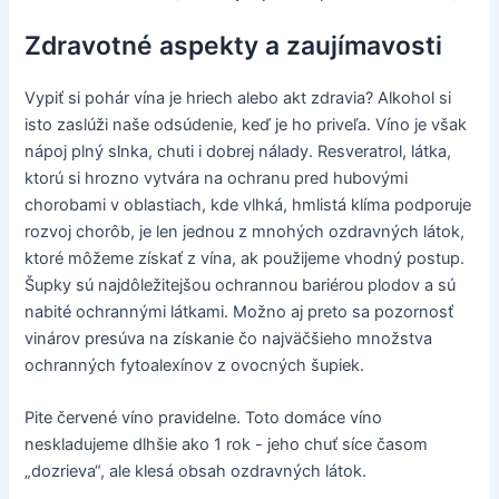
Zdravotné aspekty a zaujímavosti
Vypiť si pohár vína je hriech alebo akt zdravia? Alkohol si
isto zaslúži naše odsúdenie, keď je ho priveľa. Víno je však
nápoj plný slnka, chuti i dobrej nálady. Resveratrol, látka,
ktorú si hrozno vytvára na ochranu pred hubovými
chorobami v oblastiach, kde vlhká, hmlistá klíma podporuje
rozvoj chorôb, je len jednou z mnohých ozdravných látok,
ktoré môžeme získať z vína, ak použijeme vhodný postup.
Šupky sú najdôležitejšou ochrannou bariérou plodov a sú
nabité ochrannými látkami. Možno aj preto sa pozornosť
vinárov presúva na získanie čo najväčšieho množstva
ochranných fytoalexínov z ovocných šupiek.
Pite červené víno pravidelne. Toto domáce víno
neskladujeme dlhšie ako 1 rok - jeho chuť síce časom
„dozrieva“, ale klesá obsah ozdravných látok.