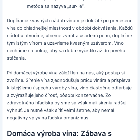
metóda sa nazýva „sur-lie“.
Dopĺňanie kvasných nádob vínom je dôležité po prenesení
vína do chladnejšej miestnosti v období dokvášania. Každú
nádobu otvoríme, utrieme zvnútra usadenú penu, doplníme
tým istým vínom a uzavrieme kvasným uzáverom. Víno
necháme na pokoji, aby sa dobre vyčistilo až do prvého
stáčania.
Pri domácej výrobe vína záleží len na nás, aký postup si
zvolíme. Sírenie vína zjednodušuje prácu vinára a prispieva
k istejšiemu úspechu výroby vína, víno čiastočne odfarbuje
a zvýrazňuje jeho čírosť, pôsobí konzervačne. Zo
zdravotného hľadiska by sme sa však mali síreniu radšej
vyhnúť. Je nutné však síriť veľmi šetrne, aby nemal
negatívny vplyv na ľudský organizmus.
Domáca výroba vína: Zábava s