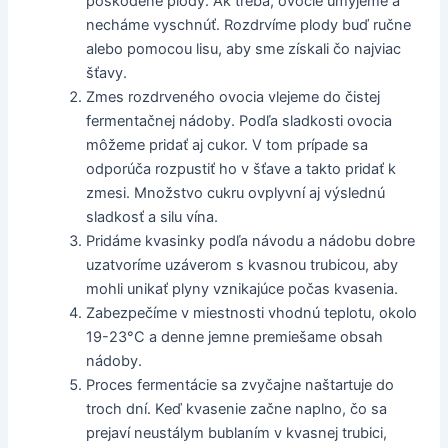
poškodené plody. Ak treba, ovocie umyjeme a
necháme vyschnúť. Rozdrvíme plody buď ručne
alebo pomocou lisu, aby sme získali čo najviac
šťavy.
Zmes rozdrveného ovocia vlejeme do čistej
fermentačnej nádoby. Podľa sladkosti ovocia
môžeme pridať aj cukor. V tom prípade sa
odporúča rozpustiť ho v šťave a takto pridať k
zmesi. Množstvo cukru ovplyvní aj výslednú
sladkosť a silu vína.
Pridáme kvasinky podľa návodu a nádobu dobre
uzatvoríme uzáverom s kvasnou trubicou, aby
mohli unikať plyny vznikajúce počas kvasenia.
Zabezpečíme v miestnosti vhodnú teplotu, okolo
19-23°C a denne jemne premiešame obsah
nádoby.
Proces fermentácie sa zvyčajne naštartuje do
troch dní. Keď kvasenie začne naplno, čo sa
prejaví neustálym bublaním v kvasnej trubici,