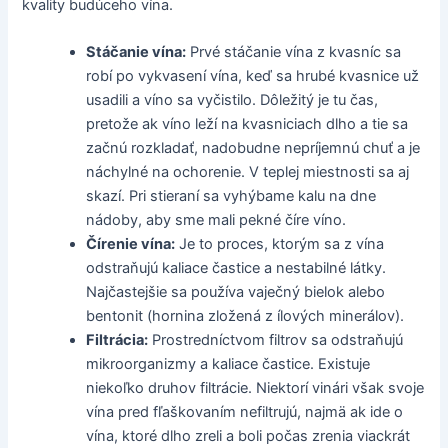
kvality budúceho vína.
Stáčanie vína:
Prvé stáčanie vína z kvasníc sa
robí po vykvasení vína, keď sa hrubé kvasnice už
usadili a víno sa vyčistilo. Dôležitý je tu čas,
pretože ak víno leží na kvasniciach dlho a tie sa
začnú rozkladať, nadobudne nepríjemnú chuť a je
náchylné na ochorenie. V teplej miestnosti sa aj
skazí. Pri stieraní sa vyhýbame kalu na dne
nádoby, aby sme mali pekné číre víno.
Čírenie vína:
Je to proces, ktorým sa z vína
odstraňujú kaliace častice a nestabilné látky.
Najčastejšie sa používa vaječný bielok alebo
bentonit (hornina zložená z ílových minerálov).
Filtrácia:
Prostredníctvom filtrov sa odstraňujú
mikroorganizmy a kaliace častice. Existuje
niekoľko druhov filtrácie. Niektorí vinári však svoje
vína pred fľaškovaním nefiltrujú, najmä ak ide o
vína, ktoré dlho zreli a boli počas zrenia viackrát