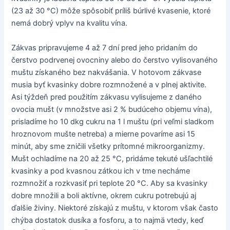
(23 až 30 °C) môže spôsobiť príliš búrlivé kvasenie, ktoré
nemá dobrý vplyv na kvalitu vína.
Zákvas pripravujeme 4 až 7 dní pred jeho pridaním do
čerstvo podrvenej ovocniny alebo do čerstvo vylisovaného
muštu získaného bez nakvášania. V hotovom zákvase
musia byť kvasinky dobre rozmnožené a v plnej aktivite.
Asi týždeň pred použitím zákvasu vylisujeme z daného
ovocia mušt (v množstve asi 2 % budúceho objemu vína),
prisladíme ho 10 dkg cukru na 1 l muštu (pri veľmi sladkom
hroznovom mušte netreba) a mierne povaríme asi 15
minút, aby sme zničili všetky prítomné mikroorganizmy.
Mušt ochladíme na 20 až 25 °C, pridáme tekuté ušľachtilé
kvasinky a pod kvasnou zátkou ich v tme necháme
rozmnožiť a rozkvasiť pri teplote 20 °C. Aby sa kvasinky
dobre množili a boli aktívne, okrem cukru potrebujú aj
ďalšie živiny. Niektoré získajú z muštu, v ktorom však často
chýba dostatok dusíka a fosforu, a to najmä vtedy, keď