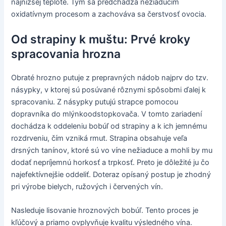
najnižšej teplote. Tým sa predchádza nežiaducim
oxidatívnym procesom a zachováva sa čerstvosť ovocia.
Od strapiny k muštu: Prvé kroky
spracovania hrozna
Obraté hrozno putuje z prepravných nádob najprv do tzv.
násypky, v ktorej sú posúvané rôznymi spôsobmi ďalej k
spracovaniu. Z násypky putujú strapce pomocou
dopravníka do mlýnkoodstopkovača. V tomto zariadení
dochádza k oddeleniu bobúľ od strapiny a k ich jemnému
rozdrveniu, čím vzniká rmut. Strapina obsahuje veľa
drsných tanínov, ktoré sú vo víne nežiaduce a mohli by mu
dodať nepríjemnú horkosť a trpkosť. Preto je dôležité ju čo
najefektívnejšie oddeliť. Doteraz opísaný postup je zhodný
pri výrobe bielych, ružových i červených vín.
Nasleduje lisovanie hroznových bobúľ. Tento proces je
kľúčový a priamo ovplyvňuje kvalitu výsledného vína.