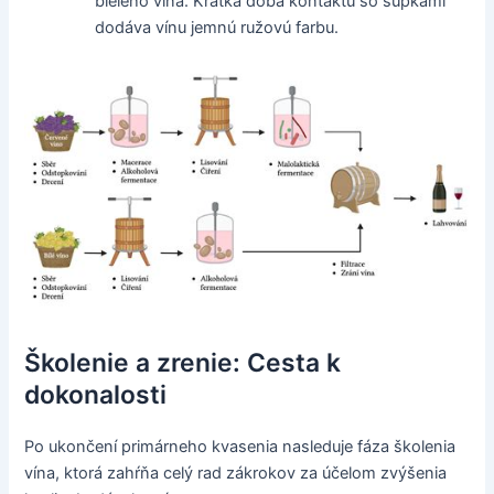
bieleho vína. Krátka doba kontaktu so šupkami
dodáva vínu jemnú ružovú farbu.
Školenie a zrenie: Cesta k
dokonalosti
Po ukončení primárneho kvasenia nasleduje fáza školenia
vína, ktorá zahŕňa celý rad zákrokov za účelom zvýšenia