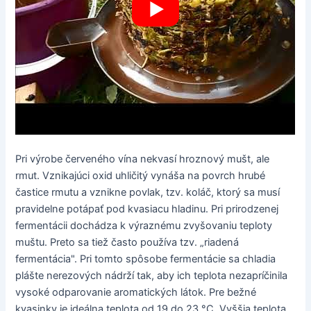
Pri výrobe červeného vína nekvasí hroznový mušt, ale
rmut. Vznikajúci oxid uhličitý vynáša na povrch hrubé
častice rmutu a vznikne povlak, tzv. koláč, ktorý sa musí
pravidelne potápať pod kvasiacu hladinu. Pri prirodzenej
fermentácii dochádza k výraznému zvyšovaniu teploty
muštu. Preto sa tiež často používa tzv. „riadená
fermentácia". Pri tomto spôsobe fermentácie sa chladia
plášte nerezových nádrží tak, aby ich teplota nezapríčinila
vysoké odparovanie aromatických látok. Pre bežné
kvasinky je ideálna teplota od 19 do 23 °C. Vyššia teplota