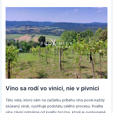
Víno sa rodí vo vinici, nie v pivnici
Táto veta, ktorú vám na začiatku príbehu vína povie každý
skúsený vinár, vystihuje podstatu celého procesu. Kvalita
vína závisí primárne od kvality hrozna, ktoré je ovplyvnené