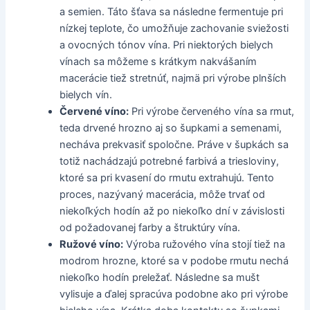
a semien. Táto šťava sa následne fermentuje pri
nízkej teplote, čo umožňuje zachovanie sviežosti
a ovocných tónov vína. Pri niektorých bielych
vínach sa môžeme s krátkym nakvášaním
macerácie tiež stretnúť, najmä pri výrobe plnších
bielych vín.
Červené víno:
Pri výrobe červeného vína sa rmut,
teda drvené hrozno aj so šupkami a semenami,
necháva prekvasiť spoločne. Práve v šupkách sa
totiž nachádzajú potrebné farbivá a triesloviny,
ktoré sa pri kvasení do rmutu extrahujú. Tento
proces, nazývaný macerácia, môže trvať od
niekoľkých hodín až po niekoľko dní v závislosti
od požadovanej farby a štruktúry vína.
Ružové víno:
Výroba ružového vína stojí tiež na
modrom hrozne, ktoré sa v podobe rmutu nechá
niekoľko hodín preležať. Následne sa mušt
vylisuje a ďalej spracúva podobne ako pri výrobe