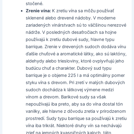
stočené.
Zrenie vína:
K zretiu vína sa môžu používať
sklenené alebo drevené nádoby. V moderne
zariadených vinárstvach sú to väčšinou nerezové
nádrže. V posledných desaťročiach sa hojne
používajú k zretiu dubové sudy, hlavne typu
barrique. Zrenie v drevených sudoch dodáva vínu
ďalšie chuťové a aromatické látky, ako sú laktóny,
aldehydy alebo triesloviny, ktoré ovplyvňujú jeho
budúcu chuť a charakter. Dubový sud typu
barrique je o objeme 225 l a má optimálny pomer
styku vína s drevom. Pri zretí v malých dubových
sudoch dochádza k látkovej výmene medzi
vínom a drevom. Barikové sudy sa však
nepoužívajú iba preto, aby sa do vína dostal tón
vanilky, ale hlavne z dôvodu zretia v prirodzenom
prostredí. Sudy typu barrique sa používajú k zretiu
vína iba trikrát. Niektoré druhy vín sa nechávajú
zrieť na jemných kvasničných kaloch, táto