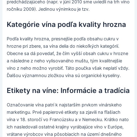
predchádzajúceho (napr. v júni 2010 sme uviedli na trh víno
ročníku 2009). Jedinou výnimkou je tzv.
Kategórie vína podľa kvality hrozna
Podľa kvality hrozna, presnejšie podľa obsahu cukru v
hrozne pri zbere, sa vína delia do niekoľkých kategórií.
Obecne sa dá povedať, že čím vyšší obsah cukru v hrozne
a následne z neho vylisovaného muštu, tým kvalitnejšie
víno z neho možno vyrobiť. Táto poučka však neplatí vždy.
Ďalšou významnou zložkou vína sú organické kyseliny.
Etikety na víne: Informácie a tradícia
Označovanie vína patrí k najstarším prvkom vinárskeho
marketingu. Prvé papierové etikety sa zjavili na fľašiach
vína v 18. storočí vo Francúzsku a v Nemecku. Krátko nato
ich nasledovali ostatné krajiny vyrábajúce víno v Európe,
vrátane výrobcov vína pôsobiacich na území dnešného