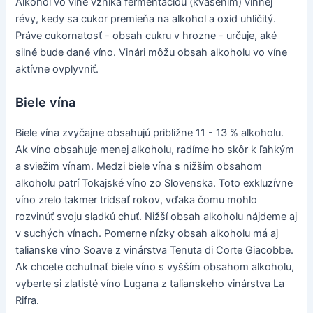
Alkohol vo víne vzniká fermentáciou (kvasením) vínnej
révy, kedy sa cukor premieňa na alkohol a oxid uhličitý.
Práve cukornatosť - obsah cukru v hrozne - určuje, aké
silné bude dané víno. Vinári môžu obsah alkoholu vo víne
aktívne ovplyvniť.
Biele vína
Biele vína zvyčajne obsahujú približne 11 - 13 % alkoholu.
Ak víno obsahuje menej alkoholu, radíme ho skôr k ľahkým
a sviežim vínam. Medzi biele vína s nižším obsahom
alkoholu patrí Tokajské víno zo Slovenska. Toto exkluzívne
víno zrelo takmer tridsať rokov, vďaka čomu mohlo
rozvinúť svoju sladkú chuť. Nižší obsah alkoholu nájdeme aj
v suchých vínach. Pomerne nízky obsah alkoholu má aj
talianske víno Soave z vinárstva Tenuta di Corte Giacobbe.
Ak chcete ochutnať biele víno s vyšším obsahom alkoholu,
vyberte si zlatisté víno Lugana z talianskeho vinárstva La
Rifra.