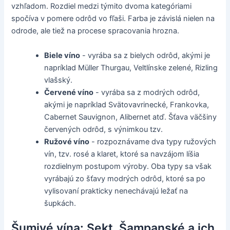
vzhľadom. Rozdiel medzi týmito dvoma kategóriami
spočíva v pomere odrôd vo fľaši. Farba je závislá nielen na
odrode, ale tiež na procese spracovania hrozna.
Biele víno
- vyrába sa z bielych odrôd, akými je
napríklad Müller Thurgau, Veltlínske zelené, Rizling
vlašský.
Červené víno
- vyrába sa z modrých odrôd,
akými je napríklad Svätovavrinecké, Frankovka,
Cabernet Sauvignon, Alibernet atď. Šťava väčšiny
červených odrôd, s výnimkou tzv.
Ružové víno
- rozpoznávame dva typy ružových
vín, tzv. rosé a klaret, ktoré sa navzájom líšia
rozdielnym postupom výroby. Oba typy sa však
vyrábajú zo šťavy modrých odrôd, ktoré sa po
vylisovaní prakticky nenechávajú ležať na
šupkách.
Šumivé vína: Sekt, Šampanské a ich