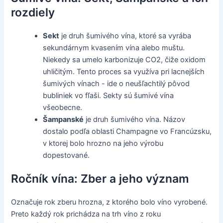
rozdiely
Sekt
je druh šumivého vína, ktoré sa vyrába
sekundárnym kvasením vína alebo muštu.
Niekedy sa umelo karbonizuje CO2, čiže oxidom
uhličitým. Tento proces sa využíva pri lacnejších
šumivých vínach - ide o neušľachtilý pôvod
bubliniek vo fľaši. Sekty sú šumivé vína
všeobecne.
Šampanské
je druh šumivého vína. Názov
dostalo podľa oblasti Champagne vo Francúzsku,
v ktorej bolo hrozno na jeho výrobu
dopestované.
Ročník vína: Zber a jeho význam
Označuje rok zberu hrozna, z ktorého bolo víno vyrobené.
Preto každý rok prichádza na trh víno z roku