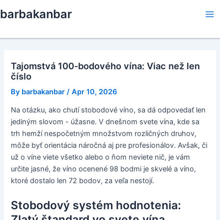
Skip
barbakanbar
to
Ma
content
Me
Tajomstvá 100-bodového vína: Viac než len
číslo
By
barbakanbar
/
Apr 10, 2026
Na otázku, ako chutí stobodové víno, sa dá odpovedať len
jediným slovom - úžasne. V dnešnom svete vína, kde sa
trh hemží nespočetným množstvom rozličných druhov,
môže byť orientácia náročná aj pre profesionálov. Avšak, či
už o víne viete všetko alebo o ňom neviete nič, je vám
určite jasné, že víno ocenené 98 bodmi je skvelé a víno,
ktoré dostalo len 72 bodov, za veľa nestojí.
Stobodový systém hodnotenia:
Zlatý štandard vo svete vína