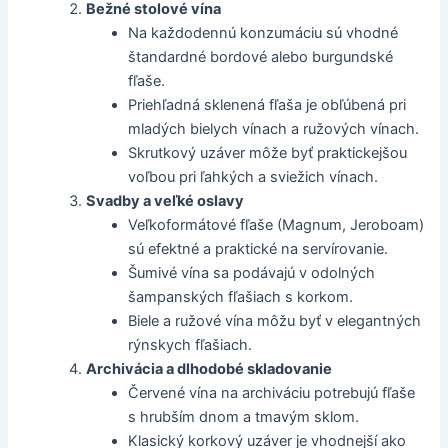
Bežné stolové vína
Na každodennú konzumáciu sú vhodné
štandardné bordové alebo burgundské
fľaše.
Priehľadná sklenená fľaša je obľúbená pri
mladých bielych vínach a ružových vínach.
Skrutkový uzáver môže byť praktickejšou
voľbou pri ľahkých a sviežich vínach.
Svadby a veľké oslavy
Veľkoformátové fľaše (Magnum, Jeroboam)
sú efektné a praktické na servírovanie.
Šumivé vína sa podávajú v odolných
šampanských fľašiach s korkom.
Biele a ružové vína môžu byť v elegantných
rýnskych fľašiach.
Archivácia a dlhodobé skladovanie
Červené vína na archiváciu potrebujú fľaše
s hrubším dnom a tmavým sklom.
Klasický korkový uzáver je vhodnejší ako