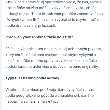
vína. Vinári, someliéri aj spotrebitelia vedia, že tvar, farba a
objem fľaše na víno môžu ovplyvniť jeho kvalitu, chuť a
celkový dojem. Tento článok vám pomôže zorientovať sa v
rôznych typoch fliaš na víno a vybrať si tú najvhodnejšiu
podľa druhu vína aj príležitosti.
Prečo je výber správnej fľaše dôležitý?
Fľaša na víno nie je len obalom, ale aj ochranným prvkom,
ktorý chráni nápoj pred svetlom, teplotnými výkyvmi a
oxidáciou. Okrem toho správne zvolená sklenená fľaša
podčiarkuje charakter vína a dodáva mu punc originality.
Typy fliaš na víno podľa odrody
Vinohradníci a vinári používajú rôzne typy fliaš na víno
podľa geografického pôvodu a charakteristík daného
nápoja. Tu sú najznámejšie typy: