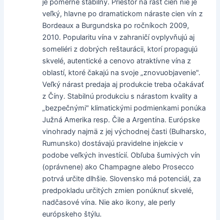
je pomerne stabilný. Priestor na rast cien nie je
veľký, hlavne po dramatickom náraste cien vín z
Bordeaux a Burgundska po ročníkoch 2009,
2010. Popularitu vína v zahraničí ovplyvňujú aj
someliéri z dobrých reštaurácii, ktorí propagujú
skvelé, autentické a cenovo atraktívne vína z
oblastí, ktoré čakajú na svoje „znovuobjavenie".
Veľký nárast predaja aj produkcie treba očakávať
z Číny. Stabilnú produkciu s nárastom kvality a
„bezpečnými" klimatickými podmienkami ponúka
Južná Amerika resp. Čile a Argentína. Európske
vinohrady najmä z jej východnej časti (Bulharsko,
Rumunsko) dostávajú pravidelne injekcie v
podobe veľkých investícií. Obľuba šumivých vín
(oprávnene) ako Champagne alebo Prosecco
potrvá určite dlhšie. Slovensko má potenciál, za
predpokladu určitých zmien ponúknuť skvelé,
nadčasové vína. Nie ako ikony, ale perly
európskeho štýlu.