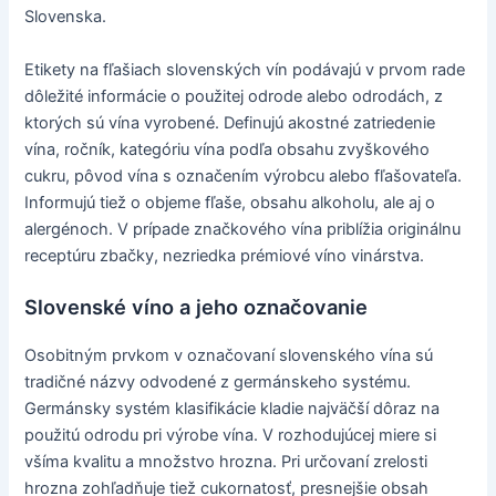
Slovenska.
Etikety na fľašiach slovenských vín podávajú v prvom rade
dôležité informácie o použitej odrode alebo odrodách, z
ktorých sú vína vyrobené. Definujú akostné zatriedenie
vína, ročník, kategóriu vína podľa obsahu zvyškového
cukru, pôvod vína s označením výrobcu alebo fľašovateľa.
Informujú tiež o objeme fľaše, obsahu alkoholu, ale aj o
alergénoch. V prípade značkového vína priblížia originálnu
receptúru zbačky, nezriedka prémiové víno vinárstva.
Slovenské víno a jeho označovanie
Osobitným prvkom v označovaní slovenského vína sú
tradičné názvy odvodené z germánskeho systému.
Germánsky systém klasifikácie kladie najväčší dôraz na
použitú odrodu pri výrobe vína. V rozhodujúcej miere si
všíma kvalitu a množstvo hrozna. Pri určovaní zrelosti
hrozna zohľadňuje tiež cukornatosť, presnejšie obsah