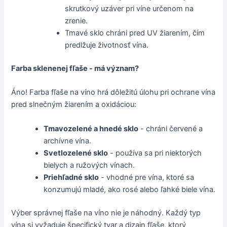
skrutkový uzáver pri víne určenom na
zrenie.
Tmavé sklo chráni pred UV žiarením, čím
predlžuje životnosť vína.
Farba sklenenej fľaše - má význam?
Áno! Farba fľaše na víno hrá dôležitú úlohu pri ochrane vína
pred slnečným žiarením a oxidáciou:
Tmavozelené a hnedé sklo
- chráni červené a
archívne vína.
Svetlozelené sklo
- používa sa pri niektorých
bielych a ružových vínach.
Priehľadné sklo
- vhodné pre vína, ktoré sa
konzumujú mladé, ako rosé alebo ľahké biele vína.
Výber správnej fľaše na víno nie je náhodný. Každý typ
vína si vyžaduje špecifický tvar a dizajn fľaše, ktorý