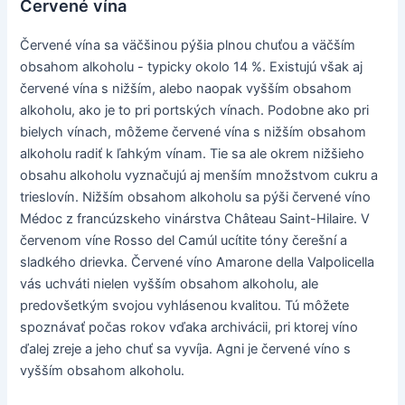
Červené vína
Červené vína sa väčšinou pýšia plnou chuťou a väčším
obsahom alkoholu - typicky okolo 14 %. Existujú však aj
červené vína s nižším, alebo naopak vyšším obsahom
alkoholu, ako je to pri portských vínach. Podobne ako pri
bielych vínach, môžeme červené vína s nižším obsahom
alkoholu radiť k ľahkým vínam. Tie sa ale okrem nižšieho
obsahu alkoholu vyznačujú aj menším množstvom cukru a
trieslovín. Nižším obsahom alkoholu sa pýši červené víno
Médoc z francúzskeho vinárstva Château Saint-Hilaire. V
červenom víne Rosso del Camúl ucítite tóny čerešní a
sladkého drievka. Červené víno Amarone della Valpolicella
vás uchváti nielen vyšším obsahom alkoholu, ale
predovšetkým svojou vyhlásenou kvalitou. Tú môžete
spoznávať počas rokov vďaka archivácii, pri ktorej víno
ďalej zreje a jeho chuť sa vyvíja. Agni je červené víno s
vyšším obsahom alkoholu.