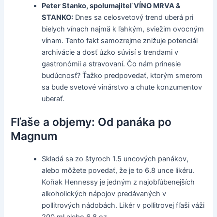
Peter Stanko, spolumajiteľ VÍNO MRVA &
STANKO:
Dnes sa celosvetový trend uberá pri
bielych vínach najmä k ľahkým, sviežim ovocným
vínam. Tento fakt samozrejme znižuje potenciál
archivácie a dosť úzko súvisí s trendami v
gastronómii a stravovaní. Čo nám prinesie
budúcnosť? Ťažko predpovedať, ktorým smerom
sa bude svetové vinárstvo a chute konzumentov
uberať.
Fľaše a objemy: Od panáka po
Magnum
Skladá sa zo štyroch 1.5 uncových panákov,
alebo môžete povedať, že je to 6.8 unce likéru.
Koňak Hennessy je jedným z najobľúbenejších
alkoholických nápojov predávaných v
pollitrových nádobách. Likér v pollitrovej fľaši váži
200 ml alebo 6.8 oz.