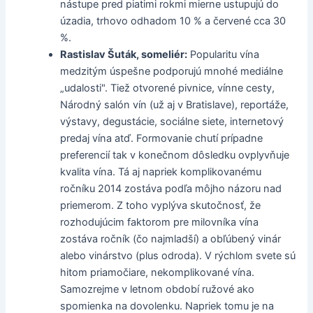
nástupe pred piatimi rokmi mierne ustupujú do
úzadia, trhovo odhadom 10 % a červené cca 30
%.
Rastislav Šuták, someliér:
Popularitu vína
medzitým úspešne podporujú mnohé mediálne
„udalosti". Tiež otvorené pivnice, vínne cesty,
Národný salón vín (už aj v Bratislave), reportáže,
výstavy, degustácie, sociálne siete, internetový
predaj vína atď. Formovanie chutí prípadne
preferencií tak v konečnom dôsledku ovplyvňuje
kvalita vína. Tá aj napriek komplikovanému
ročníku 2014 zostáva podľa môjho názoru nad
priemerom. Z toho vyplýva skutočnosť, že
rozhodujúcim faktorom pre milovníka vína
zostáva ročník (čo najmladší) a obľúbený vinár
alebo vinárstvo (plus odroda). V rýchlom svete sú
hitom priamočiare, nekomplikované vína.
Samozrejme v letnom období ružové ako
spomienka na dovolenku. Napriek tomu je na