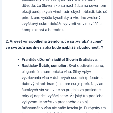
dôvodu, že Slovensko sa nachádza na severnom
okraji európskych vinohradníckych oblastí, kde sú
prirodzene vyššie kyselinky a vhodne zvolený
zvyškový cukor dokáže vytvoriť vo víne väčšiu
komplexnosť a harmóniu.
2. Aj svet vína podlieha trendom, čo sa „vyrába“ a „pije“
vo svete/u nás dnes a aká bude najbližšia budúcnosť…?
František Duroň, riaditeľ Slowin Bratislava:
…
Rastislav Šuták, someliér:
Svet obdivuje suché,
elegantné a harmonické vína. Silný vplyv
vyzrievania vína v dubových sudoch (prípadne s
dubovými hoblinami), za pár eur je preč. Najviac
šumivých vín vo svete sa predalo za posledné
roky aj napriek vyššej cene. Ázijský trh podlieha
výkyvom. Množstvo predaného ako aj
falšovaného vína ale stále fascinuje. Európsky trh