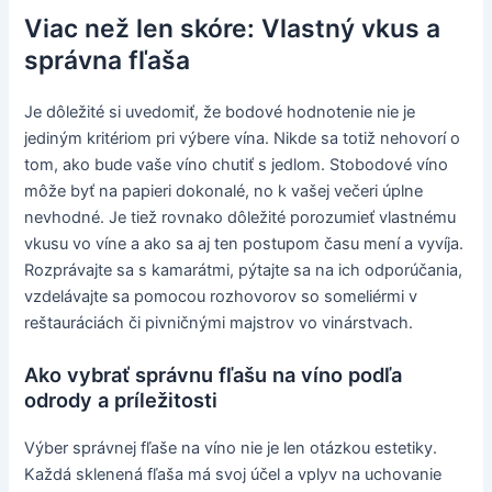
Viac než len skóre: Vlastný vkus a
správna fľaša
Je dôležité si uvedomiť, že bodové hodnotenie nie je
jediným kritériom pri výbere vína. Nikde sa totiž nehovorí o
tom, ako bude vaše víno chutiť s jedlom. Stobodové víno
môže byť na papieri dokonalé, no k vašej večeri úplne
nevhodné. Je tiež rovnako dôležité porozumieť vlastnému
vkusu vo víne a ako sa aj ten postupom času mení a vyvíja.
Rozprávajte sa s kamarátmi, pýtajte sa na ich odporúčania,
vzdelávajte sa pomocou rozhovorov so someliérmi v
reštauráciách či pivničnými majstrov vo vinárstvach.
Ako vybrať správnu fľašu na víno podľa
odrody a príležitosti
Výber správnej fľaše na víno nie je len otázkou estetiky.
Každá sklenená fľaša má svoj účel a vplyv na uchovanie