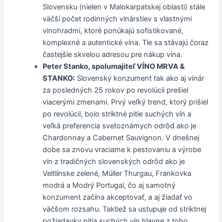
Slovensku (nielen v Malokarpatskej oblasti) stále
väčší počet rodinných vinárstiev s vlastnými
vinohradmi, ktoré ponúkajú sofistikované,
komplexné a autentické vína. Tie sa stávajú čoraz
častejšie skvelou adresou pre nákup vína.
Peter Stanko, spolumajiteľ VÍNO MRVA &
STANKO:
Slovenský konzument tak ako aj vinár
za posledných 25 rokov po revolúcii prešiel
viacerými zmenami. Prvý veľký trend, ktorý prišiel
po revolúcii, bolo striktné pitie suchých vín a
veľká preferencia svetoznámych odrôd ako je
Chardonnay a Cabernet Sauvignon. V dnešnej
dobe sa znovu vraciame k pestovaniu a výrobe
vín z tradičných slovenských odrôd ako je
Veltlínske zelené, Müller Thurgau, Frankovka
modrá a Modrý Portugal, čo aj samotný
konzument začína akceptovať, a aj žiadať vo
väčšom rozsahu. Taktiež sa ustupuje od striktnej
požiadavky pitia suchých vín hlavne z toho