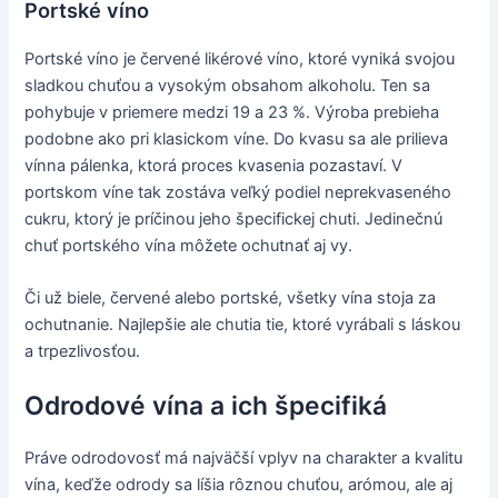
Portské víno
Portské víno je červené likérové víno, ktoré vyniká svojou
sladkou chuťou a vysokým obsahom alkoholu. Ten sa
pohybuje v priemere medzi 19 a 23 %. Výroba prebieha
podobne ako pri klasickom víne. Do kvasu sa ale prilieva
vínna pálenka, ktorá proces kvasenia pozastaví. V
portskom víne tak zostáva veľký podiel neprekvaseného
cukru, ktorý je príčinou jeho špecifickej chuti. Jedinečnú
chuť portského vína môžete ochutnať aj vy.
Či už biele, červené alebo portské, všetky vína stoja za
ochutnanie. Najlepšie ale chutia tie, ktoré vyrábali s láskou
a trpezlivosťou.
Odrodové vína a ich špecifiká
Práve odrodovosť má najväčší vplyv na charakter a kvalitu
vína, keďže odrody sa líšia rôznou chuťou, arómou, ale aj