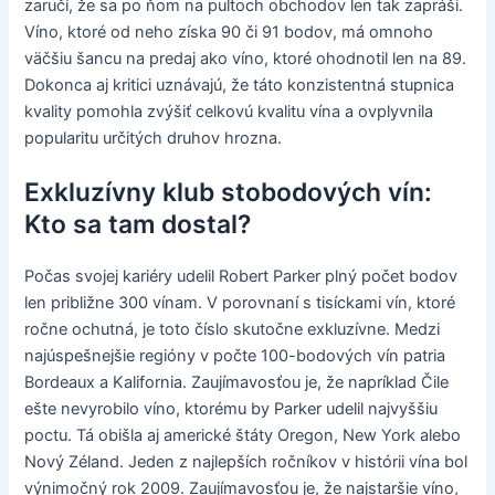
zaručí, že sa po ňom na pultoch obchodov len tak zapráši.
Víno, ktoré od neho získa 90 či 91 bodov, má omnoho
väčšiu šancu na predaj ako víno, ktoré ohodnotil len na 89.
Dokonca aj kritici uznávajú, že táto konzistentná stupnica
kvality pomohla zvýšiť celkovú kvalitu vína a ovplyvnila
popularitu určitých druhov hrozna.
Exkluzívny klub stobodových vín:
Kto sa tam dostal?
Počas svojej kariéry udelil Robert Parker plný počet bodov
len približne 300 vínam. V porovnaní s tisíckami vín, ktoré
ročne ochutná, je toto číslo skutočne exkluzívne. Medzi
najúspešnejšie regióny v počte 100-bodových vín patria
Bordeaux a Kalifornia. Zaujímavosťou je, že napríklad Čile
ešte nevyrobilo víno, ktorému by Parker udelil najvyššiu
poctu. Tá obišla aj americké štáty Oregon, New York alebo
Nový Zéland. Jeden z najlepších ročníkov v histórii vína bol
výnimočný rok 2009. Zaujímavosťou je, že najstaršie víno,