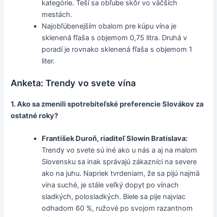
kategórie. Teší sa obľube skôr vo väčších
mestách.
Najobľúbenejším obalom pre kúpu vína je
sklenená fľaša s objemom 0,75 litra. Druhá v
poradí je rovnako sklenená fľaša s objemom 1
liter.
Anketa: Trendy vo svete vína
1. Ako sa zmenili spotrebiteľské preferencie Slovákov za
ostatné roky?
František Duroň, riaditeľ Slowin Bratislava:
Trendy vo svete sú iné ako u nás a aj na malom
Slovensku sa inak správajú zákazníci na severe
ako na juhu. Napriek tvrdeniam, že sa pijú najmä
vína suché, je stále veľký dopyt po vínach
sladkých, polosladkých. Biele sa pije najviac
odhadom 60 %, ružové po svojom razantnom