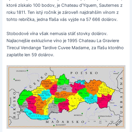
ktoré získalo 100 bodov, je Chateau d’Yquem, Sauternes z
roku 1811. Ten istý ročník je zároveň najdrahším vínom z
tohto rebríčka, jedna fľaša vás vyjde na 57 666 dolárov.
Stobodové vína však nemusia stáť stovky dolárov.
Najlacnejšie exkluzívne víno je 1995 Chateau La Graviere
Tirecul Vendange Tardive Cuvee Madame, za fľašu ktorého
zaplatíte len 59 dolárov.