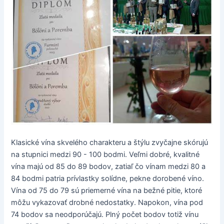
Klasické vína skvelého charakteru a štýlu zvyčajne skórujú
na stupnici medzi 90 - 100 bodmi. Veľmi dobré, kvalitné
vína majú od 85 do 89 bodov, zatiaľ čo vínam medzi 80 a
84 bodmi patria prívlastky solídne, pekne dorobené víno.
Vína od 75 do 79 sú priemerné vína na bežné pitie, ktoré
môžu vykazovať drobné nedostatky. Napokon, vína pod
74 bodov sa neodporúčajú. Plný počet bodov totiž vínu