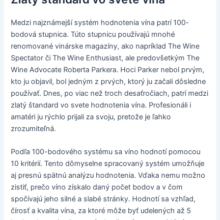
Medzi najznámejší systém hodnotenia vína patrí 100-
bodová stupnica. Túto stupnicu používajú mnohé
renomované vinárske magazíny, ako napríklad The Wine
Spectator či The Wine Enthusiast, ale predovšetkým The
Wine Advocate Roberta Parkera. Hoci Parker nebol prvým,
kto ju objavil, bol jedným z prvých, ktorý ju začali dôsledne
používať. Dnes, po viac než troch desaťročiach, patrí medzi
zlatý štandard vo svete hodnotenia vína. Profesionáli i
amatéri ju rýchlo prijali za svoju, pretože je ľahko
zrozumiteľná.
Podľa 100-bodového systému sa víno hodnotí pomocou
10 kritérií. Tento dômyselne spracovaný systém umožňuje
aj presnú spätnú analýzu hodnotenia. Vďaka nemu možno
zistiť, prečo víno získalo daný počet bodov a v čom
spočívajú jeho silné a slabé stránky. Hodnotí sa vzhľad,
čírosť a kvalita vína, za ktoré môže byť udelených až 5