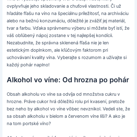
ovplyvňuje jeho skladovanie a chuťové vlastnosti. Či už
hľadáte fľašu na víno na špeciálnu príležitosť, na archiváciu
alebo na bežnú konzumáciu, dôležité je zvážiť jej materiál,
tvar a farbu. Vďaka správnemu výberu si môžete byť istí, že
váš obľúbený nápoj zostane v tej najlepšej kondícii.
Nezabudnite, že správna sklenená fľaša nie je len
estetickým doplnkom, ale kľúčovým faktorom pri
uchovávaní kvality vína. Vyberajte s rozumom a užívajte si
každý pohár naplno!
Alkohol vo víne: Od hrozna po pohár
Obsah alkoholu vo víne sa odvíja od množstva cukru v
hrozne. Práve cukor hrá dôležitú rolu pri kvasení, pretože
bez neho by alkohol vo víne vôbec nevznikol. Vedeli ste, že
sa obsah alkoholu v bielom a červenom víne líši? A ako je
na tom portské víno?