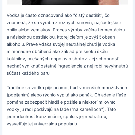
Vodka je často označovaná ako "čistý destilát", čo
znamená, že sa vyrába z rôznych surovín, najčastejšie z
obilia alebo zemiakov. Proces výroby začína fermentáciou
a následnou destiláciou, ktorej cieľom je zvýšiť obsah
alkoholu. Práve vďaka svojej neutrálnej chuti je vodka
mimoriadne obľúbená ako základ pre širokú škálu
koktailov, miešaných nápojov a shotov. Jej schopnosť
nechať vyniknúť ostatné ingrediencie z nej robí nevyhnutnú
súčasť každého baru.
Tradične sa vodka pije priamo, buď v menších množstvách
(popíjaním) alebo rýchlo vypitá ako panák. Chladenie fľaše
pomáha zabezpečiť hladšie požitie a niektorí milovníci
vodky ju radi podávajú na ľade ("na kameňoch"). Táto
jednoduchosť konzumácie, spolu s jej neutralitou,
vysvetľuje jej univerzálnu popularitu.