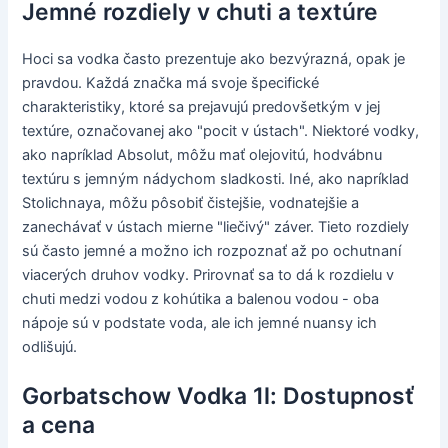
Jemné rozdiely v chuti a textúre
Hoci sa vodka často prezentuje ako bezvýrazná, opak je
pravdou. Každá značka má svoje špecifické
charakteristiky, ktoré sa prejavujú predovšetkým v jej
textúre, označovanej ako "pocit v ústach". Niektoré vodky,
ako napríklad Absolut, môžu mať olejovitú, hodvábnu
textúru s jemným nádychom sladkosti. Iné, ako napríklad
Stolichnaya, môžu pôsobiť čistejšie, vodnatejšie a
zanechávať v ústach mierne "liečivý" záver. Tieto rozdiely
sú často jemné a možno ich rozpoznať až po ochutnaní
viacerých druhov vodky. Prirovnať sa to dá k rozdielu v
chuti medzi vodou z kohútika a balenou vodou - oba
nápoje sú v podstate voda, ale ich jemné nuansy ich
odlišujú.
Gorbatschow Vodka 1l: Dostupnosť
a cena