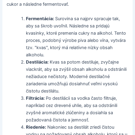
cukor a následne fermentovať.
Fermentácia:
Surovina sa najprv spracuje tak,
aby sa škrob uvoľnil. Následne sa pridajú
kvasinky, ktoré premenia cukry na alkohol. Tento
proces, podobný výrobe piva alebo vína, vytvára
tzv. "kvas", ktorý má relatívne nízky obsah
alkoholu.
Destilácia:
Kvas sa potom destiluje, zvyčajne
viackrát, aby sa zvýšil obsah alkoholu a odstránili
nežiaduce nečistoty. Moderné destilačné
zariadenia umožňujú dosiahnuť veľmi vysokú
čistotu destilátu.
Filtrácia:
Po destilácii sa vodka často filtruje,
napríklad cez drevené uhlie, aby sa odstránili
zvyšné aromatické zlúčeniny a dosiahla sa
požadovaná čistota a jemnosť.
Riedenie:
Nakoniec sa destilát zriedi čistou
vodou na požadovaný obsah alkoholu, ktorý sa u