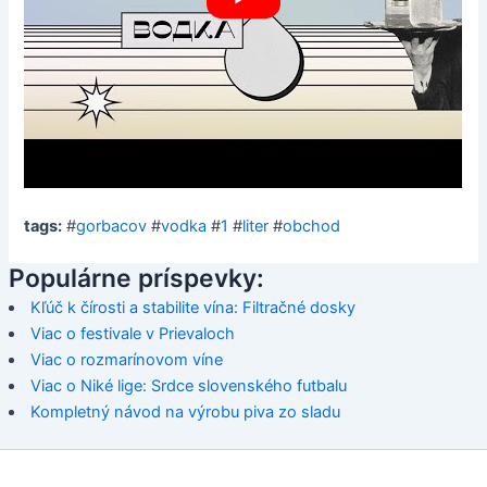
tags:
#
gorbacov
#
vodka
#
1
#
liter
#
obchod
Populárne príspevky:
Kľúč k čírosti a stabilite vína: Filtračné dosky
Viac o festivale v Prievaloch
Viac o rozmarínovom víne
Viac o Niké lige: Srdce slovenského futbalu
Kompletný návod na výrobu piva zo sladu