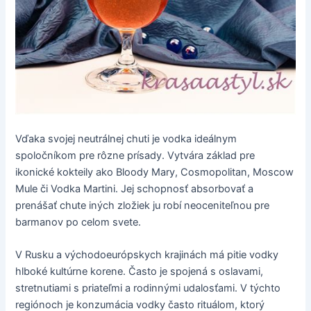
Vďaka svojej neutrálnej chuti je vodka ideálnym
spoločníkom pre rôzne prísady. Vytvára základ pre
ikonické kokteily ako Bloody Mary, Cosmopolitan, Moscow
Mule či Vodka Martini. Jej schopnosť absorbovať a
prenášať chute iných zložiek ju robí neoceniteľnou pre
barmanov po celom svete.
V Rusku a východoeurópskych krajinách má pitie vodky
hlboké kultúrne korene. Často je spojená s oslavami,
stretnutiami s priateľmi a rodinnými udalosťami. V týchto
regiónoch je konzumácia vodky často rituálom, ktorý