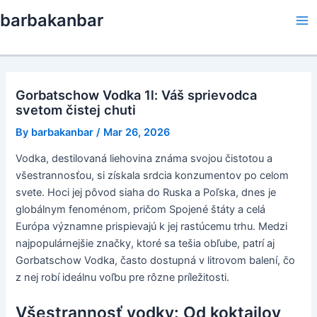
Skip
barbakanbar
to
Ma
content
Me
Gorbatschow Vodka 1l: Váš sprievodca
svetom čistej chuti
By
barbakanbar
/
Mar 26, 2026
Vodka, destilovaná liehovina známa svojou čistotou a
všestrannosťou, si získala srdcia konzumentov po celom
svete. Hoci jej pôvod siaha do Ruska a Poľska, dnes je
globálnym fenoménom, pričom Spojené štáty a celá
Európa významne prispievajú k jej rastúcemu trhu. Medzi
najpopulárnejšie značky, ktoré sa tešia obľube, patrí aj
Gorbatschow Vodka, často dostupná v litrovom balení, čo
z nej robí ideálnu voľbu pre rôzne príležitosti.
Všestrannosť vodky: Od koktailov