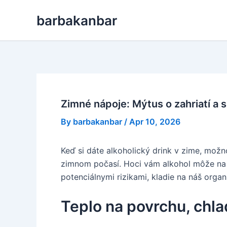
Skip
barbakanbar
to
content
Zimné nápoje: Mýtus o zahriatí a s
By
barbakanbar
/
Apr 10, 2026
Keď si dáte alkoholický drink v zime, mož
zimnom počasí. Hoci vám alkohol môže na ch
potenciálnymi rizikami, kladie na náš org
Teplo na povrchu, chlad