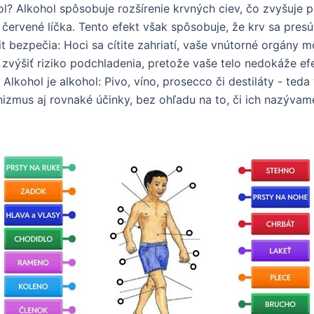
ol? Alkohol spôsobuje rozšírenie krvných ciev, čo zvyšuje 
červené líčka. Tento efekt však spôsobuje, že krv sa presúv
cit bezpečia: Hoci sa cítite zahriatí, vaše vnútorné orgány 
 zvýšiť riziko podchladenia, pretože vaše telo nedokáže efe
. Alkohol je alkohol: Pivo, víno, prosecco či destiláty - te
izmus aj rovnaké účinky, bez ohľadu na to, či ich nazývam