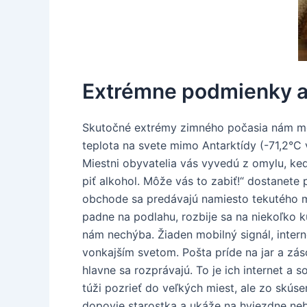
Extrémne podmienky a 
Skutočné extrémy zimného počasia nám môž
teplota na svete mimo Antarktídy (-71,2°C v
Miestni obyvatelia vás vyvedú z omylu, keď
piť alkohol. Môže vás to zabiť!“ dostanete
obchode sa predávajú namiesto tekutého m
padne na podlahu, rozbije sa na niekoľko 
nám nechýba. Žiaden mobilný signál, interne
vonkajším svetom. Pošta príde na jar a zás
hlavne sa rozprávajú. To je ich internet a 
túži pozrieť do veľkých miest, ale zo skúsen
dopovie starostka a ukáže na hviezdne neb