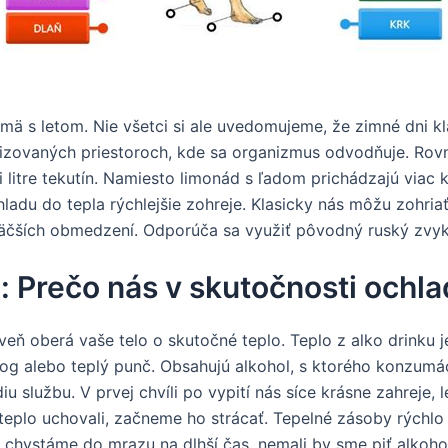
mä s letom. Nie všetci si ale uvedomujeme, že zimné dni k
atizovaných priestoroch, kde sa organizmus odvodňuje. Rov
 litre tekutín. Namiesto limonád s ľadom prichádzajú viac k
ladu do tepla rýchlejšie zohreje. Klasicky nás môžu zohriať
 väčších obmedzení. Odporúča sa využiť pôvodný ruský zvyk
a: Prečo nás v skutočnosti ochl
oveň oberá vaše telo o skutočné teplo. Teplo z alko drinku je
grog alebo teplý punč. Obsahujú alkohol, s ktorého konzumá
u službu. V prvej chvíli po vypití nás síce krásne zahrej
teplo uchovali, začneme ho strácať. Tepelné zásoby rýchlo
a chystáme do mrazu na dlhší čas, nemali by sme piť alkoho