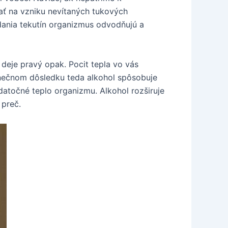
ať na vzniku nevítaných tukových
odania tekutín organizmus odvodňujú a
 deje pravý opak. Pocit tepla vo vás
nečnom dôsledku teda alkohol spôsobuje
datočné teplo organizmu. Alkohol rozširuje
 preč.