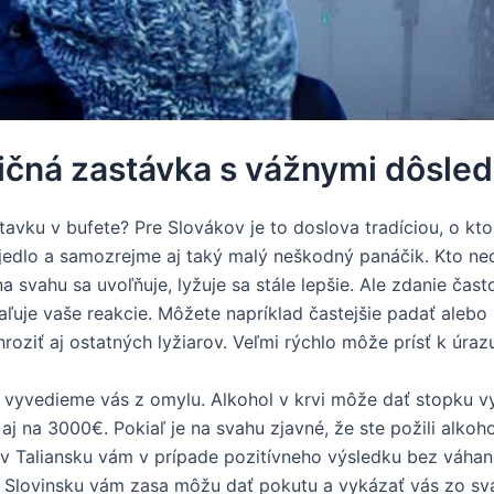
dičná zastávka s vážnymi dôsle
ku v bufete? Pre Slovákov je to doslova tradíciou, o ktorej 
é jedlo a samozrejme aj taký malý neškodný panáčik. Kto ne
vahu sa uvoľňuje, lyžuje sa stále lepšie. Ale zdanie často 
ľuje vaše reakcie. Môžete napríklad častejšie padať alebo 
roziť aj ostatných lyžiarov. Veľmi rýchlo môže prísť k úraz
“ vyvedieme vás z omylu. Alkohol v krvi môže dať stopku vy
 aj na 3000€. Pokiaľ je na svahu zjavné, že ste požili alko
d v Taliansku vám v prípade pozitívneho výsledku bez váh
Slovinsku vám zasa môžu dať pokutu a vykázať vás zo svahu