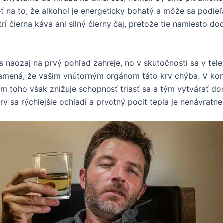
 na to, že alkohol je energeticky bohatý a môže sa podieľ
 čierna káva ani silný čierny čaj, pretože tie namiesto d
s naozaj na prvý pohľad zahreje, no v skutočnosti sa v tele
namená, že vašim vnútorným orgánom táto krv chýba. V ko
em toho však znižuje schopnosť triasť sa a tým vytvárať do
Krv sa rýchlejšie ochladí a prvotný pocit tepla je nenávratne