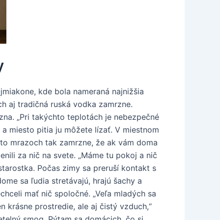
y
jmiakone, kde bola nameraná najnižšia
ách aj tradičná ruská vodka zamrzne.
zna. „Pri takýchto teplotách je nebezpečné
a miesto pitia ju môžete lízať. V miestnom
chto mrazoch tak zamrzne, že ak vám doma
ili za nič na svete. „Máme tu pokoj a nič
starostka. Počas zimy sa preruší kontakt s
ome sa ľudia stretávajú, hrajú šachy a
nechceli mať nič spoločné. „Veľa mladých sa
en krásne prostredie, ale aj čistý vzduch,“
vetelný smog. Pýtam sa domácich, čo si