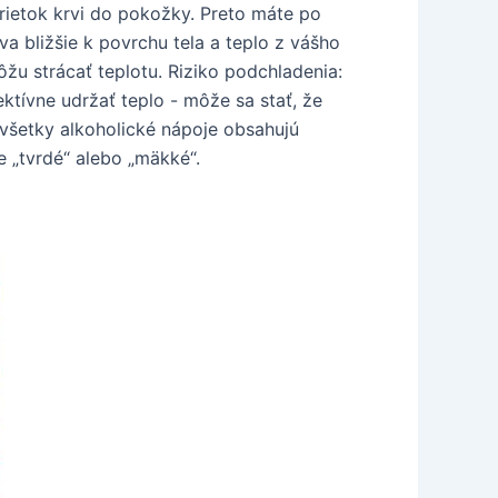
prietok krvi do pokožky. Preto máte po
a bližšie k povrchu tela a teplo z vášho
môžu strácať teplotu. Riziko podchladenia:
ktívne udržať teplo - môže sa stať, že
da všetky alkoholické nápoje obsahujú
e „tvrdé“ alebo „mäkké“.