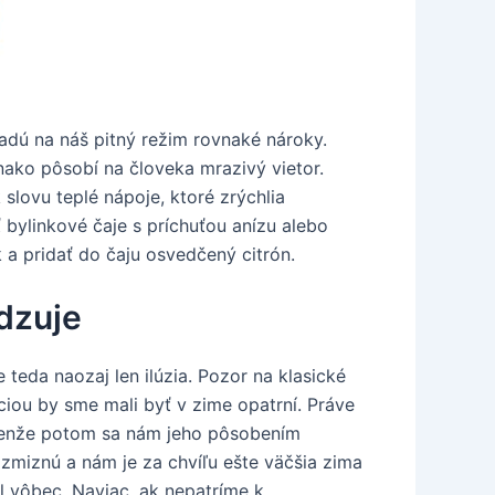
ladú na náš pitný režim rovnaké nároky.
nako pôsobí na človeka mrazivý vietor.
 slovu teplé nápoje, ktoré zrýchlia
 bylinkové čaje s príchuťou anízu alebo
 a pridať do čaju osvedčený citrón.
adzuje
 teda naozaj len ilúzia. Pozor na klasické
ciou by sme mali byť v zime opatrní. Práve
e, lenže potom sa nám jeho pôsobením
 zmiznú a nám je za chvíľu ešte väčšia zima
l vôbec. Naviac, ak nepatríme k