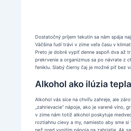
Dostatočný príjem tekutín sa nám spája naj
Väčšina ľudí trávi v zime veľa času v klim
Preto je dobré vypiť denne aspoň dva až tri
prekrvenie a organizmus sa po návrate z ch
feniklu. Slabý čierny čaj je možné piť bez
Alkohol ako ilúzia tepl
Alkohol vás síce na chvíľu zahreje, ale zár
„zahrievacie“ nápoje, ako je varené víno, 
v zime nám totiž alkohol poskytuje medvedi
roztiahnu cievy a my, namiesto aby sme si 
než pred vypitím nápoja na zahriatie. Ak s