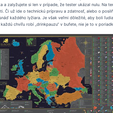
 a zalyžujete si len v prípade, že tester ukázal nulu. Na te
i. Či už ide o technickú prípravu a zdatnosť, alebo o posil
náď každého lyžiara. Je však veľmi dôležité, aby boli ľudia
 každú chvíľu robí „drinkpauzu“ v bufete, nie je to v poriadk