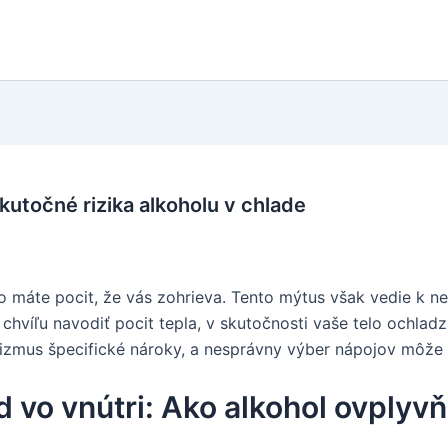
kutočné rizika alkoholu v chlade
no máte pocit, že vás zohrieva. Tento mýtus však vedie k
víľu navodiť pocit tepla, v skutočnosti vaše telo ochladz
anizmus špecifické nároky, a nesprávny výber nápojov môže
 vo vnútri: Ako alkohol ovplyvň