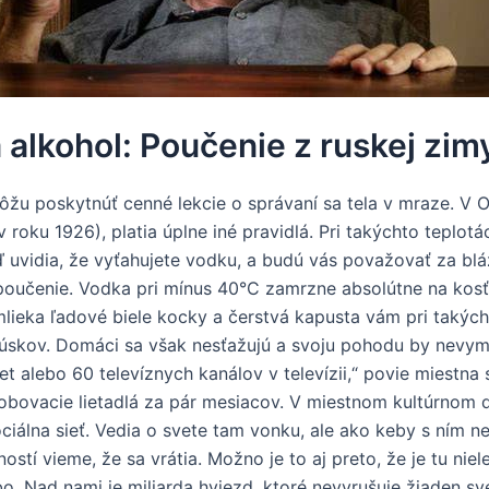
alkohol: Poučenie z ruskej zim
u poskytnúť cenné lekcie o správaní sa tela v mraze. V O
 roku 1926), platia úplne iné pravidlá. Pri takýchto teplot
 uvidia, že vyťahujete vodku, a budú vás považovať za blá
 poučenie. Vodka pri mínus 40°C zamrzne absolútne na kosť 
lieka ľadové biele kocky a čerstvá kapusta vám pri taký
kúskov. Domáci sa však nesťažujú a svoju pohodu by nevymen
t alebo 60 televíznych kanálov v televízii,“ povie miestna 
obovacie lietadlá za pár mesiacov. V miestnom kultúrnom d
sociálna sieť. Vedia o svete tam vonku, ale ako keby s ním 
ostí vieme, že sa vrátia. Možno je to aj preto, že je tu niel
o. Nad nami je miliarda hviezd, ktoré nevyrušuje žiaden s