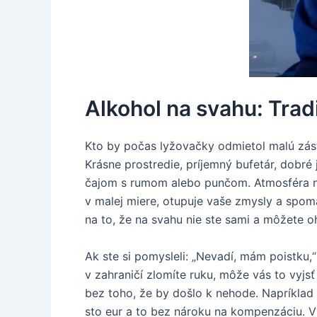
Alkohol na svahu: Tra
Kto by počas lyžovačky odmietol malú zástav
Krásne prostredie, príjemný bufetár, dobr
čajom s rumom alebo punčom. Atmosféra na s
v malej miere, otupuje vaše zmysly a spoma
na to, že na svahu nie ste sami a môžete oh
Ak ste si pomysleli: „Nevadí, mám poistku,
v zahraničí zlomíte ruku, môže vás to vyjsť
bez toho, že by došlo k nehode. Napríkla
sto eur a to bez nároku na kompenzáciu. V 