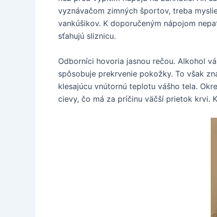
vyznávačom zimných športov, treba myslieť
vankúšikov. K doporučeným nápojom nepatrí
sťahujú sliznicu.
Odborníci hovoria jasnou rečou. Alkohol vá
spôsobuje prekrvenie pokožky. To však z
klesajúcu vnútornú teplotu vášho tela. Okr
cievy, čo má za príčinu väčší prietok krvi. 