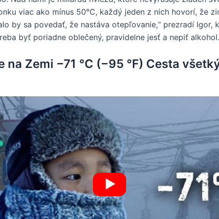
onku viac ako mínus 50°C, každý jeden z nich hovorí, že zim
alo by sa povedať, že nastáva otepľovanie,“ prezradí Igor, 
treba byť poriadne oblečený, pravidelne jesť a nepiť alkohol
ne na Zemi −71 °C (−95 °F) Cesta všetk