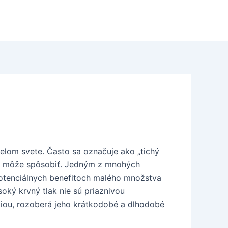
celom svete. Často sa označuje ako „tichý
ré môže spôsobiť. Jedným z mnohých
 potenciálnych benefitoch malého množstva
oký krvný tlak nie sú priaznivou
iou, rozoberá jeho krátkodobé a dlhodobé