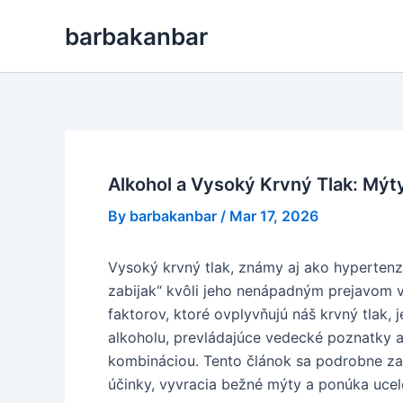
Skip
barbakanbar
to
content
Alkohol a Vysoký Krvný Tlak: Mýty
By
barbakanbar
/
Mar 17, 2026
Vysoký krvný tlak, známy aj ako hypertenzi
zabijak“ kvôli jeho nenápadným prejavom
faktorov, ktoré ovplyvňujú náš krvný tlak,
alkoholu, prevládajúce vedecké poznatky a
kombináciou. Tento článok sa podrobne z
účinky, vyvracia bežné mýty a ponúka ucele