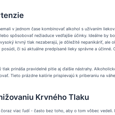
rtenzie
by nemali v jednom čase kombinovať alkohol s užívaním liek
alebo spôsobovať nežiaduce vedľajšie účinky. Ideálne by bol
a vysoký krvný tlak nezaberajú, je dôležité nepanikáriť, ale
 posúdi, či sú aktuálne predpísané lieky správne a účinné. 
lak prináša pravidelné pitie aj ďalšie nástrahy. Alkoholic
ť. Tieto prázdne kalórie prispievajú k priberaniu na váhe, 
nižovaniu Krvného Tlaku
i čoraz viac ľudí - často bez toho, aby o tom vôbec vedeli