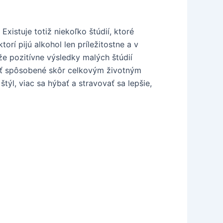
xistuje totiž niekoľko štúdií, ktoré
orí pijú alkohol len príležitostne a v
že pozitívne výsledky malých štúdií
byť spôsobené skôr celkovým životným
ýl, viac sa hýbať a stravovať sa lepšie,