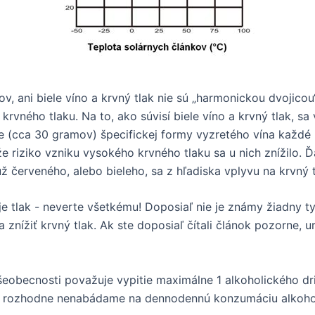
, ani biele víno a krvný tlak nie sú „harmonickou dvojicou“
vného tlaku. Na to, ako súvisí biele víno a krvný tlak, sa 
ice (cca 30 gramov) špecifickej formy vyzretého vína každ
 že riziko vzniku vysokého krvného tlaku sa u nich znížilo.
 už červeného, alebo bieleho, sa z hľadiska vplyvu na krvný t
je tlak - neverte všetkému! Doposiaľ nie je známy žiadny ty
ížiť krvný tlak. Ak ste doposiaľ čítali článok pozorne, ur
obecnosti považuje vypitie maximálne 1 alkoholického dri
k rozhodne nenabádame na dennodennú konzumáciu alkoho