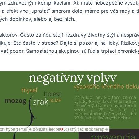
žnym zdravotným komplikáciám. Ak máte nebezpečne vysoký k
o a efektívne „upratať“ smerom dole, máme pre vás rady a 
ých doplnkov, alebo aj bez nich.
ktorov. Často za ňou stojí nezdravý životný štýl a nesprá
ajkuje. Ste často v strese? Dajte si pozor aj na lieky. Rizi
a dávať pozor. Samostatnou skupinou sú ľudia trpiaci chroni