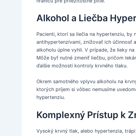
hranicu pre príležitostné pitie.
Alkohol a Liečba Hype
Pacienti, ktorí sa liečia na hypertenziu, 
antihypertenzívami, znižovať ich účinnosť 
alkoholu úplne vyhli. V prípade, že lieky n
Môže byť nutné zmeniť liečbu, pričom lekár
ďalšie možnosti kontroly krvného tlaku.
Okrem samotného vplyvu alkoholu na krvný t
ktorých príjem si vôbec nemusíme uvedomova
hypertenziu.
Komplexný Prístup k Z
Vysoký krvný tlak, alebo hypertenzia, tráp