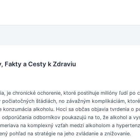
, Fakty a Cesty k Zdraviu
a, je chronické ochorenie, ktoré postihuje milióny ľudí po 
 v počiatočných štádiách, no závažným komplikáciám, kto
 je konzumácia alkoholu. Hoci sa občas objavia tvrdenia o
 odporúčania odborníkov poukazujú na to, že alkohol a vys
ameriava na komplexný vzťah medzi alkoholom a hypertenz
ný pohľad na stratégie na jeho zvládanie a znižovanie.