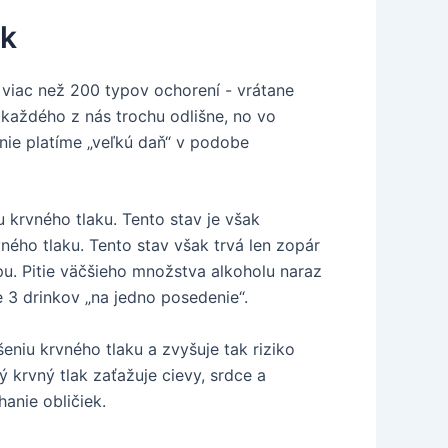
ak
 viac než 200 typov ochorení - vrátane
 každého z nás trochu odlišne, no vo
nie platíme „veľkú daň“ v podobe
krvného tlaku. Tento stav je však
ého tlaku. Tento stav však trvá len zopár
pu. Pitie väčšieho množstva alkoholu naraz
 3 drinkov „na jedno posedenie“.
eniu krvného tlaku a zvyšuje tak riziko
 krvný tlak zaťažuje cievy, srdce a
anie obličiek.