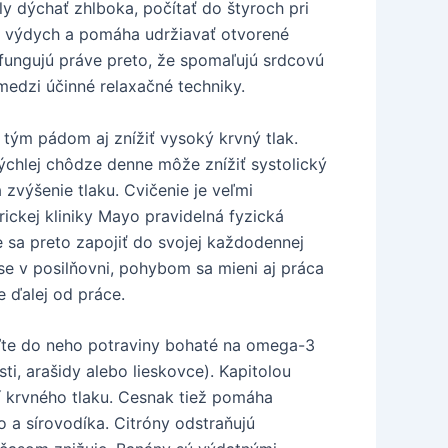
ly dýchať zhlboka, počítať do štyroch pri
e výdych a pomáha udržiavať otvorené
a fungujú práve preto, že spomaľujú srdcovú
 medzi účinné relaxačné techniky.
 tým pádom aj znížiť vysoký krvný tlak.
rýchlej chôdze denne môže znížiť systolický
zvýšenie tlaku. Cvičenie je veľmi
ickej kliniky Mayo pravidelná fyzická
te sa preto zapojiť do svojej každodennej
e v posilňovni, pohybom sa mieni aj práca
 ďalej od práce.
aďte do neho potraviny bohaté na omega-3
i, arašidy alebo lieskovce). Kapitolou
í krvného tlaku. Cesnak tiež pomáha
 a sírovodíka. Citróny odstraňujú