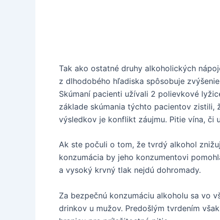
Tak ako ostatné druhy alkoholických nápojov
z dlhodobého hľadiska spôsobuje zvýšenie kr
Skúmaní pacienti užívali 2 polievkové lyž
základe skúmania týchto pacientov zistili,
výsledkov je konflikt záujmu. Pitie vína, či
Ak ste počuli o tom, že tvrdý alkohol znižu
konzumácia by jeho konzumentovi pomohla zn
a vysoký krvný tlak nejdú dohromady.
Za bezpečnú konzumáciu alkoholu sa vo vše
drinkov u mužov. Predošlým tvrdením vša