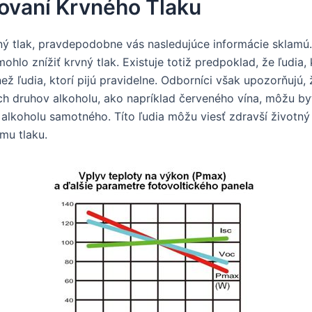
žovaní Krvného Tlaku
ý tlak, pravdepodobne vás nasledujúce informácie sklamú. E
o znížiť krvný tlak. Existuje totiž predpoklad, že ľudia, kt
ž ľudia, ktorí pijú pravidelne. Odborníci však upozorňujú, 
ch druhov alkoholu, ako napríklad červeného vína, môžu 
koholu samotného. Títo ľudia môžu viesť zdravší životný št
mu tlaku.