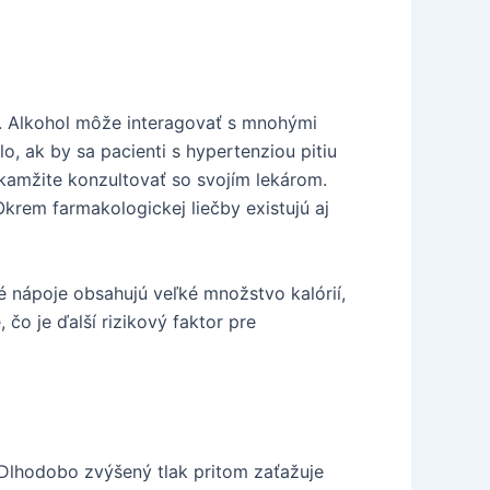
ov. Alkohol môže interagovať s mnohými
o, ak by sa pacienti s hypertenziou pitiu
 okamžite konzultovať so svojím lekárom.
Okrem farmakologickej liečby existujú aj
ké nápoje obsahujú veľké množstvo kalórií,
čo je ďalší rizikový faktor pre
. Dlhodobo zvýšený tlak pritom zaťažuje