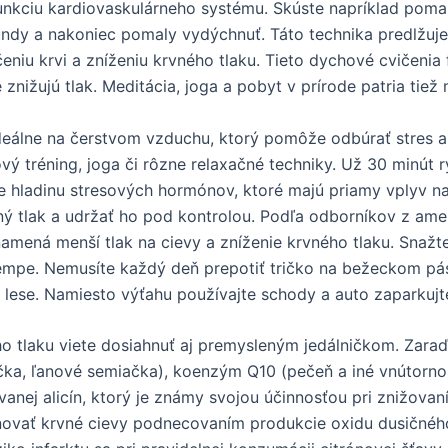
ú funkciu kardiovaskulárneho systému. Skúste napríklad poma
undy a nakoniec pomaly vydýchnuť. Táto technika predlžuj
čeniu krvi a zníženiu krvného tlaku. Tieto dychové cvičeni
 znižujú tlak. Meditácia, joga a pobyt v prírode patria tiež
Ideálne na čerstvom vzduchu, ktorý pomôže odbúrať stres a
vý tréning, joga či rôzne relaxačné techniky. Už 30 minút 
 hladinu stresových hormónov, ktoré majú priamy vplyv na 
ný tlak a udržať ho pod kontrolou. Podľa odborníkov z amer
 znamená menší tlak na cievy a zníženie krvného tlaku. Snaž
tempe. Nemusíte každý deň prepotiť tričko na bežeckom pás
 lese. Namiesto výťahu používajte schody a auto zaparkujte
o tlaku viete dosiahnuť aj premysleným jedálničkom. Zar
čka, ľanové semiačka), koenzým Q10 (pečeň a iné vnútornost
anej alicín, ktorý je známy svojou účinnosťou pri znižovan
oľňovať krvné cievy podnecovaním produkcie oxidu dusičného