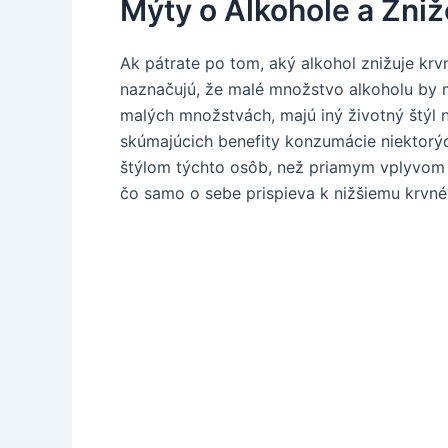
Mýty o Alkohole a Zni
Ak pátrate po tom, aký alkohol znižuje krvn
naznačujú, že malé množstvo alkoholu by mohl
malých množstvách, majú iný životný štýl ne
skúmajúcich benefity konzumácie niektorý
štýlom týchto osôb, než priamym vplyvom al
čo samo o sebe prispieva k nižšiemu krvné