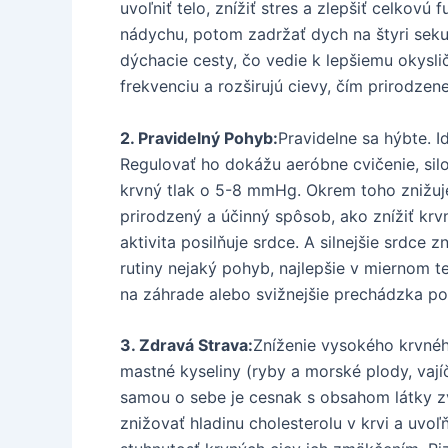
uvoľniť telo, znížiť stres a zlepšiť celkov
nádychu, potom zadržať dych na štyri sek
dýchacie cesty, čo vedie k lepšiemu okysli
frekvenciu a rozširujú cievy, čím prirodzene
2. Pravidelný Pohyb:
Pravidelne sa hýbte. 
Regulovať ho dokážu aeróbne cvičenie, silo
krvný tlak o 5-8 mmHg. Okrem toho znižuje
prirodzený a účinný spôsob, ako znížiť krv
aktivita posilňuje srdce. A silnejšie srdce
rutiny nejaký pohyb, najlepšie v miernom 
na záhrade alebo svižnejšie prechádzka po
3. Zdravá Strava:
Zníženie vysokého krvnéh
mastné kyseliny (ryby a morské plody, vají
samou o sebe je cesnak s obsahom látky zv
znižovať hladinu cholesterolu v krvi a uv