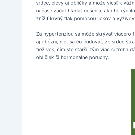
srdce, cievy aj obličky a môže viesť k vá
načase začať hľadať riešenia, ako ho rýchl
znížiť krvný tlak pomocou liekov a výživov
Za hypertenziou sa môže skrývať viacero fa
aj obézni, niet sa čo čudovať, že srdce štr
tiež vek, čím ste starší, tým viac si treb
obličiek či hormonálne poruchy.