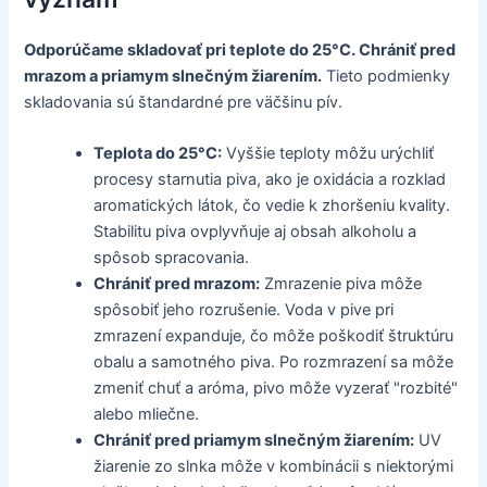
Odporúčame skladovať pri teplote do 25°C. Chrániť pred
mrazom a priamym slnečným žiarením.
Tieto podmienky
skladovania sú štandardné pre väčšinu pív.
Teplota do 25°C:
Vyššie teploty môžu urýchliť
procesy starnutia piva, ako je oxidácia a rozklad
aromatických látok, čo vedie k zhoršeniu kvality.
Stabilitu piva ovplyvňuje aj obsah alkoholu a
spôsob spracovania.
Chrániť pred mrazom:
Zmrazenie piva môže
spôsobiť jeho rozrušenie. Voda v pive pri
zmrazení expanduje, čo môže poškodiť štruktúru
obalu a samotného piva. Po rozmrazení sa môže
zmeniť chuť a aróma, pivo môže vyzerať "rozbité"
alebo mliečne.
Chrániť pred priamym slnečným žiarením:
UV
žiarenie zo slnka môže v kombinácii s niektorými