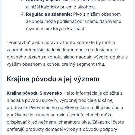
aj nižší kalorický príjem z alkoholu.
Regulácia a zdanenie:
Pivo s nižším obsahom
alkoholu môže podliehať odlišnému daňovému
režimu v niektorých krajinách.
"Prestavba" alebo úprava v tomto kontexte by mohla
zahŕňať cielenejšie riadenie fermentácie na dosiahnutie
presného obsahu alkoholu, alebo naopak, vývoj produktu s
vyšším obsahom alkoholu pre iný segment trhu.
Krajina pôvodu a jej význam
Krajina pôvodu Slovensko
- táto informácia je dôležitá z
hľadiska pôvodu surovín, výrobnej tradície a lokálnej
produkcie. Pivovarníctvo na Slovensku má dlhú históriu a
používanie lokálnych surovín (jačmeň, chmeľ) môže
prispievať k jedinečnému charakteru piva. Zákazníci často
preferujú produkty domácej výroby z dôvodu podpory