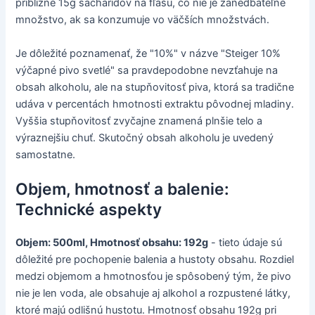
približne 15g sacharidov na fľašu, čo nie je zanedbateľné
množstvo, ak sa konzumuje vo väčších množstvách.
Je dôležité poznamenať, že "10%" v názve "Steiger 10%
výčapné pivo svetlé" sa pravdepodobne nevzťahuje na
obsah alkoholu, ale na stupňovitosť piva, ktorá sa tradične
udáva v percentách hmotnosti extraktu pôvodnej mladiny.
Vyššia stupňovitosť zvyčajne znamená plnšie telo a
výraznejšiu chuť. Skutočný obsah alkoholu je uvedený
samostatne.
Objem, hmotnosť a balenie:
Technické aspekty
Objem: 500ml, Hmotnosť obsahu: 192g
- tieto údaje sú
dôležité pre pochopenie balenia a hustoty obsahu. Rozdiel
medzi objemom a hmotnosťou je spôsobený tým, že pivo
nie je len voda, ale obsahuje aj alkohol a rozpustené látky,
ktoré majú odlišnú hustotu. Hmotnosť obsahu 192g pri