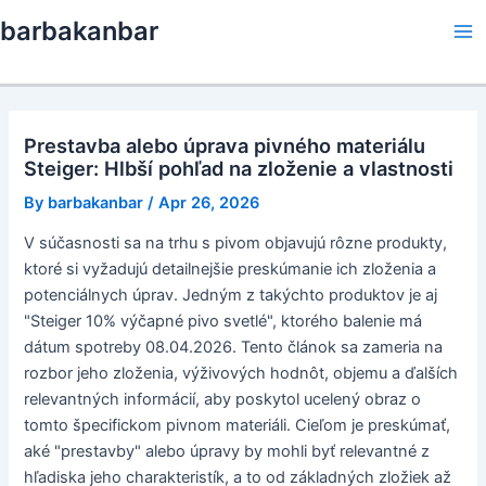
Skip
barbakanbar
to
Ma
content
Me
Prestavba alebo úprava pivného materiálu
Steiger: Hlbší pohľad na zloženie a vlastnosti
By
barbakanbar
/
Apr 26, 2026
V súčasnosti sa na trhu s pivom objavujú rôzne produkty,
ktoré si vyžadujú detailnejšie preskúmanie ich zloženia a
potenciálnych úprav. Jedným z takýchto produktov je aj
"Steiger 10% výčapné pivo svetlé", ktorého balenie má
dátum spotreby 08.04.2026. Tento článok sa zameria na
rozbor jeho zloženia, výživových hodnôt, objemu a ďalších
relevantných informácií, aby poskytol ucelený obraz o
tomto špecifickom pivnom materiáli. Cieľom je preskúmať,
aké "prestavby" alebo úpravy by mohli byť relevantné z
hľadiska jeho charakteristík, a to od základných zložiek až