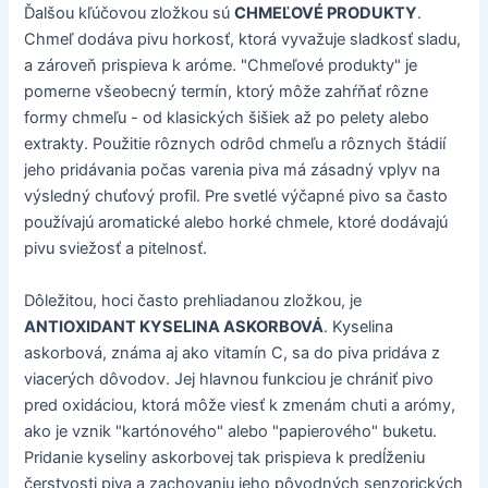
Ďalšou kľúčovou zložkou sú
CHMEĽOVÉ PRODUKTY
.
Chmeľ dodáva pivu horkosť, ktorá vyvažuje sladkosť sladu,
a zároveň prispieva k aróme. "Chmeľové produkty" je
pomerne všeobecný termín, ktorý môže zahŕňať rôzne
formy chmeľu - od klasických šišiek až po pelety alebo
extrakty. Použitie rôznych odrôd chmeľu a rôznych štádií
jeho pridávania počas varenia piva má zásadný vplyv na
výsledný chuťový profil. Pre svetlé výčapné pivo sa často
používajú aromatické alebo horké chmele, ktoré dodávajú
pivu sviežosť a pitelnosť.
Dôležitou, hoci často prehliadanou zložkou, je
ANTIOXIDANT KYSELINA ASKORBOVÁ
. Kyselina
askorbová, známa aj ako vitamín C, sa do piva pridáva z
viacerých dôvodov. Jej hlavnou funkciou je chrániť pivo
pred oxidáciou, ktorá môže viesť k zmenám chuti a arómy,
ako je vznik "kartónového" alebo "papierového" buketu.
Pridanie kyseliny askorbovej tak prispieva k predĺženiu
čerstvosti piva a zachovaniu jeho pôvodných senzorických