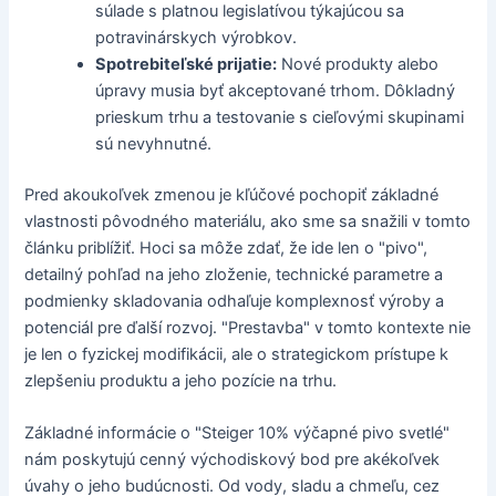
súlade s platnou legislatívou týkajúcou sa
potravinárskych výrobkov.
Spotrebiteľské prijatie:
Nové produkty alebo
úpravy musia byť akceptované trhom. Dôkladný
prieskum trhu a testovanie s cieľovými skupinami
sú nevyhnutné.
Pred akoukoľvek zmenou je kľúčové pochopiť základné
vlastnosti pôvodného materiálu, ako sme sa snažili v tomto
článku priblížiť. Hoci sa môže zdať, že ide len o "pivo",
detailný pohľad na jeho zloženie, technické parametre a
podmienky skladovania odhaľuje komplexnosť výroby a
potenciál pre ďalší rozvoj. "Prestavba" v tomto kontexte nie
je len o fyzickej modifikácii, ale o strategickom prístupe k
zlepšeniu produktu a jeho pozície na trhu.
Základné informácie o "Steiger 10% výčapné pivo svetlé"
nám poskytujú cenný východiskový bod pre akékoľvek
úvahy o jeho budúcnosti. Od vody, sladu a chmeľu, cez