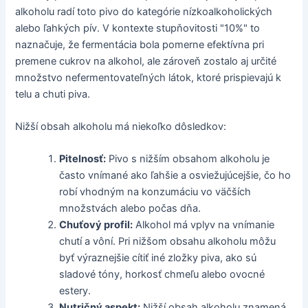
alkoholu radí toto pivo do kategórie nízkoalkoholických
alebo ľahkých pív. V kontexte stupňovitosti "10%" to
naznačuje, že fermentácia bola pomerne efektívna pri
premene cukrov na alkohol, ale zároveň zostalo aj určité
množstvo nefermentovateľných látok, ktoré prispievajú k
telu a chuti piva.
Nižší obsah alkoholu má niekoľko dôsledkov:
Pitelnosť:
Pivo s nižším obsahom alkoholu je
často vnímané ako ľahšie a osviežujúcejšie, čo ho
robí vhodným na konzumáciu vo väčších
množstvách alebo počas dňa.
Chuťový profil:
Alkohol má vplyv na vnímanie
chutí a vôní. Pri nižšom obsahu alkoholu môžu
byť výraznejšie cítiť iné zložky piva, ako sú
sladové tóny, horkosť chmeľu alebo ovocné
estery.
Nutričný aspekt:
Nižší obsah alkoholu znamená