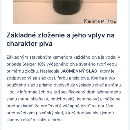
Základné zloženie a jeho vplyv na
charakter piva
Základným stavebným kameňom každého piva je voda. V
prípade Steiger 10% výčapného piva svetlého tvorí vodu
primárnu zložku. Nasleduje
JAČMENNÝ SLAD
, ktorý je
zodpovedný za sladkosť, farbu a telo piva. Kvalita a typ
použitého sladu priamo ovplyvňuje výslednú chuť a arómu.
Hoci v informáciách nie je špecifikovaný druh jačmenného
sladu (napr. plzeňský, mníchovský, karamelový), môžeme
predpokladať, že pre "svetlé výčapné pivo" sa používa
predovšetkým plzeňský slad, ktorý dodáva pivu jemnú
sladovú chuť a zlatistú farbu.