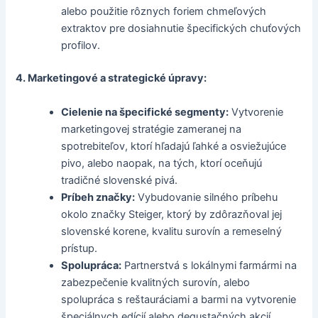
alebo použitie rôznych foriem chmeľových
extraktov pre dosiahnutie špecifických chuťových
profilov.
4. Marketingové a strategické úpravy:
Cielenie na špecifické segmenty:
Vytvorenie
marketingovej stratégie zameranej na
spotrebiteľov, ktorí hľadajú ľahké a osviežujúce
pivo, alebo naopak, na tých, ktorí oceňujú
tradičné slovenské pivá.
Príbeh značky:
Vybudovanie silného príbehu
okolo značky Steiger, ktorý by zdôrazňoval jej
slovenské korene, kvalitu surovín a remeselný
prístup.
Spolupráca:
Partnerstvá s lokálnymi farmármi na
zabezpečenie kvalitných surovín, alebo
spolupráca s reštauráciami a barmi na vytvorenie
špeciálnych edícií alebo degustačných akcií.