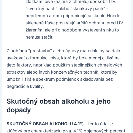
zložkami piva (najmä z chmeľu) spôsobiť tzv.
"svetelný pach" alebo "skunkový pach" -
nepríjemnú arómu pripomínajúcu skunk. Hnedé
sklenené fľaše poskytujú určitú ochranu pred UV
žiarením, ale pri dlhodobom vystavení slnku to
nemusí stačiť.
Z pohľadu "prestavby" alebo úpravy materiálu by sa dalo
uvažovať o formulácii piva, ktorá by bola menej citlivá na
tieto faktory, napríklad použitím stabilnejších chmeľových
extraktov alebo iných konzervačných techník, ktoré by
umožnili širšie spektrum podmienok skladovania bez
degradácie kvality.
Skutočný obsah alkoholu a jeho
dopady
SKUTOČNÝ OBSAH ALKOHOLU 4.1%
- tento údaj je
kľúčový pre charakterizáciu piva. 4.1% objemových percent