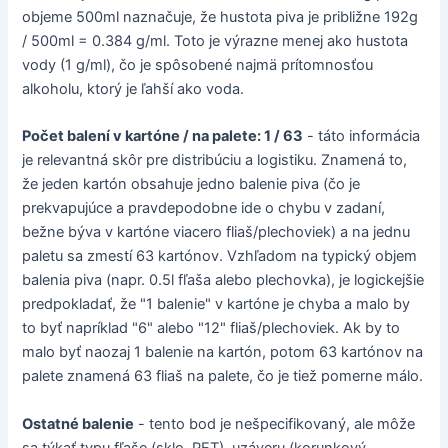
objeme 500ml naznačuje, že hustota piva je približne 192g
/ 500ml = 0.384 g/ml. Toto je výrazne menej ako hustota
vody (1 g/ml), čo je spôsobené najmä prítomnosťou
alkoholu, ktorý je ľahší ako voda.
Počet balení v kartóne / na palete: 1 / 63
- táto informácia
je relevantná skôr pre distribúciu a logistiku. Znamená to,
že jeden kartón obsahuje jedno balenie piva (čo je
prekvapujúce a pravdepodobne ide o chybu v zadaní,
bežne býva v kartóne viacero fliaš/plechoviek) a na jednu
paletu sa zmestí 63 kartónov. Vzhľadom na typický objem
balenia piva (napr. 0.5l fľaša alebo plechovka), je logickejšie
predpokladať, že "1 balenie" v kartóne je chyba a malo by
to byť napríklad "6" alebo "12" fliaš/plechoviek. Ak by to
malo byť naozaj 1 balenie na kartón, potom 63 kartónov na
palete znamená 63 fliaš na palete, čo je tiež pomerne málo.
Ostatné balenie
- tento bod je nešpecifikovaný, ale môže
sa týkať typu fľaše (sklo, PET), uzáveru (korunkový,