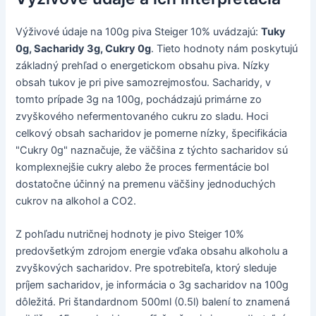
Výživové údaje na 100g piva Steiger 10% uvádzajú:
Tuky
0g, Sacharidy 3g, Cukry 0g
. Tieto hodnoty nám poskytujú
základný prehľad o energetickom obsahu piva. Nízky
obsah tukov je pri pive samozrejmosťou. Sacharidy, v
tomto prípade 3g na 100g, pochádzajú primárne zo
zvyškového nefermentovaného cukru zo sladu. Hoci
celkový obsah sacharidov je pomerne nízky, špecifikácia
"Cukry 0g" naznačuje, že väčšina z týchto sacharidov sú
komplexnejšie cukry alebo že proces fermentácie bol
dostatočne účinný na premenu väčšiny jednoduchých
cukrov na alkohol a CO2.
Z pohľadu nutričnej hodnoty je pivo Steiger 10%
predovšetkým zdrojom energie vďaka obsahu alkoholu a
zvyškových sacharidov. Pre spotrebiteľa, ktorý sleduje
príjem sacharidov, je informácia o 3g sacharidov na 100g
dôležitá. Pri štandardnom 500ml (0.5l) balení to znamená