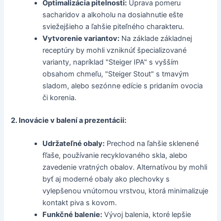
Optimalizácia pitelnosti:
Úprava pomeru
sacharidov a alkoholu na dosiahnutie ešte
sviežejšieho a ľahšie piteľného charakteru.
Vytvorenie variantov:
Na základe základnej
receptúry by mohli vzniknúť špecializované
varianty, napríklad "Steiger IPA" s vyšším
obsahom chmeľu, "Steiger Stout" s tmavým
sladom, alebo sezónne edície s pridaním ovocia
či korenia.
2. Inovácie v balení a prezentácii:
Udržateľné obaly:
Prechod na ľahšie sklenené
fľaše, používanie recyklovaného skla, alebo
zavedenie vratných obalov. Alternatívou by mohli
byť aj moderné obaly ako plechovky s
vylepšenou vnútornou vrstvou, ktorá minimalizuje
kontakt piva s kovom.
Funkčné balenie:
Vývoj balenia, ktoré lepšie