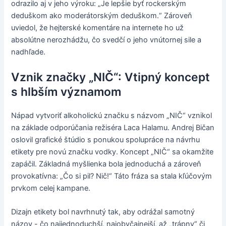
odrazilo aj v jeho výroku: „Je lepšie byť rockerským
deduškom ako moderátorským deduškom.“ Zároveň
uviedol, že hejterské komentáre na internete ho už
absolútne nerozhádžu, čo svedčí o jeho vnútornej sile a
nadhľade.
Vznik značky „NIČ“: Vtipný koncept
s hlbším významom
Nápad vytvoriť alkoholickú značku s názvom „NIČ“ vznikol
na základe odporúčania režiséra Laca Halamu. Andrej Bičan
oslovil grafické štúdio s ponukou spolupráce na návrhu
etikety pre novú značku vodky. Koncept „NIČ“ sa okamžite
zapáčil. Základná myšlienka bola jednoduchá a zároveň
provokatívna: „Čo si pil? Nič!“ Táto fráza sa stala kľúčovým
prvkom celej kampane.
Dizajn etikety bol navrhnutý tak, aby odrážal samotný
názov - čo najjednoduchší, najobyčajnejší, až „trápny“ či