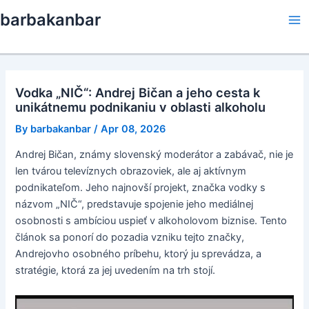
Skip
barbakanbar
to
Ma
content
Me
Vodka „NIČ“: Andrej Bičan a jeho cesta k
unikátnemu podnikaniu v oblasti alkoholu
By
barbakanbar
/
Apr 08, 2026
Andrej Bičan, známy slovenský moderátor a zabávač, nie je
len tvárou televíznych obrazoviek, ale aj aktívnym
podnikateľom. Jeho najnovší projekt, značka vodky s
názvom „NIČ“, predstavuje spojenie jeho mediálnej
osobnosti s ambíciou uspieť v alkoholovom biznise. Tento
článok sa ponorí do pozadia vzniku tejto značky,
Andrejovho osobného príbehu, ktorý ju sprevádza, a
stratégie, ktorá za jej uvedením na trh stojí.