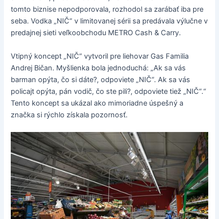
tomto biznise nepodporovala, rozhodol sa zarábať iba pre
seba. Vodka „NIČ“ v limitovanej sérii sa predávala výlučne v
predajnej sieti veľkoobchodu METRO Cash & Carry.
Vtipný koncept „NIČ“ vytvoril pre liehovar Gas Familia
Andrej Bičan. Myšlienka bola jednoduchá: „Ak sa vás
barman opýta, čo si dáte?, odpoviete „NIČ“. Ak sa vás
policajt opýta, pán vodič, čo ste pili?, odpoviete tiež „NIČ“.“
Tento koncept sa ukázal ako mimoriadne úspešný a
značka si rýchlo získala pozornosť.