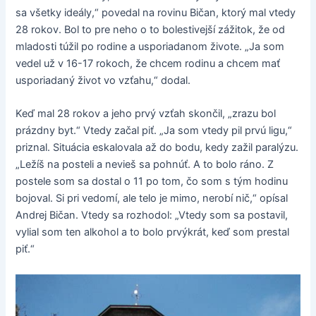
sa všetky ideály,“ povedal na rovinu Bičan, ktorý mal vtedy
28 rokov. Bol to pre neho o to bolestivejší zážitok, že od
mladosti túžil po rodine a usporiadanom živote. „Ja som
vedel už v 16-17 rokoch, že chcem rodinu a chcem mať
usporiadaný život vo vzťahu,“ dodal.
Keď mal 28 rokov a jeho prvý vzťah skončil, „zrazu bol
prázdny byt.“ Vtedy začal piť. „Ja som vtedy pil prvú ligu,“
priznal. Situácia eskalovala až do bodu, kedy zažil paralýzu.
„Ležíš na posteli a nevieš sa pohnúť. A to bolo ráno. Z
postele som sa dostal o 11 po tom, čo som s tým hodinu
bojoval. Si pri vedomí, ale telo je mimo, nerobí nič,“ opísal
Andrej Bičan. Vtedy sa rozhodol: „Vtedy som sa postavil,
vylial som ten alkohol a to bolo prvýkrát, keď som prestal
piť.“