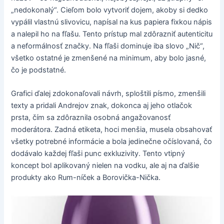
„nedokonalý“. Cieľom bolo vytvoriť dojem, akoby si dedko
vypálil vlastnú slivovicu, napísal na kus papiera fixkou nápis
a nalepil ho na fľašu. Tento prístup mal zdôrazniť autenticitu
a neformálnosť značky. Na fľaši dominuje iba slovo „Nič“,
všetko ostatné je zmenšené na minimum, aby bolo jasné,
čo je podstatné.
Grafici ďalej zdokonaľovali návrh, sploštili písmo, zmenšili
texty a pridali Andrejov znak, dokonca aj jeho otlačok
prsta, čím sa zdôraznila osobná angažovanosť
moderátora. Zadná etiketa, hoci menšia, musela obsahovať
všetky potrebné informácie a bola jedinečne očíslovaná, čo
dodávalo každej fľaši punc exkluzivity. Tento vtipný
koncept bol aplikovaný nielen na vodku, ale aj na ďalšie
produkty ako Rum-níček a Borovička-Nička.