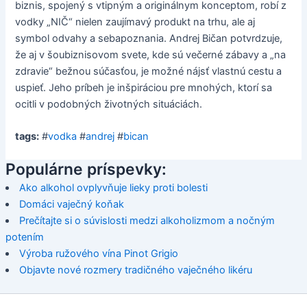
biznis, spojený s vtipným a originálnym konceptom, robí z
vodky „NIČ“ nielen zaujímavý produkt na trhu, ale aj
symbol odvahy a sebapoznania. Andrej Bičan potvrdzuje,
že aj v šoubiznisovom svete, kde sú večerné zábavy a „na
zdravie“ bežnou súčasťou, je možné nájsť vlastnú cestu a
uspieť. Jeho príbeh je inšpiráciou pre mnohých, ktorí sa
ocitli v podobných životných situáciách.
tags:
#
vodka
#
andrej
#
bican
Populárne príspevky:
Ako alkohol ovplyvňuje lieky proti bolesti
Domáci vaječný koňak
Prečítajte si o súvislosti medzi alkoholizmom a nočným
potením
Výroba ružového vína Pinot Grigio
Objavte nové rozmery tradičného vaječného likéru