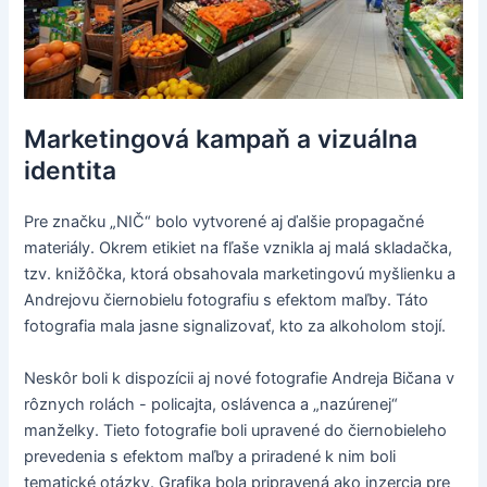
Marketingová kampaň a vizuálna
identita
Pre značku „NIČ“ bolo vytvorené aj ďalšie propagačné
materiály. Okrem etikiet na fľaše vznikla aj malá skladačka,
tzv. knižôčka, ktorá obsahovala marketingovú myšlienku a
Andrejovu čiernobielu fotografiu s efektom maľby. Táto
fotografia mala jasne signalizovať, kto za alkoholom stojí.
Neskôr boli k dispozícii aj nové fotografie Andreja Bičana v
rôznych rolách - policajta, oslávenca a „nazúrenej“
manželky. Tieto fotografie boli upravené do čiernobieleho
prevedenia s efektom maľby a priradené k nim boli
tematické otázky. Grafika bola pripravená ako inzercia pre