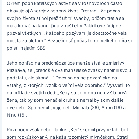
Okrem podnikateľských aktivít sa v rozhovoroch často
objavuje aj Andrejov osobný život. Prezradil, že počas
svojho života stihol prežiť už tri svadby, pričom tretia sa
mala konať na konci júna v kaštieli v Palárikove. Vtipne
pozval všetkých: „Každého pozývam, je dostatočne veľa
miesta za plotom.“ Bezpečnosť počas tohto veľkého dňa si
poistil najatím SBS.
Jeho pohľad na predchádzajúce manželstvá je zmierlivý.
Priznáva, že „predošlé dva manželské zväzky naplnili svoju
podstatu, ale skončili.“ Dnes sa na ne pozerá ako na
vzťahy, z ktorých „vzniklo veľmi veľa dobrého.“ Vysvetlil to
na príklade svojich detí: „Keby sa so mnou nerozišla prvá
žena, tak by som nenašiel druhú a nemal by som ďalšie
dve deti.“ Spomenul svoje deti: Michala (26), Annu (19) a
Ninu (16).
Rozchody však neboli ľahké. „Keď skončil prvý vzťah, bol
som rozkúskovaný, na kašu rozomletý mlynčekom. Stratili