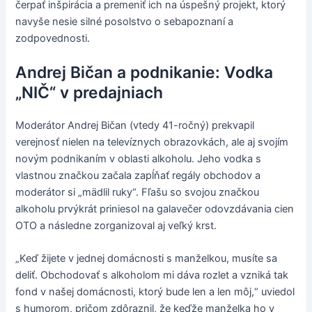
čerpať inšpirácia a premeniť ich na úspešný projekt, ktorý
navyše nesie silné posolstvo o sebapoznaní a
zodpovednosti.
Andrej Bičan a podnikanie: Vodka
„NIČ“ v predajniach
Moderátor Andrej Bičan (vtedy 41-ročný) prekvapil
verejnosť nielen na televíznych obrazovkách, ale aj svojím
novým podnikaním v oblasti alkoholu. Jeho vodka s
vlastnou značkou začala zapĺňať regály obchodov a
moderátor si „mädlil ruky“. Fľašu so svojou značkou
alkoholu prvýkrát priniesol na galavečer odovzdávania cien
OTO a následne zorganizoval aj veľký krst.
„Keď žijete v jednej domácnosti s manželkou, musíte sa
deliť. Obchodovať s alkoholom mi dáva rozlet a vzniká tak
fond v našej domácnosti, ktorý bude len a len môj,“ uviedol
s humorom, pričom zdôraznil, že keďže manželka ho v