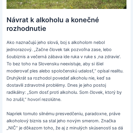
Návrat k alkoholu a konečné
rozhodnutie
Ako naznačujú jeho slová, boj s alkoholom nebol
jednorazový. „Začne človek tak pozvoľna zase, lebo
šoubiznis a večerná zábava ide ruka v ruke s ‚na zdravie‘.
To bez toho na Slovensku neexistuje, aby si išiel
moderovať ples alebo spoločenskú udalosť,“ opísal realitu.
Druhýkrát sa rozhodol povedať alkoholu nie, keď sa
dostavili zdravotné problémy. Dnes je jeho postoj
radikálny: „Som dosť proti alkoholu. Som človek, ktorý by
ho zrušil,“ hovorí rezolútne.
Napriek tomuto silnému presvedčeniu, paradoxne, práve
alkoholový biznis sa stal jeho novým smerom. Značka
„NIČ“ je dôkazom toho, že aj z minulých skúseností sa dá