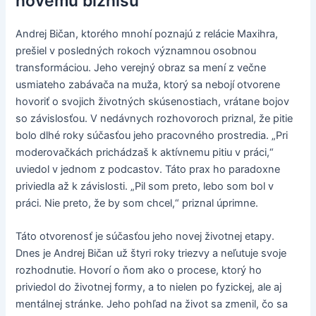
novému biznisu
Andrej Bičan, ktorého mnohí poznajú z relácie Maxihra,
prešiel v posledných rokoch významnou osobnou
transformáciou. Jeho verejný obraz sa mení z večne
usmiateho zabávača na muža, ktorý sa nebojí otvorene
hovoriť o svojich životných skúsenostiach, vrátane bojov
so závislosťou. V nedávnych rozhovoroch priznal, že pitie
bolo dlhé roky súčasťou jeho pracovného prostredia. „Pri
moderovačkách prichádzaš k aktívnemu pitiu v práci,“
uviedol v jednom z podcastov. Táto prax ho paradoxne
priviedla až k závislosti. „Pil som preto, lebo som bol v
práci. Nie preto, že by som chcel,“ priznal úprimne.
Táto otvorenosť je súčasťou jeho novej životnej etapy.
Dnes je Andrej Bičan už štyri roky triezvy a neľutuje svoje
rozhodnutie. Hovorí o ňom ako o procese, ktorý ho
priviedol do životnej formy, a to nielen po fyzickej, ale aj
mentálnej stránke. Jeho pohľad na život sa zmenil, čo sa