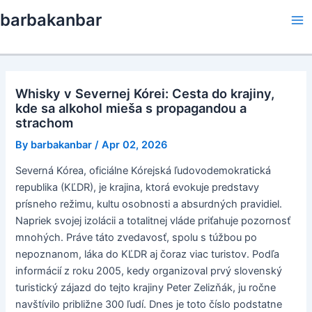
Skip
barbakanbar
to
Ma
content
Me
Whisky v Severnej Kórei: Cesta do krajiny,
kde sa alkohol mieša s propagandou a
strachom
By
barbakanbar
/
Apr 02, 2026
Severná Kórea, oficiálne Kórejská ľudovodemokratická
republika (KĽDR), je krajina, ktorá evokuje predstavy
prísneho režimu, kultu osobnosti a absurdných pravidiel.
Napriek svojej izolácii a totalitnej vláde priťahuje pozornosť
mnohých. Práve táto zvedavosť, spolu s túžbou po
nepoznanom, láka do KĽDR aj čoraz viac turistov. Podľa
informácií z roku 2005, kedy organizoval prvý slovenský
turistický zájazd do tejto krajiny Peter Zelizňák, ju ročne
navštívilo približne 300 ľudí. Dnes je toto číslo podstatne