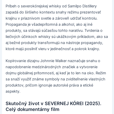
Príbeh o severokórejskej whisky od Samilpo Distillery
zapadá do širšieho kontextu snahy režimu prezentovať
krajinu v priaznivom svetle a zároveň udržať kontrolu.
Propaganda je všadeprítomná a alkohol, ako aj iné
produkty, sa stávajú súčasťou tohto naratívu. Tvrdenia o
liečivých účinkoch whisky sú ukážkovým príkladom, ako sa
aj bežné produkty transformujú na nástroje propagandy,
ktoré majú posilniť vieru v jedinečnosť a pokrok krajiny.
Kopírovanie dizajnu Johnnie Walker naznačuje snahu o
napodobnenie medzinárodných značiek a vytvorenie
dojmu globálnej prítomnosti, aj keď je to len na oko. Režim
sa snaží využiť známe symboly na zviditeľnenie vlastných
produktov, pričom ignoruje autorské práva a etické
aspekty.
Skutočný život v SEVERNEJ KÓREI (2025).
Celý dokumentárny film