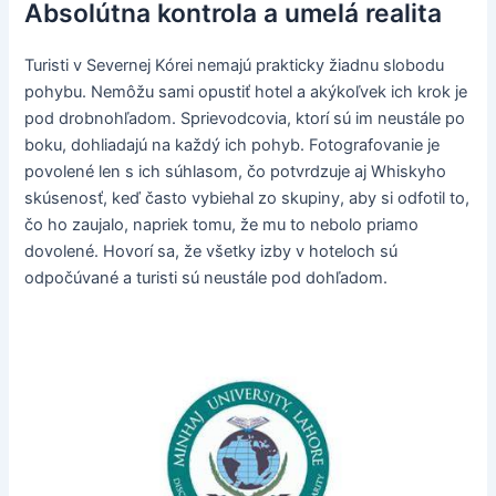
Absolútna kontrola a umelá realita
Turisti v Severnej Kórei nemajú prakticky žiadnu slobodu
pohybu. Nemôžu sami opustiť hotel a akýkoľvek ich krok je
pod drobnohľadom. Sprievodcovia, ktorí sú im neustále po
boku, dohliadajú na každý ich pohyb. Fotografovanie je
povolené len s ich súhlasom, čo potvrdzuje aj Whiskyho
skúsenosť, keď často vybiehal zo skupiny, aby si odfotil to,
čo ho zaujalo, napriek tomu, že mu to nebolo priamo
dovolené. Hovorí sa, že všetky izby v hoteloch sú
odpočúvané a turisti sú neustále pod dohľadom.