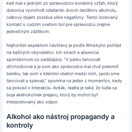
keď mal s jedným zo sprievodcov korektný vzťah, ktorý
dokonca vyvrcholil zdieľaním dvoch decilitrov alkoholu,
celkový dojem zostáva silne negatívny. Tento izolovaný
kontakt s cudzím svetom bol pre sprievodcu zrejme
jedinečným zážitkom.
Najhorším aspektom návštevy je podľa Whiskyho pohľad
na bežných obyvateľov. Ich strach a absencia
spontánnosti sú zarážajúce. "V parku tancovali
dôchodcovia a ja som ako sprievodca mal chuť prelomiť
bariéru, tak som s klientmi vbehol medzi nich, spolu sme
tancovali a spievali," spomína na jeden z momentov, kedy
sa pokúsil o interakciu. Avšak, realita je taká, že ľudia sa
boja akéhokoľvek prejavu, ktorý by mohol byť
interpretovaný ako odpor.
Alkohol ako nástroj propagandy a
kontroly