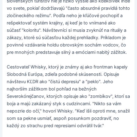
slovenských turistov nie je riziko vyššie ako kdekoľvek inde
vo svete, pokiaľ dodržiavajú "často absurdné pravidlá tohto
zločineckého režimu". Podľa neho je kľúčové pochopiť a
rešpektovať systém krajiny, aj keď je to vnímané ako
súčasť "koloritu". Návštevníci si musia zvyknúť na rituály a
zákazy, ktoré sú súčasťou každej prehliadky. Príkladom je
povinné vzdávanie holdu obrovským sochám vodcov, čo
pre mnohých predstavuje silný a emóciami nabitý zážitok.
Cestovateľ Whisky, ktorý je známy aj ako frontman kapely
Slobodná Európa, zdieľa podobné skúsenosti. Opisuje
návštevu KĽDR ako "čistú depresiu" a "peklo". Jeho
najhorším zážitkom bol pohľad na bežných
Severokórejčanov, ktorých opisuje ako "zombíkov", ktorí sa
boja a majú zakázaný styk s cudzincami. "Nikto sa vám
nepozrie do očí," hovorí Whisky. "Keď išli oproti mne, snažil
som sa pekne usmiať, aspoň posunkom pozdraviť, no
každý zo strachu pred represiami odvrátil tvár."