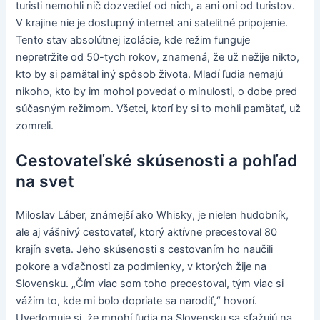
turisti nemohli nič dozvedieť od nich, a ani oni od turistov.
V krajine nie je dostupný internet ani satelitné pripojenie.
Tento stav absolútnej izolácie, kde režim funguje
nepretržite od 50-tych rokov, znamená, že už nežije nikto,
kto by si pamätal iný spôsob života. Mladí ľudia nemajú
nikoho, kto by im mohol povedať o minulosti, o dobe pred
súčasným režimom. Všetci, ktorí by si to mohli pamätať, už
zomreli.
Cestovateľské skúsenosti a pohľad
na svet
Miloslav Láber, známejší ako Whisky, je nielen hudobník,
ale aj vášnivý cestovateľ, ktorý aktívne precestoval 80
krajín sveta. Jeho skúsenosti s cestovaním ho naučili
pokore a vďačnosti za podmienky, v ktorých žije na
Slovensku. „Čím viac som toho precestoval, tým viac si
vážim to, kde mi bolo dopriate sa narodiť,“ hovorí.
Uvedomuje si, že mnohí ľudia na Slovensku sa sťažujú na