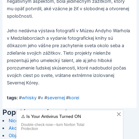
negatívnym aspektom, bola jedinečným zážitkom, ktorý
mu opäť potvrdil, aké vzácne je žiť v slobodnej a otvorenej
spoločnosti.
Jeho nedávna výstava fotografií v Múzeu Andyho Warhola
v Medzilaborciach a vydanie fotografickej knihy sú
dôkazom jeho vášne pre zachytenie sveta okolo seba a
zdieľanie svojich zážitkov. Tieto projekty nielenže
prezentujú jeho umelecký talent, ale aj jeho hlboké
porozumenie ľudskej skúsenosti, ktoré nadobudol počas
svojich ciest po svete, vrátane extrémne izolovanej
Severnej Kórey.
tags:
#
whisky
#
v
#
severnej
#
korei
Populárne príspevky:
Nicolaus Lime Vodka: Kde sa stretáva chuť a čistota
Ako si vyrobiť kukuričné víno
Objavte pôžitok z ružového vína