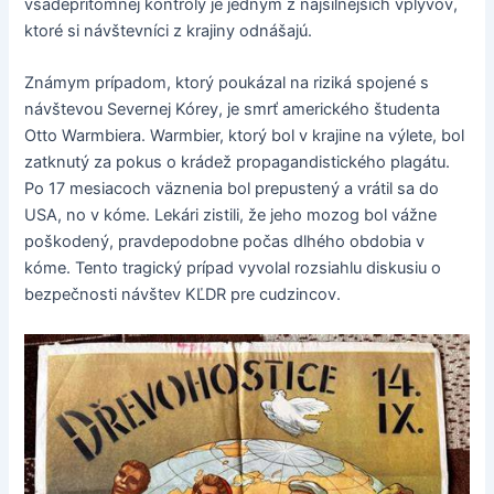
všadeprítomnej kontroly je jedným z najsilnejších vplyvov,
ktoré si návštevníci z krajiny odnášajú.
Známym prípadom, ktorý poukázal na riziká spojené s
návštevou Severnej Kórey, je smrť amerického študenta
Otto Warmbiera. Warmbier, ktorý bol v krajine na výlete, bol
zatknutý za pokus o krádež propagandistického plagátu.
Po 17 mesiacoch väznenia bol prepustený a vrátil sa do
USA, no v kóme. Lekári zistili, že jeho mozog bol vážne
poškodený, pravdepodobne počas dlhého obdobia v
kóme. Tento tragický prípad vyvolal rozsiahlu diskusiu o
bezpečnosti návštev KĽDR pre cudzincov.