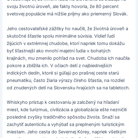
svoju životnú úroveň, ale fakty hovoria, že 80 percent
svetovej populácie má nižšie príjmy ako priemerný Slovák.
Jeho cestovateľské zážitky ho naučili, že životná úroveň a
skutočné šťastie spolu minimálne súvisia. Vidieť ľudí
žijúcich v extrémnej chudobe, ktorí napriek tomu dokážu
byť šťastnejší ako mnohí majetní ľudia v bohatých
krajinách, mu zmenilo pohľad na svet. Chudoba ich naučila
pokore a zblížila ich. V očiach detí z najbiednejších
indických dedín, ktoré si gúľajú po prašnej ceste starú
pneumatiku, často žiaria výrazy číreho šťastia, na rozdiel
od znudených detí na Slovensku hrajúcich sa na tabletoch.
Whiskyho prístup k cestovaniu je založený na hľadaní
miest, kde turizmus, civilizácia a globalizácia ešte nezničili
posledné zvyšky tradičného spôsobu života. Snaží sa
zachytiť autenticitu a vyhýbať sa preplneným turistickým
miestam. Jeho cesta do Severnej Kórey, napriek všetkým