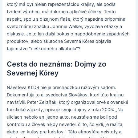
ktorý má byť nielen reprezentáciou krajiny, ale podľa
tvrdení výrobcu, má dokonca aj liečivé účinky. Tento
aspekt, spolu s dizajnom fľaše, ktorý nápadne pripomína
svetoznámu značku Johnnie Walker, vyvoláva otázky a
diskusie. Je to len ďalší pokus o napodobnenie západných
produktov, alebo skutočne Severná Kórea objavila
tajomstvo "neškodného alkoholu"?
Cesta do neznáma: Dojmy zo
Severnej Kórey
Návšteva KĽDR nie je prechádzkou ružovým sadom.
Dokumentujú to aj svedectvá Slovákov, ktorí túto krajinu
navštívili. Peter Zelizňák, ktorý organizoval prvé slovenské
turistické zájazdy, opisuje svoje dojmy z roku 2005: „Na
uliciach nebolo ani jedno auto, neustále sme boli pod
kontrolou a človek nikdy nevedel, či to, čo vidí, je realita,
alebo len kulisy pre turistov.“ Táto atmosféra neistoty a