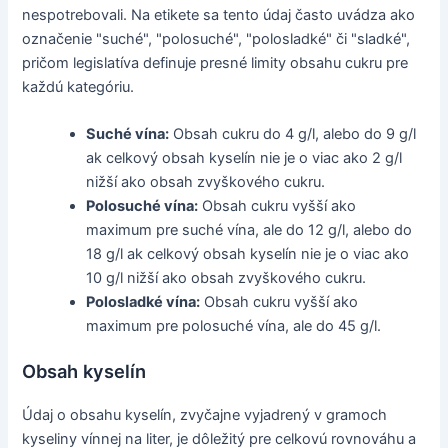
nespotrebovali. Na etikete sa tento údaj často uvádza ako
označenie "suché", "polosuché", "polosladké" či "sladké",
pričom legislatíva definuje presné limity obsahu cukru pre
každú kategóriu.
Suché vína:
Obsah cukru do 4 g/l, alebo do 9 g/l
ak celkový obsah kyselín nie je o viac ako 2 g/l
nižší ako obsah zvyškového cukru.
Polosuché vína:
Obsah cukru vyšší ako
maximum pre suché vína, ale do 12 g/l, alebo do
18 g/l ak celkový obsah kyselín nie je o viac ako
10 g/l nižší ako obsah zvyškového cukru.
Polosladké vína:
Obsah cukru vyšší ako
maximum pre polosuché vína, ale do 45 g/l.
Obsah kyselín
Údaj o obsahu kyselín, zvyčajne vyjadrený v gramoch
kyseliny vínnej na liter, je dôležitý pre celkovú rovnováhu a