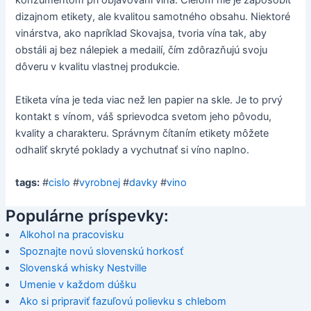
konzumentom pri objavovaní vína. Cieľom nie je zapôsobiť
dizajnom etikety, ale kvalitou samotného obsahu. Niektoré
vinárstva, ako napríklad Skovajsa, tvoria vína tak, aby
obstáli aj bez nálepiek a medailí, čím zdôrazňujú svoju
dôveru v kvalitu vlastnej produkcie.
Etiketa vína je teda viac než len papier na skle. Je to prvý
kontakt s vínom, váš sprievodca svetom jeho pôvodu,
kvality a charakteru. Správnym čítaním etikety môžete
odhaliť skryté poklady a vychutnať si víno naplno.
tags:
#
cislo
#
vyrobnej
#
davky
#
vino
Populárne príspevky:
Alkohol na pracovisku
Spoznajte novú slovenskú horkosť
Slovenská whisky Nestville
Umenie v každom dúšku
Ako si pripraviť fazuľovú polievku s chlebom