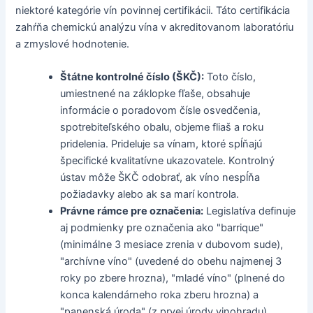
niektoré kategórie vín povinnej certifikácii. Táto certifikácia
zahŕňa chemickú analýzu vína v akreditovanom laboratóriu
a zmyslové hodnotenie.
Štátne kontrolné číslo (ŠKČ):
Toto číslo,
umiestnené na záklopke fľaše, obsahuje
informácie o poradovom čísle osvedčenia,
spotrebiteľského obalu, objeme fliaš a roku
pridelenia. Prideluje sa vínam, ktoré spĺňajú
špecifické kvalitatívne ukazovatele. Kontrolný
ústav môže ŠKČ odobrať, ak víno nespĺňa
požiadavky alebo ak sa marí kontrola.
Právne rámce pre označenia:
Legislatíva definuje
aj podmienky pre označenia ako "barrique"
(minimálne 3 mesiace zrenia v dubovom sude),
"archívne víno" (uvedené do obehu najmenej 3
roky po zbere hrozna), "mladé víno" (plnené do
konca kalendárneho roka zberu hrozna) a
"panenská úroda" (z prvej úrody vinohradu).