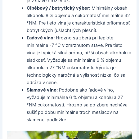
je v stave hrozienok.
Cibébový / botrytický výber:
Minimálny obsah
alkoholu 8 % objemu a cukornatosť minimálne 32
°NM. Pre tieto vína je charakteristická prítomnosť
botrytických (ušľachtilých plesní).
Ľadové víno:
Hrozno sa zberá pri teplote
minimálne -7 °C v zmrznutom stave. Pre tieto
vína je typická silná aróma, nižší obsah alkoholu a
sladkosť. Vyžaduje sa minimálne 6 % objemu
alkoholu a 27 °NM cukornatosti. Výroba je
technologicky náročná a výlisnosť nízka, čo sa
odráža v cene.
Slamové víno:
Podobne ako ľadové víno,
vyžaduje minimálne 6 % objemu alkoholu a 27
°NM cukornatosti. Hrozno sa po zbere necháva
sušiť po dobu minimálne troch mesiacov na
slamenej podložke.