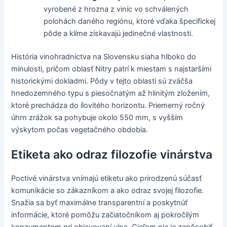
vyrobené z hrozna z viníc vo schválených
polohách daného regiónu, ktoré vďaka špecifickej
pôde a klíme získavajú jedinečné vlastnosti.
História vinohradníctva na Slovensku siaha hlboko do
minulosti, pričom oblasť Nitry patrí k miestam s najstaršími
historickými dokladmi. Pôdy v tejto oblasti sú zväčša
hnedozemného typu s piesočnatým až hlinitým zložením,
ktoré prechádza do ílovitého horizontu. Priemerný ročný
úhrn zrážok sa pohybuje okolo 550 mm, s vyšším
výskytom počas vegetačného obdobia.
Etiketa ako odraz filozofie vinárstva
Poctivé vinárstva vnímajú etiketu ako prirodzenú súčasť
komunikácie so zákazníkom a ako odraz svojej filozofie.
Snažia sa byť maximálne transparentní a poskytnúť
informácie, ktoré pomôžu začiatočníkom aj pokročilým