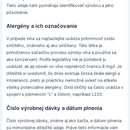
Tieto údaje nám pomáhajú identifikovať výrobcu a jeho
pôsobenie.
Alergény a ich označovanie
V prípade vína sa najčastejšie uvádza prítomnosť oxidu
siričitého, známeho aj ako siričitany. Táto látka je
prirodzenou súčasťou procesu výroby vína a používa sa
ako konzervant. Podľa legislatívy nie je potrebné ju
uvádzať, ak jej obsah vo víne neprekročí hranicu 8 mg/l. Je
dôležité si uvedomiť, že dnes existuje široká škála alergií a
intolerancií, preto je prakticky nemožné uviesť na etikete
všetky potenciálne alergény. Oxid siričitý sa často uvádza v
spojení s písmenom "L" a číslom, napríklad L220.
Číslo výrobnej dávky a dátum plnenia
Číslo výrobnej dávky, známe aj ako šarža, a dátum plnenia
sú mimoriadne dôležité údaje. Práve tieto informácie vám