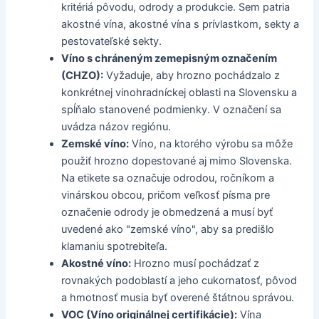
kritériá pôvodu, odrody a produkcie. Sem patria
akostné vína, akostné vína s prívlastkom, sekty a
pestovateľské sekty.
Víno s chráneným zemepisným označením
(CHZO):
Vyžaduje, aby hrozno pochádzalo z
konkrétnej vinohradníckej oblasti na Slovensku a
spĺňalo stanovené podmienky. V označení sa
uvádza názov regiónu.
Zemské víno:
Víno, na ktorého výrobu sa môže
použiť hrozno dopestované aj mimo Slovenska.
Na etikete sa označuje odrodou, ročníkom a
vinárskou obcou, pričom veľkosť písma pre
označenie odrody je obmedzená a musí byť
uvedené ako "zemské víno", aby sa predišlo
klamaniu spotrebiteľa.
Akostné víno:
Hrozno musí pochádzať z
rovnakých podoblastí a jeho cukornatosť, pôvod
a hmotnosť musia byť overené štátnou správou.
VOC (Víno originálnej certifikácie):
Vína