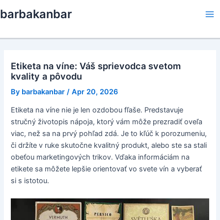
Skip
barbakanbar
to
Ma
content
Me
Etiketa na víne: Váš sprievodca svetom
kvality a pôvodu
By
barbakanbar
/
Apr 20, 2026
Etiketa na víne nie je len ozdobou fľaše. Predstavuje
stručný životopis nápoja, ktorý vám môže prezradiť oveľa
viac, než sa na prvý pohľad zdá. Je to kľúč k porozumeniu,
či držíte v ruke skutočne kvalitný produkt, alebo ste sa stali
obeťou marketingových trikov. Vďaka informáciám na
etikete sa môžete lepšie orientovať vo svete vín a vyberať
si s istotou.