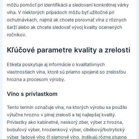
môžu pomôcť pri identifikácii a sledovaní konkrétnej várky
vína. V niektorých prípadoch môžu byť užitočné pri
ochutnávkach, najmä ak chcete porovnať vína z rôznych
šarží alebo ak chcete sledovať vývoj kvality ocenených
ročníkov.
Kľúčové parametre kvality a zrelosti
Etiketa poskytuje aj informácie o kvalitatívnych
vlastnostiach vína, ktoré sú priamo spojené so zrelosťou
hrozna a procesom výroby.
Víno s prívlastkom
Tento termín označuje vína, na ktorých výrobu sa použilo
výlučne hrozno v plnej zrelosti a tej najlepšej kvality.
Prívlastky ako kabinetné, neskorý zber, výber z hrozna,
bobuľový výber, hrozienkový výber, cibébový/botrytický
výber, ľadové víno či slamové víno, indikujú rôzne stupne