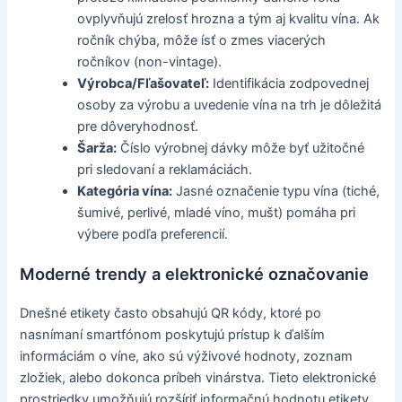
ovplyvňujú zrelosť hrozna a tým aj kvalitu vína. Ak
ročník chýba, môže ísť o zmes viacerých
ročníkov (non-vintage).
Výrobca/Fľašovateľ:
Identifikácia zodpovednej
osoby za výrobu a uvedenie vína na trh je dôležitá
pre dôveryhodnosť.
Šarža:
Číslo výrobnej dávky môže byť užitočné
pri sledovaní a reklamáciách.
Kategória vína:
Jasné označenie typu vína (tiché,
šumivé, perlivé, mladé víno, mušt) pomáha pri
výbere podľa preferencií.
Moderné trendy a elektronické označovanie
Dnešné etikety často obsahujú QR kódy, ktoré po
nasnímaní smartfónom poskytujú prístup k ďalším
informáciám o víne, ako sú výživové hodnoty, zoznam
zložiek, alebo dokonca príbeh vinárstva. Tieto elektronické
prostriedky umožňujú rozšíriť informačnú hodnotu etikety