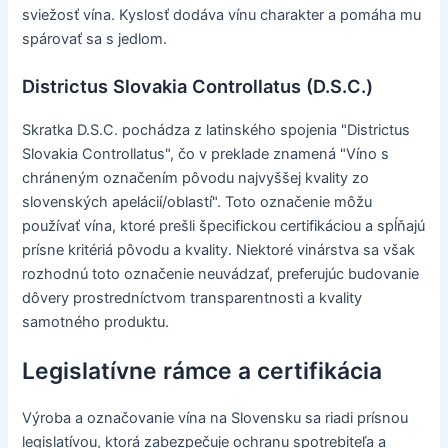
sviežosť vína. Kyslosť dodáva vínu charakter a pomáha mu
spárovať sa s jedlom.
Districtus Slovakia Controllatus (D.S.C.)
Skratka D.S.C. pochádza z latinského spojenia "Districtus
Slovakia Controllatus", čo v preklade znamená "Víno s
chráneným označením pôvodu najvyššej kvality zo
slovenských apelácií/oblastí". Toto označenie môžu
používať vína, ktoré prešli špecifickou certifikáciou a spĺňajú
prísne kritériá pôvodu a kvality. Niektoré vinárstva sa však
rozhodnú toto označenie neuvádzať, preferujúc budovanie
dôvery prostredníctvom transparentnosti a kvality
samotného produktu.
Legislatívne rámce a certifikácia
Výroba a označovanie vína na Slovensku sa riadi prísnou
legislatívou, ktorá zabezpečuje ochranu spotrebiteľa a