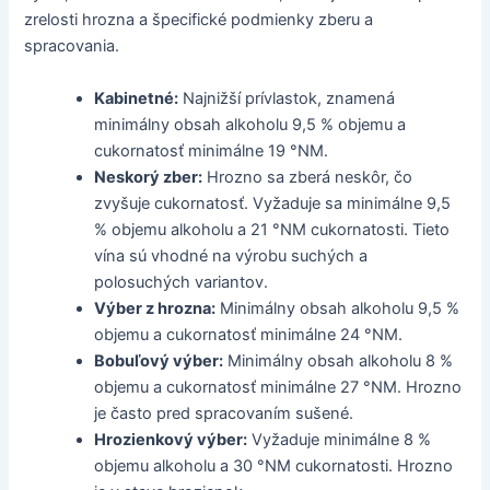
zrelosti hrozna a špecifické podmienky zberu a
spracovania.
Kabinetné:
Najnižší prívlastok, znamená
minimálny obsah alkoholu 9,5 % objemu a
cukornatosť minimálne 19 °NM.
Neskorý zber:
Hrozno sa zberá neskôr, čo
zvyšuje cukornatosť. Vyžaduje sa minimálne 9,5
% objemu alkoholu a 21 °NM cukornatosti. Tieto
vína sú vhodné na výrobu suchých a
polosuchých variantov.
Výber z hrozna:
Minimálny obsah alkoholu 9,5 %
objemu a cukornatosť minimálne 24 °NM.
Bobuľový výber:
Minimálny obsah alkoholu 8 %
objemu a cukornatosť minimálne 27 °NM. Hrozno
je často pred spracovaním sušené.
Hrozienkový výber:
Vyžaduje minimálne 8 %
objemu alkoholu a 30 °NM cukornatosti. Hrozno