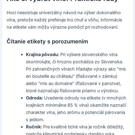
Hoci neexistuje univerzálny návod na výber dokonalého
vína, pretože každý preferuje inú chuť a vôňu, informácie
na etikete vám môžu výrazne pomôcť pri rozhodovaní.
Čítanie etikety s porozumením
Krajina pôvodu:
Pri výbere slovenského vína
skontrolujte, či hrozno pochádza zo Slovenska.
Pri zahraničných vínach hľadajte výrazy ako "mis
en bouteille au château" (fľašované v zámku)
alebo "mis au domaine" (fľašované v panstve),
ktoré naznačujú fľašovanie priamo u výrobcu.
Odroda:
Uvedenie odrody na etikete (v mnohých
krajinách minimálne 85 % vína) okamžite naznačí
charakter vína, jeho arómu a potenciál párovania
s jedlom.
Ročník:
Pre kvalitné tiché vína je ročník dôležitý,
pretože klimatické podmienky daného roka