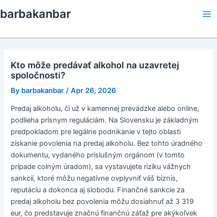
Skip
barbakanbar
to
Ma
content
Me
Kto môže predávať alkohol na uzavretej
spoločnosti?
By
barbakanbar
/
Apr 26, 2026
Predaj alkoholu, či už v kamennej prevádzke alebo online,
podlieha prísnym reguláciám. Na Slovensku je základným
predpokladom pre legálne podnikanie v tejto oblasti
získanie povolenia na predaj alkoholu. Bez tohto úradného
dokumentu, vydaného príslušným orgánom (v tomto
prípade colným úradom), sa vystavujete riziku vážnych
sankcií, ktoré môžu negatívne ovplyvniť váš biznis,
reputáciu a dokonca aj slobodu. Finančné sankcie za
predaj alkoholu bez povolenia môžu dosiahnuť až 3 319
eur, čo predstavuje značnú finančnú záťaž pre akýkoľvek