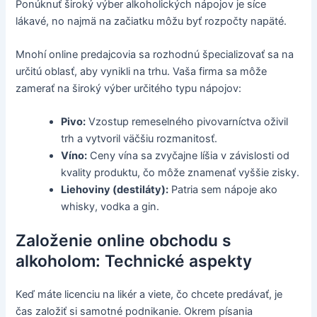
Ponúknuť široký výber alkoholických nápojov je síce
lákavé, no najmä na začiatku môžu byť rozpočty napäté.
Mnohí online predajcovia sa rozhodnú špecializovať sa na
určitú oblasť, aby vynikli na trhu. Vaša firma sa môže
zamerať na široký výber určitého typu nápojov:
Pivo:
Vzostup remeselného pivovarníctva oživil
trh a vytvoril väčšiu rozmanitosť.
Víno:
Ceny vína sa zvyčajne líšia v závislosti od
kvality produktu, čo môže znamenať vyššie zisky.
Liehoviny (destiláty):
Patria sem nápoje ako
whisky, vodka a gin.
Založenie online obchodu s
alkoholom: Technické aspekty
Keď máte licenciu na likér a viete, čo chcete predávať, je
čas založiť si samotné podnikanie. Okrem písania