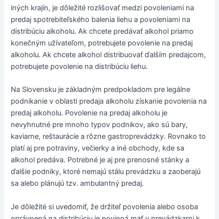
iných krajín, je dôležité rozlišovať medzi povoleniami na
predaj spotrebiteľského balenia liehu a povoleniami na
distribúciu alkoholu. Ak chcete predávať alkohol priamo
konečným užívateľom, potrebujete povolenie na predaj
alkoholu. Ak chcete alkohol distribuovať ďalším predajcom,
potrebujete povolenie na distribúciu liehu.
Na Slovensku je základným predpokladom pre legálne
podnikanie v oblasti predaja alkoholu získanie povolenia na
predaj alkoholu. Povolenie na predaj alkoholu je
nevyhnutné pre mnoho typov podnikov, ako sú bary,
kaviarne, reštaurácie a rôzne gastroprevádzky. Rovnako to
platí aj pre potraviny, večierky a iné obchody, kde sa
alkohol predáva. Potrebné je aj pre prenosné stánky a
ďalšie podniky, ktoré nemajú stálu prevádzku a zaoberajú
sa alebo plánujú tzv. ambulantný predaj.
Je dôležité si uvedomiť, že držiteľ povolenia alebo osoba
oprávnená na distribúciu je povinná mať v prevádzkarni k