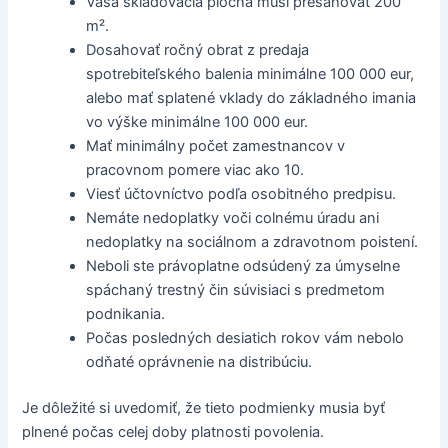
Vaša skladovacia plocha musí presahovať 200
m².
Dosahovať ročný obrat z predaja
spotrebiteľského balenia minimálne 100 000 eur,
alebo mať splatené vklady do základného imania
vo výške minimálne 100 000 eur.
Mať minimálny počet zamestnancov v
pracovnom pomere viac ako 10.
Viesť účtovníctvo podľa osobitného predpisu.
Nemáte nedoplatky voči colnému úradu ani
nedoplatky na sociálnom a zdravotnom poistení.
Neboli ste právoplatne odsúdený za úmyselne
spáchaný trestný čin súvisiaci s predmetom
podnikania.
Počas posledných desiatich rokov vám nebolo
odňaté oprávnenie na distribúciu.
Je dôležité si uvedomiť, že tieto podmienky musia byť
plnené počas celej doby platnosti povolenia.