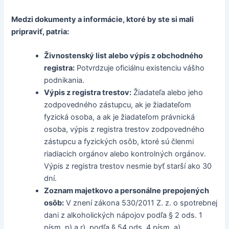
Medzi dokumenty a informácie, ktoré by ste si mali
pripraviť, patria:
Živnostenský list alebo výpis z obchodného
registra:
Potvrdzuje oficiálnu existenciu vášho
podnikania.
Výpis z registra trestov:
Žiadateľa alebo jeho
zodpovedného zástupcu, ak je žiadateľom
fyzická osoba, a ak je žiadateľom právnická
osoba, výpis z registra trestov zodpovedného
zástupcu a fyzických osôb, ktoré sú členmi
riadiacich orgánov alebo kontrolných orgánov.
Výpis z registra trestov nesmie byť starší ako 30
dní.
Zoznam majetkovo a personálne prepojených
osôb:
V znení zákona 530/2011 Z. z. o spotrebnej
dani z alkoholických nápojov podľa § 2 ods. 1
písm. p) a r), podľa § 54 ods. 4 písm. a).