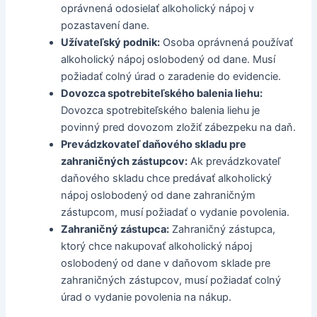
oprávnená odosielať alkoholický nápoj v
pozastavení dane.
Užívateľský podnik:
Osoba oprávnená používať
alkoholický nápoj oslobodený od dane. Musí
požiadať colný úrad o zaradenie do evidencie.
Dovozca spotrebiteľského balenia liehu:
Dovozca spotrebiteľského balenia liehu je
povinný pred dovozom zložiť zábezpeku na daň.
Prevádzkovateľ daňového skladu pre
zahraničných zástupcov:
Ak prevádzkovateľ
daňového skladu chce predávať alkoholický
nápoj oslobodený od dane zahraničným
zástupcom, musí požiadať o vydanie povolenia.
Zahraničný zástupca:
Zahraničný zástupca,
ktorý chce nakupovať alkoholický nápoj
oslobodený od dane v daňovom sklade pre
zahraničných zástupcov, musí požiadať colný
úrad o vydanie povolenia na nákup.