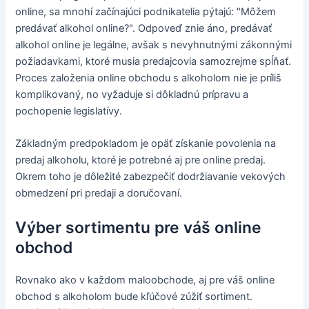
online, sa mnohí začínajúci podnikatelia pýtajú: "Môžem
predávať alkohol online?". Odpoveď znie áno, predávať
alkohol online je legálne, avšak s nevyhnutnými zákonnými
požiadavkami, ktoré musia predajcovia samozrejme spĺňať.
Proces založenia online obchodu s alkoholom nie je príliš
komplikovaný, no vyžaduje si dôkladnú prípravu a
pochopenie legislatívy.
Základným predpokladom je opäť získanie povolenia na
predaj alkoholu, ktoré je potrebné aj pre online predaj.
Okrem toho je dôležité zabezpečiť dodržiavanie vekových
obmedzení pri predaji a doručovaní.
Výber sortimentu pre váš online
obchod
Rovnako ako v každom maloobchode, aj pre váš online
obchod s alkoholom bude kľúčové zúžiť sortiment.