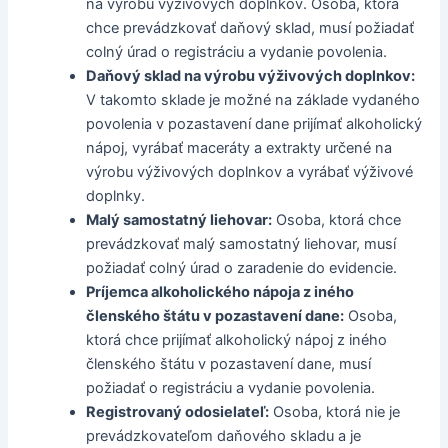
na výrobu výživových doplnkov. Osoba, ktorá
chce prevádzkovať daňový sklad, musí požiadať
colný úrad o registráciu a vydanie povolenia.
Daňový sklad na výrobu výživových doplnkov:
V takomto sklade je možné na základe vydaného
povolenia v pozastavení dane prijímať alkoholický
nápoj, vyrábať maceráty a extrakty určené na
výrobu výživových doplnkov a vyrábať výživové
doplnky.
Malý samostatný liehovar:
Osoba, ktorá chce
prevádzkovať malý samostatný liehovar, musí
požiadať colný úrad o zaradenie do evidencie.
Príjemca alkoholického nápoja z iného
členského štátu v pozastavení dane:
Osoba,
ktorá chce prijímať alkoholický nápoj z iného
členského štátu v pozastavení dane, musí
požiadať o registráciu a vydanie povolenia.
Registrovaný odosielateľ:
Osoba, ktorá nie je
prevádzkovateľom daňového skladu a je