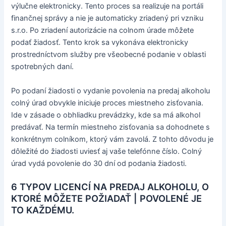
výlučne elektronicky. Tento proces sa realizuje na portáli
finančnej správy a nie je automaticky zriadený pri vzniku
s.r.o. Po zriadení autorizácie na colnom úrade môžete
podať žiadosť. Tento krok sa vykonáva elektronicky
prostredníctvom služby pre všeobecné podanie v oblasti
spotrebných daní.
Po podaní žiadosti o vydanie povolenia na predaj alkoholu
colný úrad obvykle iniciuje proces miestneho zisťovania.
Ide v zásade o obhliadku prevádzky, kde sa má alkohol
predávať. Na termín miestneho zisťovania sa dohodnete s
konkrétnym colníkom, ktorý vám zavolá. Z tohto dôvodu je
dôležité do žiadosti uviesť aj vaše telefónne číslo. Colný
úrad vydá povolenie do 30 dní od podania žiadosti.
6 TYPOV LICENCÍ NA PREDAJ ALKOHOLU, O
KTORÉ MÔŽETE POŽIADAŤ | POVOLENÉ JE
TO KAŽDÉMU.