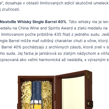
", dosahuje v oblasti limitovaných edícií skutočné umeleck
 zručnosti.
Nestville Whisky Single Barrel 40%
. Táto whisky nie je l
 medailu na China Wine and Spirits Award a zlatú medailu na
v limitovanom počte približne 435 fliaš z jedného sudu. Jedi
 Single Barrel môže mať odlišný charakter chuti a vône, kto
le Barrel 40% pochádzajú z archívnych zásob, ktoré zreli v 
neho suda. Jej farba je jantárová so zlatým nádychom a vôň
e popisovaná ako veľmi harmonická až nasládla, s výrazný