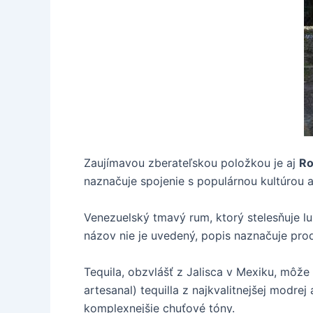
Zaujímavou zberateľskou položkou je aj
Ro
naznačuje spojenie s populárnou kultúrou a
Venezuelský tmavý rum, ktorý stelesňuje lu
názov nie je uvedený, popis naznačuje pro
Tequila, obzvlášť z Jalisca v Mexiku, môž
artesanal) tequilla z najkvalitnejšej modre
komplexnejšie chuťové tóny.