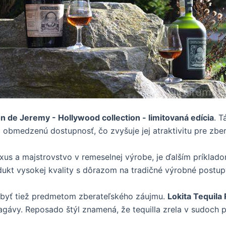
n de Jeremy - Hollywood collection - limitovaná edícia
. T
 obmedzenú dostupnosť, čo zvyšuje jej atraktivitu pre zber
xus a majstrovstvo v remeselnej výrobe, je ďalším príklado
dukt vysokej kvality s dôrazom na tradičné výrobné postup
e byť tiež predmetom zberateľského záujmu.
Lokita Tequil
j agávy. Reposado štýl znamená, že tequilla zrela v sudoch p