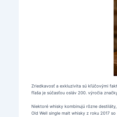
Zriedkavosť a exkluzivita sú kľúčovými fak
fľaša je súčasťou osláv 200. výročia značk
Niektoré whisky kombinujú rôzne destiláty, 
Old Well single malt whisky z roku 2017 s