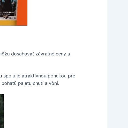
y môžu dosahovať závratné ceny a
nu spolu je atraktívnou ponukou pre
bohatú paletu chutí a vôní.