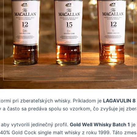
tormi pri zberateľských whisky. Príkladom je
LAGAVULIN 8 r
y a často sa predáva spolu so vzorkom, čo zvyšuje jej zbe
aby vytvorili jedinečný profil.
Gold Well Whisky Batch 1
je
o 40% Gold Cock single malt whisky z roku 1999. Táto zmes