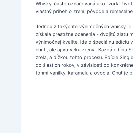
Whisky, často označovaná ako "voda života
vlastný príbeh o zrení, pôvode a remeselnej
Jednou z takýchto výnimočných whisky je
získala prestížne ocenenia - dvojitú zlatú
výnimočnej kvalite. Ide o špeciálnu edíciu 
chuti, ale aj vo veku zrenia. Každá edícia
zrela, a dĺžkou tohto procesu. Edície Sing
do šiestich rokov, v závislosti od konkrét
tónmi vanilky, karamelu a ovocia. Chuť j