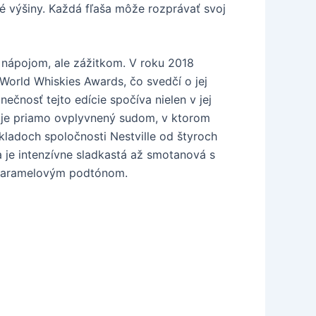
é výšiny. Každá fľaša môže rozprávať svoj
en nápojom, ale zážitkom. V roku 2018
 World Whiskies Awards, čo svedčí o jej
nečnosť tejto edície spočíva nielen v jej
rý je priamo ovplyvnený sudom, v ktorom
skladoch spoločnosti Nestville od štyroch
a je intenzívne sladkastá až smotanová s
m karamelovým podtónom.