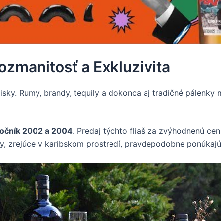
Rozmanitosť a Exkluzivita
whisky. Rumy, brandy, tequily a dokonca aj tradičné pálenk
ročník 2002 a 2004
. Predaj týchto fliaš za zvýhodnenú ce
y, zrejúce v karibskom prostredí, pravdepodobne ponúkajú 