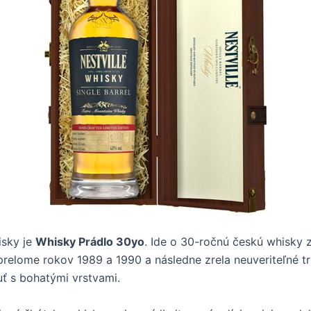
isky je
Whisky Prádlo 30yo
. Ide o 30-ročnú českú whisky z
 prelome rokov 1989 a 1990 a následne zrela neuveriteľné t
uť s bohatými vrstvami.