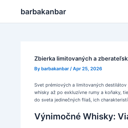
Skip
barbakanbar
to
content
Zbierka limitovaných a zberateľsk
By
barbakanbar
/
Apr 25, 2026
Svet prémiových a limitovaných destilátov 
whisky až po exkluzívne rumy a koňaky, tie
do sveta jedinečných fliaš, ich charakterist
Výnimočné Whisky: Vi