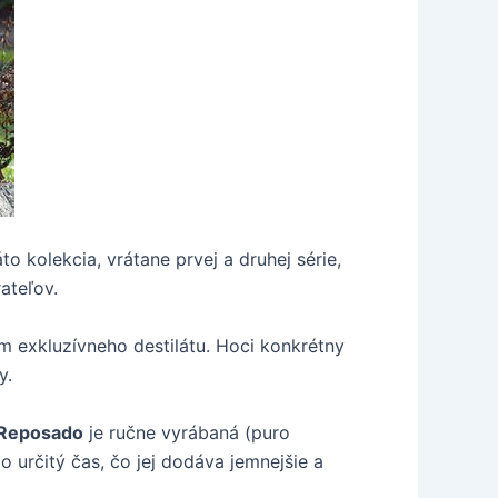
áto kolekcia, vrátane prvej a druhej série,
ateľov.
m exkluzívneho destilátu. Hoci konkrétny
y.
a Reposado
je ručne vyrábaná (puro
o určitý čas, čo jej dodáva jemnejšie a