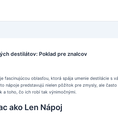
ých destilátov: Poklad pre znalcov
je fascinujúcou oblasťou, ktorá spája umenie destilácie s 
to nápoje predstavujú nielen pôžitok pre zmysly, ale často 
ík a toho, čo ich robí tak výnimočnými.
ac ako Len Nápoj