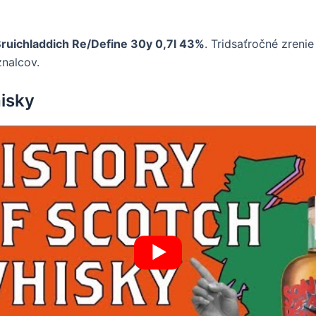
ruichladdich Re/Define 30y 0,7l 43%
. Tridsaťročné zren
znalcov.
hisky