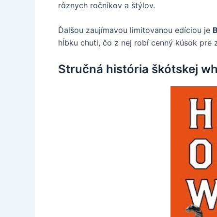
rôznych ročníkov a štýlov.
Ďalšou zaujímavou limitovanou edíciou je
B
hĺbku chuti, čo z nej robí cenný kúsok pre 
Stručná história škótskej w