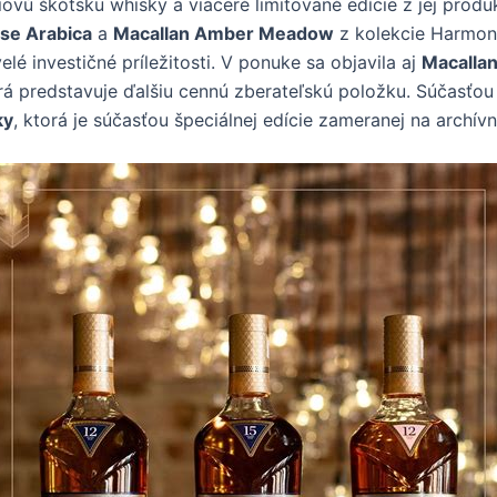
ú škótsku whisky a viaceré limitované edície z jej produ
nse Arabica
a
Macallan Amber Meadow
z kolekcie Harmony
é investičné príležitosti. V ponuke sa objavila aj
Macallan
orá predstavuje ďalšiu cennú zberateľskú položku. Súčasťo
ky
, ktorá je súčasťou špeciálnej edície zameranej na archí