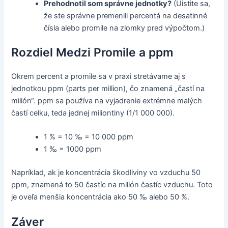
Prehodnotil som správne jednotky?
(Uistite sa,
že ste správne premenili percentá na desatinné
čísla alebo promile na zlomky pred výpočtom.)
Rozdiel Medzi Promile a ppm
Okrem percent a promile sa v praxi stretávame aj s
jednotkou ppm (parts per million), čo znamená „častí na
milión“. ppm sa používa na vyjadrenie extrémne malých
častí celku, teda jednej miliontiny (1/1 000 000).
1 % = 10 ‰ = 10 000 ppm
1 ‰ = 1000 ppm
Napríklad, ak je koncentrácia škodliviny vo vzduchu 50
ppm, znamená to 50 častíc na milión častíc vzduchu. Toto
je oveľa menšia koncentrácia ako 50 ‰ alebo 50 %.
Záver