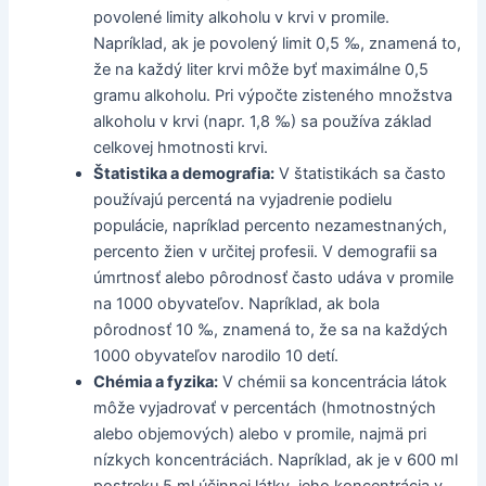
povolené limity alkoholu v krvi v promile.
Napríklad, ak je povolený limit 0,5 ‰, znamená to,
že na každý liter krvi môže byť maximálne 0,5
gramu alkoholu. Pri výpočte zisteného množstva
alkoholu v krvi (napr. 1,8 ‰) sa používa základ
celkovej hmotnosti krvi.
Štatistika a demografia:
V štatistikách sa často
používajú percentá na vyjadrenie podielu
populácie, napríklad percento nezamestnaných,
percento žien v určitej profesii. V demografii sa
úmrtnosť alebo pôrodnosť často udáva v promile
na 1000 obyvateľov. Napríklad, ak bola
pôrodnosť 10 ‰, znamená to, že sa na každých
1000 obyvateľov narodilo 10 detí.
Chémia a fyzika:
V chémii sa koncentrácia látok
môže vyjadrovať v percentách (hmotnostných
alebo objemových) alebo v promile, najmä pri
nízkych koncentráciách. Napríklad, ak je v 600 ml