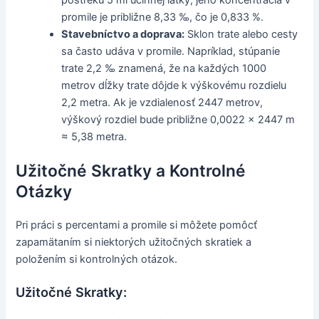
postreku 5 ml účinnej látky, jeho koncentrácia v
promile je približne 8,33 ‰, čo je 0,833 %.
Stavebníctvo a doprava:
Sklon trate alebo cesty
sa často udáva v promile. Napríklad, stúpanie
trate 2,2 ‰ znamená, že na každých 1000
metrov dĺžky trate dôjde k výškovému rozdielu
2,2 metra. Ak je vzdialenosť 2447 metrov,
výškový rozdiel bude približne 0,0022 × 2447 m
≈ 5,38 metra.
Užitočné Skratky a Kontrolné
Otázky
Pri práci s percentami a promile si môžete pomôcť
zapamätaním si niektorých užitočných skratiek a
položením si kontrolných otázok.
Užitočné Skratky: