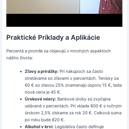
Praktické Príklady a Aplikácie
Percentá a promile sa objavujú v mnohých aspektoch
nášho života:
Zľavy a prirážky:
Pri nákupoch sa často
stretávame so zľavami v percentách. Tenisky za
60 € so zľavou 25% znamenajú úsporu 15 €, teda
nová cena je 45 €.
Úrokové miery:
Bankové úroky sú zvyčajne
udávané v percentách. Pri vklade 800 € s ročným
úrokom 2,5% získame za rok 20 €. Celková suma
po roku bude 820 €.
Alkohol v krvi:
Legislatíva často definuje