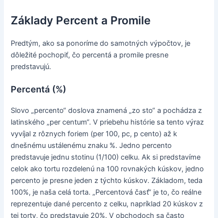
Základy Percent a Promile
Predtým, ako sa ponoríme do samotných výpočtov, je
dôležité pochopiť, čo percentá a promile presne
predstavujú.
Percentá (%)
Slovo „percento“ doslova znamená „zo sto“ a pochádza z
latinského „per centum“. V priebehu histórie sa tento výraz
vyvíjal z rôznych foriem (per 100, pc, p cento) až k
dnešnému ustálenému znaku %. Jedno percento
predstavuje jednu stotinu (1/100) celku. Ak si predstavíme
celok ako tortu rozdelenú na 100 rovnakých kúskov, jedno
percento je presne jeden z týchto kúskov. Základom, teda
100%, je naša celá torta. „Percentová časť“ je to, čo reálne
reprezentuje dané percento z celku, napríklad 20 kúskov z
tej torty, čo predstavuje 20%. V obchodoch sa často