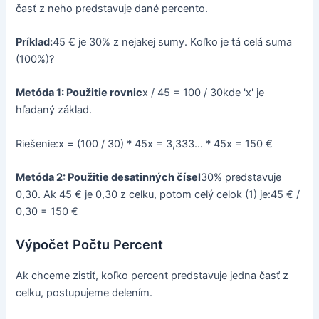
časť z neho predstavuje dané percento.
Príklad:
45 € je 30% z nejakej sumy. Koľko je tá celá suma
(100%)?
Metóda 1: Použitie rovnic
x / 45 = 100 / 30kde 'x' je
hľadaný základ.
Riešenie:x = (100 / 30) * 45x = 3,333… * 45x = 150 €
Metóda 2: Použitie desatinných čísel
30% predstavuje
0,30. Ak 45 € je 0,30 z celku, potom celý celok (1) je:45 € /
0,30 = 150 €
Výpočet Počtu Percent
Ak chceme zistiť, koľko percent predstavuje jedna časť z
celku, postupujeme delením.