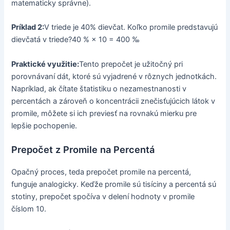
matematicky správne).
Príklad 2:
V triede je 40% dievčat. Koľko promile predstavujú
dievčatá v triede?40 % × 10 = 400 ‰
Praktické využitie:
Tento prepočet je užitočný pri
porovnávaní dát, ktoré sú vyjadrené v rôznych jednotkách.
Napríklad, ak čítate štatistiku o nezamestnanosti v
percentách a zároveň o koncentrácii znečisťujúcich látok v
promile, môžete si ich previesť na rovnakú mierku pre
lepšie pochopenie.
Prepočet z Promile na Percentá
Opačný proces, teda prepočet promile na percentá,
funguje analogicky. Keďže promile sú tisíciny a percentá sú
stotiny, prepočet spočíva v delení hodnoty v promile
číslom 10.