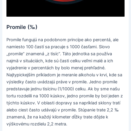
Promile (‰)
Promile fungujú na podobnom princípe ako percentá, ale
namiesto 100 častí sa pracuje s 1000 časťami. Slovo
„promile“ znamená „z tisíc“. Táto jednotka sa používa
najmä v situáciách, kde sú časti celku veľmi malé a ich
vyjadrenie v percentách by bolo menej prehľadné.
Najtypickejším príkladom je meranie alkoholu v krvi, kde sa
výsledky často uvádzajú práve v promile. Jedno promile
predstavuje jednu tisícinu (1/1000) celku. Ak by sme našu
tortu rozdelili na 1000 kúskov, jedno promile by bol jeden z
týchto kúskov. V oblasti dopravy sa napríklad sklony tratí
alebo ciest často udávajú v promile. Stúpanie trate 2,2 ‰
znamená, že na každý kilometer dĺžky trate dôjde k
výškovému rozdielu 2,2 metra.