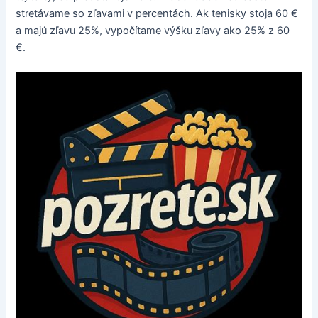
stretávame so zľavami v percentách. Ak tenisky stoja 60 €
a majú zľavu 25%, vypočítame výšku zľavy ako 25% z 60
€.