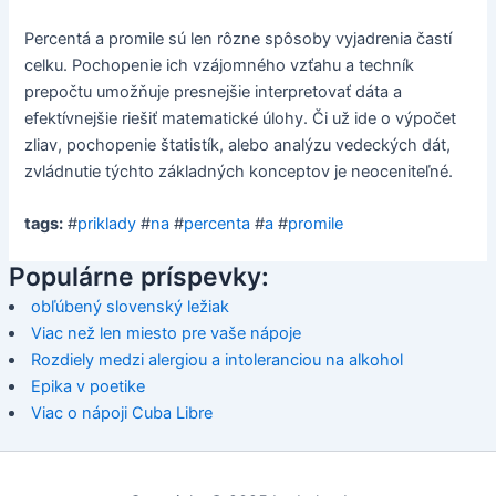
Percentá a promile sú len rôzne spôsoby vyjadrenia častí
celku. Pochopenie ich vzájomného vzťahu a techník
prepočtu umožňuje presnejšie interpretovať dáta a
efektívnejšie riešiť matematické úlohy. Či už ide o výpočet
zliav, pochopenie štatistík, alebo analýzu vedeckých dát,
zvládnutie týchto základných konceptov je neoceniteľné.
tags:
#
priklady
#
na
#
percenta
#
a
#
promile
Populárne príspevky:
obľúbený slovenský ležiak
Viac než len miesto pre vaše nápoje
Rozdiely medzi alergiou a intoleranciou na alkohol
Epika v poetike
Viac o nápoji Cuba Libre