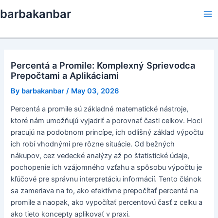
Skip
barbakanbar
to
Ma
content
Me
Percentá a Promile: Komplexný Sprievodca
Prepočtami a Aplikáciami
By
barbakanbar
/
May 03, 2026
Percentá a promile sú základné matematické nástroje,
ktoré nám umožňujú vyjadriť a porovnať časti celkov. Hoci
pracujú na podobnom princípe, ich odlišný základ výpočtu
ich robí vhodnými pre rôzne situácie. Od bežných
nákupov, cez vedecké analýzy až po štatistické údaje,
pochopenie ich vzájomného vzťahu a spôsobu výpočtu je
kľúčové pre správnu interpretáciu informácií. Tento článok
sa zameriava na to, ako efektívne prepočítať percentá na
promile a naopak, ako vypočítať percentovú časť z celku a
ako tieto koncepty aplikovať v praxi.