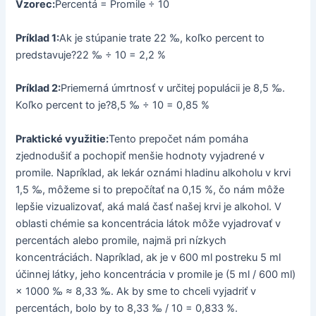
Vzorec:
Percentá = Promile ÷ 10
Príklad 1:
Ak je stúpanie trate 22 ‰, koľko percent to
predstavuje?22 ‰ ÷ 10 = 2,2 %
Príklad 2:
Priemerná úmrtnosť v určitej populácii je 8,5 ‰.
Koľko percent to je?8,5 ‰ ÷ 10 = 0,85 %
Praktické využitie:
Tento prepočet nám pomáha
zjednodušiť a pochopiť menšie hodnoty vyjadrené v
promile. Napríklad, ak lekár oznámi hladinu alkoholu v krvi
1,5 ‰, môžeme si to prepočítať na 0,15 %, čo nám môže
lepšie vizualizovať, aká malá časť našej krvi je alkohol. V
oblasti chémie sa koncentrácia látok môže vyjadrovať v
percentách alebo promile, najmä pri nízkych
koncentráciách. Napríklad, ak je v 600 ml postreku 5 ml
účinnej látky, jeho koncentrácia v promile je (5 ml / 600 ml)
× 1000 ‰ ≈ 8,33 ‰. Ak by sme to chceli vyjadriť v
percentách, bolo by to 8,33 ‰ / 10 = 0,833 %.