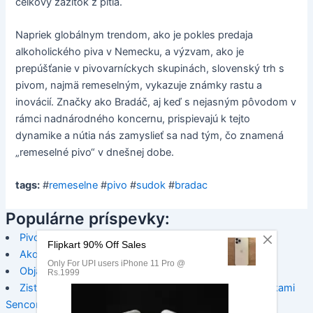
celkový zážitok z pitia.
Napriek globálnym trendom, ako je pokles predaja
alkoholického piva v Nemecku, a výzvam, ako je
prepúšťanie v pivovarníckych skupinách, slovenský trh s
pivom, najmä remeselným, vykazuje známky rastu a
inovácií. Značky ako Bradáč, aj keď s nejasným pôvodom v
rámci nadnárodného koncernu, prispievajú k tejto
dynamike a nútia nás zamyslieť sa nad tým, čo znamená
„remeselné pivo“ v dnešnej dobe.
tags:
#
remeselne
#
pivo
#
sudok
#
bradac
Populárne príspevky:
Pivo a hypertenzia
Ako pripraviť vianočný punč
Objavte autentickú Frankovku Modrú
Zistite viac o presnosti a hygiene s náhradnými trubičkami
Sencor SCA BA02