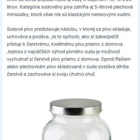
litrov. Kategória sudového piva zahŕňa aj 5-litrové plechové
minisúdky, ktoré však nie sú klasickými nerezovými sudmi.
Sudové pivo predstavuje nádobu, v ktorej sa pivo skladuje,
uchováva a podáva. Je to spôsob, ako si zabezpečiť
prístup k čerstvému, kvalitnému pivu priamo z domova.
Jednou z najväčších výhod pivného sudu je možnosť
vychutnať si čerstvé pivo priamo z domova. Oproti fľašiam
alebo plechovkám pivo skladované v sude zostáva dlhšie
čerstvé a zachováva si svoju chutnú chuť.