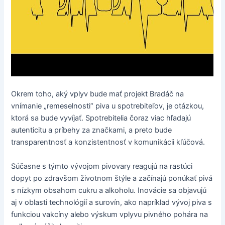
Okrem toho, aký vplyv bude mať projekt Bradáč na
vnímanie „remeselnosti“ piva u spotrebiteľov, je otázkou,
ktorá sa bude vyvíjať. Spotrebitelia čoraz viac hľadajú
autenticitu a príbehy za značkami, a preto bude
transparentnosť a konzistentnosť v komunikácii kľúčová.
Súčasne s týmto vývojom pivovary reagujú na rastúci
dopyt po zdravšom životnom štýle a začínajú ponúkať pivá
s nízkym obsahom cukru a alkoholu. Inovácie sa objavujú
aj v oblasti technológií a surovín, ako napríklad vývoj piva s
funkciou vakcíny alebo výskum vplyvu pivného pohára na