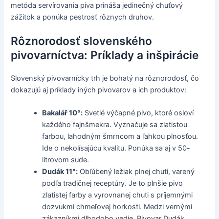
metóda servírovania piva prináša jedinečný chuťový
zážitok a ponúka pestrosť rôznych druhov.
Rôznorodosť slovenského
pivovarníctva: Príklady a inšpirácie
Slovenský pivovarnícky trh je bohatý na rôznorodosť, čo
dokazujú aj príklady iných pivovarov a ich produktov:
Bakalář 10°:
Svetlé výčapné pivo, ktoré osloví
každého fajnšmekra. Vyznačuje sa zlatistou
farbou, lahodným šmrncom a ľahkou plnosťou.
Ide o nekolísajúcu kvalitu. Ponúka sa aj v 50-
litrovom sude.
Dudák 11°:
Obľúbený ležiak plnej chuti, varený
podľa tradičnej receptúry. Je to plnšie pivo
zlatistej farby a vyrovnanej chuti s príjemnými
dozvukmi chmeľovej horkosti. Medzi vernými
zákazníkmi dlhodobo vedie. Pivovar Dudák