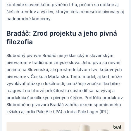
kontexte slovenského pivného trhu, pričom sa dotkne aj
širších trendov a výziev, ktorým čelia remeselné pivovary aj
nadnárodné koncerny.
Bradáč: Zrod projektu a jeho pivná
filozofia
Slobodný pivovar Bradáč nie je klasickým slovenským
pivovarom v tradičnom zmysle slova. Jeho pivo sa nevarí
priamo na Slovensku, ale prostredníctvom tzv. kočovných
pivovarov v Česku a Maďarsku. Tento model, aj keď môže
vyvolávať otázky o lokálnosti, umožňuje značke flexibilne
reagovať na trhové príležitosti a sústrediť sa na vývoj a
produkciu špecifických pivných štýlov. Portfólio produktov
Slobodného pivovaru Bradáč zahŕňa okrem spomínaného
ležiaka aj India Pale Ale (IPA) a India Pale Lager (IPL).