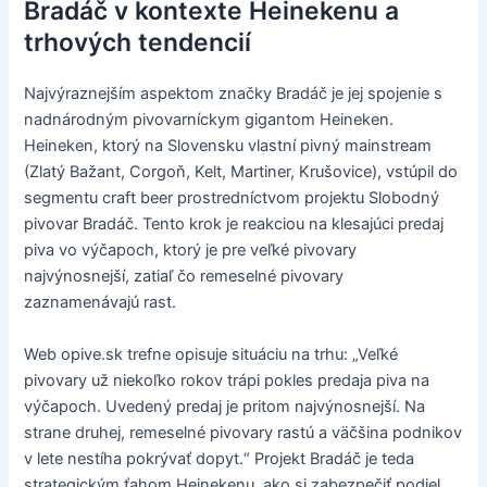
Bradáč v kontexte Heinekenu a
trhových tendencií
Najvýraznejším aspektom značky Bradáč je jej spojenie s
nadnárodným pivovarníckym gigantom Heineken.
Heineken, ktorý na Slovensku vlastní pivný mainstream
(Zlatý Bažant, Corgoň, Kelt, Martiner, Krušovice), vstúpil do
segmentu craft beer prostredníctvom projektu Slobodný
pivovar Bradáč. Tento krok je reakciou na klesajúci predaj
piva vo výčapoch, ktorý je pre veľké pivovary
najvýnosnejší, zatiaľ čo remeselné pivovary
zaznamenávajú rast.
Web opive.sk trefne opisuje situáciu na trhu: „Veľké
pivovary už niekoľko rokov trápi pokles predaja piva na
výčapoch. Uvedený predaj je pritom najvýnosnejší. Na
strane druhej, remeselné pivovary rastú a väčšina podnikov
v lete nestíha pokrývať dopyt.“ Projekt Bradáč je teda
strategickým ťahom Heinekenu, ako si zabezpečiť podiel