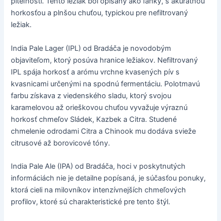
piteľnosti. Tento ležiak bol opísaný ako ľahký, s akurátnou
horkosťou a plnšou chuťou, typickou pre nefiltrovaný
ležiak.
India Pale Lager (IPL) od Bradáča je novodobým
objaviteľom, ktorý posúva hranice ležiakov. Nefiltrovaný
IPL spája horkosť a arómu vrchne kvasených pív s
kvasnicami určenými na spodnú fermentáciu. Polotmavú
farbu získava z viedenského sladu, ktorý svojou
karamelovou až orieškovou chuťou vyvažuje výraznú
horkosť chmeľov Sládek, Kazbek a Citra. Studené
chmelenie odrodami Citra a Chinook mu dodáva svieže
citrusové až borovicové tóny.
India Pale Ale (IPA) od Bradáča, hoci v poskytnutých
informáciách nie je detailne popísaná, je súčasťou ponuky,
ktorá cieli na milovníkov intenzívnejších chmeľových
profilov, ktoré sú charakteristické pre tento štýl.