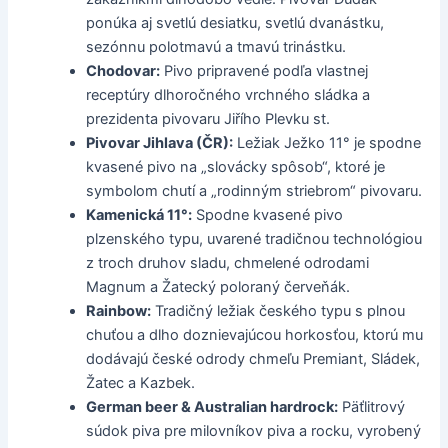
ponúka aj svetlú desiatku, svetlú dvanástku,
sezónnu polotmavú a tmavú trinástku.
Chodovar:
Pivo pripravené podľa vlastnej
receptúry dlhoročného vrchného sládka a
prezidenta pivovaru Jiřího Plevku st.
Pivovar Jihlava (ČR):
Ležiak Ježko 11° je spodne
kvasené pivo na „slovácky spôsob“, ktoré je
symbolom chutí a „rodinným striebrom“ pivovaru.
Kamenická 11°:
Spodne kvasené pivo
plzenského typu, uvarené tradičnou technológiou
z troch druhov sladu, chmelené odrodami
Magnum a Žatecký poloraný červeňák.
Rainbow:
Tradičný ležiak českého typu s plnou
chuťou a dlho doznievajúcou horkosťou, ktorú mu
dodávajú české odrody chmeľu Premiant, Sládek,
Žatec a Kazbek.
German beer & Australian hardrock:
Päťlitrový
súdok piva pre milovníkov piva a rocku, vyrobený