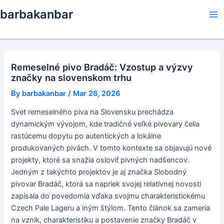
Skip
barbakanbar
to
Ma
content
Me
Remeselné pivo Bradáč: Vzostup a výzvy
značky na slovenskom trhu
By
barbakanbar
/
Mar 26, 2026
Svet remeselného piva na Slovensku prechádza
dynamickým vývojom, kde tradičné veľké pivovary čelia
rastúcemu dopytu po autentických a lokálne
produkovaných pivách. V tomto kontexte sa objavujú nové
projekty, ktoré sa snažia osloviť pivných nadšencov.
Jedným z takýchto projektov je aj značka Slobodný
pivovar Bradáč, ktorá sa napriek svojej relatívnej novosti
zapísala do povedomia vďaka svojmu charakteristickému
Czech Pale Lageru a iným štýlom. Tento článok sa zameria
na vznik, charakteristiku a postavenie značky Bradáč v