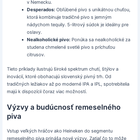
v Nemecku.
Desperados:
Obľúbené pivo s unikátnou chuťou,
ktorá kombinuje tradičné pivo s jemným
nádychom tequily. 5-litrový súdok je ideálny pre
oslavy.
Nealkoholické pivo:
Ponúka sa nealkoholické za
studena chmelené svetlé pivo s príchuťou
citrusov.
Tieto príklady ilustrujú široké spektrum chutí, štýlov a
inovácií, ktoré obohacujú slovenský pivný trh. Od
tradičných ležiakov až po moderné IPA a IPL, spotrebitelia
majú k dispozícii čoraz viac možností.
Výzvy a budúcnosť remeselného
piva
Vstup veľkých hráčov ako Heineken do segmentu
remeselného piva prináša nové výzvy. Zatiaľ čo to môže