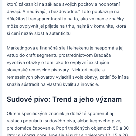
ktorú zákazníci na základe svojich pocitov a hodnotení
dávajú. A nedávajú ju bezdôvodne.“ Toto poukazuje na
dôležitosť transparentnosti a na to, ako vnímanie značky
môže ovplyvniť jej prijatie na trhu, najmä v komunite, ktorá
si cení nezávislosť a autenticitu.
Marketingová a finančná sila Heinekenu je nesporná a jej
vstup do craft segmentu prostredníctvom Bradáča
vyvoláva otázky o tom, ako to ovplyvní existujúce
slovenské remeselné pivovary. Niektorí majitelia
remeselných pivovarov vyjadrili svoje obavy, zatiaľ čo iní sa
snažia sústrediť na vlastnú kvalitu a inovácie.
Sudové pivo: Trend a jeho význam
Okrem špecifických značiek je dôležité spomenúť aj
rastúcu popularitu sudového piva, alebo kegového piva,
pre domáce čapovanie. Popri tradičných objemoch 50 a 30
litrov sú čoraz populárnejšie aj sudy s objemom 10, 15 a 20