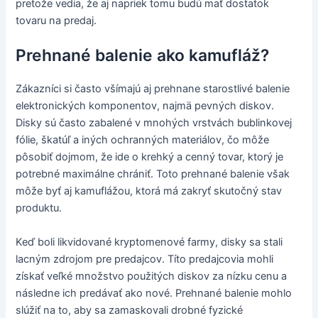
pretože vedia, že aj napriek tomu budú mať dostatok
tovaru na predaj.
Prehnané balenie ako kamufláž?
Zákazníci si často všímajú aj prehnane starostlivé balenie
elektronických komponentov, najmä pevných diskov.
Disky sú často zabalené v mnohých vrstvách bublinkovej
fólie, škatúľ a iných ochranných materiálov, čo môže
pôsobiť dojmom, že ide o krehký a cenný tovar, ktorý je
potrebné maximálne chrániť. Toto prehnané balenie však
môže byť aj kamuflážou, ktorá má zakryť skutočný stav
produktu.
Keď boli likvidované kryptomenové farmy, disky sa stali
lacným zdrojom pre predajcov. Títo predajcovia mohli
získať veľké množstvo použitých diskov za nízku cenu a
následne ich predávať ako nové. Prehnané balenie mohlo
slúžiť na to, aby sa zamaskovali drobné fyzické