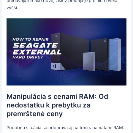
predávajú ich ako nové, zisk z predaja je pre nich oveľa
vyšší.
Manipulácia s cenami RAM: Od
nedostatku k prebytku za
premrštené ceny
Podobná situácia sa odohráva aj na trhu s pamäťami RAM.