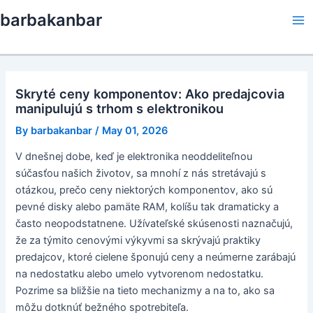
Skip
barbakanbar
to
Ma
content
Me
Skryté ceny komponentov: Ako predajcovia
manipulujú s trhom s elektronikou
By
barbakanbar
/
May 01, 2026
V dnešnej dobe, keď je elektronika neoddeliteľnou
súčasťou našich životov, sa mnohí z nás stretávajú s
otázkou, prečo ceny niektorých komponentov, ako sú
pevné disky alebo pamäte RAM, kolíšu tak dramaticky a
často neopodstatnene. Užívateľské skúsenosti naznačujú,
že za týmito cenovými výkyvmi sa skrývajú praktiky
predajcov, ktoré cielene šponujú ceny a neúmerne zarábajú
na nedostatku alebo umelo vytvorenom nedostatku.
Pozrime sa bližšie na tieto mechanizmy a na to, ako sa
môžu dotknúť bežného spotrebiteľa.