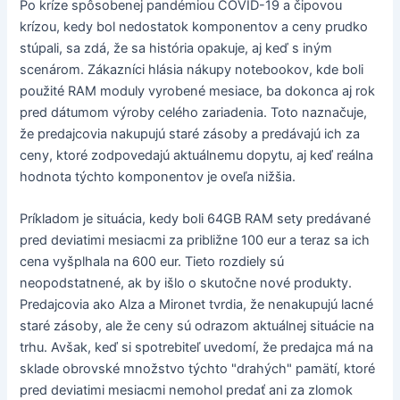
Po kríze spôsobenej pandémiou COVID-19 a čipovou
krízou, kedy bol nedostatok komponentov a ceny prudko
stúpali, sa zdá, že sa história opakuje, aj keď s iným
scenárom. Zákazníci hlásia nákupy notebookov, kde boli
použité RAM moduly vyrobené mesiace, ba dokonca aj rok
pred dátumom výroby celého zariadenia. Toto naznačuje,
že predajcovia nakupujú staré zásoby a predávajú ich za
ceny, ktoré zodpovedajú aktuálnemu dopytu, aj keď reálna
hodnota týchto komponentov je oveľa nižšia.
Príkladom je situácia, kedy boli 64GB RAM sety predávané
pred deviatimi mesiacmi za približne 100 eur a teraz sa ich
cena vyšplhala na 600 eur. Tieto rozdiely sú
neopodstatnené, ak by išlo o skutočne nové produkty.
Predajcovia ako Alza a Mironet tvrdia, že nenakupujú lacné
staré zásoby, ale že ceny sú odrazom aktuálnej situácie na
trhu. Avšak, keď si spotrebiteľ uvedomí, že predajca má na
sklade obrovské množstvo týchto "drahých" pamätí, ktoré
pred deviatimi mesiacmi nemohol predať ani za zlomok