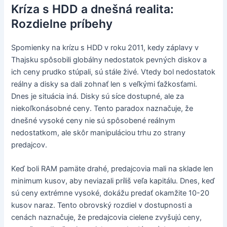
Kríza s HDD a dnešná realita:
Rozdielne príbehy
Spomienky na krízu s HDD v roku 2011, kedy záplavy v
Thajsku spôsobili globálny nedostatok pevných diskov a
ich ceny prudko stúpali, sú stále živé. Vtedy bol nedostatok
reálny a disky sa dali zohnať len s veľkými ťažkosťami.
Dnes je situácia iná. Disky sú síce dostupné, ale za
niekoľkonásobné ceny. Tento paradox naznačuje, že
dnešné vysoké ceny nie sú spôsobené reálnym
nedostatkom, ale skôr manipuláciou trhu zo strany
predajcov.
Keď boli RAM pamäte drahé, predajcovia mali na sklade len
minimum kusov, aby neviazali príliš veľa kapitálu. Dnes, keď
sú ceny extrémne vysoké, dokážu predať okamžite 10-20
kusov naraz. Tento obrovský rozdiel v dostupnosti a
cenách naznačuje, že predajcovia cielene zvyšujú ceny,