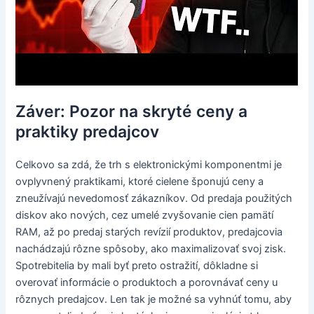
Záver: Pozor na skryté ceny a
praktiky predajcov
Celkovo sa zdá, že trh s elektronickými komponentmi je
ovplyvnený praktikami, ktoré cielene šponujú ceny a
zneužívajú nevedomosť zákazníkov. Od predaja použitých
diskov ako nových, cez umelé zvyšovanie cien pamätí
RAM, až po predaj starých revízií produktov, predajcovia
nachádzajú rôzne spôsoby, ako maximalizovať svoj zisk.
Spotrebitelia by mali byť preto ostražití, dôkladne si
overovať informácie o produktoch a porovnávať ceny u
rôznych predajcov. Len tak je možné sa vyhnúť tomu, aby