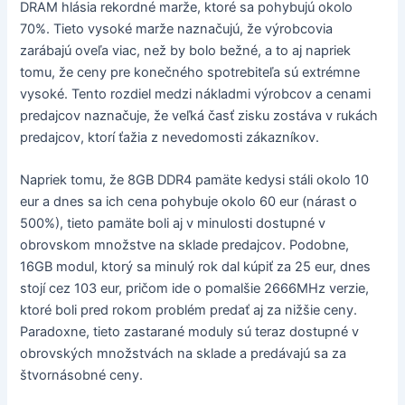
DRAM hlásia rekordné marže, ktoré sa pohybujú okolo
70%. Tieto vysoké marže naznačujú, že výrobcovia
zarábajú oveľa viac, než by bolo bežné, a to aj napriek
tomu, že ceny pre konečného spotrebiteľa sú extrémne
vysoké. Tento rozdiel medzi nákladmi výrobcov a cenami
predajcov naznačuje, že veľká časť zisku zostáva v rukách
predajcov, ktorí ťažia z nevedomosti zákazníkov.
Napriek tomu, že 8GB DDR4 pamäte kedysi stáli okolo 10
eur a dnes sa ich cena pohybuje okolo 60 eur (nárast o
500%), tieto pamäte boli aj v minulosti dostupné v
obrovskom množstve na sklade predajcov. Podobne,
16GB modul, ktorý sa minulý rok dal kúpiť za 25 eur, dnes
stojí cez 103 eur, pričom ide o pomalšie 2666MHz verzie,
ktoré boli pred rokom problém predať aj za nižšie ceny.
Paradoxne, tieto zastarané moduly sú teraz dostupné v
obrovských množstvách na sklade a predávajú sa za
štvornásobné ceny.