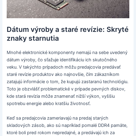
Dátum výroby a staré revízie: Skryté
znaky starnutia
Mnohé elektronické komponenty nemajú na sebe uvedený
dátum výroby, čo sťažuje identifikáciu ich skutočného
veku. V takýchto prípadoch môžu predajcovia predávať
staré revízie produktov ako najnovšie, čím zákazníkom
zatajujú informácie o tom, že kupujú zastaranú technológiu.
Toto je obzvlášť problematické v prípade pevných diskov,
kde stará revízia môže znamenať nižší výkon, vyššiu
spotrebu energie alebo kratšiu životnosť.
Keď sa predajcovia zameriavajú na predaj starých
skladových zásob, ako sú napríklad pomalé DDR4 pamäte,
ktoré boli pred rokom nepredajné, a predávajú ich za