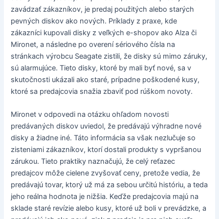
zavádzať zákazníkov, je predaj použitých alebo starých
pevných diskov ako nových. Príklady z praxe, kde
zákazníci kupovali disky z veľkých e-shopov ako Alza či
Mironet, a následne po overení sériového čísla na
stránkach výrobcu Seagate zistili, že disky sú mimo záruky,
sú alarmujúce. Tieto disky, ktoré by mali byť nové, sa v
skutočnosti ukázali ako staré, prípadne poškodené kusy,
ktoré sa predajcovia snažia zbaviť pod rúškom novoty.
Mironet v odpovedi na otázku ohľadom novosti
predávaných diskov uviedol, že predávajú výhradne nové
disky a žiadne iné. Táto informácia sa však nezlučuje so
zisteniami zákazníkov, ktorí dostali produkty s vypršanou
zárukou. Tieto praktiky naznačujú, že celý reťazec
predajcov môže cielene zvyšovať ceny, pretože vedia, že
predávajú tovar, ktorý už má za sebou určitú históriu, a teda
jeho reálna hodnota je nižšia. Keďže predajcovia majú na
sklade staré revízie alebo kusy, ktoré už boli v prevádzke, a