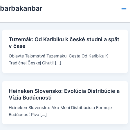
Skip
barbakanbar
to
Ma
content
Me
Tuzemák: Od Karibiku k české studni a späť
v čase
Objavte Tajomstvá Tuzemáku: Cesta Od Karibiku K
Tradičnej Českej Chuti! […]
Heineken Slovensko: Evolúcia Distribúcie a
Vízia Budúcnosti
Heineken Slovensko: Ako Mení Distribúciu a Formuje
Budúcnosť Piva […]