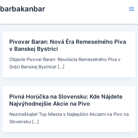
Skip
barbakanbar
to
Ma
content
Me
Pivovar Baran: Nová Éra Remeselného Piva
v Banskej Bystrici
Objavte Pivovar Baran: Revolúcia Remeselného Piva v
Srdci Banskej Bystrice! […]
Pivná Horúčka na Slovensku: Kde Nájdete
Najvýhodnejšie Akcie na Pivo
Nezmeškajte! Top Miesta s Najlepšími Akciami na Pivo na
Slovensku […]