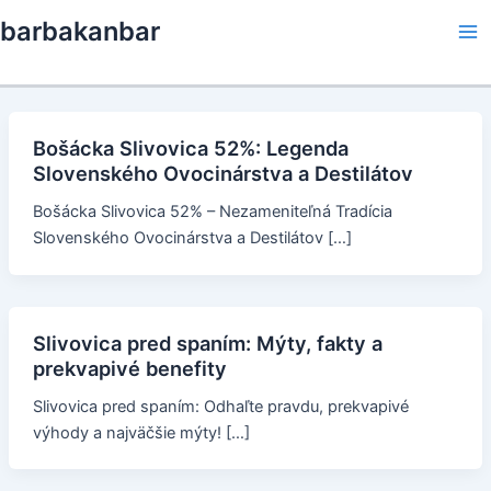
Skip
barbakanbar
to
Ma
content
Me
Bošácka Slivovica 52%: Legenda
Slovenského Ovocinárstva a Destilátov
Bošácka Slivovica 52% – Nezameniteľná Tradícia
Slovenského Ovocinárstva a Destilátov […]
Slivovica pred spaním: Mýty, fakty a
prekvapivé benefity
Slivovica pred spaním: Odhaľte pravdu, prekvapivé
výhody a najväčšie mýty! […]