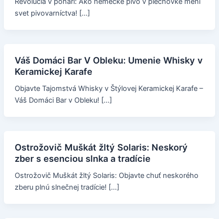
Revolúcia v pohári: Ako nemecké pivo v plechovke mení
svet pivovarníctva! […]
Váš Domáci Bar V Obleku: Umenie Whisky v
Keramickej Karafe
Objavte Tajomstvá Whisky v Štýlovej Keramickej Karafe –
Váš Domáci Bar v Obleku! […]
Ostrožovič Muškát žltý Solaris: Neskorý
zber s esenciou slnka a tradície
Ostrožovič Muškát žltý Solaris: Objavte chuť neskorého
zberu plnú slnečnej tradície! […]