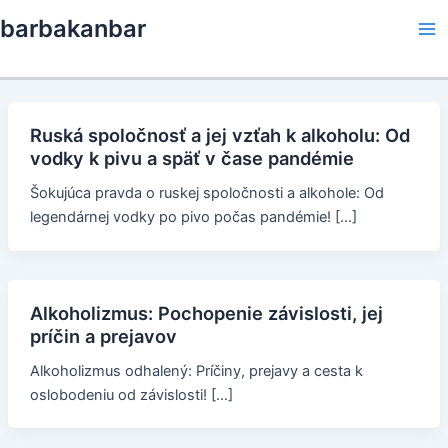
Skip
barbakanbar
to
Ma
content
Me
Ruská spoločnosť a jej vzťah k alkoholu: Od
vodky k pivu a späť v čase pandémie
Šokujúca pravda o ruskej spoločnosti a alkohole: Od
legendárnej vodky po pivo počas pandémie! […]
Alkoholizmus: Pochopenie závislosti, jej
príčin a prejavov
Alkoholizmus odhalený: Príčiny, prejavy a cesta k
oslobodeniu od závislosti! […]